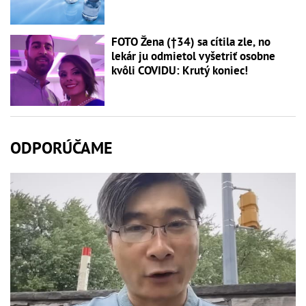
FOTO Žena (†34) sa cítila zle, no
lekár ju odmietol vyšetriť osobne
kvôli COVIDU: Krutý koniec!
ODPORÚČAME