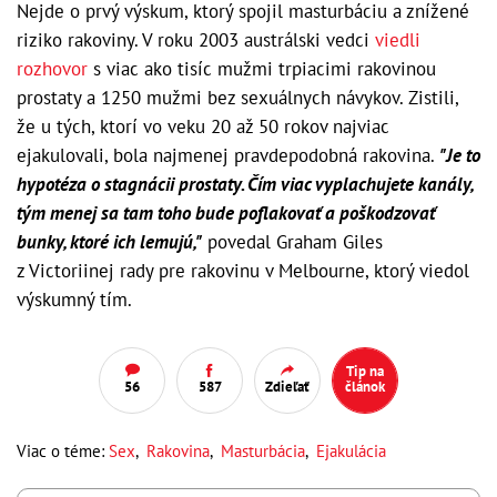
Nejde o prvý výskum, ktorý spojil masturbáciu a znížené
riziko rakoviny. V roku 2003 austrálski vedci
viedli
rozhovor
s viac ako tisíc mužmi trpiacimi rakovinou
prostaty a 1250 mužmi bez sexuálnych návykov. Zistili,
že u tých, ktorí vo veku 20 až 50 rokov najviac
ejakulovali, bola najmenej pravdepodobná rakovina.
"Je to
hypotéza o stagnácii prostaty. Čím viac vyplachujete kanály,
tým menej sa tam toho bude poflakovať a poškodzovať
bunky, ktoré ich lemujú,"
povedal Graham Giles
z Victoriinej rady pre rakovinu v Melbourne, ktorý viedol
výskumný tím.
Tip na
56
587
Zdieľať
článok
Viac o téme:
Sex
,
Rakovina
,
Masturbácia
,
Ejakulácia