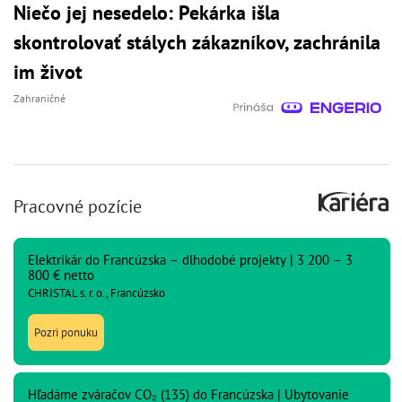
Niečo jej nesedelo: Pekárka išla
skontrolovať stálych zákazníkov, zachránila
im život
Zahraničné
Pracovné pozície
Elektrikár do Francúzska – dlhodobé projekty | 3 200 – 3
800 € netto
CHRISTAL s. r. o., Francúzsko
Pozri ponuku
Hľadáme zváračov CO₂ (135) do Francúzska | Ubytovanie