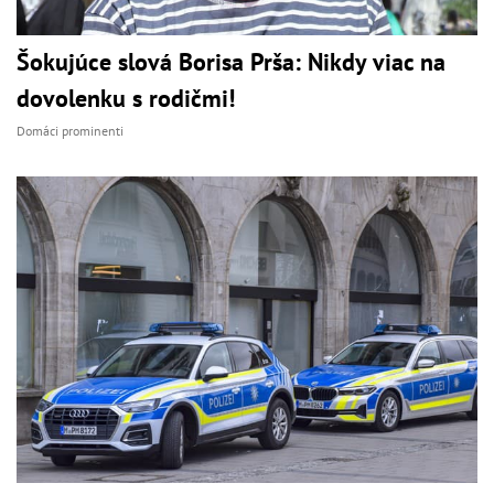
Šokujúce slová Borisa Prša: Nikdy viac na
dovolenku s rodičmi!
Domáci prominenti