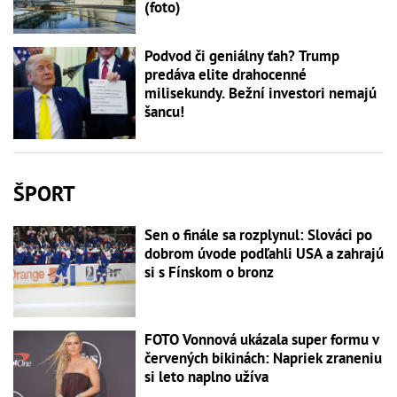
(foto)
Podvod či geniálny ťah? Trump
predáva elite drahocenné
milisekundy. Bežní investori nemajú
šancu!
ŠPORT
Sen o finále sa rozplynul: Slováci po
dobrom úvode podľahli USA a zahrajú
si s Fínskom o bronz
FOTO Vonnová ukázala super formu v
červených bikinách: Napriek zraneniu
si leto naplno užíva