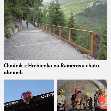
Chodník z Hrebienka na Rainerovu chatu
obnovili