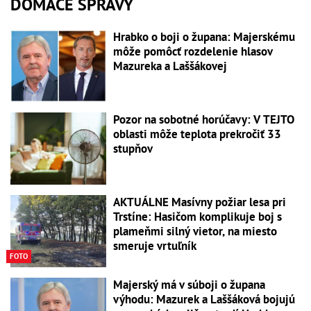
DOMÁCE SPRÁVY
Hrabko o boji o župana: Majerskému
môže pomôcť rozdelenie hlasov
Mazureka a Laššákovej
Pozor na sobotné horúčavy: V TEJTO
oblasti môže teplota prekročiť 33
stupňov
AKTUÁLNE Masívny požiar lesa pri
Trstíne: Hasičom komplikuje boj s
plameňmi silný vietor, na miesto
smeruje vrtuľník
FOTO
Majerský má v súboji o župana
výhodu: Mazurek a Laššáková bojujú