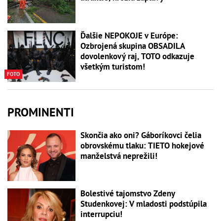
Ďalšie NEPOKOJE v Európe:
Ozbrojená skupina OBSADILA
dovolenkový raj, TOTO odkazuje
všetkým turistom!
FOTO
PROMINENTI
Skončia ako oni? Gáboríkovci čelia
obrovskému tlaku: TIETO hokejové
manželstvá neprežili!
Bolestivé tajomstvo Zdeny
Studenkovej: V mladosti podstúpila
interrupciu!