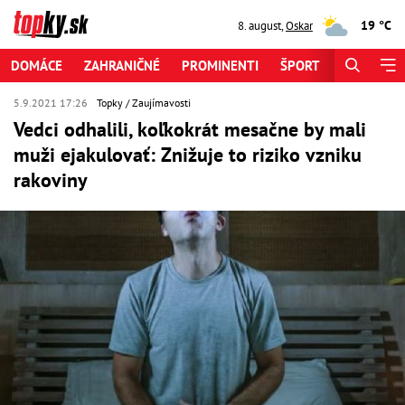
19 °C
8. august
,
Oskar
DOMÁCE
ZAHRANIČNÉ
PROMINENTI
ŠPORT
ZAUJÍMAV
5.9.2021 17:26
Topky
Zaujímavosti
Vedci odhalili, koľkokrát mesačne by mali
muži ejakulovať: Znižuje to riziko vzniku
rakoviny