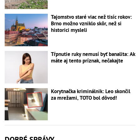
Tajomstvo staré viac než tisíc rokov:
Brno možno vzniklo skôr, než si
historici mysleli
Tŕpnutie ruky nemusí byť banalita: Ak
máte aj tento príznak, nečakajte
Korytnačka kriminálnik: Leo skončil
za mrežami, TOTO bol dôvod!
DOBRÉ SPRÁVY