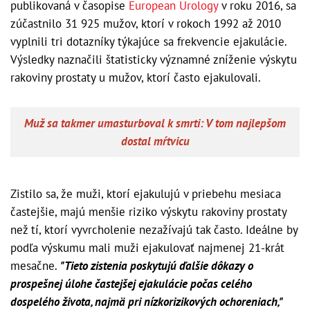
publikovaná v časopise
European Urology
v roku 2016, sa
zúčastnilo 31 925 mužov, ktorí v rokoch 1992 až 2010
vyplnili tri dotazníky týkajúce sa frekvencie ejakulácie.
Výsledky naznačili štatisticky významné zníženie výskytu
rakoviny prostaty u mužov, ktorí často ejakulovali.
Muž sa takmer umasturboval k smrti: V tom najlepšom
dostal mŕtvicu
Zistilo sa, že muži, ktorí ejakulujú v priebehu mesiaca
častejšie, majú menšie riziko výskytu rakoviny prostaty
než tí, ktorí vyvrcholenie nezažívajú tak často. Ideálne by
podľa výskumu mali muži ejakulovať najmenej 21-krát
mesačne.
"Tieto zistenia poskytujú ďalšie dôkazy o
prospešnej úlohe častejšej ejakulácie počas celého
dospelého života, najmä pri nízkorizikových ochoreniach,"