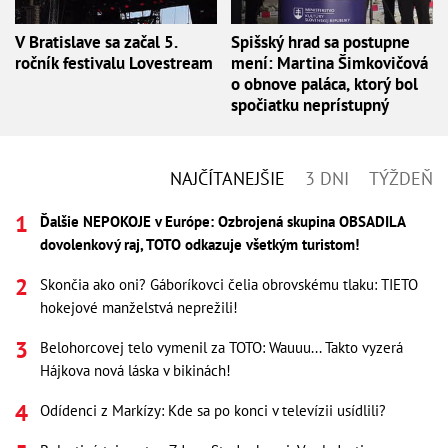
V Bratislave sa začal 5.
Spišský hrad sa postupne
ročník festivalu Lovestream
mení: Martina Šimkovičová
o obnove paláca, ktorý bol
spočiatku neprístupný
NAJČÍTANEJŠIE
3 DNI
TÝŽDEŇ
Ďalšie NEPOKOJE v Európe: Ozbrojená skupina OBSADILA
dovolenkový raj, TOTO odkazuje všetkým turistom!
Skončia ako oni? Gáboríkovci čelia obrovskému tlaku: TIETO
hokejové manželstvá neprežili!
Belohorcovej telo vymenil za TOTO: Wauuu... Takto vyzerá
Hájkova nová láska v bikinách!
Odídenci z Markízy: Kde sa po konci v televízii usídlili?