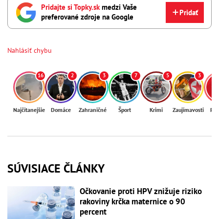
Pridajte si Topky.sk
medzi Vaše
Pridať
preferované zdroje na Google
Nahlásiť chybu
16
2
3
7
5
3
Najčítanejšie
Domáce
Zahraničné
Šport
Krimi
Zaujímavosti
Reg
SÚVISIACE ČLÁNKY
Očkovanie proti HPV znižuje riziko
rakoviny krčka maternice o 90
percent