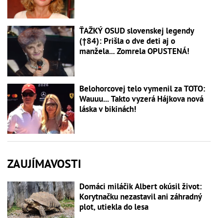
ŤAŽKÝ OSUD slovenskej legendy
(†84): Prišla o dve deti aj o
manžela... Zomrela OPUSTENÁ!
Belohorcovej telo vymenil za TOTO:
Wauuu... Takto vyzerá Hájkova nová
láska v bikinách!
ZAUJÍMAVOSTI
Domáci miláčik Albert okúsil život:
Korytnačku nezastavil ani záhradný
plot, utiekla do lesa