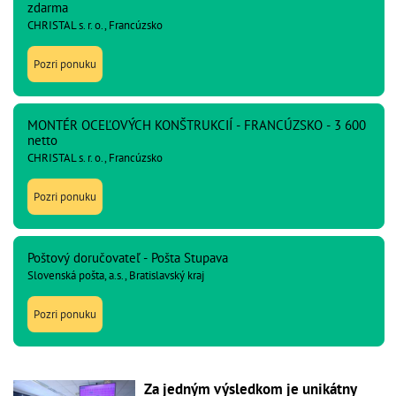
zdarma
CHRISTAL s. r. o., Francúzsko
Pozri ponuku
MONTÉR OCEĽOVÝCH KONŠTRUKCIÍ - FRANCÚZSKO - 3 600
netto
CHRISTAL s. r. o., Francúzsko
Pozri ponuku
Poštový doručovateľ - Pošta Stupava
Slovenská pošta, a.s., Bratislavský kraj
Pozri ponuku
Za jedným výsledkom je unikátny