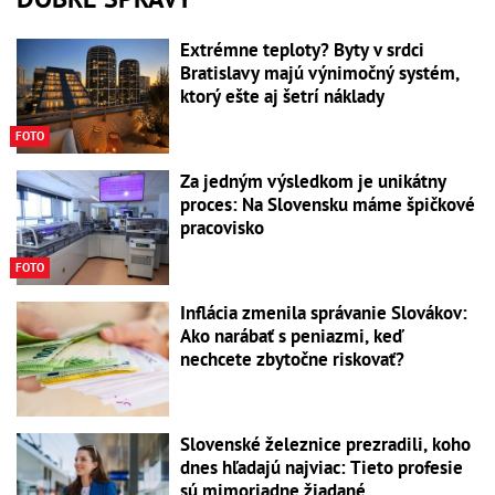
Extrémne teploty? Byty v srdci
Bratislavy majú výnimočný systém,
ktorý ešte aj šetrí náklady
FOTO
Za jedným výsledkom je unikátny
proces: Na Slovensku máme špičkové
pracovisko
FOTO
Inflácia zmenila správanie Slovákov:
Ako narábať s peniazmi, keď
nechcete zbytočne riskovať?
Slovenské železnice prezradili, koho
dnes hľadajú najviac: Tieto profesie
sú mimoriadne žiadané