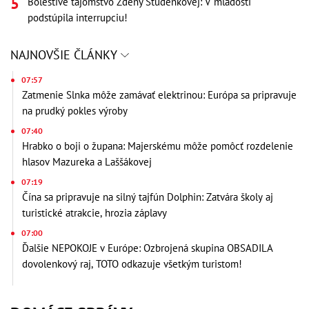
Bolestivé tajomstvo Zdeny Studenkovej: V mladosti
podstúpila interrupciu!
NAJNOVŠIE ČLÁNKY
07:57
Zatmenie Slnka môže zamávať elektrinou: Európa sa pripravuje
na prudký pokles výroby
07:40
Hrabko o boji o župana: Majerskému môže pomôcť rozdelenie
hlasov Mazureka a Laššákovej
07:19
Čína sa pripravuje na silný tajfún Dolphin: Zatvára školy aj
turistické atrakcie, hrozia záplavy
07:00
Ďalšie NEPOKOJE v Európe: Ozbrojená skupina OBSADILA
dovolenkový raj, TOTO odkazuje všetkým turistom!