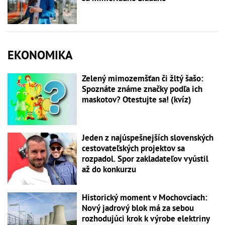
EKONOMIKA
Zelený mimozemšťan či žltý šašo:
Spoznáte známe značky podľa ich
maskotov? Otestujte sa! (kvíz)
Jeden z najúspešnejších slovenských
cestovateľských projektov sa
rozpadol. Spor zakladateľov vyústil
až do konkurzu
Historický moment v Mochovciach:
Nový jadrový blok má za sebou
rozhodujúci krok k výrobe elektriny