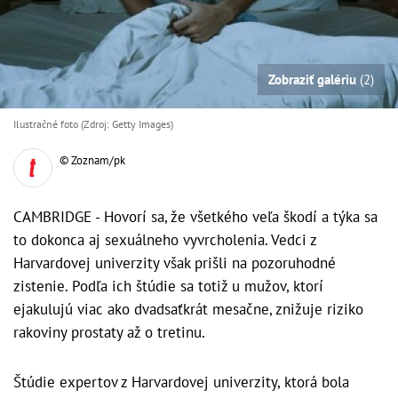
Zobraziť galériu
(2)
Ilustračné foto (Zdroj: Getty Images)
© Zoznam/pk
CAMBRIDGE - Hovorí sa, že všetkého veľa škodí a týka sa
to dokonca aj sexuálneho vyvrcholenia. Vedci z
Harvardovej univerzity však prišli na pozoruhodné
zistenie. Podľa ich štúdie sa totiž u mužov, ktorí
ejakulujú viac ako dvadsaťkrát mesačne, znižuje riziko
rakoviny prostaty až o tretinu.
Štúdie expertov z Harvardovej univerzity, ktorá bola