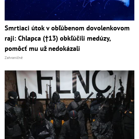
Smrtiaci útok v obľúbenom dovolenkovom
raji: Chlapca (†13) obkľúčili medúzy,
pomôcť mu už nedokázali
Zahraničné