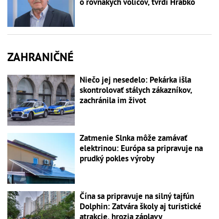
o rovnakých voličov, tvrdí Hrabko
ZAHRANIČNÉ
Niečo jej nesedelo: Pekárka išla
skontrolovať stálych zákazníkov,
zachránila im život
Zatmenie Slnka môže zamávať
elektrinou: Európa sa pripravuje na
prudký pokles výroby
Čína sa pripravuje na silný tajfún
Dolphin: Zatvára školy aj turistické
atrakcie, hrozia záplavy