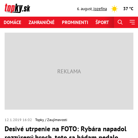
37 °C
6. august
,
Jozefína
DOMÁCE
ZAHRANIČNÉ
PROMINENTI
ŠPORT
ZAUJÍMAV
12.1.2019 16:02
Topky
Zaujímavosti
Desivé utrpenie na FOTO: Rybára napadol
rozzúrený hroch, toto sa hádam nedalo