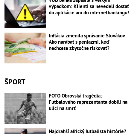
VÚB banka zápasila s veľkým
výpadkom: Klienti sa nevedeli dostať
do aplikácie ani do internetbankingu!
Inflácia zmenila správanie Slovákov:
Ako narábať s peniazmi, keď
nechcete zbytočne riskovať?
ŠPORT
FOTO Obrovská tragédia:
Futbalového reprezentanta dobili na
ulici na smrť
Najdrahší africký futbalista histórie?