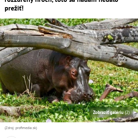
prežiť!
Zobraziť galériu
(2)
(Zdroj: profimedia.sk)