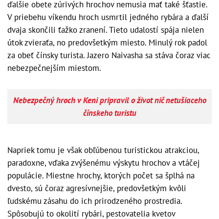
ďalšie obete zúrivých hrochov nemusia mať také šťastie.
V priebehu víkendu hroch usmrtil jedného rybára a ďalší
dvaja skončili ťažko zranení. Tieto udalostí spája nielen
útok zvieraťa, no predovšetkým miesto. Minulý rok padol
za obeť čínsky turista. Jazero Naivasha sa stáva čoraz viac
nebezpečnejším miestom.
Nebezpečný hroch v Keni pripravil o život nič netušiaceho
čínskeho turistu
Napriek tomu je však obľúbenou turistickou atrakciou,
paradoxne, vďaka zvýšenému výskytu hrochov a vtáčej
populácie. Miestne hrochy, ktorých počet sa šplhá na
dvesto, sú čoraz agresívnejšie, predovšetkým kvôli
ľudskému zásahu do ich prirodzeného prostredia.
Spôsobujú to okolití rybári, pestovatelia kvetov