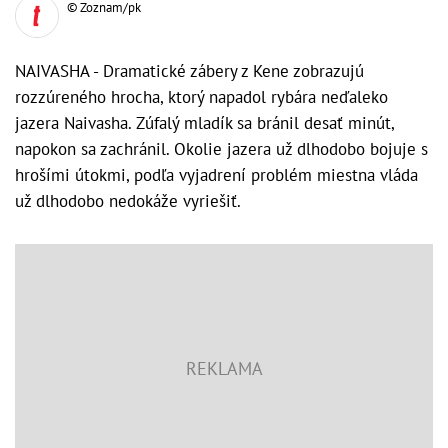
© Zoznam/pk
NAIVASHA - Dramatické zábery z Kene zobrazujú
rozzúreného hrocha, ktorý napadol rybára neďaleko
jazera Naivasha. Zúfalý mladík sa bránil desať minút,
napokon sa zachránil. Okolie jazera už dlhodobo bojuje s
hrošími útokmi, podľa vyjadrení problém miestna vláda
už dlhodobo nedokáže vyriešiť.