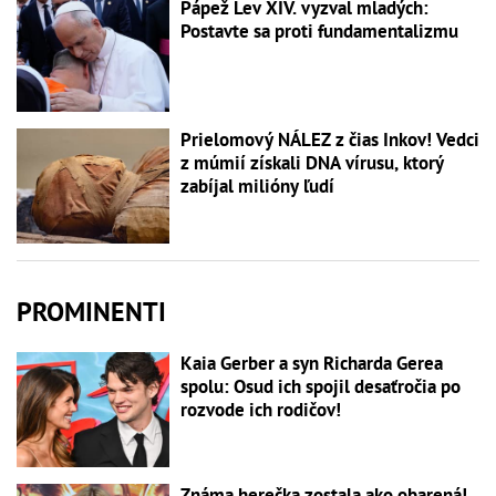
Pápež Lev XIV. vyzval mladých:
Postavte sa proti fundamentalizmu
Prielomový NÁLEZ z čias Inkov! Vedci
z múmií získali DNA vírusu, ktorý
zabíjal milióny ľudí
PROMINENTI
Kaia Gerber a syn Richarda Gerea
spolu: Osud ich spojil desaťročia po
rozvode ich rodičov!
Známa herečka zostala ako obarená!