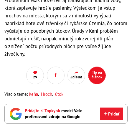
Problémom však môže byť aj narastajúca hladina vody,
ktorá zaplavuje hrošie pasienky. Výsledkom je vstup
hrochov na miesta, ktorým sa v minulosti vyhýbali,
napríklad hotelové trávniky či rybárske územia, čo potom
vyúsťuje do podobných útokov. Úrady v Keni problém
odmietajú riešiť, naopak, minulý rok zverejnili plán
o znížení počtu prírodných plôch pre voľne žijúce
živočíchy.
Tip na
29
Zdieľať
článok
Viac o téme:
Keňa
,
Hroch
,
útok
Pridajte si Topky.sk
medzi Vaše
Pridať
preferované zdroje na Google