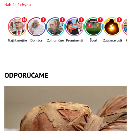
Nahlásiť chybu
16
3
5
3
7
2
Najčítanejšie
Domáce
Zahraničné
Prominenti
Šport
Zaujímavosti
Reg
ODPORÚČAME