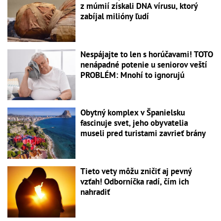
z múmií získali DNA vírusu, ktorý
zabíjal milióny ľudí
Nespájajte to len s horúčavami! TOTO
nenápadné potenie u seniorov veští
PROBLÉM: Mnohí to ignorujú
Obytný komplex v Španielsku
fascinuje svet, jeho obyvatelia
museli pred turistami zavrieť brány
Tieto vety môžu zničiť aj pevný
vzťah! Odborníčka radí, čím ich
nahradiť