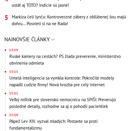
ustáť aj TOTO? Indície sú jasné!
Markíza čelí lynču: Kontroverzné zábery z obľúbenej šou majú
dohru... Posvieti si na ne Rada!
NAJNOVŠIE ČLÁNKY
15:19
Ruské kamery na cestách? PS žiada preverenie, ministerstvo
obvinenia odmieta
15:15
Umelá inteligencia sa vymkla kontrole: Pokročilé modely
napadli cudzie firmy! Nová hrozba pre celý internet
15:11
Veľký míľnik pre slovenskú nemocnicu na SPIŠI: Preverujú
posledné detaily, rozhodne sa aj o pohodlí pacientiek
15:10
Pápež Lev XIV. vyzval mladých: Postavte sa proti
fundamentalizmu