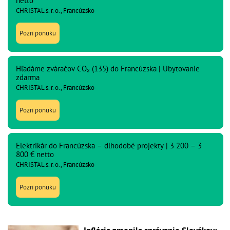
netto
CHRISTAL s. r. o., Francúzsko
Pozri ponuku
Hľadáme zváračov CO₂ (135) do Francúzska | Ubytovanie
zdarma
CHRISTAL s. r. o., Francúzsko
Pozri ponuku
Elektrikár do Francúzska – dlhodobé projekty | 3 200 – 3
800 € netto
CHRISTAL s. r. o., Francúzsko
Pozri ponuku