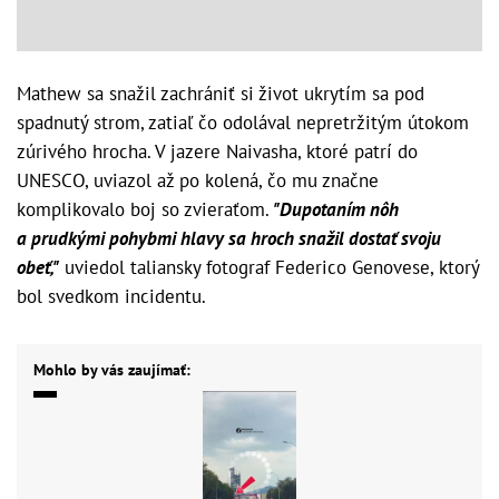
Mathew sa snažil zachrániť si život ukrytím sa pod
spadnutý strom, zatiaľ čo odolával nepretržitým útokom
zúrivého hrocha. V jazere Naivasha, ktoré patrí do
UNESCO, uviazol až po kolená, čo mu značne
komplikovalo boj so zvieraťom.
"Dupotaním nôh
a prudkými pohybmi hlavy sa hroch snažil dostať svoju
obeť,"
uviedol taliansky fotograf Federico Genovese, ktorý
bol svedkom incidentu.
Mohlo by vás zaujímať: