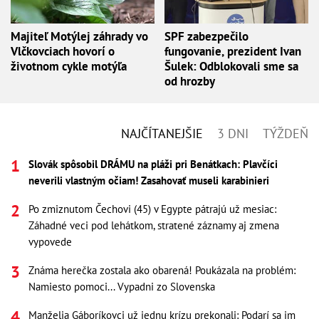
Majiteľ Motýlej záhrady vo
SPF zabezpečilo
Vlčkovciach hovorí o
fungovanie, prezident Ivan
životnom cykle motýľa
Šulek: Odblokovali sme sa
od hrozby
NAJČÍTANEJŠIE
3 DNI
TÝŽDEŇ
Slovák spôsobil DRÁMU na pláži pri Benátkach: Plavčíci
neverili vlastným očiam! Zasahovať museli karabinieri
Po zmiznutom Čechovi (45) v Egypte pátrajú už mesiac:
Záhadné veci pod lehátkom, stratené záznamy aj zmena
vypovede
Známa herečka zostala ako obarená! Poukázala na problém:
Namiesto pomoci... Vypadni zo Slovenska
Manželia Gáboríkovci už jednu krízu prekonali: Podarí sa im