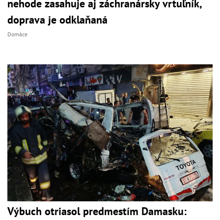
nehode zasahuje aj záchranársky vrtuľník,
doprava je odklaňaná
Domáce
Výbuch otriasol predmestím Damasku: