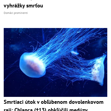
vyhrážky smrťou
Domáci prominenti
Smrtiaci útok v obľúbenom dovolenkovom
raji: Chlapca (†13) obkľúčili medúzy,