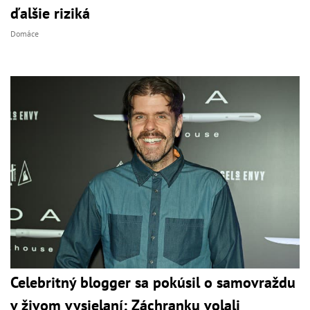
ďalšie riziká
Domáce
Celebritný blogger sa pokúsil o samovraždu
v živom vysielaní: Záchranku volali