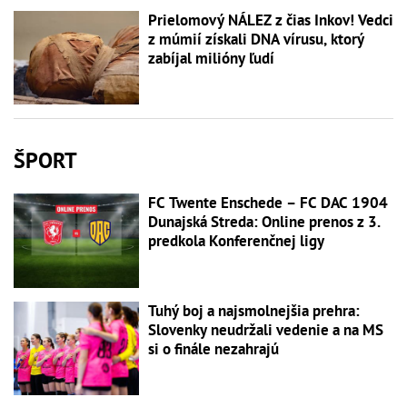
Prielomový NÁLEZ z čias Inkov! Vedci
z múmií získali DNA vírusu, ktorý
zabíjal milióny ľudí
ŠPORT
FC Twente Enschede – FC DAC 1904
Dunajská Streda: Online prenos z 3.
predkola Konferenčnej ligy
Tuhý boj a najsmolnejšia prehra:
Slovenky neudržali vedenie a na MS
si o finále nezahrajú