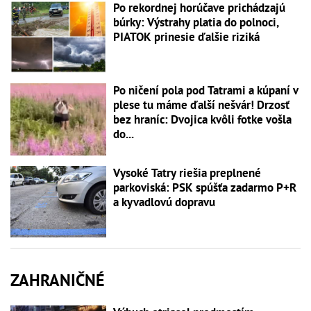
Po rekordnej horúčave prichádzajú
búrky: Výstrahy platia do polnoci,
PIATOK prinesie ďalšie riziká
Po ničení pola pod Tatrami a kúpaní v
plese tu máme ďalší nešvár! Drzosť
bez hraníc: Dvojica kvôli fotke vošla
do...
Vysoké Tatry riešia preplnené
parkoviská: PSK spúšťa zadarmo P+R
a kyvadlovú dopravu
ZAHRANIČNÉ