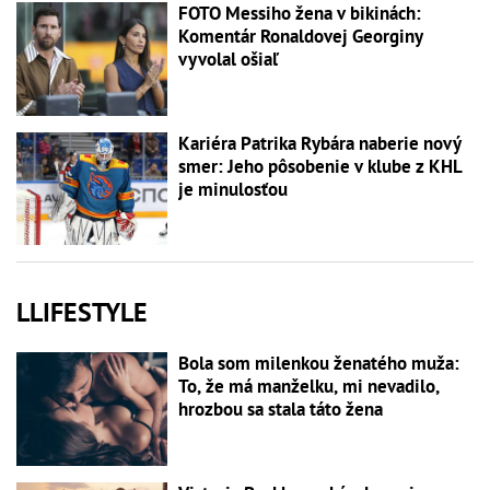
FOTO Messiho žena v bikinách:
Komentár Ronaldovej Georginy
vyvolal ošiaľ
Kariéra Patrika Rybára naberie nový
smer: Jeho pôsobenie v klube z KHL
je minulosťou
LLIFESTYLE
Bola som milenkou ženatého muža:
To, že má manželku, mi nevadilo,
hrozbou sa stala táto žena