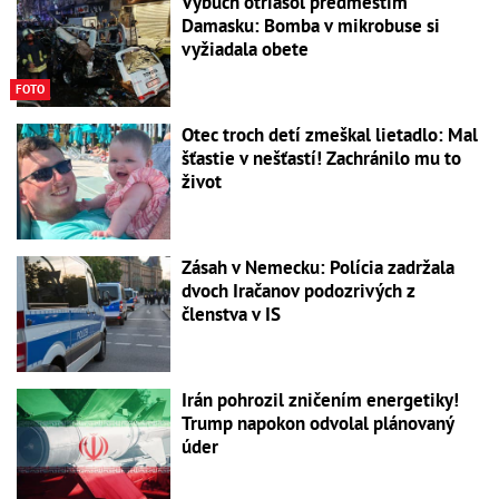
Výbuch otriasol predmestím
Damasku: Bomba v mikrobuse si
vyžiadala obete
FOTO
Otec troch detí zmeškal lietadlo: Mal
šťastie v nešťastí! Zachránilo mu to
život
Zásah v Nemecku: Polícia zadržala
dvoch Iračanov podozrivých z
členstva v IS
Irán pohrozil zničením energetiky!
Trump napokon odvolal plánovaný
úder