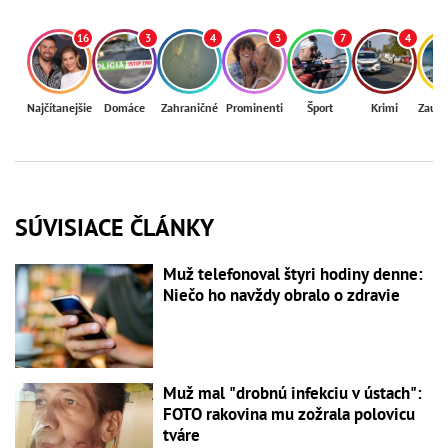
16
3
4
3
7
4
Najčítanejšie
Domáce
Zahraničné
Prominenti
Šport
Krimi
Zaují
SÚVISIACE ČLÁNKY
Muž telefonoval štyri hodiny denne:
Niečo ho navždy obralo o zdravie
Muž mal "drobnú infekciu v ústach":
FOTO rakovina mu zožrala polovicu
tváre