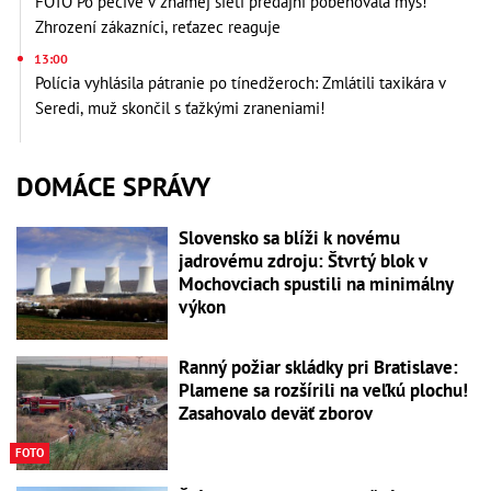
FOTO Po pečive v známej sieti predajní pobehovala myš!
Zhrození zákazníci, reťazec reaguje
13:00
Polícia vyhlásila pátranie po tínedžeroch: Zmlátili taxikára v
Seredi, muž skončil s ťažkými zraneniami!
DOMÁCE SPRÁVY
Slovensko sa blíži k novému
jadrovému zdroju: Štvrtý blok v
Mochovciach spustili na minimálny
výkon
Ranný požiar skládky pri Bratislave:
Plamene sa rozšírili na veľkú plochu!
Zasahovalo deväť zborov
FOTO