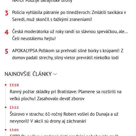
NATO! Použije ukrajinské drony
Polícia vyhlásila pátranie po tínedžeroch: Zmlátili taxikára v
Seredi, muž skončil s ťažkými zraneniami!
Česká moderátorka už roky randí so slávnou speváčkou, ale...
Čelí neustálemu hejtu!
APOKALYPSA Poľskom sa prehnali silné búrky s krúpami! Z
domov padali strechy, silný vietor prevrátil niekoľko lodí
NAJNOVŠIE ČLÁNKY
13:18
Ranný požiar skládky pri Bratislave: Plamene sa rozšírili na
veľkú plochu! Zasahovalo deväť zborov
13:11
Štúrovo v strachu: 61-ročný Robert vošiel do Dunaja a už
nevynoril! V akcii sú drony aj záchranári
13:01