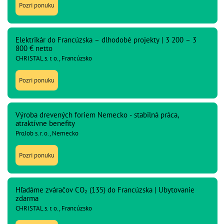
Pozri ponuku
Elektrikár do Francúzska – dlhodobé projekty | 3 200 – 3
800 € netto
CHRISTAL s. r. o., Francúzsko
Pozri ponuku
Výroba drevených foriem Nemecko - stabilná práca,
atraktívne benefity
ProJob s. r. o., Nemecko
Pozri ponuku
Hľadáme zváračov CO₂ (135) do Francúzska | Ubytovanie
zdarma
CHRISTAL s. r. o., Francúzsko