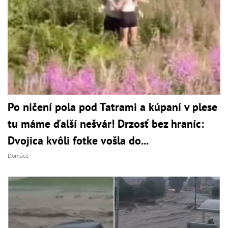
Po ničení pola pod Tatrami a kúpaní v plese
tu máme ďalší nešvár! Drzosť bez hraníc:
Dvojica kvôli fotke vošla do...
Domáce