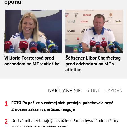
oponu
Viktória Forsterová pred
Šéftréner Libor Charfreitag
odchodom na ME v atletike
pred odchodom na ME v
atletike
NAJČÍTANEJŠIE
3 DNI
TÝŽDEŇ
FOTO Po pečive v známej sieti predajní pobehovala myš!
Zhrození zákazníci, reťazec reaguje
Desivé odhalenie tajných služieb: Putin chystá útok na štáty