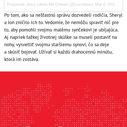
Príspevok, ktorý zdieľa Ms Chikee (@mschikee),
Mar 6, 2017 o 1:08 PST
Po tom, ako sa nešťastnú správu dozvedeli rodičia, Sheryl
a Jon zničilo ich to. Vedomie, že nemôžu spraviť nič pre
to, aby pomohli svojmu malému synčekovi je ubíjajúca.
Aj napriek ťažkej životnej skúške sa museli postaviť na
nohy, vysvetliť svojmu staršiemu synovi, čo sa deje
a skúsiť bojovať. Užívať si každú drahocennú minútu,
ktorá im zostáva.