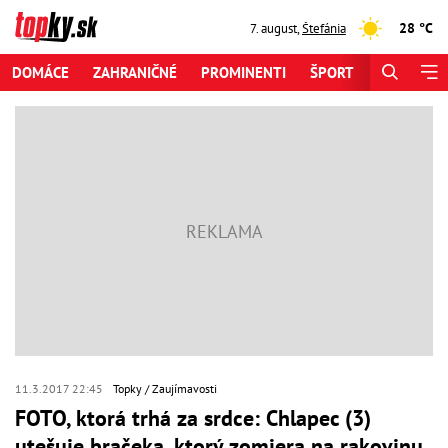
28 °C
7. august
,
Štefánia
DOMÁCE
ZAHRANIČNÉ
PROMINENTI
ŠPORT
ZAUJÍMAV
11.3.2017 22:45
Topky
Zaujímavosti
FOTO, ktorá trhá za srdce: Chlapec (3)
utešuje bračeka, ktorý zomiera na rakovinu