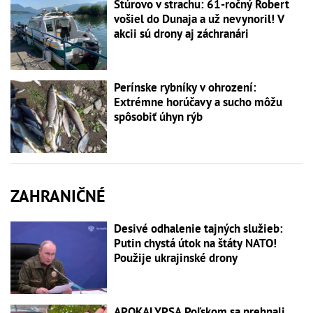
Štúrovo v strachu: 61-ročný Robert
vošiel do Dunaja a už nevynoril! V
akcii sú drony aj záchranári
Perínske rybníky v ohrození:
Extrémne horúčavy a sucho môžu
spôsobiť úhyn rýb
ZAHRANIČNÉ
Desivé odhalenie tajných služieb:
Putin chystá útok na štáty NATO!
Použije ukrajinské drony
APOKALYPSA Poľskom sa prehnali