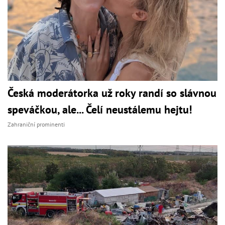
Česká moderátorka už roky randí so slávnou
speváčkou, ale... Čelí neustálemu hejtu!
Zahraniční prominenti