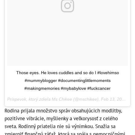
Those eyes. He loves cuddles and so do I #lovehimso
#mummyblogger #documentinglittlemoments
#makingmemories #mybabylove #fuckcancer
Príspevok, ktorý zdieľa Ms Chikee (@mschikee),
Feb 13, 2017 o 11:58 PST
Rodina prijala množstvo správ obsahujúcich modlitby,
pozitívne vibrácie, myšlienky a veľkorysosť z celého
sveta. Rodinný priatelia nie sú výnimkou. Snažia sa
zmierniť finančnú záťaž, ktorá sa spája s nemocničnými