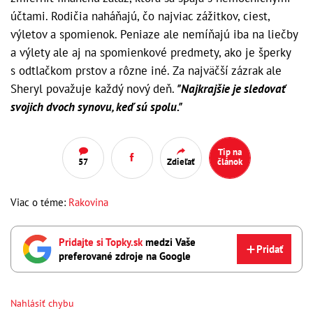
účtami. Rodičia naháňajú, čo najviac zážitkov, ciest,
výletov a spomienok. Peniaze ale nemíňajú iba na liečby
a výlety ale aj na spomienkové predmety, ako je šperky
s odtlačkom prstov a rôzne iné. Za najväčší zázrak ale
Sheryl považuje každý nový deň.
"Najkrajšie je sledovať
svojich dvoch synovu, keď sú spolu."
Tip na
57
Zdieľať
článok
Viac o téme:
Rakovina
Pridajte si Topky.sk
medzi Vaše
Pridať
preferované zdroje na Google
Nahlásiť chybu