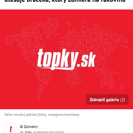
Zobraziť galériu
(2)
Veľmi smutný pohľad (Zdroj: instagram/mschikee)
© Zoznam/
de,
Foto
: Instagram/mschikee