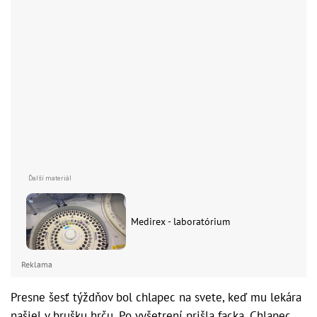
Medirex - laboratórium
Reklama
Presne šesť týždňov bol chlapec na svete, keď mu lekára
našiel v brušku hrču. Po vyšetrení prišla facka. Chlapec