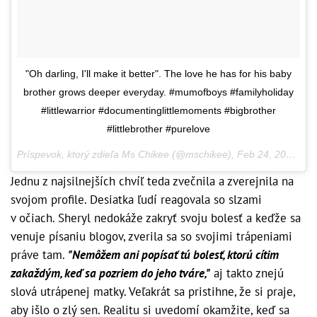
"Oh darling, I'll make it better". The love he has for his baby
brother grows deeper everyday. #mumofboys #familyholiday
#littlewarrior #documentinglittlemoments #bigbrother
#littlebrother #purelove
Príspevok, ktorý zdieľa Ms Chikee (@mschikee),
Feb 24, 2017 o 1:06 PST
Jednu z najsilnejších chvíľ teda zvečnila a zverejnila na
svojom profile. Desiatka ľudí reagovala so slzami
v očiach. Sheryl nedokáže zakryť svoju bolesť a keďže sa
venuje písaniu blogov, zverila sa so svojimi trápeniami
práve tam.
"Nemôžem ani popísať tú bolesť, ktorú cítim
zakaždým, keď sa pozriem do jeho tváre,"
aj takto znejú
slová utrápenej matky. Veľakrát sa pristihne, že si praje,
aby išlo o zlý sen. Realitu si uvedomí okamžite, keď sa