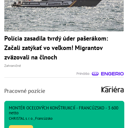
Polícia zasadila tvrdý úder pašerákom:
Začali zatýkať vo veľkom! Migrantov
zväzovali na člnoch
Zahraničné
Pracovné pozície
MONTÉR OCEĽOVÝCH KONŠTRUKCIÍ - FRANCÚZSKO - 3 600
netto
CHRISTAL s. r. o., Francúzsko