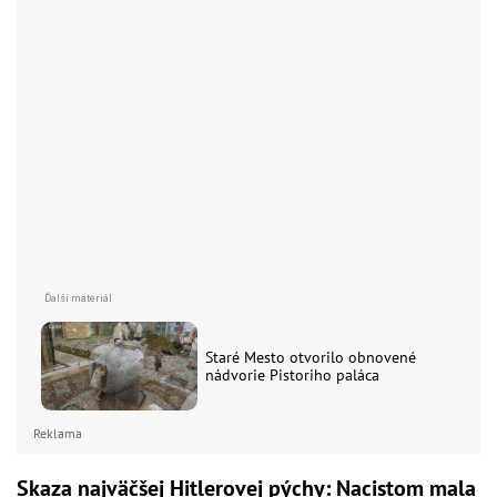
Staré Mesto otvorilo obnovené
nádvorie Pistoriho paláca
Reklama
Skaza najväčšej Hitlerovej pýchy: Nacistom mala