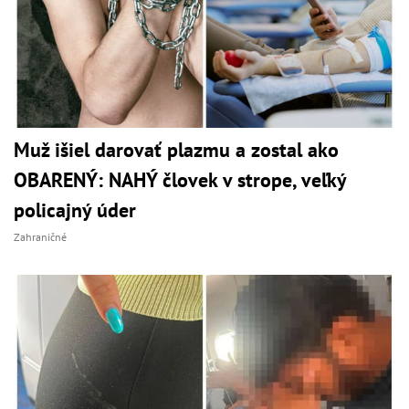
Muž išiel darovať plazmu a zostal ako
OBARENÝ: NAHÝ človek v strope, veľký
policajný úder
Zahraničné