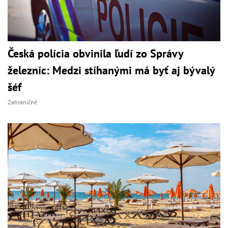
Česká polícia obvinila ľudí zo Správy
železníc: Medzi stíhanými má byť aj bývalý
šéf
Zahraničné