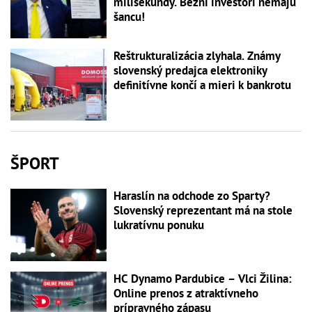
milisekundy. Bežní investori nemajú
šancu!
Reštrukturalizácia zlyhala. Známy
slovenský predajca elektroniky
definitívne končí a mieri k bankrotu
ŠPORT
Haraslín na odchode zo Sparty?
Slovenský reprezentant má na stole
lukratívnu ponuku
HC Dynamo Pardubice – Vlci Žilina:
Online prenos z atraktívneho
prípravného zápasu