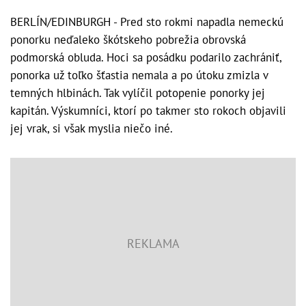
BERLÍN/EDINBURGH - Pred sto rokmi napadla nemeckú
ponorku neďaleko škótskeho pobrežia obrovská
podmorská obluda. Hoci sa posádku podarilo zachrániť,
ponorka už toľko šťastia nemala a po útoku zmizla v
temných hlbinách. Tak vylíčil potopenie ponorky jej
kapitán. Výskumníci, ktorí po takmer sto rokoch objavili
jej vrak, si však myslia niečo iné.