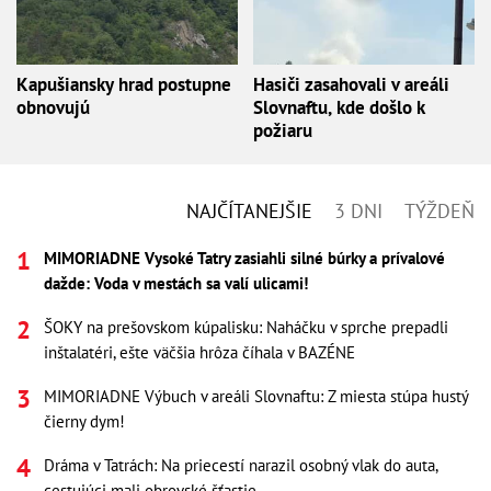
Kapušiansky hrad postupne
Hasiči zasahovali v areáli
obnovujú
Slovnaftu, kde došlo k
požiaru
NAJČÍTANEJŠIE
3 DNI
TÝŽDEŇ
MIMORIADNE Vysoké Tatry zasiahli silné búrky a prívalové
dažde: Voda v mestách sa valí ulicami!
ŠOKY na prešovskom kúpalisku: Naháčku v sprche prepadli
inštalatéri, ešte väčšia hrôza číhala v BAZÉNE
MIMORIADNE Výbuch v areáli Slovnaftu: Z miesta stúpa hustý
čierny dym!
Dráma v Tatrách: Na priecestí narazil osobný vlak do auta,
cestujúci mali obrovské šťastie