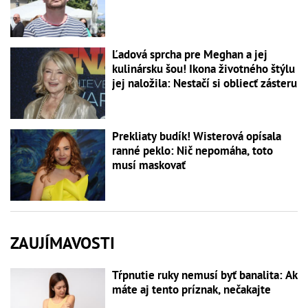
Ľadová sprcha pre Meghan a jej
kulinársku šou! Ikona životného štýlu
jej naložila: Nestačí si obliecť zásteru
Prekliaty budík! Wisterová opísala
ranné peklo: Nič nepomáha, toto
musí maskovať
ZAUJÍMAVOSTI
Tŕpnutie ruky nemusí byť banalita: Ak
máte aj tento príznak, nečakajte