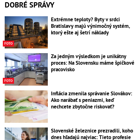
DOBRÉ SPRÁVY
Extrémne teploty? Byty v srdci
Bratislavy majú výnimočný systém,
ktorý ešte aj šetrí náklady
FOTO
Za jedným výsledkom je unikátny
proces: Na Slovensku máme špičkové
pracovisko
FOTO
Inflácia zmenila správanie Slovákov:
Ako narábať s peniazmi, keď
nechcete zbytočne riskovať?
Slovenské železnice prezradili, koho
dnes hľadajú najviac: Tieto profesie