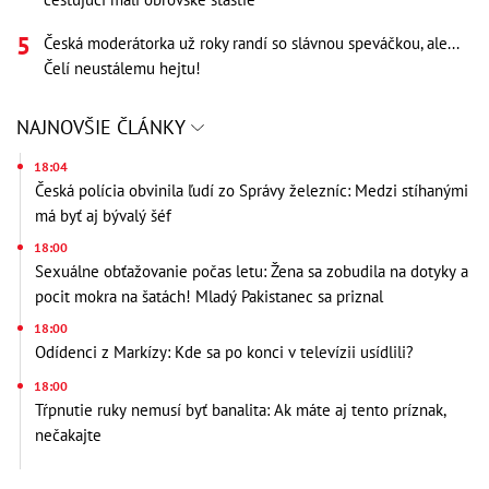
Česká moderátorka už roky randí so slávnou speváčkou, ale...
Čelí neustálemu hejtu!
NAJNOVŠIE ČLÁNKY
18:04
Česká polícia obvinila ľudí zo Správy železníc: Medzi stíhanými
má byť aj bývalý šéf
18:00
Sexuálne obťažovanie počas letu: Žena sa zobudila na dotyky a
pocit mokra na šatách! Mladý Pakistanec sa priznal
18:00
Odídenci z Markízy: Kde sa po konci v televízii usídlili?
18:00
Tŕpnutie ruky nemusí byť banalita: Ak máte aj tento príznak,
nečakajte