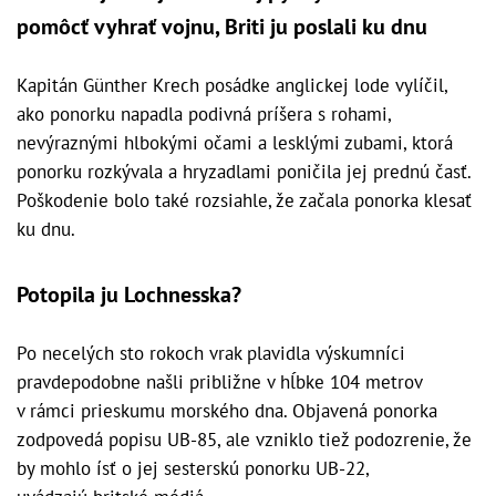
pomôcť vyhrať vojnu, Briti ju poslali ku dnu
Kapitán Günther Krech posádke anglickej lode vylíčil,
ako ponorku napadla podivná príšera s rohami,
nevýraznými hlbokými očami a lesklými zubami, ktorá
ponorku rozkývala a hryzadlami poničila jej prednú časť.
Poškodenie bolo také rozsiahle, že začala ponorka klesať
ku dnu.
Potopila ju Lochnesska?
Po necelých sto rokoch vrak plavidla výskumníci
pravdepodobne našli približne v hĺbke 104 metrov
v rámci prieskumu morského dna. Objavená ponorka
zodpovedá popisu UB-85, ale vzniklo tiež podozrenie, že
by mohlo ísť o jej sesterskú ponorku UB-22,