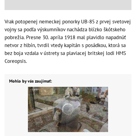
Vrak potopenej nemeckej ponorky UB-85 z prvej svetovej
vojny sa podľa výskumníkov nachádza blízko škótskeho
pobrežia. Presne 30. apríla 1918 mal plavidlo napadnúť
netvor z hlbín, tvrdil vtedy kapitán s posádkou, ktorá sa
bez boja vzdala v ústrety sa plaviacej britskej lodi HMS
Coreopsis.
Mohlo by vás zaujímať: