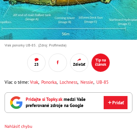
Vrak ponorky UB-85. (Zdroj: Profimedia)
Tip na
23
Zdieľať
článok
Viac o téme:
Vrak
,
Ponorka
,
Lochness
,
Nessie
,
UB-85
Pridajte si Topky.sk
medzi Vaše
Pridať
preferované zdroje na Google
Nahlásiť chybu