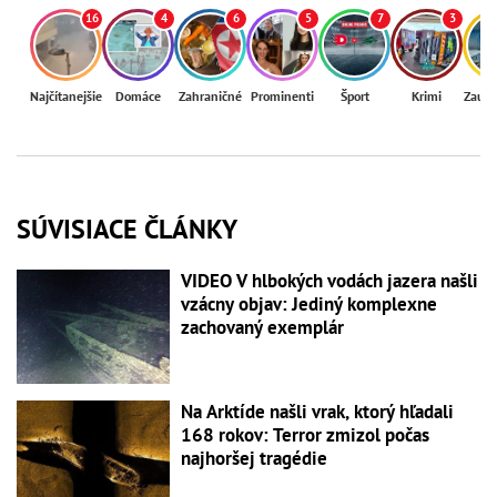
16
4
6
5
7
3
Najčítanejšie
Domáce
Zahraničné
Prominenti
Šport
Krimi
Zaují
SÚVISIACE ČLÁNKY
VIDEO V hlbokých vodách jazera našli
vzácny objav: Jediný komplexne
zachovaný exemplár
Na Arktíde našli vrak, ktorý hľadali
168 rokov: Terror zmizol počas
najhoršej tragédie