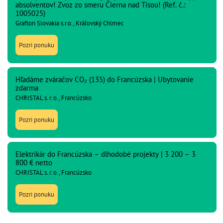
absolventov! Zvoz zo smeru Čierna nad Tisou! (Ref. č.:
1005025)
Grafton Slovakia s.r.o., Kráľovský Chlmec
Pozri ponuku
Hľadáme zváračov CO₂ (135) do Francúzska | Ubytovanie
zdarma
CHRISTAL s. r. o., Francúzsko
Pozri ponuku
Elektrikár do Francúzska – dlhodobé projekty | 3 200 – 3
800 € netto
CHRISTAL s. r. o., Francúzsko
Pozri ponuku