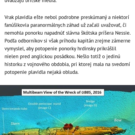
uvádzajú britské médiá.
Vrak plavidla ešte nebol podrobne preskúmaný a niektorí
fanúšikovia paranormálnych záhad už začali uvažovať, či
nemohla ponorku napadnúť slávna škótska príšera Nessie.
Podľa odborníkov si však príhodu kapitán zrejme zámerne
vymyslel, aby potopenie ponorky hrdinsky prikrášlil
nielen pred anglickou posádkou. Nešlo totiž o jedinú
historku z vojnového obdobia, pri ktorej mala na svedomí
potopenie plavidla nejaká obluda.