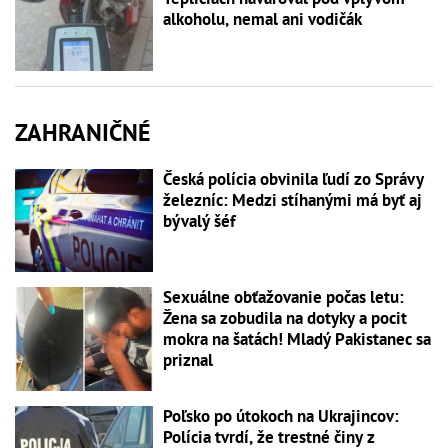
alkoholu, nemal ani vodičák
ZAHRANIČNÉ
Česká polícia obvinila ľudí zo Správy
železníc: Medzi stíhanými má byť aj
bývalý šéf
Sexuálne obťažovanie počas letu:
Žena sa zobudila na dotyky a pocit
mokra na šatách! Mladý Pakistanec sa
priznal
Poľsko po útokoch na Ukrajincov:
Polícia tvrdí, že trestné činy z