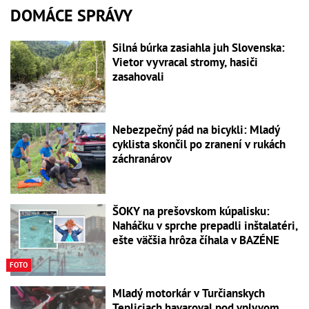
DOMÁCE SPRÁVY
Silná búrka zasiahla juh Slovenska:
Vietor vyvracal stromy, hasiči
zasahovali
Nebezpečný pád na bicykli: Mladý
cyklista skončil po zranení v rukách
záchranárov
ŠOKY na prešovskom kúpalisku:
Naháčku v sprche prepadli inštalatéri,
ešte väčšia hrôza číhala v BAZÉNE
FOTO
Mladý motorkár v Turčianskych
Tepliciach havaroval pod vplyvom