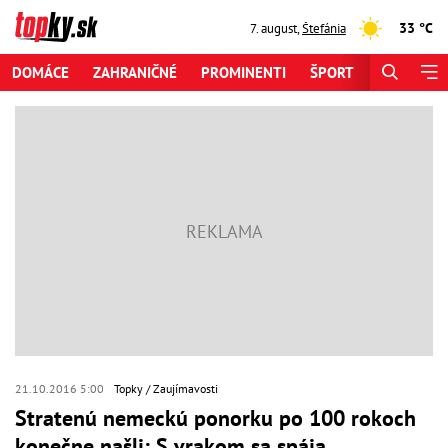
33 °C
7. august
,
Štefánia
DOMÁCE
ZAHRANIČNÉ
PROMINENTI
ŠPORT
ZAUJÍMAV
21.10.2016 5:00
Topky
Zaujímavosti
Stratenú nemeckú ponorku po 100 rokoch
konečne našli: S vrakom sa spája