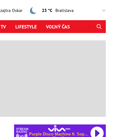
, zajtra Oskar
23 °C
 TV
LIFESTYLE
VOĽNÝ ČAS
STREAM
NAŽIVO
Purple Disco Machine ft. Sophie and the Giants