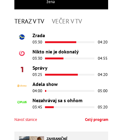
žena
TERAZ V TV
VEČER V TV
Zrada
03:30
04:20
Nikto nie je dokonalý
03:30
04:55
Správy
03:25
04:20
Adela show
04:00
05:00
Nezahrávaj sa s ohňom
03:45
05:20
Navoľ stanice
Celý program
ZAHRANIČNÉ