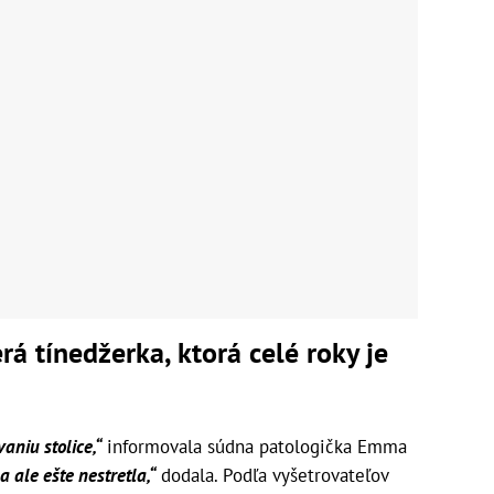
á tínedžerka, ktorá celé roky je
aniu stolice,“
informovala súdna patologička Emma
 ale ešte nestretla,“
dodala. Podľa vyšetrovateľov