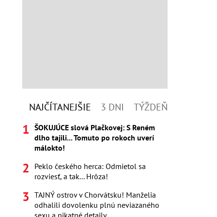
NAJČÍTANEJŠIE
3 DNI
TÝŽDEŇ
ŠOKUJÚCE slová Plačkovej: S Reném
dlho tajili... Tomuto po rokoch uverí
málokto!
Peklo českého herca: Odmietol sa
rozviesť, a tak... Hrôza!
TAJNÝ ostrov v Chorvátsku! Manželia
odhalili dovolenku plnú neviazaného
sexu a pikatné detaily