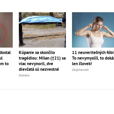
dostal
Kúpanie sa skončilo
11 neuveriteľných fóbi
ul
tragédiou: Milan (†21) sa
To nevymyslíš, to dok
om to
viac nevynoril, dve
len človek!
dievčatá sú nezvestné
Zaujímavosti
Domáce