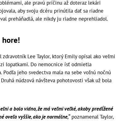
oblémami, ale pravú príčinu až doteraz lekári
ovala, aby svoju dcéru prinútila dať sa riadne
oval preháňadlá, ale nikdy ju riadne neprehliadol.
é hore!
l zdravotník Lee Taylor, ktorý Emily opísal ako veľmi
dzi lopatkami. Do nemocnice ísť odmietla
a. Podľa jeho svedectva mala na sebe voľnú nočnú
. Druhá núdzová návšteva pohotovosti však už bola
ľni a bolo vidno, že má veľmi veľké, akoby predĺžené
né oveľa vyššie, ako je normálne,“
poznamenal Taylor,