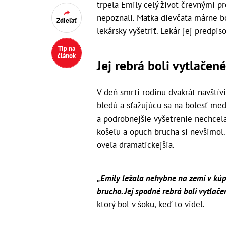
trpela Emily celý život črevnými pr
nepoznali. Matka dievčaťa márne boj
Zdieľať
lekársky vyšetriť. Lekár jej predpis
Tip na
článok
Jej rebrá boli vytlačen
V deň smrti rodinu dvakrát navštívi
bledú a sťažujúcu sa na bolesť me
a podrobnejšie vyšetrenie nechcel
košeľu a opuch brucha si nevšimol
oveľa dramatickejšia.
„Emily ležala nehybne na zemi v kúpe
brucho. Jej spodné rebrá boli vytlače
ktorý bol v šoku, keď to videl.