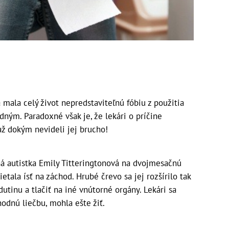
 mala celý život nepredstaviteľnú fóbiu z použitia
udným. Paradoxné však je, že lekári o príčine
až dokým nevideli jej brucho!
ná autistka Emily Titteringtonová na dvojmesačnú
etala ísť na záchod. Hrubé črevo sa jej rozšírilo tak
utinu a tlačiť na iné vnútorné orgány. Lekári sa
hodnú liečbu, mohla ešte žiť.