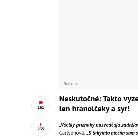
Reklama
Neskutočné: Takto vyzer
len hranolčeky a syr!
161
„Všetky príznaky nasvedčujú zadržiav
235
Carlyonová.
„S takýmto niečím som sa