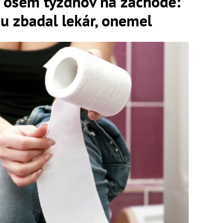
a osem týždňov na záchode:
ju zbadal lekár, onemel