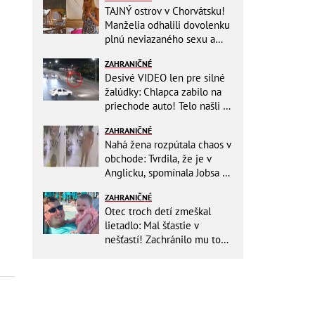
TAJNÝ ostrov v Chorvátsku!
Manželia odhalili dovolenku
plnú neviazaného sexu a
pikatné detaily
ZAHRANIČNÉ
Desivé VIDEO len pre silné
žalúdky: Chlapca zabilo na
priechode auto! Telo našli o
150 metrov ďalej
ZAHRANIČNÉ
Nahá žena rozpútala chaos v
obchode: Tvrdila, že je v
Anglicku, spomínala Jobsa aj
amfetamín
ZAHRANIČNÉ
Otec troch detí zmeškal
lietadlo: Mal šťastie v
nešťastí! Zachránilo mu to
život