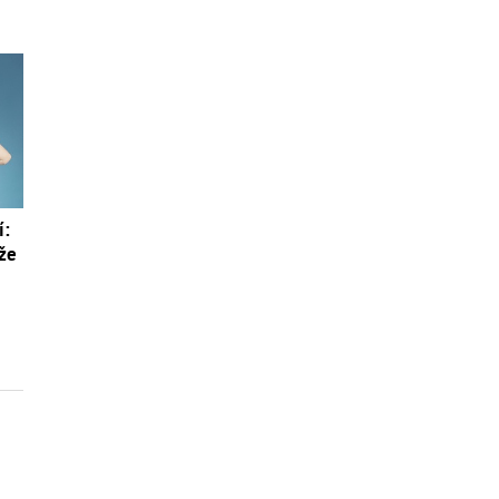
í:
áže