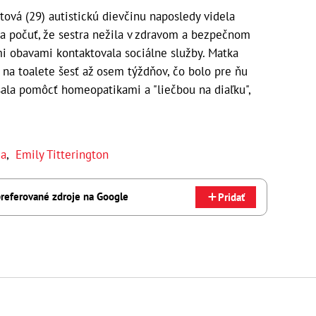
ová (29) autistickú dievčinu naposledy videla
sa počuť, že sestra nežila v zdravom a bezpečnom
imi obavami kontaktovala sociálne služby. Matka
a na toalete šesť až osem týždňov, čo bolo pre ňu
šala pomôcť homeopatikami a "liečbou na diaľku",
ia
,
Emily Titterington
referované zdroje na Google
Pridať