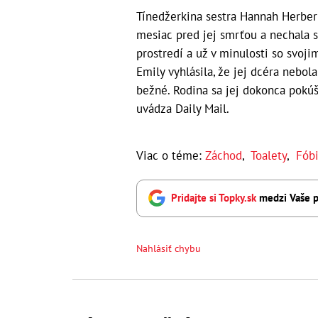
Tínedžerkina sestra Hannah Herbert
mesiac pred jej smrťou a nechala 
prostredí a už v minulosti so svoj
Emily vyhlásila, že jej dcéra nebol
bežné. Rodina sa jej dokonca pokú
uvádza Daily Mail.
Viac o téme:
Záchod
,
Toalety
,
Fób
Pridajte si Topky.sk
medzi Vaše p
Nahlásiť chybu