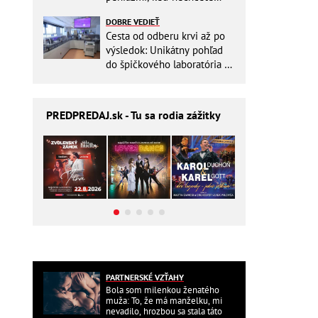
zbytočne riskovať?
DOBRE VEDIEŤ
Cesta od odberu krvi až po
výsledok: Unikátny pohľad
do špičkového laboratória na
Slovensku
PREDPREDAJ
.sk - Tu sa rodia zážitky
PARTNERSKÉ VZŤAHY
Bola som milenkou ženatého
muža: To, že má manželku, mi
nevadilo, hrozbou sa stala táto