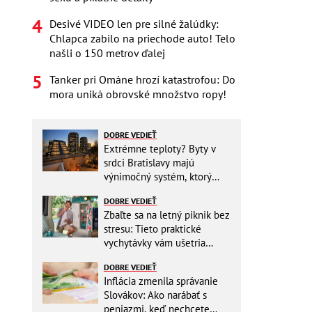
Desivé VIDEO len pre silné žalúdky:
Chlapca zabilo na priechode auto! Telo
našli o 150 metrov ďalej
Tanker pri Ománe hrozí katastrofou: Do
mora uniká obrovské množstvo ropy!
DOBRE VEDIEŤ
Extrémne teploty? Byty v
srdci Bratislavy majú
výnimočný systém, ktorý
ešte aj šetrí náklady
DOBRE VEDIEŤ
Zbaľte sa na letný piknik bez
stresu: Tieto praktické
vychytávky vám ušetria
miesto v batohu!
DOBRE VEDIEŤ
Inflácia zmenila správanie
Slovákov: Ako narábať s
peniazmi, keď nechcete