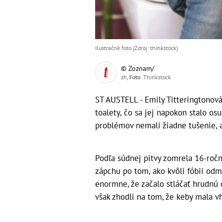
Ilustračné foto (Zdroj: thinkstock)
© Zoznam/
zh,
Foto
: Thinkstock
ST AUSTELL - Emily Titteringtonová
toalety, čo sa jej napokon stalo os
problémov nemali žiadne tušenie, 
Podľa súdnej pitvy zomrela 16-roč
zápchu po tom, ako kvôli fóbii odmi
enormne, že začalo stláčať hrudnú d
však zhodli na tom, že keby mala v