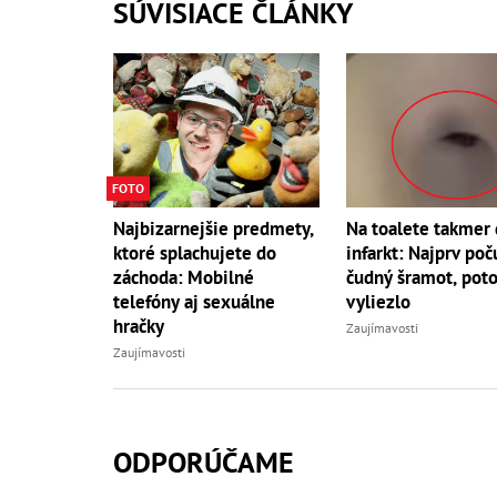
SÚVISIACE ČLÁNKY
FOTO
Najbizarnejšie predmety,
Na toalete takmer 
ktoré splachujete do
infarkt: Najprv poč
záchoda: Mobilné
čudný šramot, pot
telefóny aj sexuálne
vyliezlo
hračky
Zaujímavosti
Zaujímavosti
ODPORÚČAME