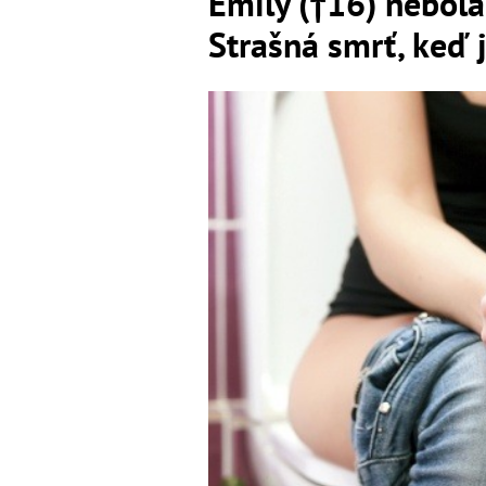
Emily (†16) nebol
Strašná smrť, keď 