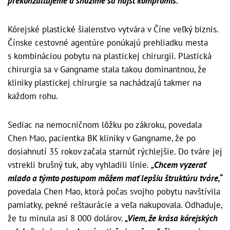
prekonzultujeme a snažíme sa nájsť kompromis.“
Kórejské plastické šialenstvo vytvára v Číne veľký biznis.
Čínske cestovné agentúre ponúkajú prehliadku mesta
s kombináciou pobytu na plastickej chirurgii. Plastická
chirurgia sa v Gangname stala takou dominantnou, že
kliniky plastickej chirurgie sa nachádzajú takmer na
každom rohu.
Sediac na nemocničnom lôžku po zákroku, povedala
Chen Mao, pacientka BK kliniky v Gangname, že po
dosiahnutí 35 rokov začala starnúť rýchlejšie. Do tváre jej
vstrekli brušný tuk, aby vyhladili línie.
„Chcem vyzerať
mlado a týmto postupom môžem mať lepšiu štruktúru tváre,“
povedala Chen Mao, ktorá počas svojho pobytu navštívila
pamiatky, pekné reštaurácie a veľa nakupovala. Odhaduje,
že tu minula asi 8 000 dolárov.
„Viem, že krása kórejských