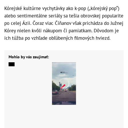
Kórejské kultúrne vychytávky ako k-pop („kórejský pop“)
alebo sentimentálne seriály sa tešia obrovskej popularite
po celej Ázii. Čoraz viac Číňanov však prichádza do Južnej
Kórey nielen kvôli nákupom či pamiatkam. Dôvodom je
ich túžba po vzhľade obľúbených filmových hviezd.
Mohlo by vás zaujímať: