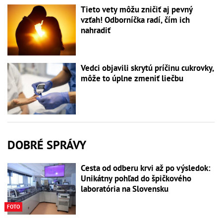
Tieto vety môžu zničiť aj pevný
vzťah! Odborníčka radí, čím ich
nahradiť
Vedci objavili skrytú príčinu cukrovky,
môže to úplne zmeniť liečbu
DOBRÉ SPRÁVY
Cesta od odberu krvi až po výsledok:
Unikátny pohľad do špičkového
laboratória na Slovensku
FOTO