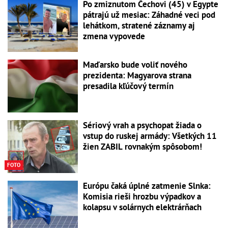
Po zmiznutom Čechovi (45) v Egypte
pátrajú už mesiac: Záhadné veci pod
lehátkom, stratené záznamy aj
zmena vypovede
Maďarsko bude voliť nového
prezidenta: Magyarova strana
presadila kľúčový termín
Sériový vrah a psychopat žiada o
vstup do ruskej armády: Všetkých 11
žien ZABIL rovnakým spôsobom!
FOTO
Európu čaká úplné zatmenie Slnka:
Komisia rieši hrozbu výpadkov a
kolapsu v solárnych elektrárňach