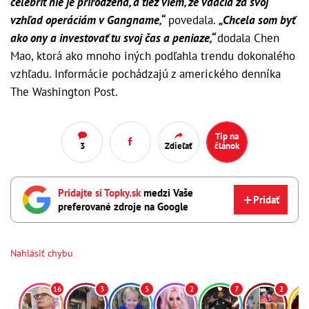
celebrít nie je prirodzená, a tiež viem, že vďačia za svoj
vzhľad operáciám v Gangname,“
povedala.
„Chcela som byť
ako ony a investovať tu svoj ​​čas a peniaze,“
dodala Chen
Mao, ktorá ako mnoho iných podľahla trendu dokonalého
vzhľadu. Informácie pochádzajú z amerického denníka
The Washington Post.
Tip na
3
Zdieľať
článok
Pridajte si Topky.sk
medzi Vaše
Pridať
preferované zdroje na Google
Nahlásiť chybu
16
3
5
2
7
2