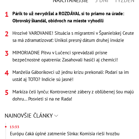
NAJČÍTANEJŠIE
3 DNI
TÝŽDEŇ
Párik to už nevydržal a ROZDÁVAL si to priamo na úrade:
Obrovský škandál, obidvoch na mieste vyhodili
Hrozivé VAROVANIE! Situácia s migrantmi v Španielskej Ceute
sa má zdramatizovať: Unikol presný dátum druhej invázie
MIMORIADNE Pitvu v Lučenci sprevádzali prísne
bezpečnostné opatrenia: Zasahovali hasiči aj chemici!
Manželia Gáboríkovci už jednu krízu prekonali: Podarí sa im
ustáť aj TOTO? Indície sú jasné!
Markíza čelí lynču: Kontroverzné zábery z obľúbenej šou majú
dohru... Posvieti si na ne Rada!
NAJNOVŠIE ČLÁNKY
13:33
Európu čaká úplné zatmenie Slnka: Komisia rieši hrozbu