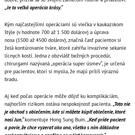
„Je to veľká operácia krásy.“
Kým najčastejšími operáciami sú viečka v kaukazskom
štýle (v hodnote 700 až 1 500 dolárov) a úprava
nosa (1500 až 4500 dolárov), značná časť pacientov si
želá kontúrovanie tváre, ktoré zahŕňa invazívne sekanie
lícnych kostí. Jedna z obzvlášť bežných procedúr,
chirurgami nazývaná „operácia super úsmev“, je určená
pre pacientov, ktorí si myslia, že majú príliš výraznú
bradu.
Aj keď počas operácie môže dôjsť ku komplikáciám,
najhorším rizikom ostáva nespokojnosť pacienta.
„Toto nie
je obchod s oblečením, kde si môžete kúpiť oblečenie, ktoré
nosí Jun,“
komentuje Hong Sung Bum. „
Keď príde pacient
a povie, že chce vyzerať ako ona, všetko s ním dôkladne