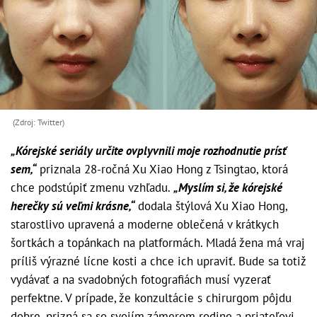
(Zdroj: Twitter)
„Kórejské seriály určite ovplyvnili moje rozhodnutie prísť
sem,“
priznala 28-ročná Xu Xiao Hong z Tsingtao, ktorá
chce podstúpiť zmenu vzhľadu.
„Myslím si, že kórejské
herečky sú veľmi krásne,“
dodala štýlová Xu Xiao Hong,
starostlivo upravená a moderne oblečená v krátkych
šortkách a topánkach na platformách. Mladá žena má vraj
príliš výrazné lícne kosti a chce ich upraviť. Bude sa totiž
vydávať a na svadobných fotografiách musí vyzerať
perfektne. V prípade, že konzultácie s chirurgom pôjdu
dobre, prizná sa so svojím zámerom rodine a priateľovi.