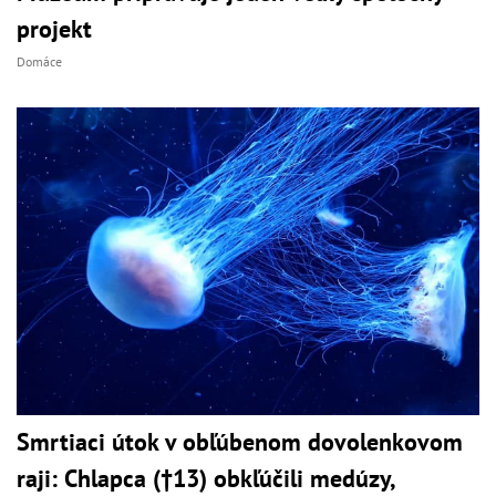
projekt
Domáce
Smrtiaci útok v obľúbenom dovolenkovom
raji: Chlapca (†13) obkľúčili medúzy,