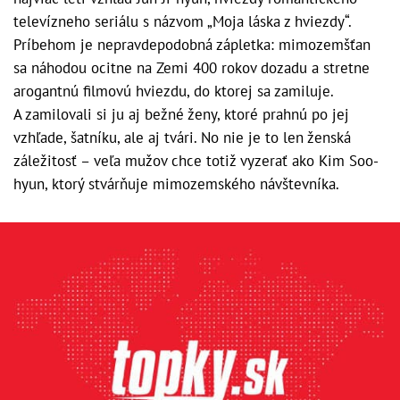
televízneho seriálu s názvom „Moja láska z hviezdy“.
Príbehom je nepravdepodobná zápletka: mimozemšťan
sa náhodou ocitne na Zemi 400 rokov dozadu a stretne
arogantnú filmovú hviezdu, do ktorej sa zamiluje.
A zamilovali si ju aj bežné ženy, ktoré prahnú po jej
vzhľade, šatníku, ale aj tvári. No nie je to len ženská
záležitosť – veľa mužov chce totiž vyzerať ako Kim Soo-
hyun, ktorý stvárňuje mimozemského návštevníka.