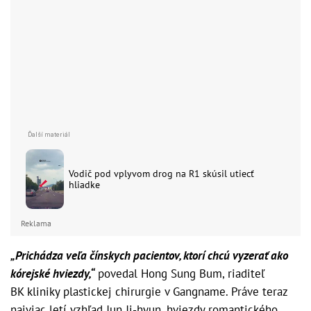
Vodič pod vplyvom drog na R1 skúsil utiecť
hliadke
Reklama
„Prichádza veľa čínskych pacientov, ktorí chcú vyzerať ako
kórejské hviezdy,“
povedal Hong Sung Bum, riaditeľ
BK kliniky plastickej chirurgie v Gangname. Práve teraz
najviac letí vzhľad Jun Ji-hyun, hviezdy romantického