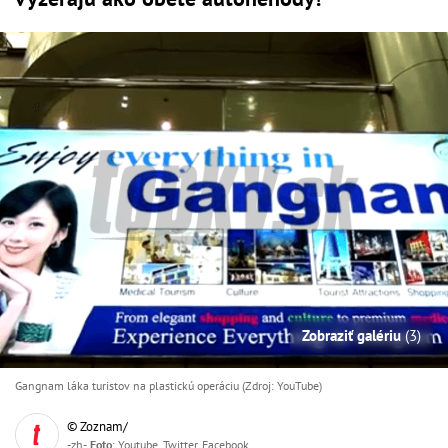
Zobraziť galériu
(3)
Gangnam láka turistov na plastickú operáciu (Zdroj: YouTube)
© Zoznam/
-zh-,
Foto
: Youtube, Twitter, Facebook