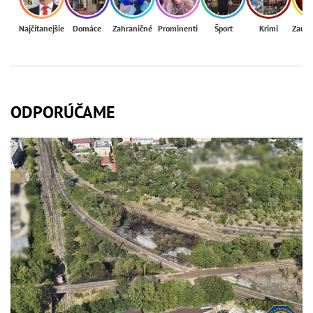
Najčítanejšie
Domáce
Zahraničné
Prominenti
Šport
Krimi
Zaují
ODPORÚČAME