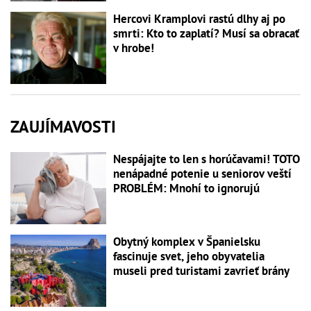
Hercovi Kramplovi rastú dlhy aj po
smrti: Kto to zaplatí? Musí sa obracať
v hrobe!
ZAUJÍMAVOSTI
Nespájajte to len s horúčavami! TOTO
nenápadné potenie u seniorov veští
PROBLÉM: Mnohí to ignorujú
Obytný komplex v Španielsku
fascinuje svet, jeho obyvatelia
museli pred turistami zavrieť brány