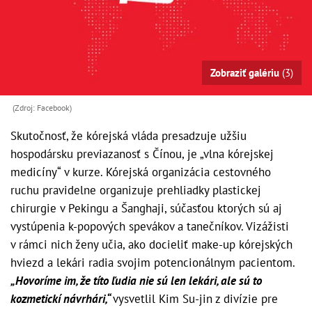
Zobraziť galériu
(3)
(Zdroj: Facebook)
Skutočnosť, že kórejská vláda presadzuje užšiu
hospodársku previazanosť s Čínou, je „vlna kórejskej
medicíny“ v kurze. Kórejská organizácia cestovného
ruchu pravidelne organizuje prehliadky plastickej
chirurgie v Pekingu a Šanghaji, súčasťou ktorých sú aj
vystúpenia k-popových spevákov a tanečníkov. Vizážisti
v rámci nich ženy učia, ako docieliť make-up kórejských
hviezd a lekári radia svojim potencionálnym pacientom.
„Hovoríme im, že títo ľudia nie sú len lekári, ale sú to
kozmetickí návrhári,“
vysvetlil Kim Su-jin z divízie pre