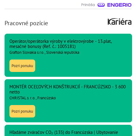
Pracovné pozície
Operátor/operátorka výroby v elektrovýrobe - 13.plat,
mesačné bonusy (Ref. č.: 1005181)
Grafton Slovakia s.r.o., Slovenská republika
Pozri ponuku
MONTÉR OCEĽOVÝCH KONŠTRUKCIÍ - FRANCÚZSKO - 3 600
netto
CHRISTAL s. r. o., Francúzsko
Pozri ponuku
Hľadáme zváračov CO₂ (135) do Francúzska | Ubytovanie