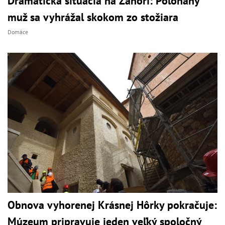
Dramatická situácia na Záhorí: Polonahý
muž sa vyhrážal skokom zo stožiara
Domáce
Obnova vyhorenej Krásnej Hôrky pokračuje:
Múzeum pripravuje jeden veľký spoločný