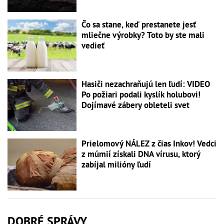
Čo sa stane, keď prestanete jesť
mliečne výrobky? Toto by ste mali
vedieť
Hasiči nezachraňujú len ľudí: VIDEO
Po požiari podali kyslík holubovi!
Dojímavé zábery obleteli svet
Prielomový NÁLEZ z čias Inkov! Vedci
z múmií získali DNA vírusu, ktorý
zabíjal milióny ľudí
DOBRÉ SPRÁVY