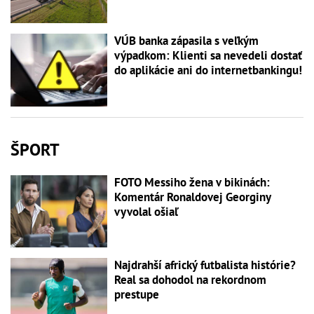
VÚB banka zápasila s veľkým
výpadkom: Klienti sa nevedeli dostať
do aplikácie ani do internetbankingu!
ŠPORT
FOTO Messiho žena v bikinách:
Komentár Ronaldovej Georginy
vyvolal ošiaľ
Najdrahší africký futbalista histórie?
Real sa dohodol na rekordnom
prestupe