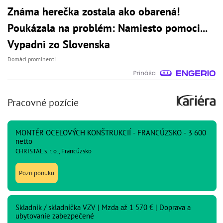
Známa herečka zostala ako obarená!
Poukázala na problém: Namiesto pomoci...
Vypadni zo Slovenska
Domáci prominenti
Pracovné pozície
MONTÉR OCEĽOVÝCH KONŠTRUKCIÍ - FRANCÚZSKO - 3 600
netto
CHRISTAL s. r. o., Francúzsko
Pozri ponuku
Skladník / skladníčka VZV | Mzda až 1 570 € | Doprava a
ubytovanie zabezpečené