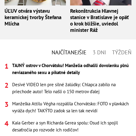
ÚĽUV otvára výstavu
Rekonštrukcia Hlavnej
keramickej tvorby Štefana
stanice v Bratislave je opäť
Mlícha
o krok bližšie, uviedol
minister Ráž
NAJČÍTANEJŠIE
3 DNI
TÝŽDEŇ
TAJNÝ ostrov v Chorvátsku! Manželia odhalili dovolenku plnú
neviazaného sexu a pikatné detaily
Desivé VIDEO len pre silné žalúdky: Chlapca zabilo na
priechode auto! Telo našli o 150 metrov ďalej
Manželka Attilu Végha rozpálila Chorvátsko: FOTO v plavkách
vyráža dych! TAKÝTO zadok sa len tak nevidí
Kaia Gerber a syn Richarda Gerea spolu: Osud ich spojil
desaťročia po rozvode ich rodičov!