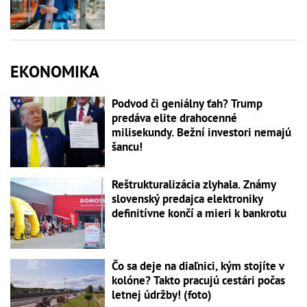
EKONOMIKA
Podvod či geniálny ťah? Trump
predáva elite drahocenné
milisekundy. Bežní investori nemajú
šancu!
Reštrukturalizácia zlyhala. Známy
slovenský predajca elektroniky
definitívne končí a mieri k bankrotu
Čo sa deje na diaľnici, kým stojíte v
kolóne? Takto pracujú cestári počas
letnej údržby! (foto)