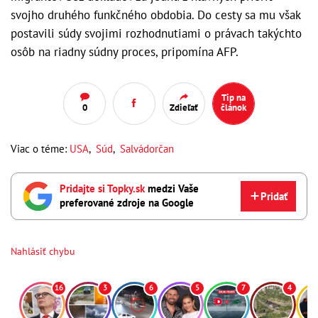
svojho druhého funkčného obdobia. Do cesty sa mu však
postavili súdy svojimi rozhodnutiami o právach takýchto
osôb na riadny súdny proces, pripomína AFP.
Tip na
0
Zdieľať
článok
Viac o téme:
USA
,
Súd
,
Salvádorčan
Pridajte si Topky.sk
medzi Vaše
Pridať
preferované zdroje na Google
Nahlásiť chybu
16
3
6
5
7
4