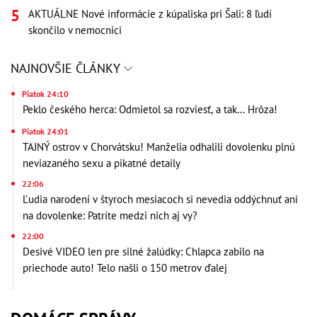
AKTUÁLNE Nové informácie z kúpaliska pri Šali: 8 ľudí
skončilo v nemocnici
NAJNOVŠIE ČLÁNKY
Piatok 24:10
Peklo českého herca: Odmietol sa rozviesť, a tak... Hrôza!
Piatok 24:01
TAJNÝ ostrov v Chorvátsku! Manželia odhalili dovolenku plnú
neviazaného sexu a pikatné detaily
22:06
Ľudia narodení v štyroch mesiacoch si nevedia oddýchnuť ani
na dovolenke: Patríte medzi nich aj vy?
22:00
Desivé VIDEO len pre silné žalúdky: Chlapca zabilo na
priechode auto! Telo našli o 150 metrov ďalej