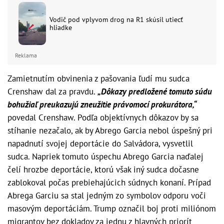
Vodič pod vplyvom drog na R1 skúsil utiecť
hliadke
Reklama
Zamietnutím obvinenia z pašovania ľudí mu sudca
Crenshaw dal za pravdu.
„Dôkazy predložené tomuto súdu
bohužiaľ preukazujú zneužitie právomocí prokurátora,“
povedal Crenshaw. Podľa objektívnych dôkazov by sa
stíhanie nezačalo, ak by Abrego Garcia nebol úspešný pri
napadnutí svojej deportácie do Salvádora, vysvetlil
sudca. Napriek tomuto úspechu Abrego Garcia naďalej
čelí hrozbe deportácie, ktorú však iný sudca dočasne
zablokoval počas prebiehajúcich súdnych konaní. Prípad
Abrega Garciu sa stal jedným zo symbolov odporu voči
masovým deportáciám. Trump označil boj proti miliónom
migrantov bez dokladov za jednu z hlavných priorít