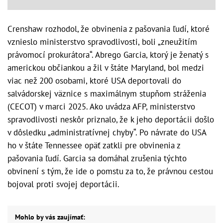
Crenshaw rozhodol, že obvinenia z pašovania ľudí, ktoré
vznieslo ministerstvo spravodlivosti, boli „zneužitím
právomocí prokurátora“. Abrego Garcia, ktorý je ženatý s
americkou občiankou a žil v štáte Maryland, bol medzi
viac než 200 osobami, ktoré USA deportovali do
salvádorskej väznice s maximálnym stupňom stráženia
(CECOT) v marci 2025. Ako uvádza AFP, ministerstvo
spravodlivosti neskôr priznalo, že k jeho deportácii došlo
v dôsledku „administratívnej chyby“. Po návrate do USA
ho v štáte Tennessee opäť zatkli pre obvinenia z
pašovania ľudí. Garcia sa domáhal zrušenia týchto
obvinení s tým, že ide o pomstu za to, že právnou cestou
bojoval proti svojej deportácii.
Mohlo by vás zaujímať: