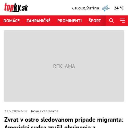
24 °C
7. august
,
Štefánia
DOMÁCE
ZAHRANIČNÉ
PROMINENTI
ŠPORT
ZAUJÍMAV
23.5.2026 6:02
Topky
Zahraničné
Zvrat v ostro sledovanom prípade migranta:
Americký sudca zrušil obvinenia z