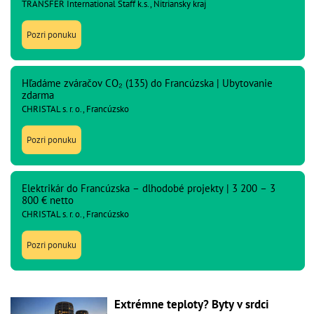
TRANSFER International Staff k.s., Nitriansky kraj
Pozri ponuku
Hľadáme zváračov CO₂ (135) do Francúzska | Ubytovanie
zdarma
CHRISTAL s. r. o., Francúzsko
Pozri ponuku
Elektrikár do Francúzska – dlhodobé projekty | 3 200 – 3
800 € netto
CHRISTAL s. r. o., Francúzsko
Pozri ponuku
Extrémne teploty? Byty v srdci