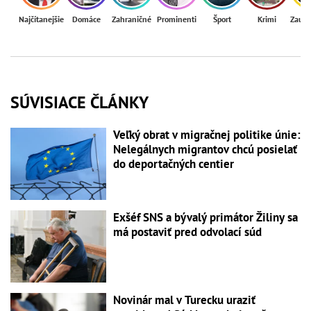
Najčítanejšie
Domáce
Zahraničné
Prominenti
Šport
Krimi
Zaují
SÚVISIACE ČLÁNKY
Veľký obrat v migračnej politike únie:
Nelegálnych migrantov chcú posielať
do deportačných centier
Exšéf SNS a bývalý primátor Žiliny sa
má postaviť pred odvolací súd
Novinár mal v Turecku uraziť