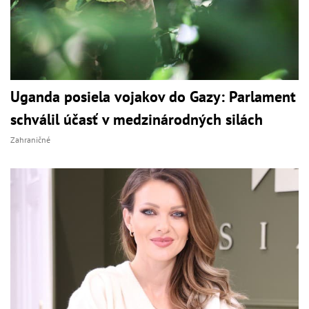
Uganda posiela vojakov do Gazy: Parlament
schválil účasť v medzinárodných silách
Zahraničné