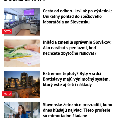
Cesta od odberu krvi až po výsledok:
Unikátny pohľad do špičkového
laboratória na Slovensku
FOTO
Inflácia zmenila správanie Slovákov:
Ako narábať s peniazmi, keď
nechcete zbytočne riskovať?
Extrémne teploty? Byty v srdci
Bratislavy majú výnimočný systém,
ktorý ešte aj šetrí náklady
FOTO
Slovenské železnice prezradili, koho
dnes hľadajú najviac: Tieto profesie
sú mimoriadne žiadané