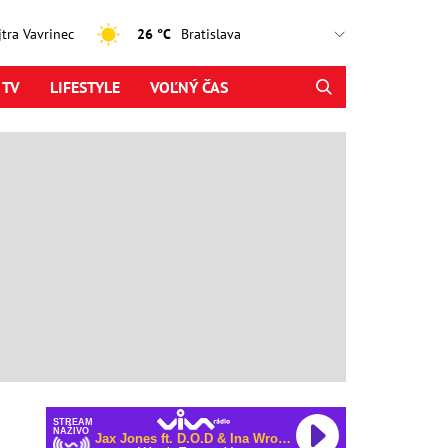
ajtra Vavrinec
26 °C
 TV
LIFESTYLE
VOĽNÝ ČAS
STREAM
NAŽIVO
Jax Jones ft. D.O.D & Ina Wroldsen