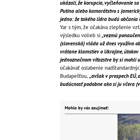
ukázali, že korupcia, vyčleňovanie s
Putina alebo kamarátstvo s (ameri
jedno: že takého lídra budú občani
Yar s tým, že očakáva zlepšenie vz
výsledku volieb si
„vezmú ponaučen
(slovenská) vláda už dnes využíva o
vrátane klamstiev o Ukrajine, útoko
jednoznačnom víťazstve by si mohli u
očakávať oslabenie nadštandardnýc
Budapešťou,
„avšak v prospech EÚ, a
budúcnosť podobne ako si ju včera (v 
Mohlo by vás zaujímať: