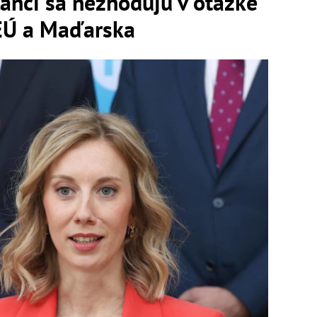
anci sa nezhodujú v otázke
EÚ a Maďarska