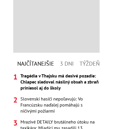
NAJČÍTANEJŠIE
3 DNI
TÝŽDEŇ
Tragédia v Thajsku má desivé pozadie:
Chlapec sledoval násilný obsah a zbraň
priniesol aj do školy
Slovenskí hasiči nepoľavujú: Vo
Francúzsku naďalej pomáhajú s
ničivými požiarmi
Mrazivé DETAILY brutálneho útoku na
taxikára: Mladíci mu zasadili 13