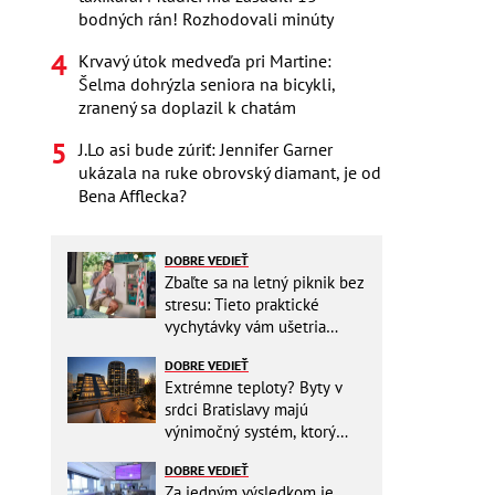
bodných rán! Rozhodovali minúty
Krvavý útok medveďa pri Martine:
Šelma dohrýzla seniora na bicykli,
zranený sa doplazil k chatám
J.Lo asi bude zúriť: Jennifer Garner
ukázala na ruke obrovský diamant, je od
Bena Afflecka?
DOBRE VEDIEŤ
Zbaľte sa na letný piknik bez
stresu: Tieto praktické
vychytávky vám ušetria
miesto v batohu!
DOBRE VEDIEŤ
Extrémne teploty? Byty v
srdci Bratislavy majú
výnimočný systém, ktorý
ešte aj šetrí náklady
DOBRE VEDIEŤ
Za jedným výsledkom je