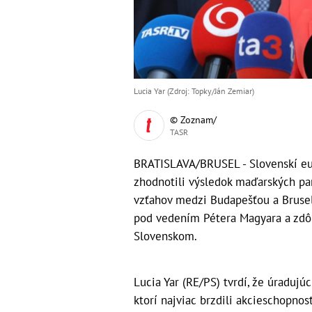
Lucia Yar (Zdroj: Topky/Ján Zemiar)
© Zoznam/
TASR
BRATISLAVA/BRUSEL - Slovenskí eur
zhodnotili výsledok maďarských pa
vzťahov medzi Budapešťou a Brusel
pod vedením Pétera Magyara a zdô
Slovenskom.
Lucia Yar (RE/PS) tvrdí, že úradujú
ktorí najviac brzdili akcieschopnos