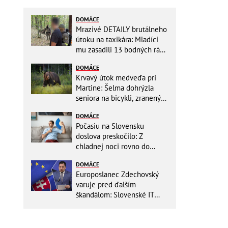
DOMÁCE
Mrazivé DETAILY brutálneho
útoku na taxikára: Mladíci
mu zasadili 13 bodných rán!
Rozhodovali minúty
DOMÁCE
Krvavý útok medveďa pri
Martine: Šelma dohrýzla
seniora na bicykli, zranený
sa doplazil k chatám
DOMÁCE
Počasiu na Slovensku
doslova preskočilo: Z
chladnej noci rovno do
ďalších horúčav, platia
DOMÁCE
výstrahy!
Europoslanec Zdechovský
varuje pred ďalším
škandálom: Slovenské IT
projekty preveruje Brusel, v
hre sú milióny!