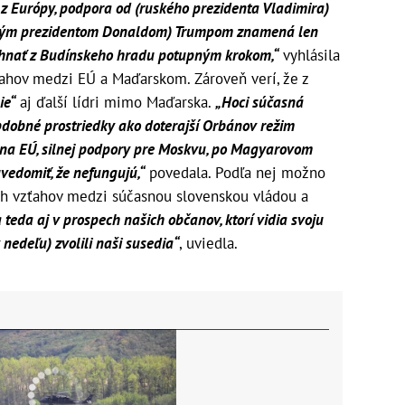
a z Európy, podpora od (ruského prezidenta Vladimira)
ckým prezidentom Donaldom) Trumpom znamená len
a hnať z Budínskeho hradu potupným krokom,“
vyhlásila
ťahov medzi EÚ a Maďarskom. Zároveň verí, že z
ie“
aj ďalší lídri mimo Maďarska.
„Hoci súčasná
bdobné prostriedky ako doterajší Orbánov režim
v na EÚ, silnej podpory pre Moskvu, po Magyarovom
vedomiť, že nefungujú,“
povedala. Podľa nej možno
h vzťahov medzi súčasnou slovenskou vládou a
 teda aj v prospech našich občanov, ktorí vidia svoju
nedeľu) zvolili naši susedia“
, uviedla.