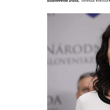
ustanovenia zrušiť,“
uviedla kvestor