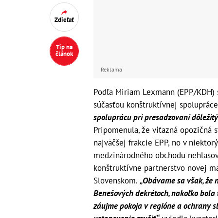
Zdieľať
Tip na
článok
Reklama
Podľa Miriam Lexmann (EPP/KDH) si
súčasťou konštruktívnej spolupráce
spoluprácu pri presadzovaní dôležitý
Pripomenula, že víťazná opozičná 
najväčšej frakcie EPP, no v niektor
medzinárodného obchodu nehlasova
konštruktívne partnerstvo novej ma
Slovenskom.
„Obávame sa však, že n
Benešových dekrétoch, nakoľko bola 
záujme pokoja v regióne a ochrany 