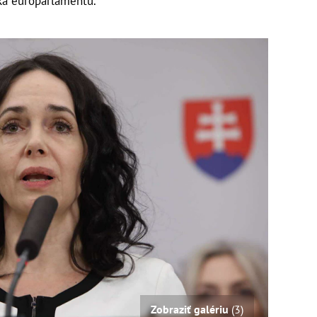
ka europarlamentu.
Zobraziť galériu
(3)