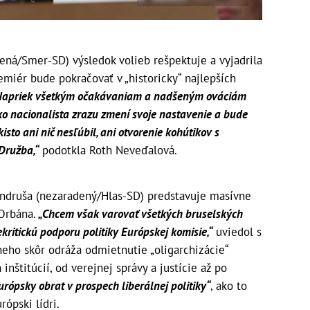
ená/Smer-SD) výsledok volieb rešpektuje a vyjadrila
miér bude pokračovať v „historicky“ najlepších
Napriek všetkým očakávaniam a nadšeným ováciám
 nacionalista zrazu zmení svoje nastavenie a bude
isto ani nič nesľúbil, ani otvorenie kohútikov s
Družba,“
podotkla Roth Neveďalová.
Ondruša (nezaradený/Hlas-SD) predstavuje masívne
 Orbána.
„Chcem však varovať všetkých bruselských
ritickú podporu politiky Európskej komisie,“
uviedol s
neho skôr odráža odmietnutie „oligarchizácie“
inštitúcií, od verejnej správy a justície až po
urópsky obrat v prospech liberálnej politiky“
, ako to
rópski lídri.