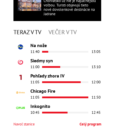
Chorvátsko už nie je najlacnejšou
voľbou. Turisti objavujú tieto
nové dovolenkové destinácie na
Jadrane
TERAZ V TV
VEČER V TV
Na nože
11:40
13:05
Siedmy syn
11:00
13:10
Pohľady zhora IV
11:05
12:00
Chicago Fire
11:05
11:50
Inkognito
10:45
12:45
Navoľ stanice
Celý program