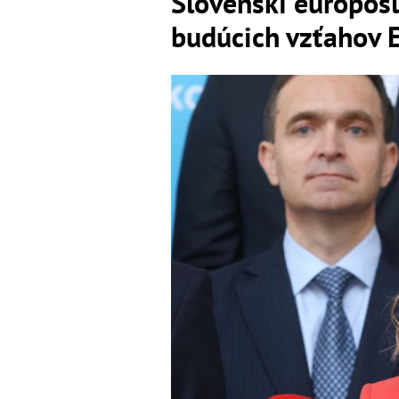
Slovenskí europosl
budúcich vzťahov 