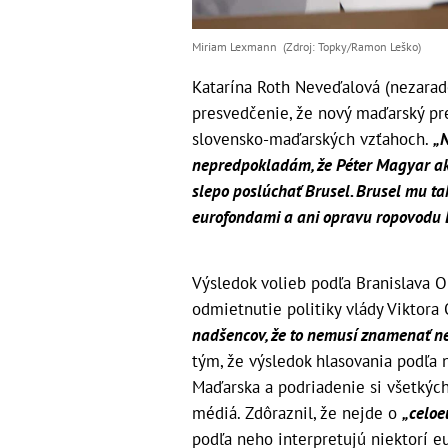
Miriam Lexmann (Zdroj: Topky/Ramon Leško)
Katarína Roth Neveďalová (nezarad
presvedčenie, že nový maďarský pre
slovensko-maďarských vzťahoch.
„
nepredpokladám, že Péter Magyar ako
slepo poslúchať Brusel. Brusel mu tak
eurofondami a ani opravu ropovodu 
Výsledok volieb podľa Branislava 
odmietnutie politiky vlády Viktora
nadšencov, že to nemusí znamenať nek
tým, že výsledok hlasovania podľa 
Maďarska a podriadenie si všetkých 
médiá. Zdôraznil, že nejde o
„celoe
podľa neho interpretujú niektorí eu