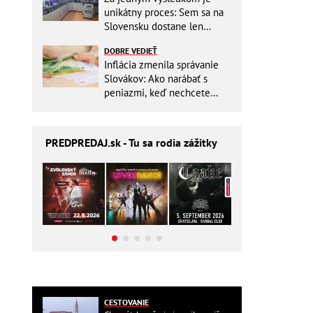
unikátny proces: Sem sa na
Slovensku dostane len
málokto
DOBRE VEDIEŤ
Inflácia zmenila správanie
Slovákov: Ako narábať s
peniazmi, keď nechcete
zbytočne riskovať?
PREDPREDAJ
.sk - Tu sa rodia zážitky
CESTOVANIE