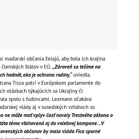
 maďarskí občania želajú, aby bola ich krajina
 členských štátov v EÚ.
„Zároveň sa tešíme na
ch hodnôt, ako je ochrana rodiny,“
uviedla.
strana Tisza patrí v Európskom parlamente do
ých otázkach týkajúcich sa Ukrajiny či
la spolu s ľudovcami. Lexmann očakáva
ďarskej vlády aj v susedských vzťahoch so
a ne môže mať vplyv časť novely Trestného zákona o
táto téma vťahovaná aj do volebnej kampane... V
slovenských občanov by mala vláda Fica sporné