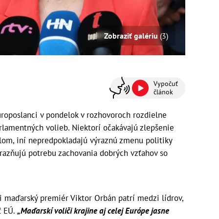
Zobraziť galériu
(3)
Vypočuť
článok
oposlanci v pondelok v rozhovoroch rozdielne
rlamentných volieb. Niektorí očakávajú zlepšenie
om, iní nepredpokladajú výraznú zmenu politiky
razňujú potrebu zachovania dobrých vzťahov so
ci maďarský premiér Viktor Orbán patrí medzi lídrov,
ť EÚ.
„Maďarskí voliči krajine aj celej Európe jasne