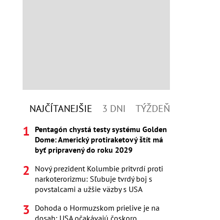
NAJČÍTANEJŠIE
3 DNI
TÝŽDEŇ
Pentagón chystá testy systému Golden
Dome: Americký protiraketový štít má
byť pripravený do roku 2029
Nový prezident Kolumbie pritvrdí proti
narkoterorizmu: Sľubuje tvrdý boj s
povstalcami a užšie väzby s USA
Dohoda o Hormuzskom prielive je na
dosah: USA očakávajú čoskoro