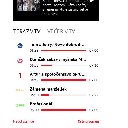
Koniec mesiaca prinesie finančný
obrat: Hviezdy ukázali na štyri
znamenia, ktoré získajú veľké
bohatstvo
TERAZ V TV
VEČER V TV
Tom a Jerry: Nové dobrodružstvo
06:55
07:00
Domček zábavy myšiaka Mickeyho
06:55
07:20
Artur a spoločenstvo okrúhleho stola - Princezná Ginevra
06:35
07:00
Zámena manželiek
06:50
07:55
Profesionáli
06:00
07:00
Navoľ stanice
Celý program