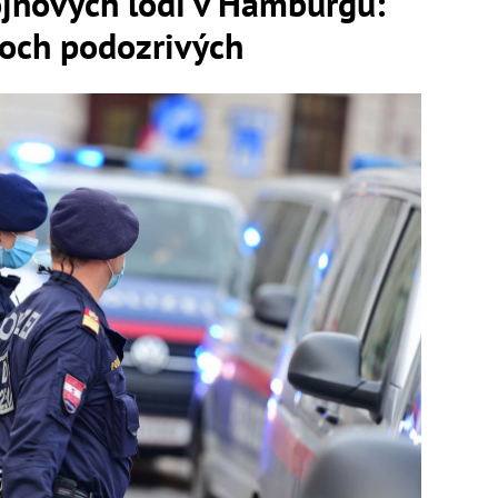
ojnových lodí v Hamburgu:
voch podozrivých