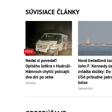
SÚVISIACE ČLÁNKY
FOTO
Nedal si povedať!
Nová lietadlová lo
Opitého šoféra v Hodruši-
John F. Kennedy ú
Hámroch chytili policajti
zvládla skúšky: Do 
dva dni po sebe
USA pribudne jadr
kolos
Domáce
Zahraničné