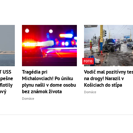
FOTO
ď USS
Tragédia pri
Vodič mal pozitívny te
spešne
Michalovciach! Po úniku
na drogy! Narazil v
flotily
plynu našli v dome osobu
Košiciach do stĺpa
ový
bez známok života
Domáce
Domáce