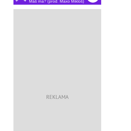
Máš ma? (prod. Maxo Mikloš)