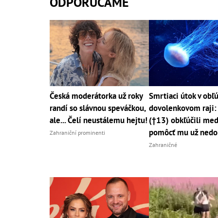
ODPORÚČAME
Česká moderátorka už roky
Smrtiaci útok v ob
randí so slávnou speváčkou,
dovolenkovom raji:
ale... Čelí neustálemu hejtu!
(†13) obkľúčili med
pomôcť mu už nedo
Zahraniční prominenti
Zahraničné