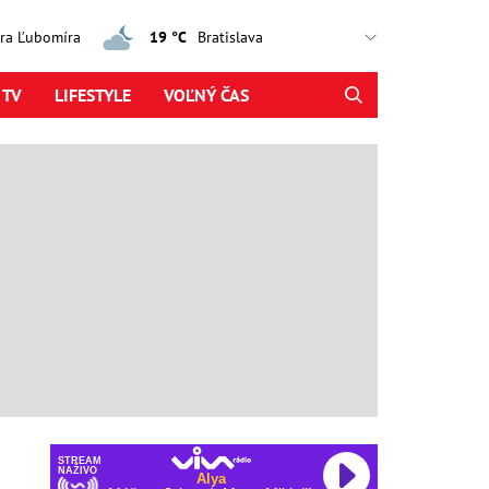
jtra Ľubomíra
19 °C
 TV
LIFESTYLE
VOĽNÝ ČAS
STREAM
NAŽIVO
Alya