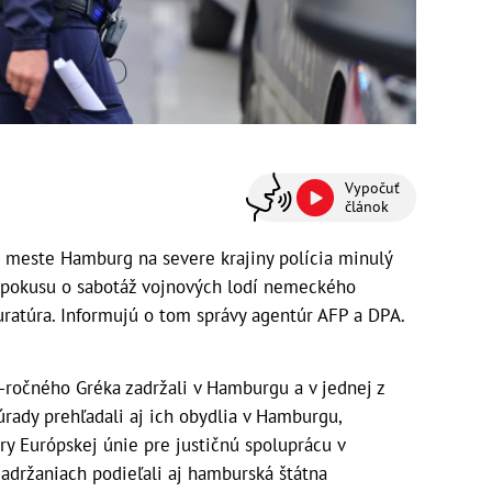
Vypočuť
článok
meste Hamburg na severe krajiny polícia minulý
z pokusu o sabotáž vojnových lodí nemeckého
uratúra. Informujú o tom správy agentúr AFP a DPA.
ročného Gréka zadržali v Hamburgu a v jednej z
úrady prehľadali aj ich obydlia v Hamburgu,
 Európskej únie pre justičnú spoluprácu v
zadržaniach podieľali aj hamburská štátna