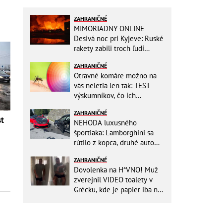
ZAHRANIČNÉ
MIMORIADNY ONLINE
Desivá noc pri Kyjeve: Ruské
rakety zabili troch ľudí
vrátane dieťaťa, ozývali sa
ZAHRANIČNÉ
výbuchy
Otravné komáre možno na
vás neletia len tak: TEST
výskumníkov, čo ich
priťahujú najviac?
ZAHRANIČNÉ
st
NEHODA luxusného
športiaka: Lamborghini sa
rútilo z kopca, druhé auto
dopadlo po čelnej zrážke
ZAHRANIČNÉ
horšie
Dovolenka na H*VNO! Muž
zverejnil VIDEO toalety v
Grécku, kde je papier iba na
OKRASU: Utrieť sa musíte ísť
do kuchyne