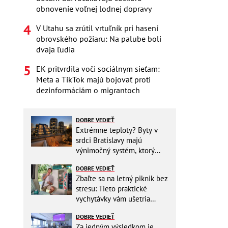
obnovenie voľnej lodnej dopravy
V Utahu sa zrútil vrtuľník pri hasení
obrovského požiaru: Na palube boli
dvaja ľudia
EK pritvrdila voči sociálnym sieťam:
Meta a TikTok majú bojovať proti
dezinformáciám o migrantoch
DOBRE VEDIEŤ
Extrémne teploty? Byty v
srdci Bratislavy majú
výnimočný systém, ktorý
ešte aj šetrí náklady
DOBRE VEDIEŤ
Zbaľte sa na letný piknik bez
stresu: Tieto praktické
vychytávky vám ušetria
miesto v batohu!
DOBRE VEDIEŤ
Za jedným výsledkom je