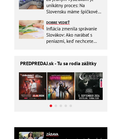
unikátny proces: Na
Slovensku máme špičkové
pracovisko
DOBRE VEDIEŤ
Inflácia zmenila správanie
Slovákov: Ako narábať s
peniazmi, keď nechcete
zbytočne riskovať?
PREDPREDAJ
.sk - Tu sa rodia zážitky
ZÁBAVA