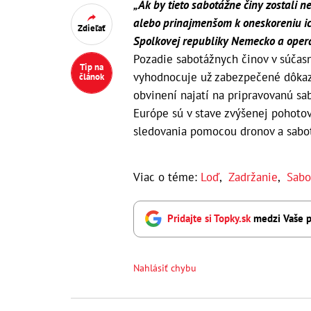
„Ak by tieto sabotážne činy zostali 
alebo prinajmenšom k oneskoreniu ic
Zdieľať
Spolkovej republiky Nemecko a opera
Pozadie sabotážnych činov v súčasno
Tip na
vyhodnocuje už zabezpečené dôkazy.
článok
obvinení najatí na pripravovanú sa
Európe sú v stave zvýšenej pohotovo
sledovania pomocou dronov a sabot
Viac o téme:
Loď
,
Zadržanie
,
Sabo
Pridajte si Topky.sk
medzi Vaše p
Nahlásiť chybu