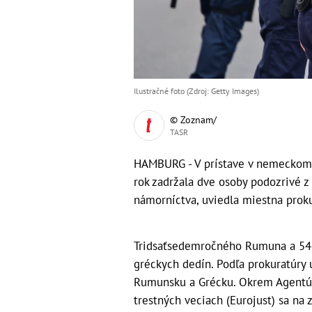
Ilustračné foto (Zdroj: Getty Images)
© Zoznam/
TASR
HAMBURG - V prístave v nemeckom 
rok zadržala dve osoby podozrivé 
námorníctva, uviedla miestna prok
Tridsaťsedemročného Rumuna a 54-
gréckych dedín. Podľa prokuratúry 
Rumunsku a Grécku. Okrem Agentúry
trestných veciach (Eurojust) sa na 