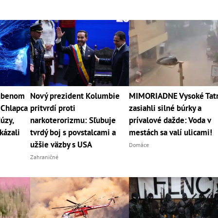
ľúbenom
Nový prezident Kolumbie
MIMORIADNE Vysoké Tat
 Chlapca
pritvrdí proti
zasiahli silné búrky a
úzy,
narkoterorizmu: Sľubuje
prívalové dažde: Voda v
kázali
tvrdý boj s povstalcami a
mestách sa valí ulicami!
užšie väzby s USA
Domáce
Zahraničné