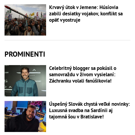
Krvavý útok v Jemene: Húsíovia
zabili desiatky vojakov, konflikt sa
opäť vyostruje
PROMINENTI
Celebritný blogger sa pokúsil o
samovraždu v živom vysielaní:
Záchranku volali fanúšikovia!
Úspešný Slovák chystá veľké novinky:
Luxusná svadba na Sardínii aj
tajomná šou v Bratislave!