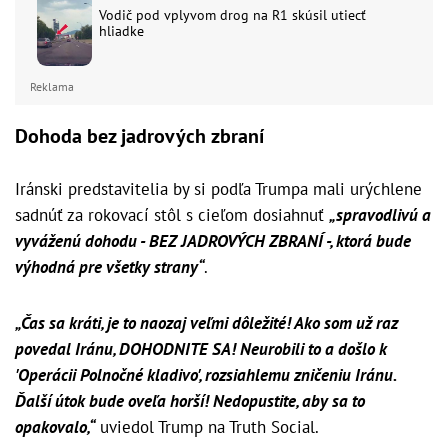
Vodič pod vplyvom drog na R1 skúsil utiecť
hliadke
Reklama
Dohoda bez jadrových zbraní
Iránski predstavitelia by si podľa Trumpa mali urýchlene
sadnúť za rokovací stôl s cieľom dosiahnuť
„spravodlivú a
vyváženú dohodu - BEZ JADROVÝCH ZBRANÍ -, ktorá bude
výhodná pre všetky strany“
.
„Čas sa kráti, je to naozaj veľmi dôležité! Ako som už raz
povedal Iránu, DOHODNITE SA! Neurobili to a došlo k
'Operácii Polnočné kladivo', rozsiahlemu zničeniu Iránu.
Ďalší útok bude oveľa horší! Nedopustite, aby sa to
opakovalo,“
uviedol Trump na Truth Social.