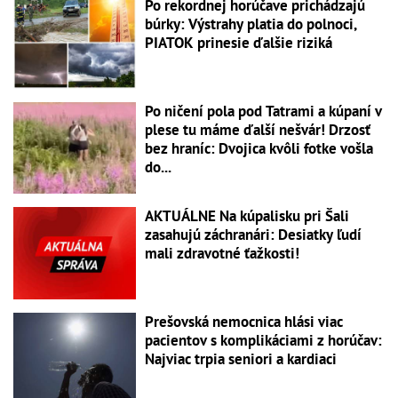
Po rekordnej horúčave prichádzajú
búrky: Výstrahy platia do polnoci,
PIATOK prinesie ďalšie riziká
Po ničení pola pod Tatrami a kúpaní v
plese tu máme ďalší nešvár! Drzosť
bez hraníc: Dvojica kvôli fotke vošla
do...
AKTUÁLNE Na kúpalisku pri Šali
zasahujú záchranári: Desiatky ľudí
mali zdravotné ťažkosti!
Prešovská nemocnica hlási viac
pacientov s komplikáciami z horúčav:
Najviac trpia seniori a kardiaci