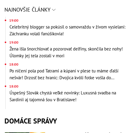
NAJNOVŠIE ČLÁNKY
19:00
Celebritný blogger sa pokúsil o samovraždu v živom vysielaní:
Záchranku volali fanúšikovia!
19:00
Žena išla šnorchlovať a pozorovať delfíny, skončila bez nohy!
Úlomky jej tela zostali v mori
18:00
Po ničení pola pod Tatrami a kúpaní v plese tu máme ďalší
nešvár! Drzosť bez hraníc: Dvojica kvôli fotke vošla do...
18:00
Úspešný Slovák chystá veľké novinky: Luxusná svadba na
Sardínii aj tajomná šou v Bratislave!
DOMÁCE SPRÁVY