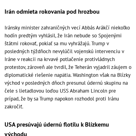
Irán odmieta rokovania pod hrozbou
Iránsky minister zahraničných vecí Abbás Arákčí niekoľko
hodín predtým vyhlásil, že Irán nebude so Spojenými
štátmi rokovať, pokiaľ sa mu vyhrážajú. Trump v
posledných týždňoch nevylúčil vojenskú intervenciu v
Iráne v reakcii na krvavé potlačenie protivládnych
protestov, zároveň ale tvrdil, že Teherán vyjadril záujem o
diplomatické riešenie napätia. Washington však na Blízky
východ v posledných dňoch presunul údernú skupinu na
čele s lietadlovou loďou USS Abraham Lincoln pre
prípad, že by sa Trump napokon rozhodol proti Iránu
zakročiť.
USA presúvajú údernú flotilu k Blízkemu
východu