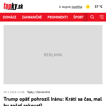
37 °C
6. august
,
Jozefína
DOMÁCE
ZAHRANIČNÉ
PROMINENTI
ŠPORT
ZAUJÍMAV
28.1.2026 13:46
Topky
Zahraničné
Trump opäť pohrozil Iránu: Kráti sa čas, mal
by začať rokovať!