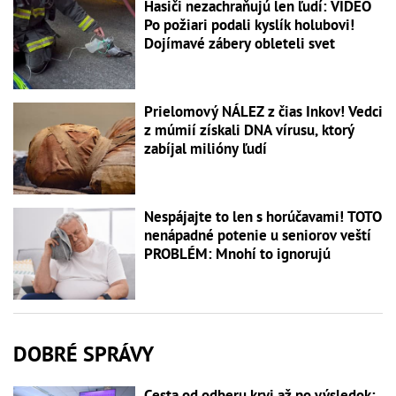
Hasiči nezachraňujú len ľudí: VIDEO
Po požiari podali kyslík holubovi!
Dojímavé zábery obleteli svet
Prielomový NÁLEZ z čias Inkov! Vedci
z múmií získali DNA vírusu, ktorý
zabíjal milióny ľudí
Nespájajte to len s horúčavami! TOTO
nenápadné potenie u seniorov veští
PROBLÉM: Mnohí to ignorujú
DOBRÉ SPRÁVY
Cesta od odberu krvi až po výsledok: