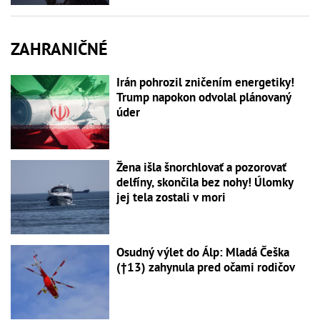
ZAHRANIČNÉ
Irán pohrozil zničením energetiky!
Trump napokon odvolal plánovaný
úder
Žena išla šnorchlovať a pozorovať
delfíny, skončila bez nohy! Úlomky
jej tela zostali v mori
Osudný výlet do Álp: Mladá Češka
(†13) zahynula pred očami rodičov