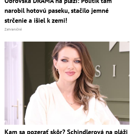
Obrovská DRÁMA na pláži: Politik tam
narobil hotovú paseku, stačilo jemné
strčenie a išiel k zemi!
Zahraničné
Kam sa pozerať skôr? Schindlerová na pláži