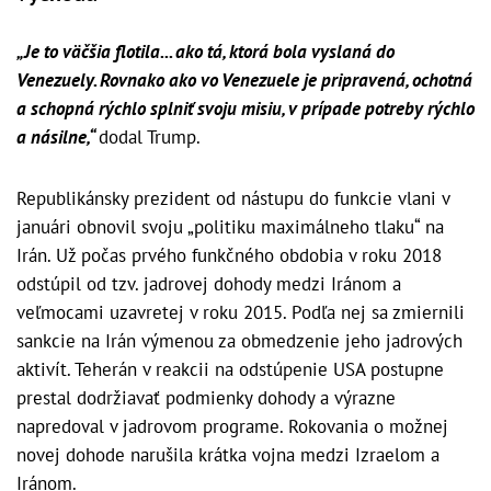
„Je to väčšia flotila... ako tá, ktorá bola vyslaná do
Venezuely. Rovnako ako vo Venezuele je pripravená, ochotná
a schopná rýchlo splniť svoju misiu, v prípade potreby rýchlo
a násilne,“
dodal Trump.
Republikánsky prezident od nástupu do funkcie vlani v
januári obnovil svoju „politiku maximálneho tlaku“ na
Irán. Už počas prvého funkčného obdobia v roku 2018
odstúpil od tzv. jadrovej dohody medzi Iránom a
veľmocami uzavretej v roku 2015. Podľa nej sa zmiernili
sankcie na Irán výmenou za obmedzenie jeho jadrových
aktivít. Teherán v reakcii na odstúpenie USA postupne
prestal dodržiavať podmienky dohody a výrazne
napredoval v jadrovom programe. Rokovania o možnej
novej dohode narušila krátka vojna medzi Izraelom a
Iránom.