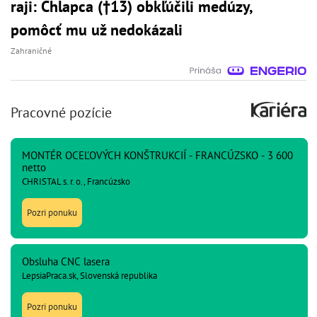
raji: Chlapca (†13) obkľúčili medúzy,
pomôcť mu už nedokázali
Zahraničné
Pracovné pozície
MONTÉR OCEĽOVÝCH KONŠTRUKCIÍ - FRANCÚZSKO - 3 600
netto
CHRISTAL s. r. o., Francúzsko
Pozri ponuku
Obsluha CNC lasera
LepsiaPraca.sk, Slovenská republika
Pozri ponuku