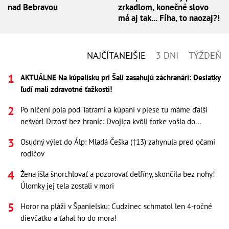
nad Bebravou
zrkadlom, konečné slovo
má aj tak... Fíha, to naozaj?!
NAJČÍTANEJŠIE
3 DNI
TÝŽDEŇ
AKTUÁLNE Na kúpalisku pri Šali zasahujú záchranári: Desiatky
ľudí mali zdravotné ťažkosti!
Po ničení pola pod Tatrami a kúpaní v plese tu máme ďalší
nešvár! Drzosť bez hraníc: Dvojica kvôli fotke vošla do...
Osudný výlet do Álp: Mladá Češka (†13) zahynula pred očami
rodičov
Žena išla šnorchlovať a pozorovať delfíny, skončila bez nohy!
Úlomky jej tela zostali v mori
Horor na pláži v Španielsku: Cudzinec schmatol len 4-ročné
dievčatko a ťahal ho do mora!