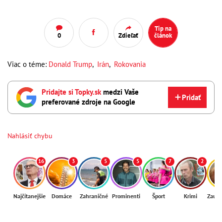
Tip na
0
Zdieľať
článok
Viac o téme:
Donald Trump
,
Irán
,
Rokovania
Pridajte si Topky.sk
medzi Vaše
Pridať
preferované zdroje na Google
Nahlásiť chybu
16
3
5
5
7
2
Najčítanejšie
Domáce
Zahraničné
Prominenti
Šport
Krimi
Zaují