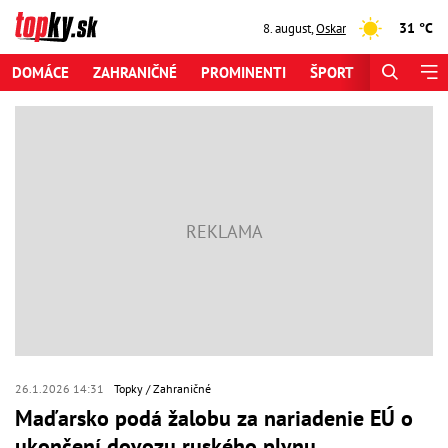
31 °C
8. august
,
Oskar
DOMÁCE
ZAHRANIČNÉ
PROMINENTI
ŠPORT
ZAUJÍMAV
26.1.2026 14:31
Topky
Zahraničné
Maďarsko podá žalobu za nariadenie EÚ o
ukončení dovozu ruského plynu