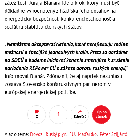
záležitostí Juraja Blanára ide o krok, ktorý musí byť
dôkladne vyhodnotený z hľadiska jeho dosahov na
energetickú bezpečnosť, konkurencieschopnosť a
sociálnu stabilitu členských štátov.
„Nemôžeme akceptovať riešenia, ktoré nereflektujú reálne
možnosti a špecifiká jednotlivých krajín. Preto sa obrátime
na SDEÚ a budeme iniciovať konanie smerujúce k zrušeniu
nariadenia REPower EÚ o zákaze dovozu ruských energií,“
informoval Blanár. Zdôraznil, že aj napriek nesúhlasu
zostáva Slovensko konštruktívnym partnerom v
európskej energetickej politike.
Tip na
2
Zdieľať
článok
Viac o téme:
Dovoz
,
Ruský plyn
,
EÚ
,
Maďarsko
,
Péter Szijjártó