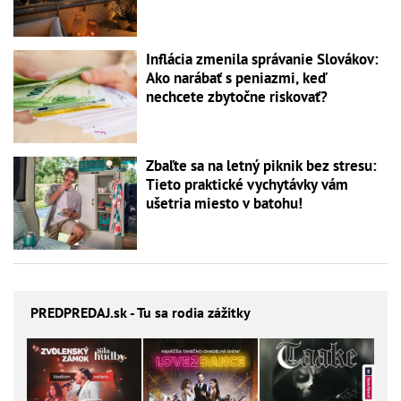
Inflácia zmenila správanie Slovákov:
Ako narábať s peniazmi, keď
nechcete zbytočne riskovať?
Zbaľte sa na letný piknik bez stresu:
Tieto praktické vychytávky vám
ušetria miesto v batohu!
PREDPREDAJ
.sk - Tu sa rodia zážitky