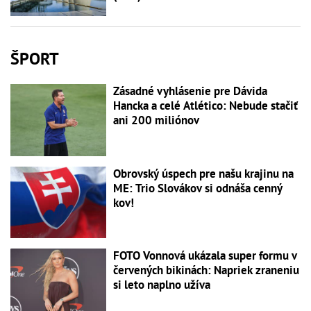
ŠPORT
Zásadné vyhlásenie pre Dávida
Hancka a celé Atlético: Nebude stačiť
ani 200 miliónov
Obrovský úspech pre našu krajinu na
ME: Trio Slovákov si odnáša cenný
kov!
FOTO Vonnová ukázala super formu v
červených bikinách: Napriek zraneniu
si leto naplno užíva