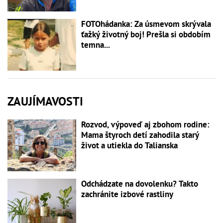
FOTOhádanka: Za úsmevom skrývala
ťažký životný boj! Prešla si obdobím
temna...
ZAUJÍMAVOSTI
Rozvod, výpoveď aj zbohom rodine:
Mama štyroch detí zahodila starý
život a utiekla do Talianska
Odchádzate na dovolenku? Takto
zachránite izbové rastliny