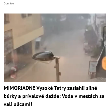
Domáce
MIMORIADNE Vysoké Tatry zasiahli silné
búrky a prívalové dažde: Voda v mestách sa
valí ulicami!