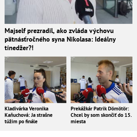
Majself prezradil, ako zvláda výchovu
pätnásťročného syna Nikolasa: Ideálny
tínedžer?!
Kladivárka Veronika
Prekážkár Patrik Dömötör:
Kaňuchová: Ja strašne
Chcel by som skončiť do 15.
túžim po finále
miesta