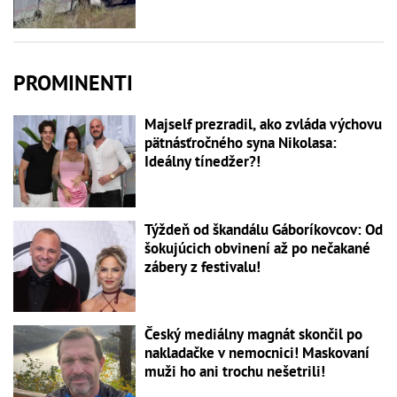
PROMINENTI
Majself prezradil, ako zvláda výchovu
pätnásťročného syna Nikolasa:
Ideálny tínedžer?!
Týždeň od škandálu Gáboríkovcov: Od
šokujúcich obvinení až po nečakané
zábery z festivalu!
Český mediálny magnát skončil po
nakladačke v nemocnici! Maskovaní
muži ho ani trochu nešetrili!