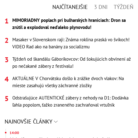
NAJČÍTANEJŠIE
3 DNI
TÝŽDEŇ
MIMORIADNY poplach pri bulharských hraniciach: Dron sa
zrútil a explodoval neďaleko plynovodu!
Masaker v Slovenskom raji: Známa roklina praská vo švíkoch!
VIDEO Rad ako na banány za socializmu
Týždeň od škandálu Gáboríkovcov: Od šokujúcich obvinení až
po nečakané zábery z festivalu!
AKTUÁLNE V Chorvátsku došlo k zrážke dvoch vlakov: Na
mieste zasahujú všetky záchranné zložky
Odstrašujúce AUTENTICKÉ zábery z nehody na D1: Dodávka
ľahla popolom, ťažko zraneného zachraňoval vrtuľník
NAJNOVŠIE ČLÁNKY
14:00