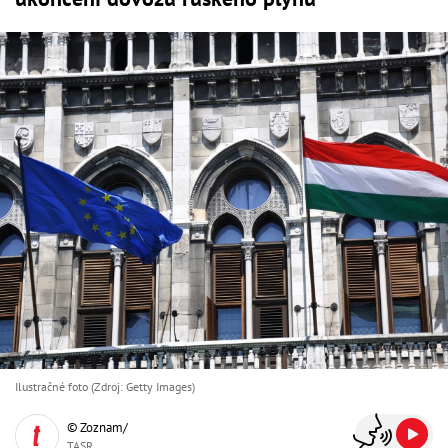
Ilustračné foto (Zdroj: Getty Images)
© Zoznam/
TASR