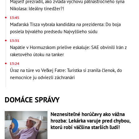
Majself prezradil, ako zvláda výchovu pätnásťročného syna
Nikolasa: Ideálny tínedžer?!
13:45
Maďarská Tisza vybrala kandidáta na prezidenta: Do boja
posiela bývalého predsedu Najvyššieho súdu
13:31
Napätie v Hormuzskom prielive eskaluje: SAE obvinili Irán z
raketového útoku na tanker
13:24
Úraz na túre vo Veľkej Fatre: Turistka si zranila členok, do
nemocnice ju odviezli záchranári
DOMÁCE SPRÁVY
Neznesiteľné horúčavy ako vážna
hrozba: Lekárka varuje pred chybou,
ktorú robí väčšina starších ľudí!