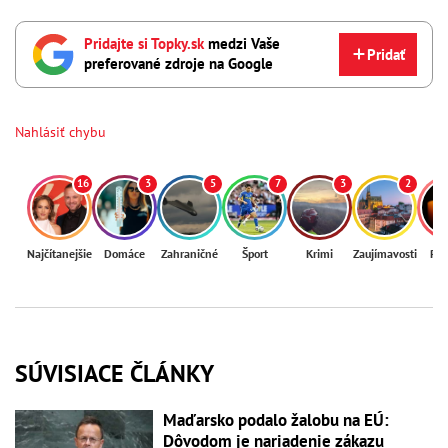
Pridajte si Topky.sk
medzi Vaše
Pridať
preferované zdroje na Google
Nahlásiť chybu
16
3
5
7
3
2
Najčítanejšie
Domáce
Zahraničné
Šport
Krimi
Zaujímavosti
Reg
SÚVISIACE ČLÁNKY
Maďarsko podalo žalobu na EÚ:
Dôvodom je nariadenie zákazu