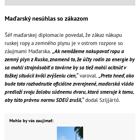
Maďarský nesúhlas so zákazom
Šéf maďarskej diplomacie povedal, že zákaz nákupu
ruskej ropy a zemného plynu je v ostrom rozpore so
záujmami Maďarska.
„Ak nemôžeme nakupovať ropu a
zemný plyn z Ruska, znamená to, že účty rodín za energie by
sa mohli strojnásobiť a továrne by sa tiež mohli ocitnúť v
ťažkej situácii kvôli zvýšeniu cien,“
varoval.
„Preto hneď, ako
bude toto rozhodnutie oficiálne zverejnené, maďarská vláda
predloží svoju žalobu súdnemu dvoru, ktorá smeruje k tomu,
aby túto právnu normu SDEÚ zrušil,“
dodal Szijjártó.
Mohlo by vás zaujímať: