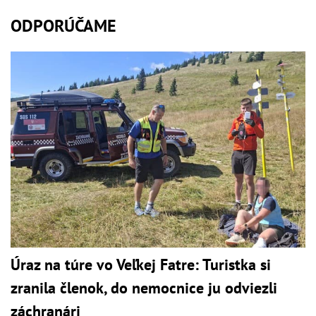
ODPORÚČAME
Úraz na túre vo Veľkej Fatre: Turistka si
zranila členok, do nemocnice ju odviezli
záchranári