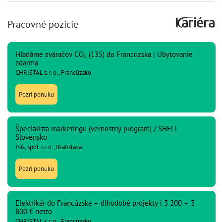
Pracovné pozície
Hľadáme zváračov CO₂ (135) do Francúzska | Ubytovanie
zdarma
CHRISTAL s. r. o., Francúzsko
Pozri ponuku
Špecialista marketingu (vernostný program) / SHELL
Slovensko
ISG, spol. s r.o., Bratislava
Pozri ponuku
Elektrikár do Francúzska – dlhodobé projekty | 3 200 – 3
800 € netto
CHRISTAL s. r. o., Francúzsko