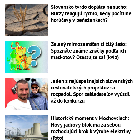
Slovensko tvrdo dopláca na sucho:
Burzy reagujú rýchlo, kedy pocítime
horúčavy v peňaženkách?
Zelený mimozemšťan či žltý šašo:
Spoznáte známe značky podľa ich
maskotov? Otestujte sa! (kvíz)
Jeden z najúspešnejších slovenských
cestovateľských projektov sa
rozpadol. Spor zakladateľov vyústil
až do konkurzu
Historický moment v Mochovciach:
Nový jadrový blok má za sebou
rozhodujúci krok k výrobe elektriny
(foto)