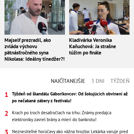
Majself prezradil, ako
Kladivárka Veronika
zvláda výchovu
Kaňuchová: Ja strašne
pätnásťročného syna
túžim po finále
Nikolasa: Ideálny tínedžer?!
NAJČÍTANEJŠIE
3 DNI
TÝŽDEŇ
Týždeň od škandálu Gáboríkovcov: Od šokujúcich obvinení až
po nečakané zábery z festivalu!
Krach po troch desaťročiach na trhu: Známy predajca
elektroniky zavrel brány a mieri do bankrotu!
Neznesiteľné horúčavy ako vážna hrozba: Lekárka varuje pred