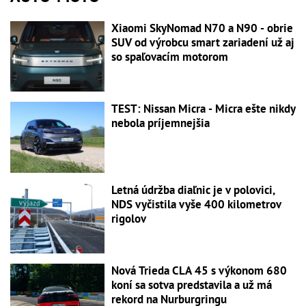
Xiaomi SkyNomad N70 a N90 - obrie
SUV od výrobcu smart zariadení už aj
so spaľovacím motorom
TEST: Nissan Micra - Micra ešte nikdy
nebola príjemnejšia
Letná údržba diaľnic je v polovici,
NDS vyčistila vyše 400 kilometrov
rigolov
Nová Trieda CLA 45 s výkonom 680
koní sa sotva predstavila a už má
rekord na Nurburgringu