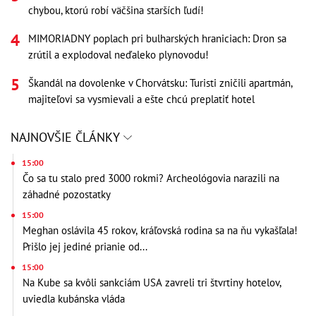
chybou, ktorú robí väčšina starších ľudí!
MIMORIADNY poplach pri bulharských hraniciach: Dron sa
zrútil a explodoval neďaleko plynovodu!
Škandál na dovolenke v Chorvátsku: Turisti zničili apartmán,
majiteľovi sa vysmievali a ešte chcú preplatiť hotel
NAJNOVŠIE ČLÁNKY
15:00
Čo sa tu stalo pred 3000 rokmi? Archeológovia narazili na
záhadné pozostatky
15:00
Meghan oslávila 45 rokov, kráľovská rodina sa na ňu vykašľala!
Prišlo jej jediné prianie od...
15:00
Na Kube sa kvôli sankciám USA zavreli tri štvrtiny hotelov,
uviedla kubánska vláda