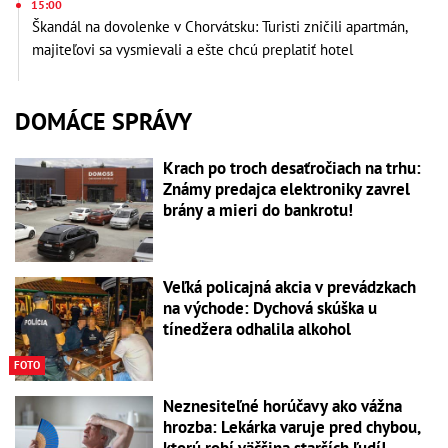
15:00
Škandál na dovolenke v Chorvátsku: Turisti zničili apartmán,
majiteľovi sa vysmievali a ešte chcú preplatiť hotel
DOMÁCE SPRÁVY
Krach po troch desaťročiach na trhu:
Známy predajca elektroniky zavrel
brány a mieri do bankrotu!
Veľká policajná akcia v prevádzkach
na východe: Dychová skúška u
tínedžera odhalila alkohol
FOTO
Neznesiteľné horúčavy ako vážna
hrozba: Lekárka varuje pred chybou,
ktorú robí väčšina starších ľudí!