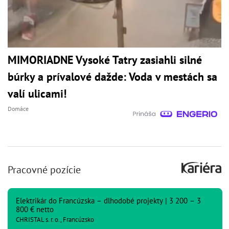
MIMORIADNE Vysoké Tatry zasiahli silné
búrky a prívalové dažde: Voda v mestách sa
valí ulicami!
Domáce
Pracovné pozície
Elektrikár do Francúzska – dlhodobé projekty | 3 200 – 3
800 € netto
CHRISTAL s. r. o., Francúzsko