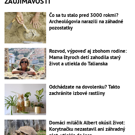
ZAUJÍMAVOSTI
Čo sa tu stalo pred 3000 rokmi?
Archeológovia narazili na záhadné
pozostatky
Rozvod, výpoveď aj zbohom rodine:
Mama štyroch detí zahodila starý
život a utiekla do Talianska
Odchádzate na dovolenku? Takto
zachránite izbové rastliny
Domáci miláčik Albert okúsil život:
Korytnačku nezastavil ani záhradný