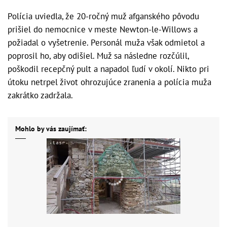
Polícia uviedla, že 20-ročný muž afganského pôvodu
prišiel do nemocnice v meste Newton-le-Willows a
požiadal o vyšetrenie. Personál muža však odmietol a
poprosil ho, aby odišiel. Muž sa následne rozčúlil,
poškodil recepčný pult a napadol ľudí v okolí. Nikto pri
útoku netrpel život ohrozujúce zranenia a polícia muža
zakrátko zadržala.
Mohlo by vás zaujímať: