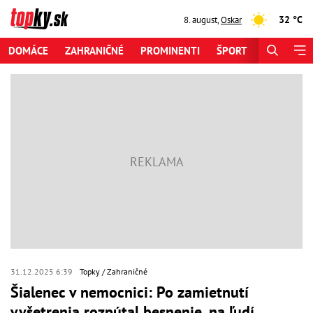
32 °C
8. august
,
Oskar
DOMÁCE
ZAHRANIČNÉ
PROMINENTI
ŠPORT
ZAUJÍMAV
31.12.2025 6:39
Topky
Zahraničné
Šialenec v nemocnici: Po zamietnutí
vyšetrenia rozpútal besnenie, na ľudí