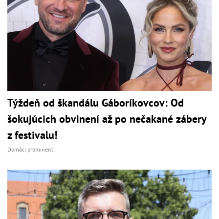
Týždeň od škandálu Gáboríkovcov: Od
šokujúcich obvinení až po nečakané zábery
z festivalu!
Domáci prominenti