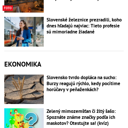
FOTO
Slovenské železnice prezradili, koho
dnes hľadajú najviac: Tieto profesie
sú mimoriadne žiadané
EKONOMIKA
Slovensko tvrdo dopláca na sucho:
Burzy reagujú rýchlo, kedy pocítime
horúčavy v peňaženkách?
Zelený mimozemšťan či žltý šašo:
Spoznáte známe značky podľa ich
maskotov? Otestujte sa! (kvíz)