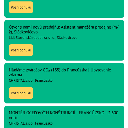
Pozri ponuku
Otvor s nami novú predajňu: Asistent manažéra predajne (m/
ž), Sládkovičovo
Lidl Slovenská republika, s.r.o., Sládkovičovo
Pozri ponuku
Hľadáme zváračov CO₂ (135) do Francúzska | Ubytovanie
zdarma
CHRISTAL s. r. o., Francúzsko
Pozri ponuku
MONTÉR OCEĽOVÝCH KONŠTRUKCIÍ - FRANCÚZSKO - 3 600
netto
CHRISTAL s. r. o., Francúzsko