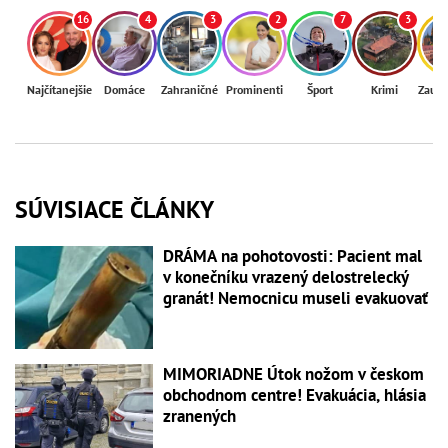
16
4
3
2
7
3
Najčítanejšie
Domáce
Zahraničné
Prominenti
Šport
Krimi
Zaují
SÚVISIACE ČLÁNKY
DRÁMA na pohotovosti: Pacient mal
v konečníku vrazený delostrelecký
granát! Nemocnicu museli evakuovať
MIMORIADNE Útok nožom v českom
obchodnom centre! Evakuácia, hlásia
zranených