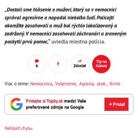
„Dostali sme hlásenie o mužovi, ktorý sa v nemocnici
správal agresívne a napadol niekoľko ľudí. Policajti
okamžite zasahovali a muž bol rýchlo lokalizovaný a
zadržaný. V nemocnici zasahovali záchranári a zraneným
poskytli prvú pomoc,“
uviedla miestna polícia.
Tip na
6
Zdieľať
článok
Viac o téme:
Nemocnica
,
Vyšetrenie
,
Agresia
,
útok
,
Krimi
Pridajte si Topky.sk
medzi Vaše
Pridať
preferované zdroje na Google
Nahlásiť chybu