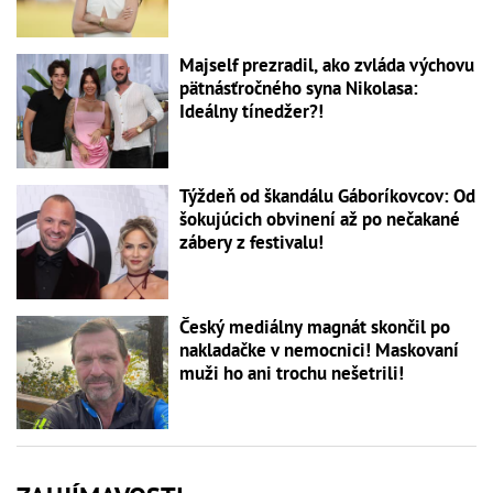
Majself prezradil, ako zvláda výchovu
pätnásťročného syna Nikolasa:
Ideálny tínedžer?!
Týždeň od škandálu Gáboríkovcov: Od
šokujúcich obvinení až po nečakané
zábery z festivalu!
Český mediálny magnát skončil po
nakladačke v nemocnici! Maskovaní
muži ho ani trochu nešetrili!