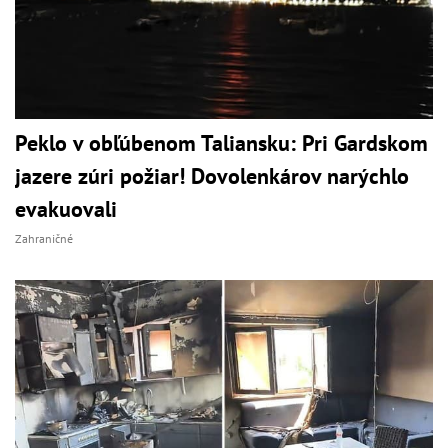
Peklo v obľúbenom Taliansku: Pri Gardskom
jazere zúri požiar! Dovolenkárov narýchlo
evakuovali
Zahraničné