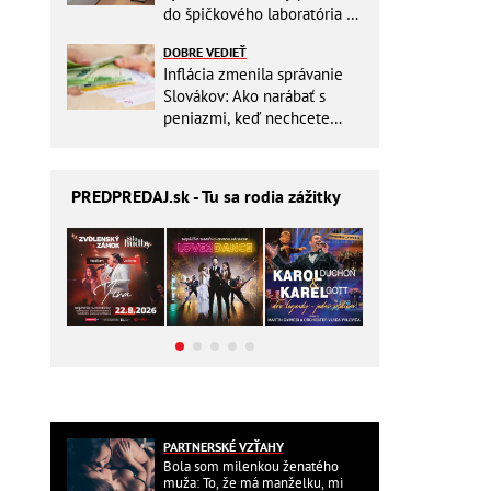
do špičkového laboratória na
Slovensku
DOBRE VEDIEŤ
Inflácia zmenila správanie
Slovákov: Ako narábať s
peniazmi, keď nechcete
zbytočne riskovať?
PREDPREDAJ
.sk - Tu sa rodia zážitky
PARTNERSKÉ VZŤAHY
Bola som milenkou ženatého
muža: To, že má manželku, mi