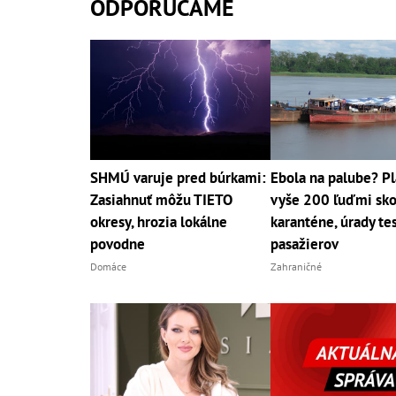
ODPORÚČAME
SHMÚ varuje pred búrkami:
Ebola na palube? Pl
Zasiahnuť môžu TIETO
vyše 200 ľuďmi sko
okresy, hrozia lokálne
karanténe, úrady te
povodne
pasažierov
Domáce
Zahraničné