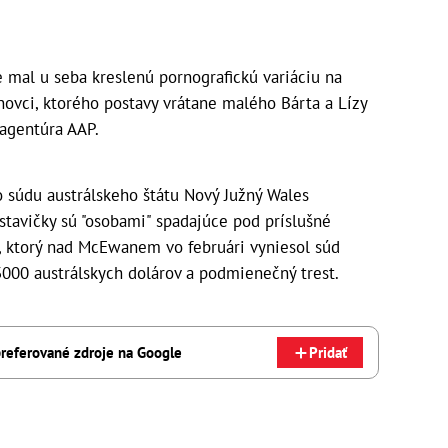
e mal u seba kreslenú pornografickú variáciu na
ovci, ktorého postavy vrátane malého Bárta a Lízy
 agentúra AAP.
 súdu austrálskeho štátu Nový Južný Wales
ostavičky sú "osobami" spadajúce pod príslušné
k, ktorý nad McEwanem vo februári vyniesol súd
 3000 austrálskych dolárov a podmienečný trest.
referované zdroje na Google
Pridať