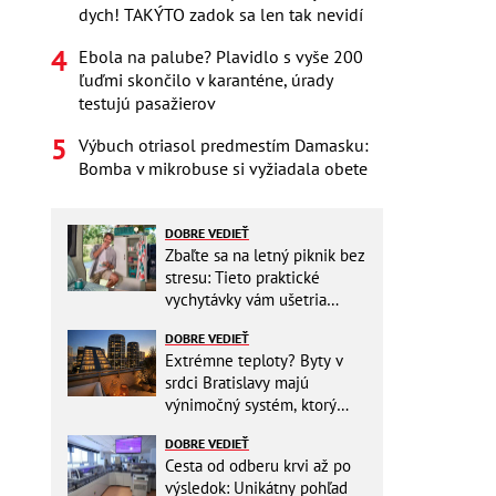
dych! TAKÝTO zadok sa len tak nevidí
Ebola na palube? Plavidlo s vyše 200
ľuďmi skončilo v karanténe, úrady
testujú pasažierov
Výbuch otriasol predmestím Damasku:
Bomba v mikrobuse si vyžiadala obete
DOBRE VEDIEŤ
Zbaľte sa na letný piknik bez
stresu: Tieto praktické
vychytávky vám ušetria
miesto v batohu!
DOBRE VEDIEŤ
Extrémne teploty? Byty v
srdci Bratislavy majú
výnimočný systém, ktorý
ešte aj šetrí náklady
DOBRE VEDIEŤ
Cesta od odberu krvi až po
výsledok: Unikátny pohľad