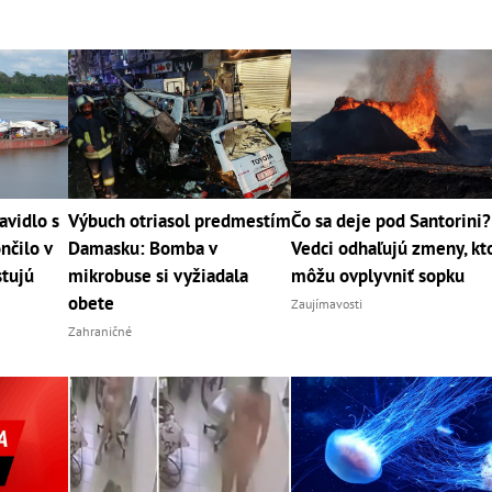
avidlo s
Výbuch otriasol predmestím
Čo sa deje pod Santorini?
nčilo v
Damasku: Bomba v
Vedci odhaľujú zmeny, kt
stujú
mikrobuse si vyžiadala
môžu ovplyvniť sopku
obete
Zaujímavosti
Zahraničné