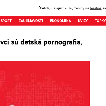
Štvrtok
,
6. august
2026
,
meniny má
Jozefína
, z
ŠPORT
ZAUJÍMAVOSTI
EKONOMIKA
KVÍZY
TOPKY
ci sú detská pornografia,