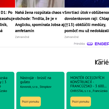
 D1: Po
Nahá žena rozpútala chaos v
Smrtiaci útok v obľúben
zasahuje
obchode: Tvrdila, že je v
dovolenkovom raji: Chla
ľník,
Anglicku, spomínala Jobsa aj
(†13) obkľúčili medúzy,
ná
amfetamín
pomôcť mu už nedokázal
Zahraničné
Zahraničné
úzska
Nástrojár - brúsič na
MONTÉR OCEĽOVÝCH
y | 3
guľato
KONŠTRUKCIÍ -
o
FRANCÚZSKO - 3 600
Kovorob, s.r.o., Stropkov
netto
cúzsko
CHRISTAL s. r. o., Francúzsko
Pozri ponuku
Pozri ponuku