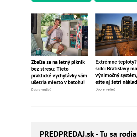
Extrémne teploty?
Zbaľte sa na letný piknik
srdci Bratislavy ma
bez stresu: Tieto
výnimočný systém,
praktické vychytávky vám
ešte aj šetrí nákla
ušetria miesto v batohu!
Dobre vedieť
Dobre vedieť
PREDPREDAJ
.sk - Tu sa rodi