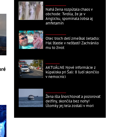
ZAHRANIČNÉ
Nahá žena rozpútala chaos v
obchode: Tvrdila, že je v
Anglicku, spomínala Jobsa aj
amfetamín
ZAHRANIČNÉ
Otec troch detí zmeškal lietadlo:
Mal šťastie v nešťastí! Zachránilo
mu to život
DOMÁCE
AKTUÁLNE Nové informácie z
oré
kúpaliska pri Šali: 8 ľudí skončilo
v nemocnici
ZAHRANIČNÉ
Žena išla šnorchlovať a pozorovať
delfíny, skončila bez nohy!
Úlomky jej tela zostali v mori