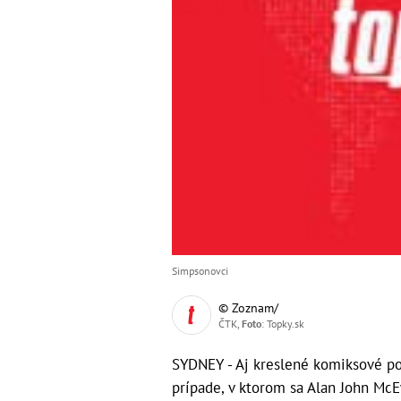
Simpsonovci
© Zoznam/
ČTK,
Foto
: Topky.sk
SYDNEY - Aj kreslené komiksové pos
prípade, v ktorom sa Alan John McE