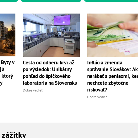
 Byty v
Cesta od odberu krvi až
Inflácia zmenila
jú
po výsledok: Unikátny
správanie Slovákov: A
 ktorý
pohľad do špičkového
narábať s peniazmi, ke
dy
laboratória na Slovensku
nechcete zbytočne
riskovať?
Dobre vedieť
Dobre vedieť
a zážitky