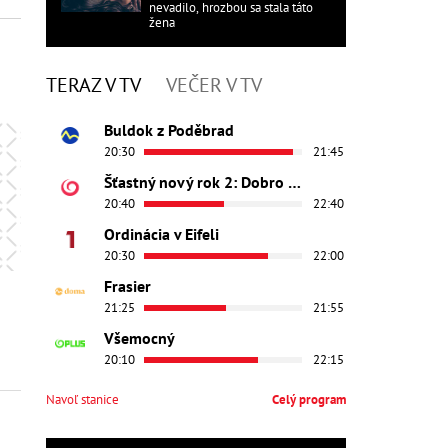
nevadilo, hrozbou sa stala táto
žena
TERAZ V TV
VEČER V TV
Buldok z Poděbrad
20:30
21:45
Šťastný nový rok 2: Dobro došli
20:40
22:40
Ordinácia v Eifeli
20:30
22:00
Frasier
21:25
21:55
Všemocný
20:10
22:15
Navoľ stanice
Celý program