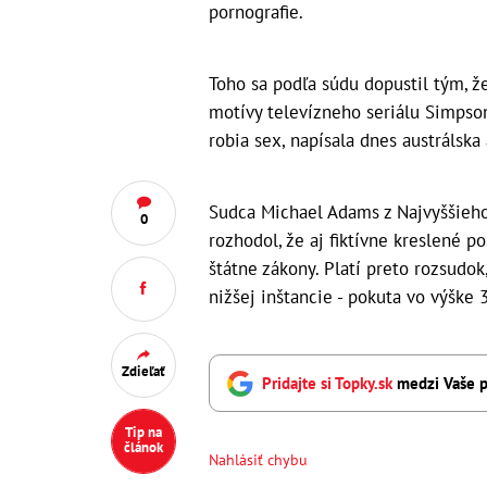
pornografie.
Toho sa podľa súdu dopustil tým, ž
motívy televízneho seriálu Simpson
robia sex, napísala dnes austrálska
Sudca Michael Adams z Najvyššieho
0
rozhodol, že aj fiktívne kreslené p
štátne zákony. Platí preto rozsudo
nižšej inštancie - pokuta vo výške
Zdieľať
Pridajte si Topky.sk
medzi Vaše p
Tip na
článok
Nahlásiť chybu