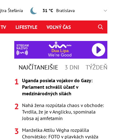
ajtra Štefánia
31 °C
 TV
LIFESTYLE
VOĽNÝ ČAS
STREAM
NAŽIVO
Dua Lipa
We're Good
NAJČÍTANEJŠIE
3 DNI
TÝŽDEŇ
Uganda posiela vojakov do Gazy:
Parlament schválil účasť v
medzinárodných silách
Nahá žena rozpútala chaos v obchode:
Tvrdila, že je v Anglicku, spomínala
Jobsa aj amfetamín
Manželka Attilu Végha rozpálila
Chorvátsko: FOTO v plavkách vyráža