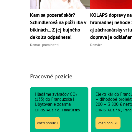
Kam sa pozerať skôr?
KOLAPS dopravy na
Schindlerová na pláži iba v
hromadnej nehode 
bikinách... Z jej bujného
aj záchranársky vrtu
dekoltu odpadnete!
doprava je odklaňa
Domáci prominenti
Domáce
Pracovné pozície
Hľadáme zváračov CO₂
Elektrikár do Franc
(135) do Francúzska |
– dlhodobé projekt
Ubytovanie zdarma
200 – 3 800 € nett
CHRISTAL s. r. o., Francúzsko
CHRISTAL s. r. o., Fran
Pozri ponuku
Pozri ponuku