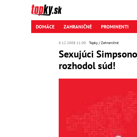
DOMÁCE
ZAHRANIČNÉ
PROMINENTI
8.12.2008 11:00
Topky
Zahraničné
Sexujúci Simpsonov
rozhodol súd!