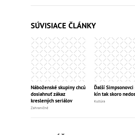
SÚVISIACE ČLÁNKY
Náboženské skupiny chcú
Ďalší Simpsonovci 
dosiahnuť zákaz
kín tak skoro nedo
kreslených seriálov
Kultúra
Zahraničné