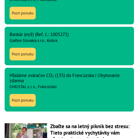
Pozri ponuku
Bankár (m/ž) (Ref. č.: 1005271)
Grafton Slovakia s.r.o., Košice
Pozri ponuku
Hľadáme zváračov CO₂ (135) do Francúzska | Ubytovanie
zdarma
CHRISTAL s. r. o., Francúzsko
Pozri ponuku
Zbaľte sa na letný piknik bez stresu:
Tieto praktické vychytávky vám