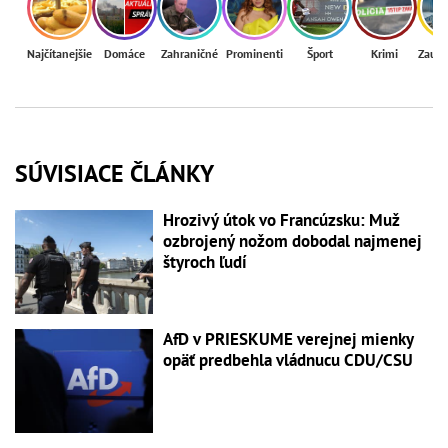
Najčítanejšie
Domáce
Zahraničné
Prominenti
Šport
Krimi
Zaují
SÚVISIACE ČLÁNKY
Hrozivý útok vo Francúzsku: Muž
ozbrojený nožom dobodal najmenej
štyroch ľudí
AfD v PRIESKUME verejnej mienky
opäť predbehla vládnucu CDU/CSU