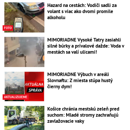
Hazard na cestách: Vodiči sadli za
volant s viac ako dvomi promile
alkoholu
FOTO
MIMORIADNE Vysoké Tatry zasiahli
silné búrky a prívalové dažde: Voda v
mestách sa valí ulicami!
MIMORIADNE Výbuch v areáli
Slovnaftu: Z miesta stúpa hustý
čierny dym!
AKTUALIZUJEME
Košice chránia mestskú zeleň pred
suchom: Mladé stromy zachraňujú
zavlažovacie vaky