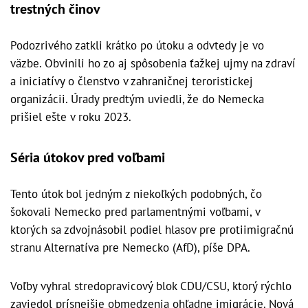
trestných činov
Podozrivého zatkli krátko po útoku a odvtedy je vo
väzbe. Obvinili ho zo aj spôsobenia ťažkej ujmy na zdraví
a iniciatívy o členstvo v zahraničnej teroristickej
organizácii. Úrady predtým uviedli, že do Nemecka
prišiel ešte v roku 2023.
Séria útokov pred voľbami
Tento útok bol jedným z niekoľkých podobných, čo
šokovali Nemecko pred parlamentnými voľbami, v
ktorých sa zdvojnásobil podiel hlasov pre protiimigračnú
stranu Alternatíva pre Nemecko (AfD), píše DPA.
Voľby vyhral stredopravicový blok CDU/CSU, ktorý rýchlo
zaviedol prísnejšie obmedzenia ohľadne imigrácie. Nová