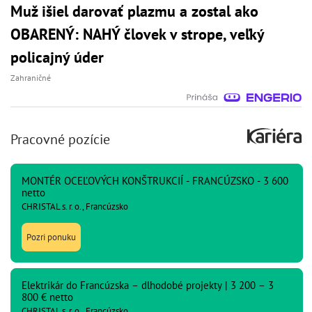
Muž išiel darovať plazmu a zostal ako
OBARENÝ: NAHÝ človek v strope, veľký
policajný úder
Zahraničné
Pracovné pozície
MONTÉR OCEĽOVÝCH KONŠTRUKCIÍ - FRANCÚZSKO - 3 600
netto
CHRISTAL s. r. o., Francúzsko
Pozri ponuku
Elektrikár do Francúzska – dlhodobé projekty | 3 200 – 3
800 € netto
CHRISTAL s. r. o., Francúzsko