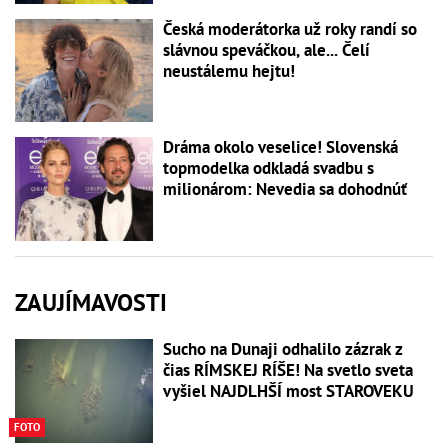
Česká moderátorka už roky randí so
slávnou speváčkou, ale... Čelí
neustálemu hejtu!
Dráma okolo veselice! Slovenská
topmodelka odkladá svadbu s
milionárom: Nevedia sa dohodnúť
ZAUJÍMAVOSTI
Sucho na Dunaji odhalilo zázrak z
čias RÍMSKEJ RÍŠE! Na svetlo sveta
vyšiel NAJDLHŠÍ most STAROVEKU
FOTO