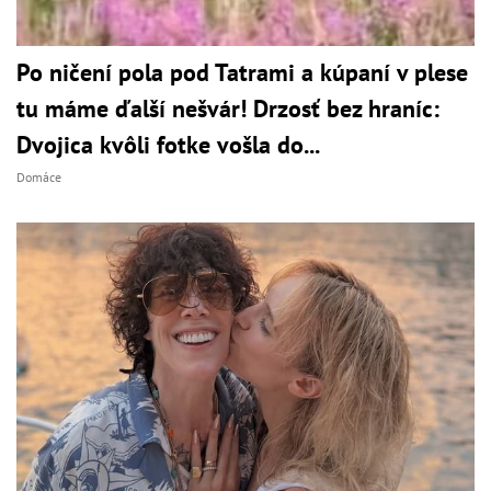
Po ničení pola pod Tatrami a kúpaní v plese
tu máme ďalší nešvár! Drzosť bez hraníc:
Dvojica kvôli fotke vošla do...
Domáce