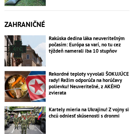
ZAHRANIČNÉ
Rakúska dedina láka neuveriteľným
počasím: Európa sa varí, no tu cez
týždeň namerali iba 10 stupňov
Rekordné teploty vyvolali ŠOKUJÚCE
rady! Režim odporúča na horúčavy
polievku! Neuveriteľné, z AKÉHO
zvierata
Kartely mieria na Ukrajinu! Z vojny si
chcú odniesť skúsenosti s dronmi