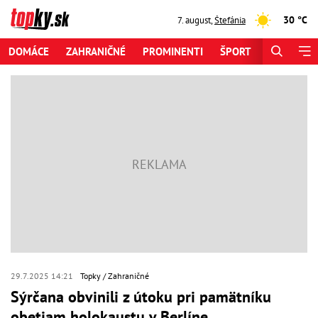
30 °C
7. august
,
Štefánia
DOMÁCE
ZAHRANIČNÉ
PROMINENTI
ŠPORT
ZAUJÍMAV
29.7.2025 14:21
Topky
Zahraničné
Sýrčana obvinili z útoku pri pamätníku
obetiam holokaustu v Berlíne