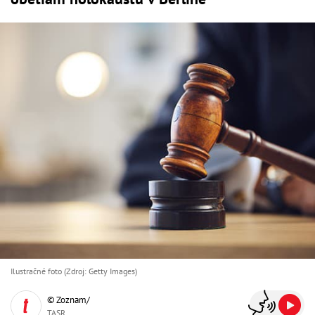
Ilustračné foto (Zdroj: Getty Images)
© Zoznam/
TASR