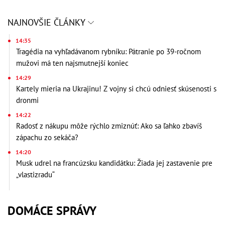
NAJNOVŠIE ČLÁNKY
14:35
Tragédia na vyhľadávanom rybníku: Pátranie po 39-ročnom
mužovi má ten najsmutnejší koniec
14:29
Kartely mieria na Ukrajinu! Z vojny si chcú odniesť skúsenosti s
dronmi
14:22
Radosť z nákupu môže rýchlo zmiznúť: Ako sa ľahko zbavíš
zápachu zo sekáča?
14:20
Musk udrel na francúzsku kandidátku: Žiada jej zastavenie pre
„vlastizradu“
DOMÁCE SPRÁVY