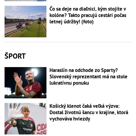
Čo sa deje na diaľnici, kým stojíte v
kolóne? Takto pracujú cestári počas
letnej údržby! (foto)
ŠPORT
Haraslín na odchode zo Sparty?
Slovenský reprezentant má na stole
lukratívnu ponuku
Košický klenot čaká veľká výzva:
Dostal životnú šancu v krajine, ktorá
vychováva hviezdy