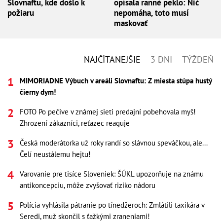
Slovnaftu, kde došlo k
opísala ranné peklo: Nič
požiaru
nepomáha, toto musí
maskovať
NAJČÍTANEJŠIE
3 DNI
TÝŽDEŇ
MIMORIADNE Výbuch v areáli Slovnaftu: Z miesta stúpa hustý
čierny dym!
FOTO Po pečive v známej sieti predajní pobehovala myš!
Zhrození zákazníci, reťazec reaguje
Česká moderátorka už roky randí so slávnou speváčkou, ale...
Čelí neustálemu hejtu!
Varovanie pre tisíce Sloveniek: ŠÚKL upozorňuje na známu
antikoncepciu, môže zvyšovať riziko nádoru
Polícia vyhlásila pátranie po tínedžeroch: Zmlátili taxikára v
Seredi, muž skončil s ťažkými zraneniami!