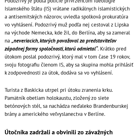
Podozrivý je podľa polície prívržencom ideológie
Islamského štátu (IS) vrátane radikálnych islamistických
a antisemitských názorov, uviedla spolková prokuratúra
vo vyhlásení. Podozrivý muž podľa nej cestoval z Lipska
na východe Nemecka, kde žil, do Berlína, aby sa zameral
na
„neveriacich, ktorých považoval za predstaviteľov
západnej formy spoločnosti, ktorú odmietal“
. Krátko pred
útokom poslal podozrivý, ktorý mal v tom čase 19 rokov,
svoju fotografiu členom IS, aby sa skupina mohla prihlásiť
k zodpovednosti za útok, dodáva sa vo vyhlásení.
Turista z Baskicka utrpel pri útoku zranenia krku.
Pamätník obetiam holokaustu, zložený zo siete
betónových stél, sa nachádza neďaleko Brandenburskej
brány a amerického veľvyslanectva v Berlíne.
Útočníka zadržali a obvinili zo závažných