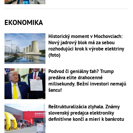
EKONOMIKA
Historický moment v Mochovciach:
Nový jadrový blok má za sebou
rozhodujúci krok k výrobe elektriny
(foto)
Podvod či geniálny ťah? Trump
predáva elite drahocenné
milisekundy. Bežní investori nemajú
šancu!
Reštrukturalizácia zlyhala. Známy
slovenský predajca elektroniky
definitívne končí a mieri k bankrotu