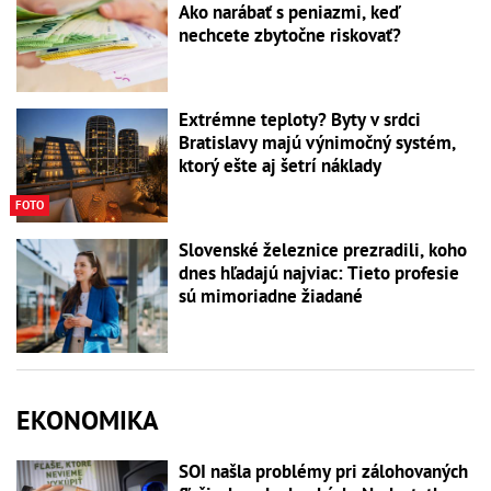
Ako narábať s peniazmi, keď
nechcete zbytočne riskovať?
Extrémne teploty? Byty v srdci
Bratislavy majú výnimočný systém,
ktorý ešte aj šetrí náklady
FOTO
Slovenské železnice prezradili, koho
dnes hľadajú najviac: Tieto profesie
sú mimoriadne žiadané
EKONOMIKA
SOI našla problémy pri zálohovaných