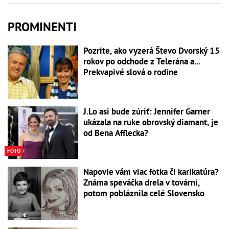
PROMINENTI
Pozrite, ako vyzerá Števo Dvorský 15
rokov po odchode z Telerána a...
Prekvapivé slová o rodine
J.Lo asi bude zúriť: Jennifer Garner
ukázala na ruke obrovský diamant, je
od Bena Afflecka?
FOTO
Napovie vám viac fotka či karikatúra?
Známa speváčka drela v továrni,
potom pobláznila celé Slovensko