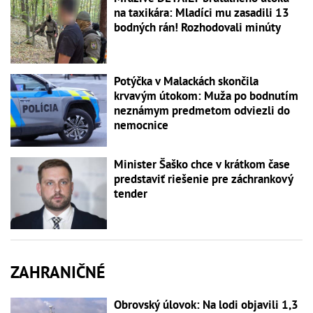
na taxikára: Mladíci mu zasadili 13
bodných rán! Rozhodovali minúty
Potýčka v Malackách skončila
krvavým útokom: Muža po bodnutím
neznámym predmetom odviezli do
nemocnice
Minister Šaško chce v krátkom čase
predstaviť riešenie pre záchrankový
tender
ZAHRANIČNÉ
Obrovský úlovok: Na lodi objavili 1,3