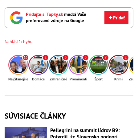
Pridajte si Topky.sk
medzi Vaše
Pridať
preferované zdroje na Google
Nahlásiť chybu
16
2
3
3
7
2
Najčítanejšie
Domáce
Zahraničné
Prominenti
Šport
Krimi
Zaují
SÚVISIACE ČLÁNKY
Pellegrini na summit lídrov B9:
Potvrdil, že Slovensko podporí