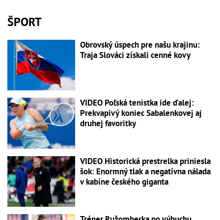
ŠPORT
Obrovský úspech pre našu krajinu:
Traja Slováci získali cenné kovy
VIDEO Poľská tenistka ide ďalej:
Prekvapivý koniec Sabalenkovej aj
druhej favoritky
VIDEO Historická prestrelka priniesla
šok: Enormný tlak a negatívna nálada
v kabíne českého giganta
Tréner Ružomberka po výbuchu