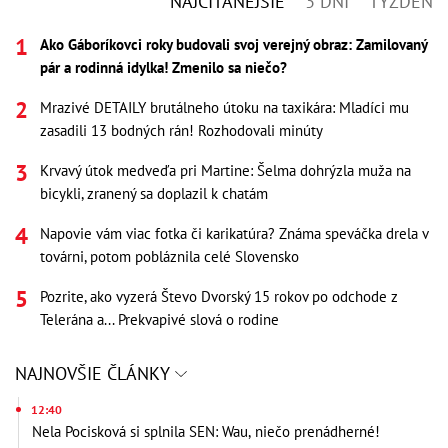
NAJČÍTANEJŠIE
3 DNI
TÝŽDEŇ
Ako Gáboríkovci roky budovali svoj verejný obraz: Zamilovaný
pár a rodinná idylka! Zmenilo sa niečo?
Mrazivé DETAILY brutálneho útoku na taxikára: Mladíci mu
zasadili 13 bodných rán! Rozhodovali minúty
Krvavý útok medveďa pri Martine: Šelma dohrýzla muža na
bicykli, zranený sa doplazil k chatám
Napovie vám viac fotka či karikatúra? Známa speváčka drela v
továrni, potom pobláznila celé Slovensko
Pozrite, ako vyzerá Števo Dvorský 15 rokov po odchode z
Telerána a... Prekvapivé slová o rodine
NAJNOVŠIE ČLÁNKY
12:40
Nela Pocisková si splnila SEN: Wau, niečo prenádherné!