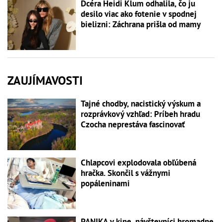
Dcéra Heidi Klum odhalila, čo ju
desilo viac ako fotenie v spodnej
bielizni: Záchrana prišla od mamy
ZAUJÍMAVOSTI
Tajné chodby, nacistický výskum a
rozprávkový vzhľad: Príbeh hradu
Czocha neprestáva fascinovať
Chlapcovi explodovala obľúbená
hračka. Skončil s vážnymi
popáleninami
PANIKA v kine, návštevníci hromadne