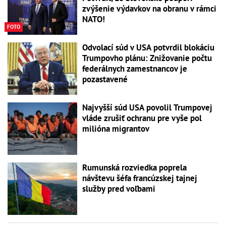
zvýšenie výdavkov na obranu v rámci
NATO!
FOTO
Odvolací súd v USA potvrdil blokáciu
Trumpovho plánu: Znižovanie počtu
federálnych zamestnancov je
pozastavené
Najvyšší súd USA povolil Trumpovej
vláde zrušiť ochranu pre vyše pol
milióna migrantov
Rumunská rozviedka poprela
návštevu šéfa francúzskej tajnej
služby pred voľbami