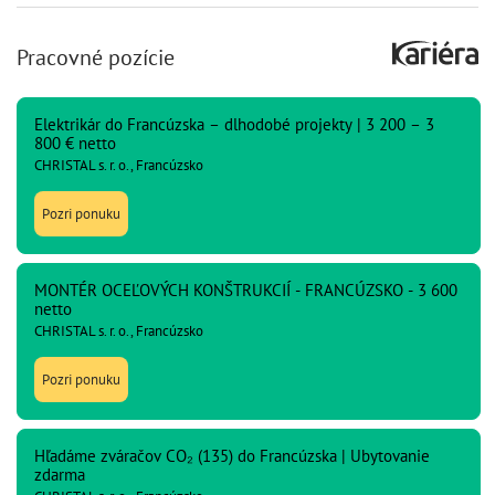
Pracovné pozície
Elektrikár do Francúzska – dlhodobé projekty | 3 200 – 3
800 € netto
CHRISTAL s. r. o., Francúzsko
Pozri ponuku
MONTÉR OCEĽOVÝCH KONŠTRUKCIÍ - FRANCÚZSKO - 3 600
netto
CHRISTAL s. r. o., Francúzsko
Pozri ponuku
Hľadáme zváračov CO₂ (135) do Francúzska | Ubytovanie
zdarma