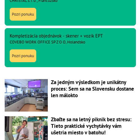
CHRISTAL s. r. o., Francúzsko
Pozri ponuku
Kompletizácia objednávok - skener + vozík EPT
COVEBO WORK OFFICE SP Z O O, Holandsko
Pozri ponuku
Za jedným výsledkom je unikátny
proces: Sem sa na Slovensku dostane
len málokto
Zbaľte sa na letný piknik bez stresu:
Tieto praktické vychytávky vám
ušetria miesto v batohu!