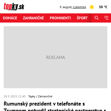
30 °C
9. august
,
Ľubomíra
DOMÁCE
ZAHRANIČNÉ
PROMINENTI
ŠPORT
ZAUJÍMAV
28.5.2025 12:45
Topky
Zahraničné
Rumunský prezident v telefonáte s
Trumpom potvrdil strategické partnerstvo s