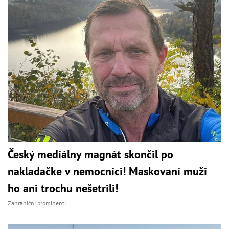
Český mediálny magnát skončil po
nakladačke v nemocnici! Maskovaní muži
ho ani trochu nešetrili!
Zahraniční prominenti