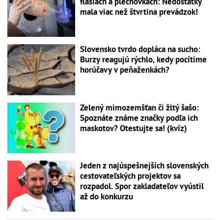
fľašiach a plechovkách: Nedostatky
mala viac než štvrtina prevádzok!
Slovensko tvrdo dopláca na sucho:
Burzy reagujú rýchlo, kedy pocítime
horúčavy v peňaženkách?
Zelený mimozemšťan či žltý šašo:
Spoznáte známe značky podľa ich
maskotov? Otestujte sa! (kvíz)
Jeden z najúspešnejších slovenských
cestovateľských projektov sa
rozpadol. Spor zakladateľov vyústil
až do konkurzu