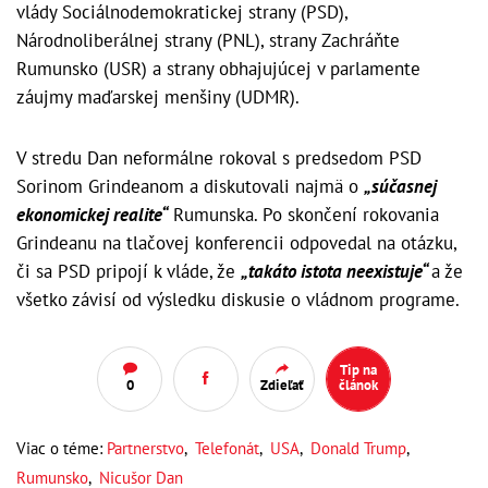
vlády Sociálnodemokratickej strany (PSD),
Národnoliberálnej strany (PNL), strany Zachráňte
Rumunsko (USR) a strany obhajujúcej v parlamente
záujmy maďarskej menšiny (UDMR).
V stredu Dan neformálne rokoval s predsedom PSD
Sorinom Grindeanom a diskutovali najmä o
„súčasnej
ekonomickej realite“
Rumunska. Po skončení rokovania
Grindeanu na tlačovej konferencii odpovedal na otázku,
či sa PSD pripojí k vláde, že
„takáto istota neexistuje“
a že
všetko závisí od výsledku diskusie o vládnom programe.
Tip na
0
Zdieľať
článok
Viac o téme:
Partnerstvo
,
Telefonát
,
USA
,
Donald Trump
,
Rumunsko
,
Nicušor Dan