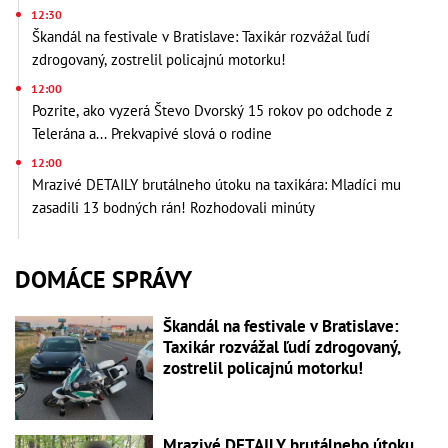
12:30
Škandál na festivale v Bratislave: Taxikár rozvážal ľudí
zdrogovaný, zostrelil policajnú motorku!
12:00
Pozrite, ako vyzerá Števo Dvorský 15 rokov po odchode z
Telerána a... Prekvapivé slová o rodine
12:00
Mrazivé DETAILY brutálneho útoku na taxikára: Mladíci mu
zasadili 13 bodných rán! Rozhodovali minúty
DOMÁCE SPRÁVY
Škandál na festivale v Bratislave:
Taxikár rozvážal ľudí zdrogovaný,
zostrelil policajnú motorku!
Mrazivé DETAILY brutálneho útoku