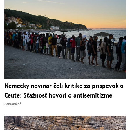
Nemecký novinár čelí kritike za príspevok o
Ceute: Sťažnosť hovorí o antisemitizme
Zahraničné