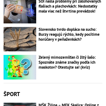
SOI našla problémy pri zálohovaných
fľašiach a plechovkách: Nedostatky
mala viac než štvrtina prevádzok!
Slovensko tvrdo dopláca na sucho:
Burzy reagujú rýchlo, kedy pocítime
horúčavy v peňaženkách?
Zelený mimozemšťan či žltý šašo:
Spoznáte známe značky podľa ich
maskotov? Otestujte sa! (kvíz)
ŠPORT
MŠK Žilina – MFK Skalica: Online z