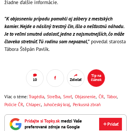
žiadne ďalšie informácie.
"K objasneniu prípadu pomohli aj zábery z mestských
kamier. Nejde o násilný trestný čin, išlo o nešťastnú náhodu.
Je to veľmi smutná udalosť, jedna z najsmutnejších, čo môže
človeka stretnúť. Tú rodinu som nepoznal,"
povedal starosta
Tábora Štěpán Pavlík.
Tip na
10
Zdieľať
článok
Viac o téme:
Tragédia
,
Streľba
,
Smrť
,
Objasnenie
,
ČR
,
Tábor
,
Policie ČR
,
Chlapec
,
Juhočeský kraj
,
Perkusná zbraň
Pridajte si Topky.sk
medzi Vaše
Pridať
preferované zdroje na Google