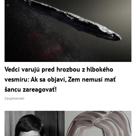
Vedci varujú pred hrozbou z hlbokého
vesmíru: Ak sa objaví, Zem nemusí mať
šancu zareagovať!
Zaujímavosti