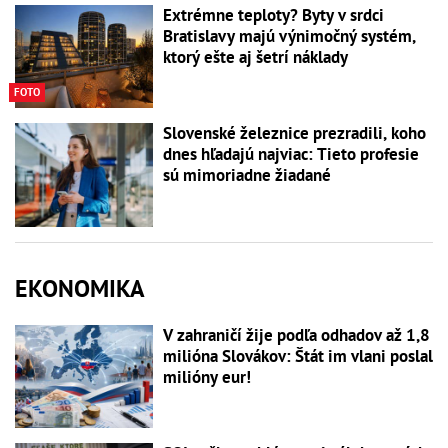
Extrémne teploty? Byty v srdci
Bratislavy majú výnimočný systém,
ktorý ešte aj šetrí náklady
FOTO
Slovenské železnice prezradili, koho
dnes hľadajú najviac: Tieto profesie
sú mimoriadne žiadané
EKONOMIKA
V zahraničí žije podľa odhadov až 1,8
milióna Slovákov: Štát im vlani poslal
milióny eur!