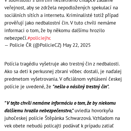
veřejnost, aby se zdržela nepodložených spekulací na
sociálních sítích a internetu. Kriminalisté totiž případ
prověřují jako nedbalostní čin. V tuto chvíli nemáme
informaci o tom, že by někomu dalšímu hrozilo
nebezpečí.
#policiejhc
— Policie ČR (@PolicieCZ)
May 22, 2025
Polícia tragédiu vyšetruje ako trestný čin z nedbalosti.
Ako sa deti k perkusnej zbrani vôbec dostali, je naďalej
predmetom vyšetrovania. V oficiálnom vyhlásení českej
polície je uvedené, že
"nešlo o násilný trestný čin".
"V tejto chvíli nemáme informáciu o tom, že by niekomu
ďalšiemu hrozilo nebezpečenstvo,"
uviedla hovorkyňa
juhočeskej polície Štěpánka Schwarzová. Vzhľadom na
vek obete nebudú policajti podávať k prípadu zatiaľ