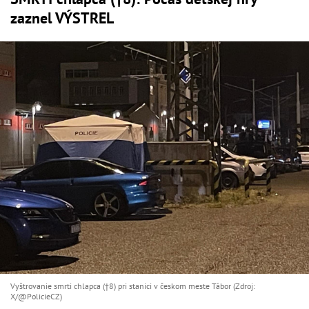
zaznel VÝSTREL
Vyštrovanie smrti chlapca (†8) pri stanici v českom meste Tábor (Zdroj:
X/@PolicieCZ)