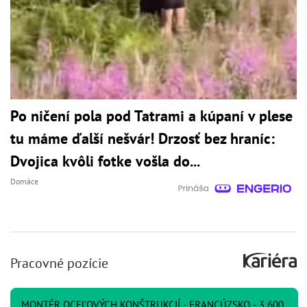
Po ničení pola pod Tatrami a kúpaní v plese
tu máme ďalší nešvár! Drzosť bez hraníc:
Dvojica kvôli fotke vošla do...
Domáce
Pracovné pozície
MONTÉR OCEĽOVÝCH KONŠTRUKCIÍ - FRANCÚZSKO - 3 600