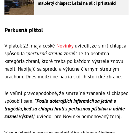
maloletý chlapec: Ležal na ulici pri stanici
Perkusná pištoľ
V piatok 23. mája české
Novinky
uviedli, že smrť chlapca
spôsobila
"perkusná strelná zbraň".
Je to osobitná
kategória zbraní, ktoré treba po každom výstrele znovu
nabiť. Nabíjajú sa spredu a výlučne čiernym strelným
prachom. Dnes medzi ne patria skôr historické zbrane.
Je veľmi pravdepodobné, že smrteľné zranenie si chlapec
spôsobil sám.
"Podľa doterajších informácií sa jedná o
tragédiu, keď sa chlapci hrali s perkusnou pištoľou a náhle
zaznel výstrel,"
uviedol pre Novinky nemenovaný zdroj.
V souvislosti s úmrtím nezletilého chlapce žádáme