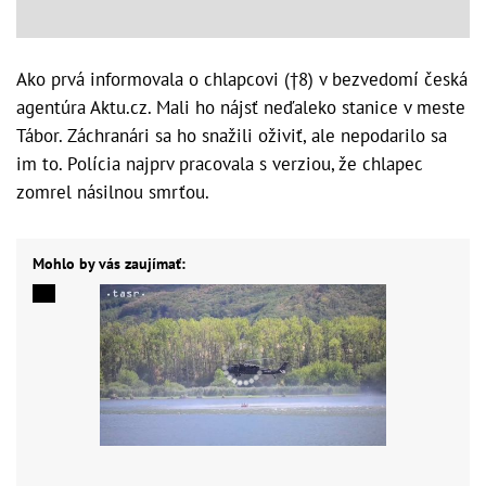
Ako prvá informovala o chlapcovi (†8) v bezvedomí česká
agentúra Aktu.cz. Mali ho nájsť neďaleko stanice v meste
Tábor. Záchranári sa ho snažili oživiť, ale nepodarilo sa
im to. Polícia najprv pracovala s verziou, že chlapec
zomrel násilnou smrťou.
Mohlo by vás zaujímať: