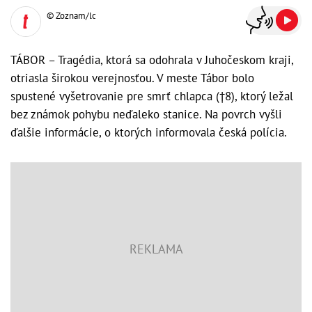
© Zoznam/lc
TÁBOR – Tragédia, ktorá sa odohrala v Juhočeskom kraji,
otriasla širokou verejnosťou. V meste Tábor bolo
spustené vyšetrovanie pre smrť chlapca (†8), ktorý ležal
bez známok pohybu neďaleko stanice. Na povrch vyšli
ďalšie informácie, o ktorých informovala česká polícia.