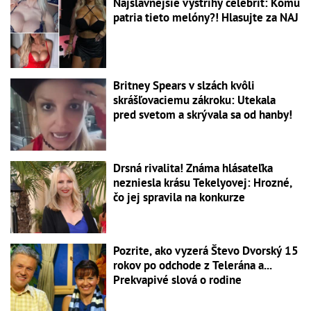
Najslávnejšie výstrihy celebrít: Komu
patria tieto melóny?! Hlasujte za NAJ
Britney Spears v slzách kvôli
skrášľovaciemu zákroku: Utekala
pred svetom a skrývala sa od hanby!
Drsná rivalita! Známa hlásateľka
nezniesla krásu Tekelyovej: Hrozné,
čo jej spravila na konkurze
Pozrite, ako vyzerá Števo Dvorský 15
rokov po odchode z Telerána a...
Prekvapivé slová o rodine