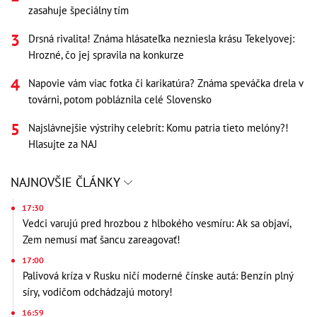
zasahuje špeciálny tím
Drsná rivalita! Známa hlásateľka nezniesla krásu Tekelyovej:
Hrozné, čo jej spravila na konkurze
Napovie vám viac fotka či karikatúra? Známa speváčka drela v
továrni, potom pobláznila celé Slovensko
Najslávnejšie výstrihy celebrít: Komu patria tieto melóny?!
Hlasujte za NAJ
NAJNOVŠIE ČLÁNKY
17:30
Vedci varujú pred hrozbou z hlbokého vesmíru: Ak sa objaví,
Zem nemusí mať šancu zareagovať!
17:00
Palivová kríza v Rusku ničí moderné čínske autá: Benzín plný
síry, vodičom odchádzajú motory!
16:59