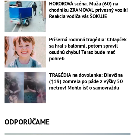
HOROROVÁ scéna: Muža (60) na
chodníku ZRAMOVAL prívesný vozík!
Reakcia vodiča vás ŠOKUJE
Príšerná rodinná tragédia: Chlapček
sa hral s balónmi, potom spravil
osudnú chybu! Teraz bude mať
pohreb
TRAGÉDIA na dovolenke: Dievčina
(†19) zomrela po páde z výšky 50
metrov! Mohlo ísť o samovraždu
ODPORÚČAME