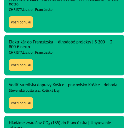
netto
CHRISTAL s. r. o., Francúzsko
Pozri ponuku
Elektrikár do Francúzska – dlhodobé projekty | 3 200 – 3
800 € netto
CHRISTAL s. r. o., Francúzsko
Pozri ponuku
Vodič strediska dopravy Košice - pracovisko Košice - dohoda
Slovenská pošta, a.s., Košický kraj
Pozri ponuku
Hľadáme zváračov CO₂ (135) do Francúzska | Ubytovanie
zdarma