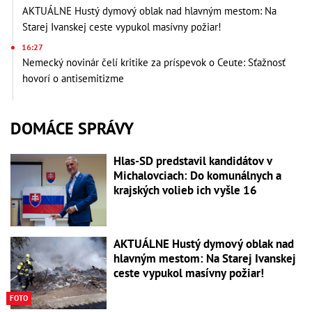
AKTUÁLNE Hustý dymový oblak nad hlavným mestom: Na
Starej Ivanskej ceste vypukol masívny požiar!
16:27
Nemecký novinár čelí kritike za príspevok o Ceute: Sťažnosť
hovorí o antisemitizme
DOMÁCE SPRÁVY
Hlas-SD predstavil kandidátov v
Michalovciach: Do komunálnych a
krajských volieb ich vyšle 16
AKTUÁLNE Hustý dymový oblak nad
hlavným mestom: Na Starej Ivanskej
ceste vypukol masívny požiar!
FOTO