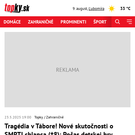
33 °C
9. august
,
Ľubomíra
DOMÁCE
ZAHRANIČNÉ
PROMINENTI
ŠPORT
ZAUJÍMAV
23.5.2025 19:00
Topky
Zahraničné
Tragédia v Tábore! Nové skutočnosti o
SMRTI chlapca (†8): Počas detskej hry