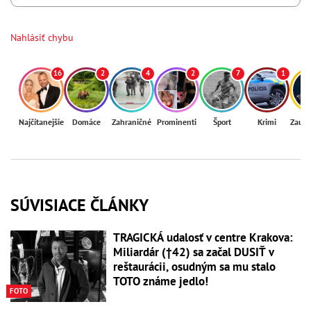
Nahlásiť chybu
16
2
4
2
7
1
Najčítanejšie
Domáce
Zahraničné
Prominenti
Šport
Krimi
Zaují
SÚVISIACE ČLÁNKY
TRAGICKÁ udalosť v centre Krakova:
Miliardár (†42) sa začal DUSIŤ v
reštaurácii, osudným sa mu stalo
TOTO známe jedlo!
FOTO