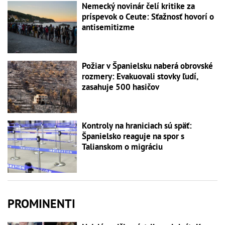
Nemecký novinár čelí kritike za
príspevok o Ceute: Sťažnosť hovorí o
antisemitizme
Požiar v Španielsku naberá obrovské
rozmery: Evakuovali stovky ľudí,
zasahuje 500 hasičov
Kontroly na hraniciach sú späť:
Španielsko reaguje na spor s
Talianskom o migráciu
PROMINENTI