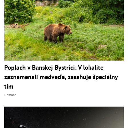
Poplach v Banskej Bystrici: V lokalite
zaznamenali medveďa, zasahuje špeciálny
tím
Domáce