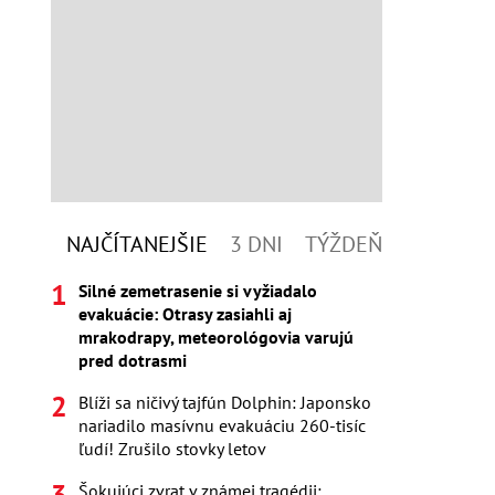
NAJČÍTANEJŠIE
3 DNI
TÝŽDEŇ
Silné zemetrasenie si vyžiadalo
evakuácie: Otrasy zasiahli aj
mrakodrapy, meteorológovia varujú
pred dotrasmi
Blíži sa ničivý tajfún Dolphin: Japonsko
nariadilo masívnu evakuáciu 260-tisíc
ľudí! Zrušilo stovky letov
Šokujúci zvrat v známej tragédii: