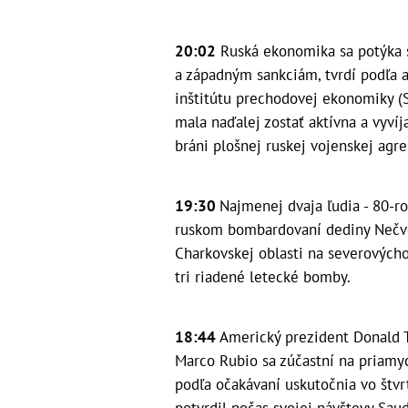
20:02
Ruská ekonomika sa potýka s
a západným sankciám, tvrdí podľa 
inštitútu prechodovej ekonomiky (S
mala naďalej zostať aktívna a vyvíja
bráni plošnej ruskej vojenskej agres
19:30
Najmenej dvaja ľudia - 80-ro
ruskom bombardovaní dediny Nečvol
Charkovskej oblasti na severových
tri riadené letecké bomby.
18:44
Americký prezident Donald T
Marco Rubio sa zúčastní na priamy
podľa očakávaní uskutočnia vo štvr
potvrdil počas svojej návštevy Sau