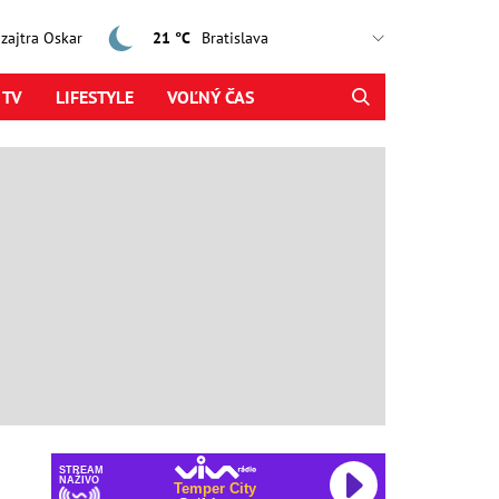
, zajtra Oskar
21 °C
 TV
LIFESTYLE
VOĽNÝ ČAS
STREAM
NAŽIVO
Temper City