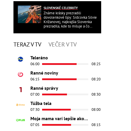
SLOVENSKÉ CELEBRITY
Známe krásky prezradili
dovolenkové tipy: Srdcovka Silvie
Križanovej, najkrajšia Slovenka
prezradila, kde to miluje a čo
ďalšie?
TERAZ V TV
VEČER V TV
Teleráno
06:00
08:25
Ranné noviny
06:15
08:20
Ranné správy
07:00
08:30
Túžba tela
07:30
08:00
Moja mama varí lepšie ako tvoja
07:05
08:15