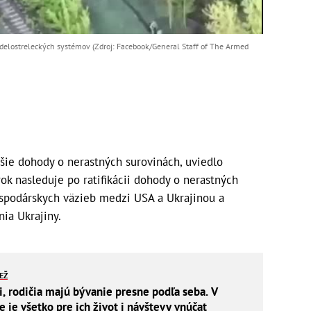
síc delostreleckých systémov (Zdroj: Facebook/General Staff of The Armed
šie dohody o nerastných surovinách, uviedlo
ok nasleduje po ratifikácii dohody o nerastných
ospodárskych väzieb medzi USA a Ukrajinou a
ia Ukrajiny.
IEŽ
i, rodičia majú bývanie presne podľa seba. V
je všetko pre ich život i návštevy vnúčat