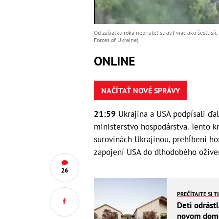
Od začiatku roka nepriateľ stratil viac ako šesťti
Forces of Ukraine)
ONLINE
NAČÍTAŤ NOVÉ SPRÁVY
21:59
Ukrajina a USA podpísali ďal
ministerstvo hospodárstva. Tento kr
surovinách Ukrajinou, prehĺbení h
zapojení USA do dlhodobého oživen
26
PREČÍTAJTE SI T
Deti odrástl
novom dome 