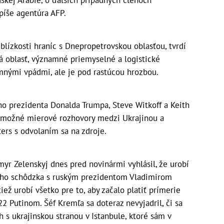
píše agentúra AFP.
blízkosti hraníc s Dnepropetrovskou oblasťou, tvrdí
á oblasť, významné priemyselné a logistické
nými vpádmi, ale je pod rastúcou hrozbou.
ho prezidenta Donalda Trumpa, Steve Witkoff a Keith
a možné mierové rozhovory medzi Ukrajinou a
ers s odvolaním sa na zdroje.
myr Zelenskyj dnes pred novinármi vyhlásil, že urobí
 jeho schôdzka s ruským prezidentom Vladimirom
iež urobí všetko pre to, aby začalo platiť prímerie
2 Putinom. Šéf Kremľa sa doteraz nevyjadril, či sa
 s ukrajinskou stranou v Istanbule, ktoré sám v