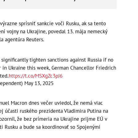
výrazne sprísniť sankcie voči Rusku, ak sa tento
ní vojny na Ukrajine, povedal 13. mája nemecký
la agentúra Reuters.
ignificantly tighten sanctions against Russia if no
r in Ukraine this week, German Chancellor Friedrich
ted.
https://t.co/MSXgZc3pJ6
dependent)
May 13, 2025
uel Macron dnes večer uviedol, že nemá viac
ej účasti ruského prezidenta Vladimira Putina na
ozornil, že bez prímeria na Ukrajine prijme EÚ v
oti Rusku a bude sa koordinovať so Spojenými