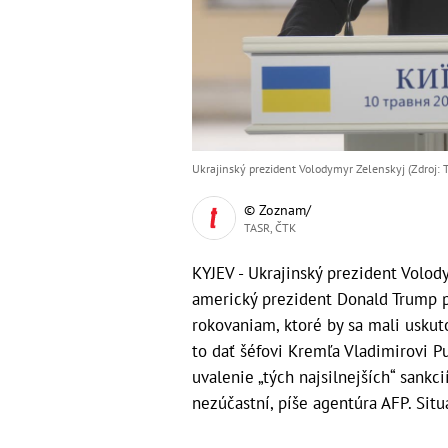
Ukrajinský prezident Volodymyr Zelenskyj (Zdroj: 
© Zoznam/
TASR, ČTK
KYJEV - Ukrajinský prezident Volody
americký prezident Donald Trump 
rokovaniam, ktoré by sa mali uskut
to dať šéfovi Kremľa Vladimirovi P
uvalenie „tých najsilnejších“ sankc
nezúčastní, píše agentúra AFP. Sit