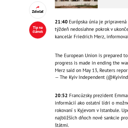
Zdieľať
21:40
Európska únia je pripravená 
Tip na
týždeň nedosiahne pokrok v ukonče
článok
kancelár Friedrich Merz, informova
The European Union is prepared to s
progress is made in ending the wa
Merz said on May 13, Reuters repor
— The Kyiv Independent (@KyivIn
20:52
Francúzsky prezident Emman
informácií ako ostatní lídri o možn
rokovaní s Kyjevom v Istanbule. Up
najbližších dňoch nové sankcie pr
štátmi.