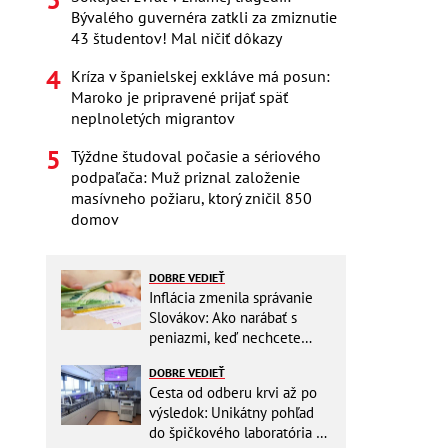
Bývalého guvernéra zatkli za zmiznutie
43 študentov! Mal ničiť dôkazy
Kríza v španielskej exkláve má posun:
Maroko je pripravené prijať späť
neplnoletých migrantov
Týždne študoval počasie a sériového
podpaľača: Muž priznal založenie
masívneho požiaru, ktorý zničil 850
domov
DOBRE VEDIEŤ
Inflácia zmenila správanie
Slovákov: Ako narábať s
peniazmi, keď nechcete
zbytočne riskovať?
DOBRE VEDIEŤ
Cesta od odberu krvi až po
výsledok: Unikátny pohľad
do špičkového laboratória na