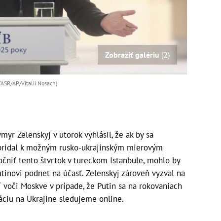
Zobraziť galériu
(2)
TASR/AP/Vitalii Nosach)
myr Zelenskyj v utorok vyhlásil, že ak by sa
pridal k možným rusko-ukrajinským mierovým
očniť tento štvrtok v tureckom Istanbule, mohlo by
utinovi podnet na účasť. Zelenskyj zároveň vyzval na
ií voči Moskve v prípade, že Putin sa na rokovaniach
uáciu na Ukrajine sledujeme online.