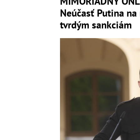
MIMORIADNY ONLIN
Neúčasť Putina na 
tvrdým sankciám