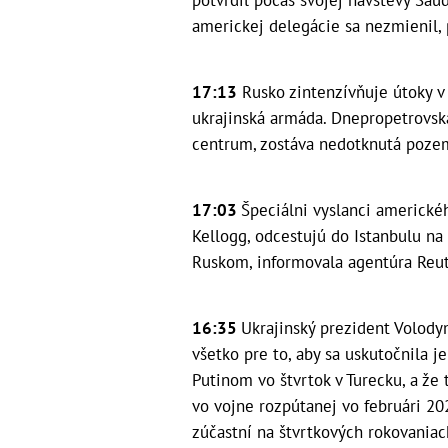
americkej delegácie sa nezmienil, 
17:13
Rusko zintenzívňuje útoky v 
ukrajinská armáda. Dnepropetrovsk
centrum, zostáva nedotknutá pozem
17:03
Špeciálni vyslanci americké
Kellogg, odcestujú do Istanbulu n
Ruskom, informovala agentúra Reut
16:35
Ukrajinský prezident Volody
všetko pre to, aby sa uskutočnila
Putinom vo štvrtok v Turecku, a že t
vo vojne rozpútanej vo februári 202
zúčastní na štvrtkových rokovaniach