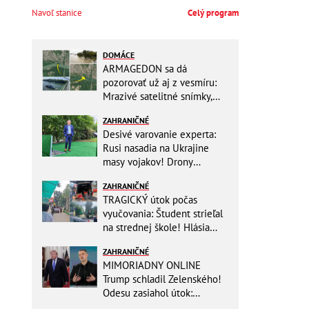
Navoľ stanice
Celý program
DOMÁCE
ARMAGEDON sa dá
pozorovať už aj z vesmíru:
Mrazivé satelitné snímky,
rozdiel len pár rokov a po
ZAHRANIČNÉ
vode ani stopy!
Desivé varovanie experta:
Rusi nasadia na Ukrajine
masy vojakov! Drony
nebudú stačiť
ZAHRANIČNÉ
TRAGICKÝ útok počas
vyučovania: Študent strieľal
na strednej škole! Hlásia
mŕtvych a množstvo
ZAHRANIČNÉ
zranených
MIMORIADNY ONLINE
Trump schladil Zelenského!
Odesu zasiahol útok:
Odvolaný Fedorov túži po