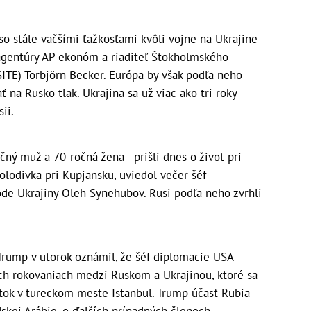
o stále väčšími ťažkosťami kvôli vojne na Ukrajine
agentúry AP ekonóm a riaditeľ Štokholmského
ITE) Torbjörn Becker. Európa by však podľa neho
ť na Rusko tlak. Ukrajina sa už viac ako tri roky
ii.
čný muž a 70-ročná žena - prišli dnes o život pri
odivka pri Kupjansku, uviedol večer šéf
ode Ukrajiny Oleh Synehubov. Rusi podľa neho zvrhli
rump v utorok oznámil, že šéf diplomacie USA
ch rokovaniach medzi Ruskom a Ukrajinou, ktoré sa
tok v tureckom meste Istanbul. Trump účasť Rubia
dskej Arábie, o ďalších prípadných členoch