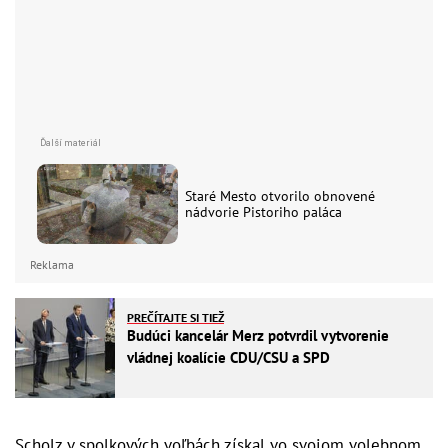
Staré Mesto otvorilo obnovené
nádvorie Pistoriho paláca
Reklama
PREČÍTAJTE SI TIEŽ
Budúci kancelár Merz potvrdil vytvorenie
vládnej koalície CDU/CSU a SPD
Scholz v spolkových voľbách získal vo svojom volebnom