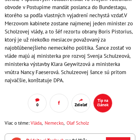
obvode v Postupime mandát poslanca do Bundestagu,
ktorého sa podľa vlastných vyjadrení nechystá vzdať.V
Merzovom kabinete zostane najmenej jeden minister zo
Scholzovej vlády, a to šéf rezortu obrany Boris Pistorius,
ktorý je už niekoľko mesiacov považovaný za
najobľúbenejšieho nemeckého politika. Šance zostať vo
vláde majú aj ministerka pre rozvoj Svenja Schulzeová,
ministerka výstavby Klara Geywitzová a ministerka
vnútra Nancy Faeserová. Schulzeovej šance sú pritom
najväčšie, konštatuje DPA.
Tip na
0
Zdieľať
článok
Viac o téme:
Vláda
,
Nemecko
,
Olaf Scholz