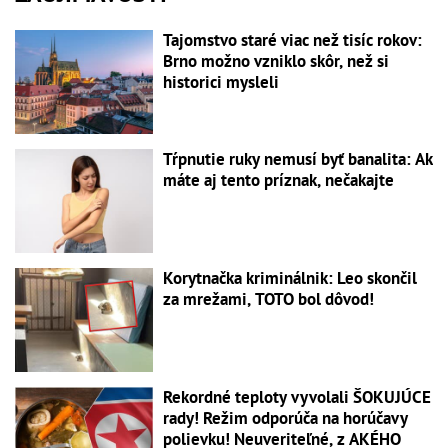
Tajomstvo staré viac než tisíc rokov:
Brno možno vzniklo skôr, než si
historici mysleli
Tŕpnutie ruky nemusí byť banalita: Ak
máte aj tento príznak, nečakajte
Korytnačka kriminálnik: Leo skončil
za mrežami, TOTO bol dôvod!
Rekordné teploty vyvolali ŠOKUJÚCE
rady! Režim odporúča na horúčavy
polievku! Neuveriteľné, z AKÉHO