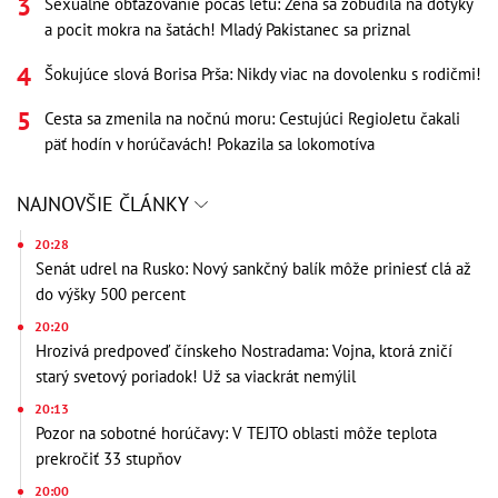
Sexuálne obťažovanie počas letu: Žena sa zobudila na dotyky
a pocit mokra na šatách! Mladý Pakistanec sa priznal
Šokujúce slová Borisa Prša: Nikdy viac na dovolenku s rodičmi!
Cesta sa zmenila na nočnú moru: Cestujúci RegioJetu čakali
päť hodín v horúčavách! Pokazila sa lokomotíva
NAJNOVŠIE ČLÁNKY
20:28
Senát udrel na Rusko: Nový sankčný balík môže priniesť clá až
do výšky 500 percent
20:20
Hrozivá predpoveď čínskeho Nostradama: Vojna, ktorá zničí
starý svetový poriadok! Už sa viackrát nemýlil
20:13
Pozor na sobotné horúčavy: V TEJTO oblasti môže teplota
prekročiť 33 stupňov
20:00