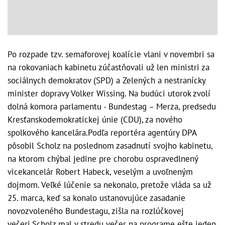
Po rozpade tzv. semaforovej koalície vlani v novembri sa
na rokovaniach kabinetu zúčastňovali už len ministri za
sociálnych demokratov (SPD) a Zelených a nestranícky
minister dopravy Volker Wissing. Na budúci utorok zvolí
dolná komora parlamentu - Bundestag – Merza, predsedu
Kresťanskodemokratickej únie (CDU), za nového
spolkového kancelára.Podľa reportéra agentúry DPA
pôsobil Scholz na poslednom zasadnutí svojho kabinetu,
na ktorom chýbal jedine pre chorobu ospravedlnený
vicekancelár Robert Habeck, veselým a uvoľneným
dojmom. Veľké lúčenie sa nekonalo, pretože vláda sa už
25. marca, keď sa konalo ustanovujúce zasadanie
novozvoleného Bundestagu, zišla na rozlúčkovej
večeri.Scholz mal v stredu večer na programe ešte jeden