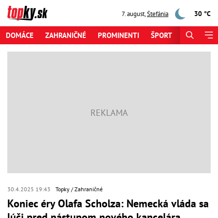
30 °C
7. august
,
Štefánia
DOMÁCE
ZAHRANIČNÉ
PROMINENTI
ŠPORT
ZAUJÍMAV
30.4.2025 19:43
Topky
Zahraničné
Koniec éry Olafa Scholza: Nemecká vláda sa
lúči pred nástupom nového kancelára