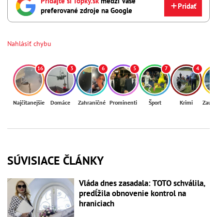
Pridajte si Topky.sk
medzi Vaše
Pridať
preferované zdroje na Google
Nahlásiť chybu
16
3
6
5
7
4
Najčítanejšie
Domáce
Zahraničné
Prominenti
Šport
Krimi
Zaují
SÚVISIACE ČLÁNKY
Vláda dnes zasadala: TOTO schválila,
predĺžila obnovenie kontrol na
hraniciach