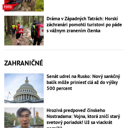
FOTO
Dráma v Západných Tatrách: Horskí
záchranári pomohli turistovi po páde
s vážnym zranením členka
ZAHRANIČNÉ
Senát udrel na Rusko: Nový sankčný
balík môže priniesť clá až do výšky
500 percent
Hrozivá predpoveď čínskeho
Nostradama: Vojna, ktorá zničí starý
svetový poriadok! Už sa viackrát