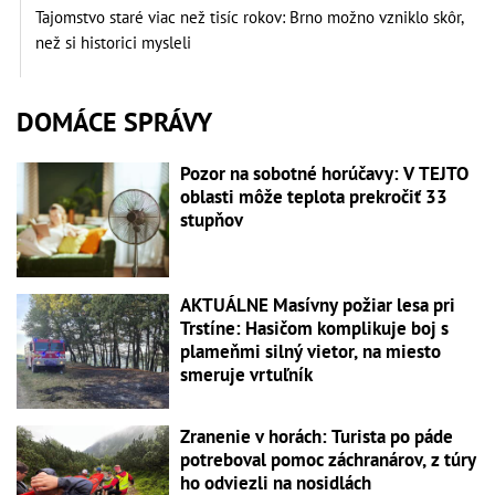
Tajomstvo staré viac než tisíc rokov: Brno možno vzniklo skôr,
než si historici mysleli
DOMÁCE SPRÁVY
Pozor na sobotné horúčavy: V TEJTO
oblasti môže teplota prekročiť 33
stupňov
AKTUÁLNE Masívny požiar lesa pri
Trstíne: Hasičom komplikuje boj s
plameňmi silný vietor, na miesto
smeruje vrtuľník
Zranenie v horách: Turista po páde
potreboval pomoc záchranárov, z túry
ho odviezli na nosidlách