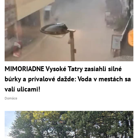
MIMORIADNE Vysoké Tatry zasiahli silné
búrky a prívalové dažde: Voda v mestách sa
valí ulicami!
Domáce