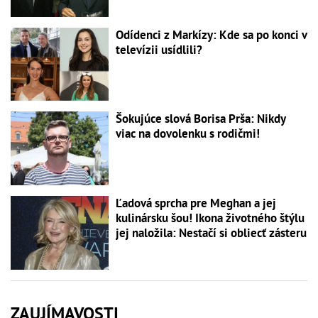
Odídenci z Markízy: Kde sa po konci v
televízii usídlili?
Šokujúce slová Borisa Prša: Nikdy
viac na dovolenku s rodičmi!
Ľadová sprcha pre Meghan a jej
kulinársku šou! Ikona životného štýlu
jej naložila: Nestačí si obliecť zásteru
ZAUJÍMAVOSTI