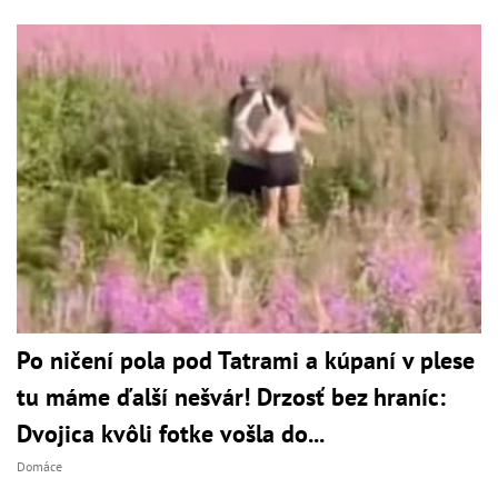
Po ničení pola pod Tatrami a kúpaní v plese
tu máme ďalší nešvár! Drzosť bez hraníc:
Dvojica kvôli fotke vošla do...
Domáce