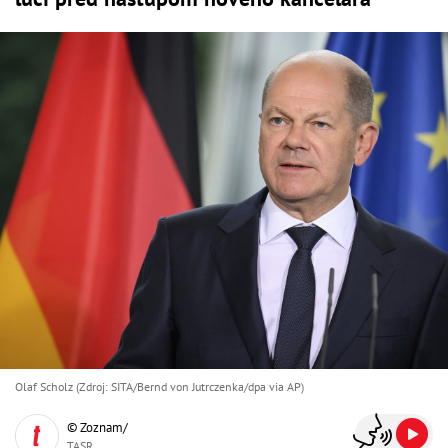
Olaf Scholz (Zdroj: SITA/Bernd von Jutrczenka/dpa via AP)
© Zoznam/
TASR