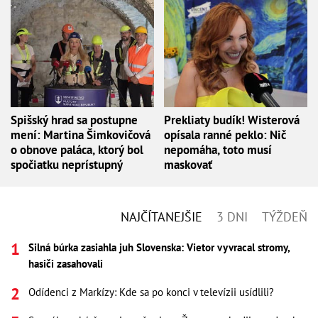
Spišský hrad sa postupne
Prekliaty budík! Wisterová
mení: Martina Šimkovičová
opísala ranné peklo: Nič
o obnove paláca, ktorý bol
nepomáha, toto musí
spočiatku neprístupný
maskovať
NAJČÍTANEJŠIE
3 DNI
TÝŽDEŇ
Silná búrka zasiahla juh Slovenska: Vietor vyvracal stromy,
hasiči zasahovali
Odídenci z Markízy: Kde sa po konci v televízii usídlili?