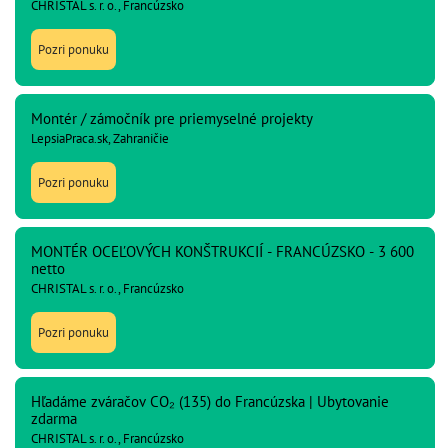
CHRISTAL s. r. o., Francúzsko
Pozri ponuku
Montér / zámočník pre priemyselné projekty
LepsiaPraca.sk, Zahraničie
Pozri ponuku
MONTÉR OCEĽOVÝCH KONŠTRUKCIÍ - FRANCÚZSKO - 3 600
netto
CHRISTAL s. r. o., Francúzsko
Pozri ponuku
Hľadáme zváračov CO₂ (135) do Francúzska | Ubytovanie
zdarma
CHRISTAL s. r. o., Francúzsko