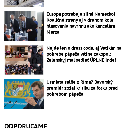
Európa potrebuje silné Nemecko!
Koaličné strany aj v druhom kole
hlasovania navrhnú ako kancelára
Merza
Nejde len o dress code, aj Vatikán na
pohrebe pápeža vážne zakopol:
Zelenskyj mal sedieť ÚPLNE inde!
Usmiata selfie z Ríma? Bavorský
premiér zožal kritiku za fotku pred
pohrebom pápeža
ODPORÚČAME