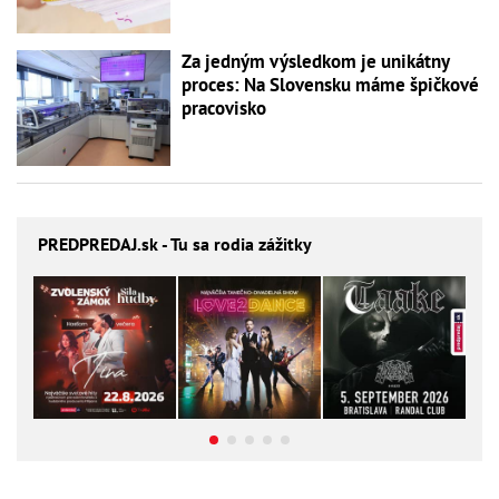
Za jedným výsledkom je unikátny
proces: Na Slovensku máme špičkové
pracovisko
PREDPREDAJ
.sk - Tu sa rodia zážitky