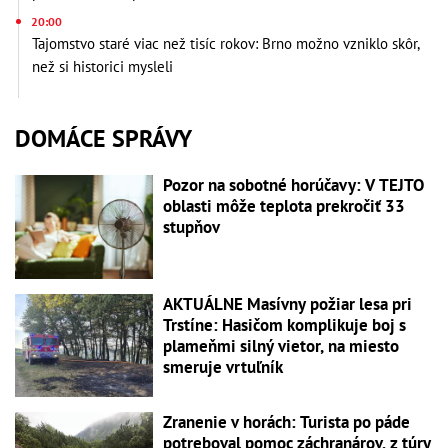
20:00
Tajomstvo staré viac než tisíc rokov: Brno možno vzniklo skôr,
než si historici mysleli
DOMÁCE SPRÁVY
Pozor na sobotné horúčavy: V TEJTO
oblasti môže teplota prekročiť 33
stupňov
AKTUÁLNE Masívny požiar lesa pri
Trstíne: Hasičom komplikuje boj s
plameňmi silný vietor, na miesto
smeruje vrtuľník
Zranenie v horách: Turista po páde
potreboval pomoc záchranárov, z túry