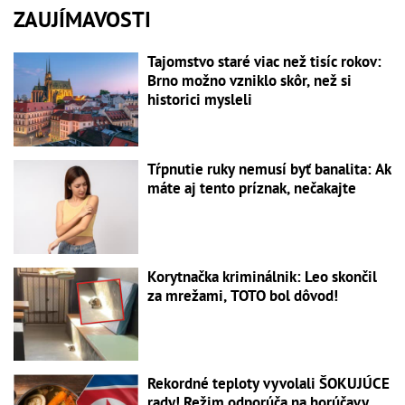
ZAUJÍMAVOSTI
Tajomstvo staré viac než tisíc rokov:
Brno možno vzniklo skôr, než si
historici mysleli
Tŕpnutie ruky nemusí byť banalita: Ak
máte aj tento príznak, nečakajte
Korytnačka kriminálnik: Leo skončil
za mrežami, TOTO bol dôvod!
Rekordné teploty vyvolali ŠOKUJÚCE
rady! Režim odporúča na horúčavy