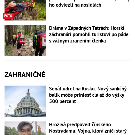
ho odviezli na nosidlách
FOTO
Dráma v Západných Tatrách: Horskí
záchranári pomohli turistovi po páde
s vážnym zranením členka
ZAHRANIČNÉ
Senát udrel na Rusko: Nový sankčný
balík môže priniesť clá až do výšky
500 percent
Hrozivá predpoveď čínskeho
Nostradama: Vojna, ktorá zničí starý