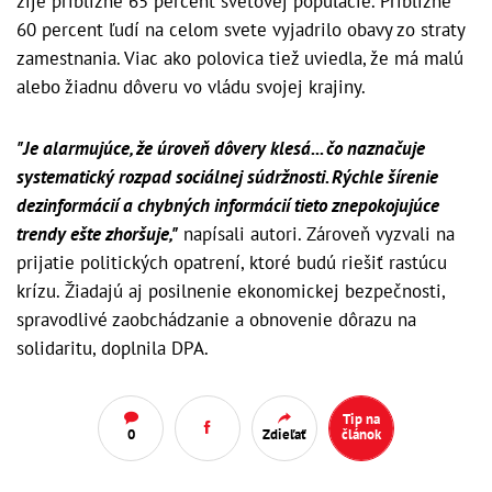
žije približne 65 percent svetovej populácie. Približne
60 percent ľudí na celom svete vyjadrilo obavy zo straty
zamestnania. Viac ako polovica tiež uviedla, že má malú
alebo žiadnu dôveru vo vládu svojej krajiny.
"Je alarmujúce, že úroveň dôvery klesá... čo naznačuje
systematický rozpad sociálnej súdržnosti. Rýchle šírenie
dezinformácií a chybných informácií tieto znepokojujúce
trendy ešte zhoršuje,"
napísali autori. Zároveň vyzvali na
prijatie politických opatrení, ktoré budú riešiť rastúcu
krízu. Žiadajú aj posilnenie ekonomickej bezpečnosti,
spravodlivé zaobchádzanie a obnovenie dôrazu na
solidaritu, doplnila DPA.
Tip na
0
Zdieľať
článok