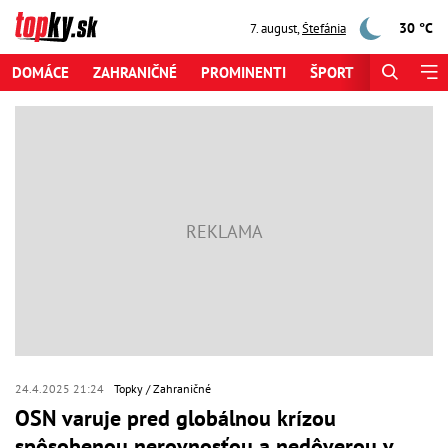
30 °C
7. august
,
Štefánia
DOMÁCE
ZAHRANIČNÉ
PROMINENTI
ŠPORT
ZAUJÍMAV
24.4.2025 21:24
Topky
Zahraničné
OSN varuje pred globálnou krízou
spôsobenou nerovnosťou a nedôverou v