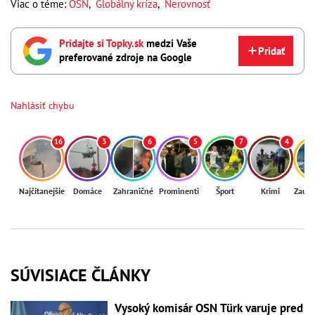
Viac o téme:
OSN
,
Globálny kríza
,
Nerovnosť
Pridajte si Topky.sk
medzi Vaše
Pridať
preferované zdroje na Google
Nahlásiť chybu
16
3
6
5
7
4
Najčítanejšie
Domáce
Zahraničné
Prominenti
Šport
Krimi
Zaují
SÚVISIACE ČLÁNKY
Vysoký komisár OSN Türk varuje pred