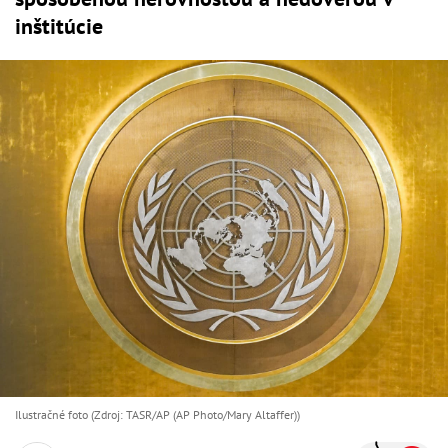
inštitúcie
Ilustračné foto (Zdroj: TASR/AP (AP Photo/Mary Altaffer))