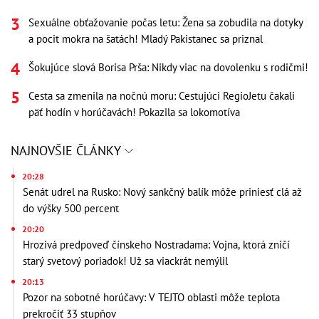
Sexuálne obťažovanie počas letu: Žena sa zobudila na dotyky
a pocit mokra na šatách! Mladý Pakistanec sa priznal
Šokujúce slová Borisa Prša: Nikdy viac na dovolenku s rodičmi!
Cesta sa zmenila na nočnú moru: Cestujúci RegioJetu čakali
päť hodín v horúčavách! Pokazila sa lokomotíva
NAJNOVŠIE ČLÁNKY
20:28
Senát udrel na Rusko: Nový sankčný balík môže priniesť clá až
do výšky 500 percent
20:20
Hrozivá predpoveď čínskeho Nostradama: Vojna, ktorá zničí
starý svetový poriadok! Už sa viackrát nemýlil
20:13
Pozor na sobotné horúčavy: V TEJTO oblasti môže teplota
prekročiť 33 stupňov