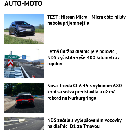
AUTO-MOTO
TEST: Nissan Micra - Micra ešte nikdy
nebola príjemnejšia
Letná údržba diaľnic je v polovici,
NDS vyčistila vyše 400 kilometrov
rigolov
Nová Trieda CLA 45 s výkonom 680
koní sa sotva predstavila a už má
rekord na Nurburgringu
NDS začala s vylepšovaním vozovky
na diaľnici D1 za Trnavou