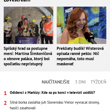
Spišský hrad sa postupne
Prekliaty budík! Wisterová
mení: Martina Šimkovičová
opísala ranné peklo: Nič
o obnove paláca, ktorý bol
nepomáha, toto musí
spočiatku neprístupný
maskovať
NAJČÍTANEJŠIE
3 DNI
TÝŽDEŇ
Odídenci z Markízy: Kde sa po konci v televízii usídlili?
Silná búrka zasiahla juh Slovenska: Vietor vyvracal stromy,
hasiči zasahovali