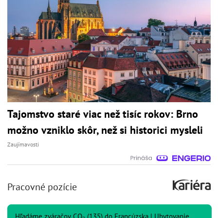
Tajomstvo staré viac než tisíc rokov: Brno
možno vzniklo skôr, než si historici mysleli
Zaujímavosti
Pracovné pozície
Hľadáme zváračov CO₂ (135) do Francúzska | Ubytovanie