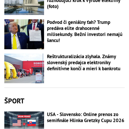
rozhodujúci krok k výrobe elektriny
(foto)
Podvod či geniálny ťah? Trump
predáva elite drahocenné
milisekundy. Bežní investori nemajú
šancu!
Reštrukturalizácia zlyhala. Známy
slovenský predajca elektroniky
definitívne končí a mieri k bankrotu
ŠPORT
USA - Slovensko: Online prenos zo
semifinále Hlinka Gretzky Cupu 2026