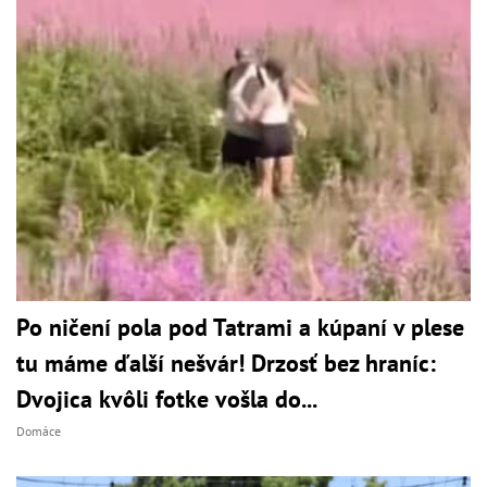
Po ničení pola pod Tatrami a kúpaní v plese
tu máme ďalší nešvár! Drzosť bez hraníc:
Dvojica kvôli fotke vošla do...
Domáce