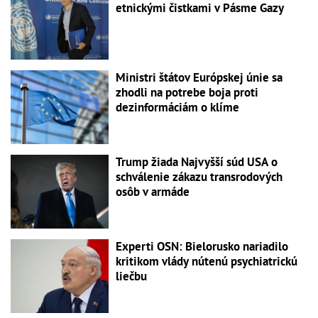
etnickými čistkami v Pásme Gazy
Ministri štátov Európskej únie sa
zhodli na potrebe boja proti
dezinformáciám o klíme
Trump žiada Najvyšší súd USA o
schválenie zákazu transrodových
osôb v armáde
Experti OSN: Bielorusko nariadilo
kritikom vlády nútenú psychiatrickú
liečbu