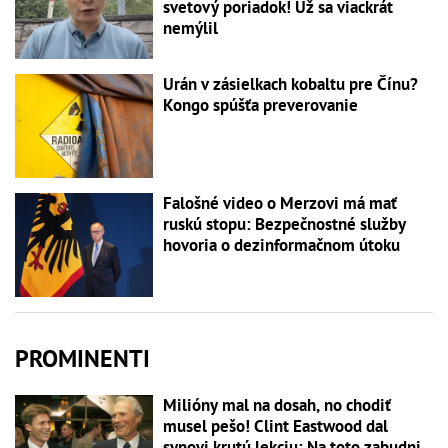
svetový poriadok! Už sa viackrát
nemýlil
Urán v zásielkach kobaltu pre Čínu?
Kongo spúšťa preverovanie
Falošné video o Merzovi má mať
ruskú stopu: Bezpečnostné služby
hovoria o dezinformačnom útoku
PROMINENTI
Milióny mal na dosah, no chodiť
musel pešo! Clint Eastwood dal
synovi krutú lekciu: Na toto zabudni