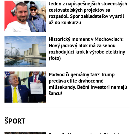
Jeden z najúspešnejších slovenských
cestovateľských projektov sa
rozpadol. Spor zakladateľov vyústil
až do konkurzu
Historický moment v Mochovciach:
Nový jadrový blok má za sebou
rozhodujúci krok k výrobe elektriny
(foto)
Podvod či geniálny ťah? Trump
predáva elite drahocenné
milisekundy. Bežní investori nemajú
šancu!
ŠPORT