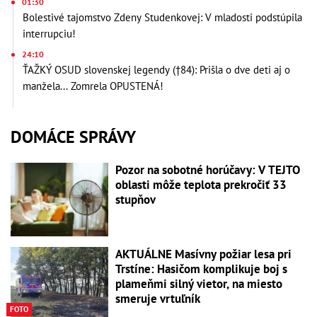
01:30
Bolestivé tajomstvo Zdeny Studenkovej: V mladosti podstúpila
interrupciu!
24:10
ŤAŽKÝ OSUD slovenskej legendy (†84): Prišla o dve deti aj o
manžela... Zomrela OPUSTENÁ!
DOMÁCE SPRÁVY
Pozor na sobotné horúčavy: V TEJTO
oblasti môže teplota prekročiť 33
stupňov
AKTUÁLNE Masívny požiar lesa pri
Trstíne: Hasičom komplikuje boj s
plameňmi silný vietor, na miesto
smeruje vrtuľník
FOTO