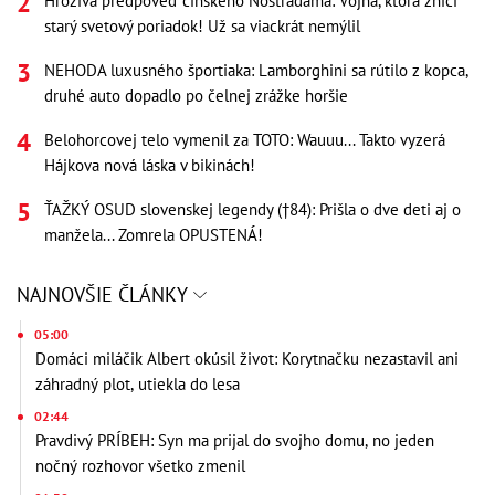
Hrozivá predpoveď čínskeho Nostradama: Vojna, ktorá zničí
starý svetový poriadok! Už sa viackrát nemýlil
NEHODA luxusného športiaka: Lamborghini sa rútilo z kopca,
druhé auto dopadlo po čelnej zrážke horšie
Belohorcovej telo vymenil za TOTO: Wauuu... Takto vyzerá
Hájkova nová láska v bikinách!
ŤAŽKÝ OSUD slovenskej legendy (†84): Prišla o dve deti aj o
manžela... Zomrela OPUSTENÁ!
NAJNOVŠIE ČLÁNKY
05:00
Domáci miláčik Albert okúsil život: Korytnačku nezastavil ani
záhradný plot, utiekla do lesa
02:44
Pravdivý PRÍBEH: Syn ma prijal do svojho domu, no jeden
nočný rozhovor všetko zmenil