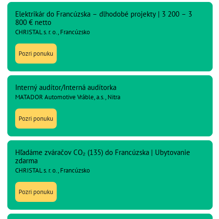
Elektrikár do Francúzska – dlhodobé projekty | 3 200 – 3
800 € netto
CHRISTAL s. r. o., Francúzsko
Pozri ponuku
Interný audítor/Interná audítorka
MATADOR Automotive Vráble, a.s., Nitra
Pozri ponuku
Hľadáme zváračov CO₂ (135) do Francúzska | Ubytovanie
zdarma
CHRISTAL s. r. o., Francúzsko
Pozri ponuku