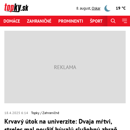
19 °C
8. august
,
Oskar
DOMÁCE
ZAHRANIČNÉ
PROMINENTI
ŠPORT
ZAUJÍMAV
18.4.2025 6:14
Topky
Zahraničné
Krvavý útok na univerzite: Dvaja mŕtvi,
strelec mal použiť bývalú služobnú zbraň