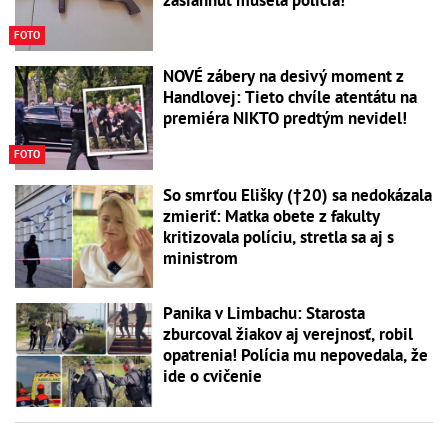
FOTO
NOVÉ zábery na desivý moment z
Handlovej: Tieto chvíle atentátu na
premiéra NIKTO predtým nevidel!
FOTO
So smrťou Elišky (†20) sa nedokázala
zmieriť: Matka obete z fakulty
kritizovala políciu, stretla sa aj s
ministrom
Panika v Limbachu: Starosta
zburcoval žiakov aj verejnosť, robil
opatrenia! Polícia mu nepovedala, že
ide o cvičenie