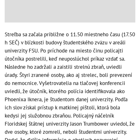
Streľba sa začala približne o 11.50 miestneho času (17.50
h SEČ) v blízkosti budovy študentského zväzu v areáli
univerzity FSU. Po príchode na miesto činu policajti
útočníka postrelili, keď neuposlúchol príkaz vzdať sa.
Následne ho zadržali a zaistili strelnú zbraň, uviedli
úrady. Štyri zranené osoby, ako aj strelec, boli prevezení
do nemocnice. Vyšetrovatelia na tlačovej konferencii
uviedli, že útočník, ktorého polícia identifikovala ako
Phoenixa Iknera, je študentom danej univerzity. Podľa
ich slov získal prístup k matkinej pištoli, ktorá bola
kedysi jej služobnou zbraňou. Policajný náčelník
Floridskej štátnej univerzity Jason Trumbower uviedol, že
dve osoby, ktoré zomreli, neboli študentmi univerzity.
Dodal, že ďalšie informácie o obetiach nezverejní.