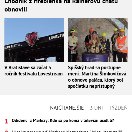
Chodník z Hrebienka na Rainerovu chatu
obnovili
V Bratislave sa začal 5.
Spišský hrad sa postupne
ročník festivalu Lovestream
mení: Martina Šimkovičová
o obnove paláca, ktorý bol
spočiatku neprístupný
NAJČÍTANEJŠIE
3 DNI
TÝŽDEŇ
Odídenci z Markízy: Kde sa po konci v televízii usídlili?