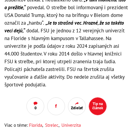
o prežitie,“
povedal. O streľbe bol informovaný i prezident
USA Donald Trump, ktorý ho na brífingu v Bielom dome
označil za „hanbu“.
„Je to strašná vec. Hrozné, že sa takéto
veci dejú,“
dodal. FSU je jednou z 12 verejných univerzít
na Floride s hlavným kampusom v Tallahassee. Na
univerzite je podľa údajov z roku 2024 zapísaných asi
44.000 študentov. V roku 2014 došlo v hlavnej knižnici
FSU k streľbe, pri ktorej utrpeli zranenia traja ľudia.
Policajti páchateľa zastrelili. FSU na štvrtok zrušila
vyučovanie a ďalšie aktivity. Do nedele zrušila aj všetky
športové podujatia.
Tip na
0
Zdieľať
článok
Viac o téme:
Florida
,
Strelec
,
Univerzita