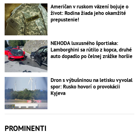
Američan v ruskom väzení bojuje o
život: Rodina žiada jeho okamžité
prepustenie!
NEHODA luxusného športiaka:
Lamborghini sa rútilo z kopca, druhé
auto dopadlo po čelnej zrážke horšie
Dron s výbušninou na letisku vyvolal
spor: Rusko hovorí o provokácii
Kyjeva
PROMINENTI