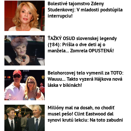
Bolestivé tajomstvo Zdeny
Studenkovej: V mladosti podstúpila
interrupciu!
ŤAŽKÝ OSUD slovenskej legendy
(†84): Prišla o dve deti aj o
manžela... Zomrela OPUSTENÁ!
Belohorcovej telo vymenil za TOTO:
Wauuu... Takto vyzerá Hájkova nová
láska v bikinách!
Milióny mal na dosah, no chodiť
musel pešo! Clint Eastwood dal
synovi krutú lekciu: Na toto zabudni