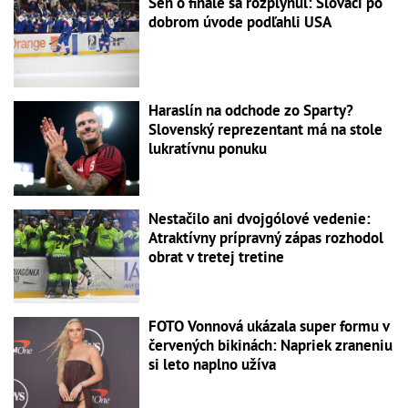
Sen o finále sa rozplynul: Slováci po
dobrom úvode podľahli USA
Haraslín na odchode zo Sparty?
Slovenský reprezentant má na stole
lukratívnu ponuku
Nestačilo ani dvojgólové vedenie:
Atraktívny prípravný zápas rozhodol
obrat v tretej tretine
FOTO Vonnová ukázala super formu v
červených bikinách: Napriek zraneniu
si leto naplno užíva