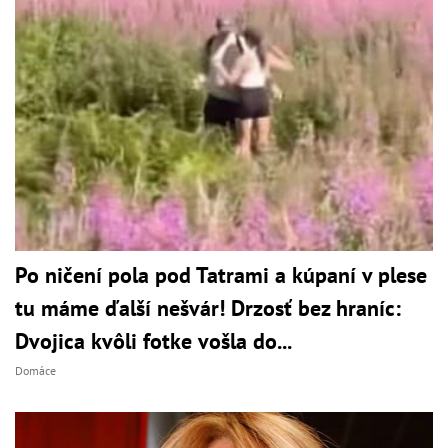
Po ničení pola pod Tatrami a kúpaní v plese
tu máme ďalší nešvár! Drzosť bez hraníc:
Dvojica kvôli fotke vošla do...
Domáce