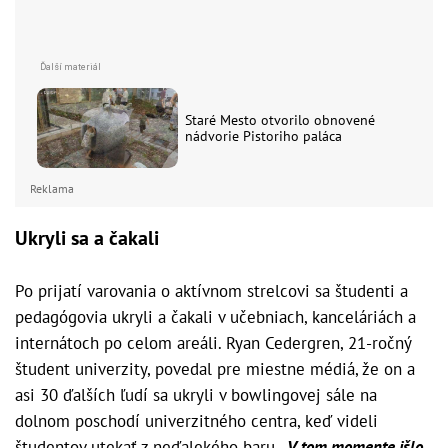
Staré Mesto otvorilo obnovené
nádvorie Pistoriho paláca
Reklama
Ukryli sa a čakali
Po prijatí varovania o aktívnom strelcovi sa študenti a
pedagógovia ukryli a čakali v učebniach, kanceláriách a
internátoch po celom areáli. Ryan Cedergren, 21-ročný
študent univerzity, povedal pre miestne médiá, že on a
asi 30 ďalších ľudí sa ukryli v bowlingovej sále na
dolnom poschodí univerzitného centra, keď videli
študentov utekať z neďalekého baru.
„V tom momente išlo