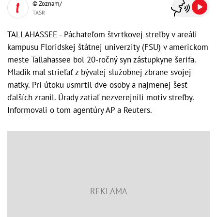
© Zoznam/
TASR
TALLAHASSEE - Páchateľom štvrtkovej streľby v areáli
kampusu Floridskej štátnej univerzity (FSU) v americkom
meste Tallahassee bol 20-ročný syn zástupkyne šerifa.
Mladík mal strieľať z bývalej služobnej zbrane svojej
matky. Pri útoku usmrtil dve osoby a najmenej šesť
ďalších zranil. Úrady zatiaľ nezverejnili motív streľby.
Informovali o tom agentúry AP a Reuters.