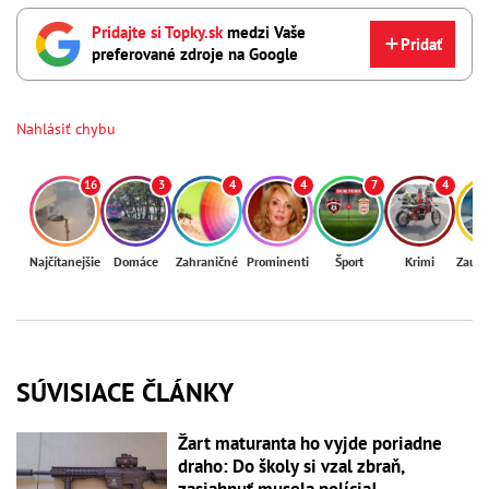
Pridajte si Topky.sk
medzi Vaše
Pridať
preferované zdroje na Google
Nahlásiť chybu
16
3
4
4
7
4
Najčítanejšie
Domáce
Zahraničné
Prominenti
Šport
Krimi
Zaují
SÚVISIACE ČLÁNKY
Žart maturanta ho vyjde poriadne
draho: Do školy si vzal zbraň,
zasiahnuť musela polícia!