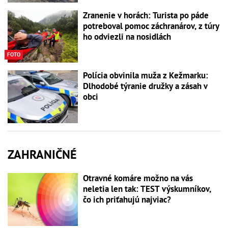
Zranenie v horách: Turista po páde
potreboval pomoc záchranárov, z túry
ho odviezli na nosidlách
FOTO
Polícia obvinila muža z Kežmarku:
Dlhodobé týranie družky a zásah v
obci
ZAHRANIČNÉ
Otravné komáre možno na vás
neletia len tak: TEST výskumníkov,
čo ich priťahujú najviac?