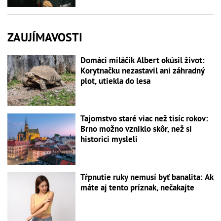
ZAUJÍMAVOSTI
Domáci miláčik Albert okúsil život:
Korytnačku nezastavil ani záhradný
plot, utiekla do lesa
Tajomstvo staré viac než tisíc rokov:
Brno možno vzniklo skôr, než si
historici mysleli
Tŕpnutie ruky nemusí byť banalita: Ak
máte aj tento príznak, nečakajte