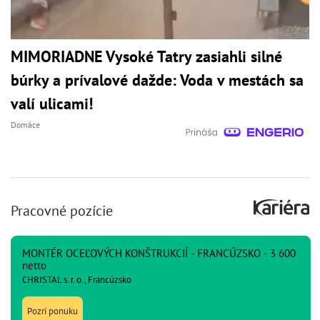
MIMORIADNE Vysoké Tatry zasiahli silné
búrky a prívalové dažde: Voda v mestách sa
valí ulicami!
Domáce
Pracovné pozície
MONTÉR OCEĽOVÝCH KONŠTRUKCIÍ - FRANCÚZSKO - 3 600
netto
CHRISTAL s. r. o., Francúzsko
Pozri ponuku