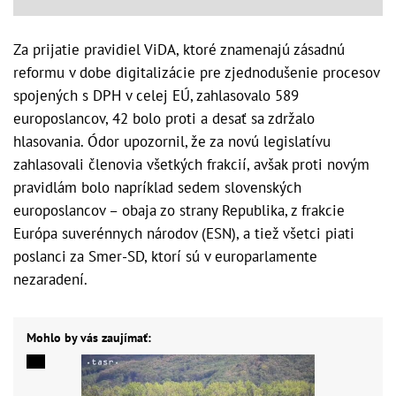
Za prijatie pravidiel ViDA, ktoré znamenajú zásadnú
reformu v dobe digitalizácie pre zjednodušenie procesov
spojených s DPH v celej EÚ, zahlasovalo 589
europoslancov, 42 bolo proti a desať sa zdržalo
hlasovania. Ódor upozornil, že za novú legislatívu
zahlasovali členovia všetkých frakcií, avšak proti novým
pravidlám bolo napríklad sedem slovenských
europoslancov – obaja zo strany Republika, z frakcie
Európa suverénnych národov (ESN), a tiež všetci piati
poslanci za Smer-SD, ktorí sú v europarlamente
nezaradení.
Mohlo by vás zaujímať: