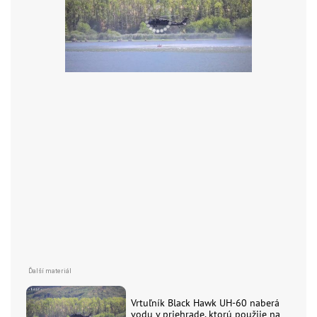
Vrtuľník Black Hawk UH-60 naberá
vodu v priehrade, ktorú použije na