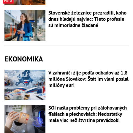
FOTO
Slovenské železnice prezradili, koho
dnes hľadajú najviac: Tieto profesie
sú mimoriadne žiadané
EKONOMIKA
V zahraničí žije podľa odhadov až 1,8
milióna Slovákov: Štát im vlani poslal
milióny eur!
SOI našla problémy pri zálohovaných
fľašiach a plechovkách: Nedostatky
mala viac než štvrtina prevádzok!