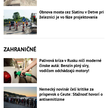
Obnova mosta cez Slatinu v Detve pri
železnici je vo fáze projektovania
ZAHRANIČNÉ
Palivová kríza v Rusku ničí moderné
čínske autá: Benzín plný síry,
vodičom odchádzajú motory!
Nemecký novinár čelí kritike za
príspevok o Ceute: Sťažnosť hovorí o
antisemitizme