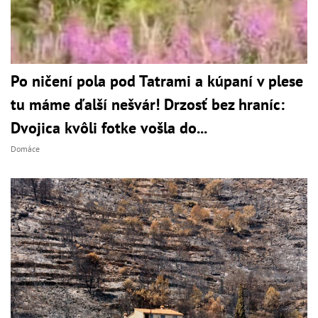
Po ničení pola pod Tatrami a kúpaní v plese
tu máme ďalší nešvár! Drzosť bez hraníc:
Dvojica kvôli fotke vošla do...
Domáce