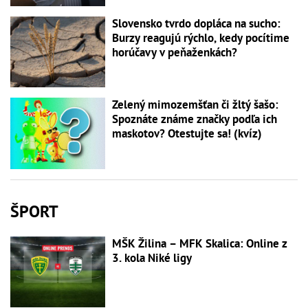
Slovensko tvrdo dopláca na sucho:
Burzy reagujú rýchlo, kedy pocítime
horúčavy v peňaženkách?
Zelený mimozemšťan či žltý šašo:
Spoznáte známe značky podľa ich
maskotov? Otestujte sa! (kvíz)
ŠPORT
MŠK Žilina – MFK Skalica: Online z
3. kola Niké ligy