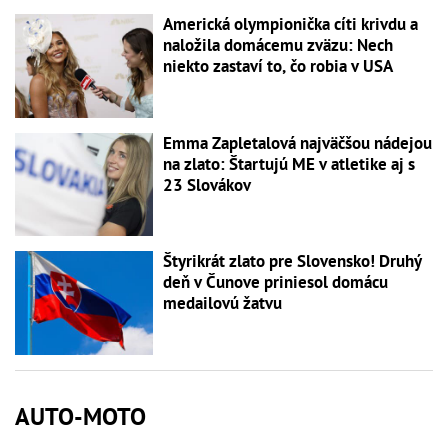
Americká olympionička cíti krivdu a
naložila domácemu zväzu: Nech
niekto zastaví to, čo robia v USA
Emma Zapletalová najväčšou nádejou
na zlato: Štartujú ME v atletike aj s
23 Slovákov
Štyrikrát zlato pre Slovensko! Druhý
deň v Čunove priniesol domácu
medailovú žatvu
AUTO-MOTO