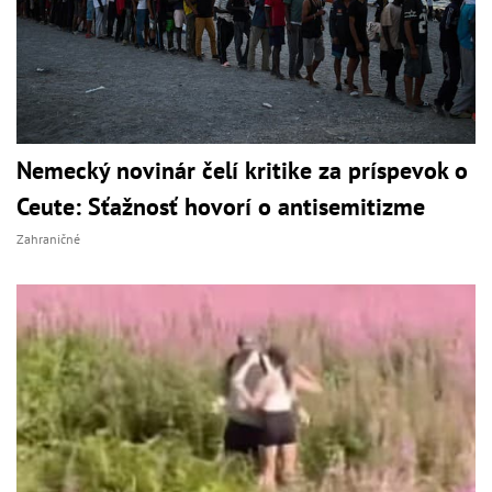
Nemecký novinár čelí kritike za príspevok o
Ceute: Sťažnosť hovorí o antisemitizme
Zahraničné