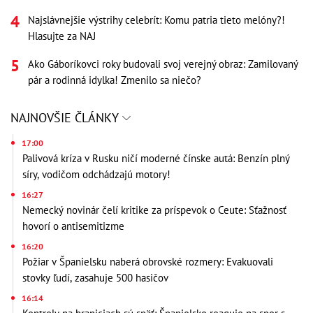
Najslávnejšie výstrihy celebrít: Komu patria tieto melóny?!
Hlasujte za NAJ
Ako Gáboríkovci roky budovali svoj verejný obraz: Zamilovaný
pár a rodinná idylka! Zmenilo sa niečo?
NAJNOVŠIE ČLÁNKY
17:00
Palivová kríza v Rusku ničí moderné čínske autá: Benzín plný
síry, vodičom odchádzajú motory!
16:27
Nemecký novinár čelí kritike za príspevok o Ceute: Sťažnosť
hovorí o antisemitizme
16:20
Požiar v Španielsku naberá obrovské rozmery: Evakuovali
stovky ľudí, zasahuje 500 hasičov
16:14