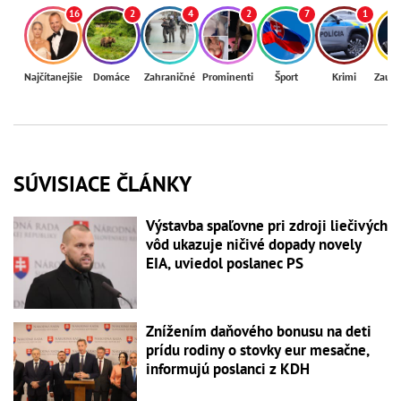
16
2
4
2
7
1
Najčítanejšie
Domáce
Zahraničné
Prominenti
Šport
Krimi
Zaují
SÚVISIACE ČLÁNKY
Výstavba spaľovne pri zdroji liečivých
vôd ukazuje ničivé dopady novely
EIA, uviedol poslanec PS
Znížením daňového bonusu na deti
prídu rodiny o stovky eur mesačne,
informujú poslanci z KDH