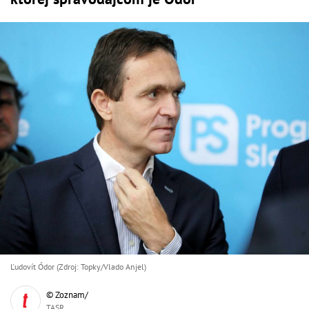
Ľudovít Ódor (Zdroj: Topky/Vlado Anjel)
© Zoznam/
TASR