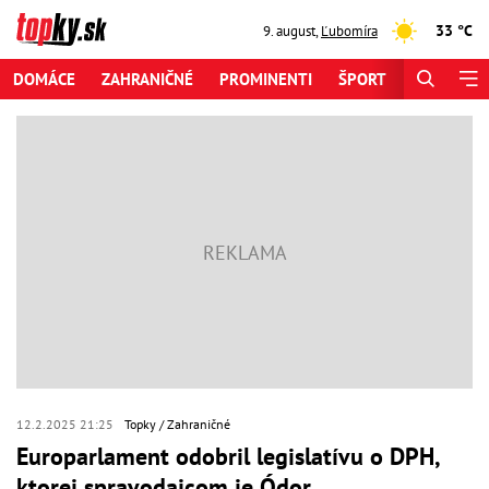
33 °C
9. august
,
Ľubomíra
DOMÁCE
ZAHRANIČNÉ
PROMINENTI
ŠPORT
ZAUJÍMAV
12.2.2025 21:25
Topky
Zahraničné
Europarlament odobril legislatívu o DPH,
ktorej spravodajcom je Ódor