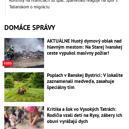
Kontroly na hraniciach sú späť: Španielsko reaguje na spor s
Talianskom o migráciu
DOMÁCE SPRÁVY
AKTUÁLNE Hustý dymový oblak nad
hlavným mestom: Na Starej Ivanskej
ceste vypukol masívny požiar!
FOTO
Poplach v Banskej Bystrici: V lokalite
zaznamenali medveďa, zasahuje
špeciálny tím
Kritika a šok vo Vysokých Tatrách:
Rodičia vzali deti na Rysy, zábery ich
obuvi vyrážajú dych