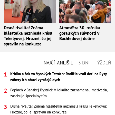
Drsná rivalita! Známa
Atmosféra 30. ročníka
hlásateľka nezniesla krásu
goralských slávností v
Tekelyovej: Hrozné, čo jej
Bachledovej doline
spravila na konkurze
NAJČÍTANEJŠIE
3 DNI
TÝŽDEŇ
Kritika a šok vo Vysokých Tatrách: Rodičia vzali deti na Rysy,
zábery ich obuvi vyrážajú dych
Poplach v Banskej Bystrici: V lokalite zaznamenali medveďa,
zasahuje špeciálny tím
Drsná rivalita! Známa hlásateľka nezniesla krásu Tekelyovej:
Hrozné, čo jej spravila na konkurze