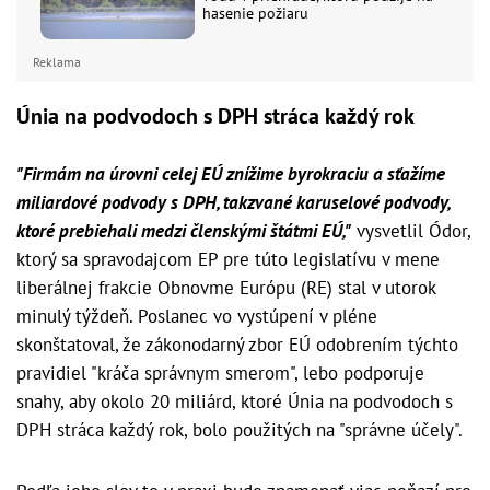
hasenie požiaru
Reklama
Únia na podvodoch s DPH stráca každý rok
"Firmám na úrovni celej EÚ znížime byrokraciu a sťažíme
miliardové podvody s DPH, takzvané karuselové podvody,
ktoré prebiehali medzi členskými štátmi EÚ,"
vysvetlil Ódor,
ktorý sa spravodajcom EP pre túto legislatívu v mene
liberálnej frakcie Obnovme Európu (RE) stal v utorok
minulý týždeň. Poslanec vo vystúpení v pléne
skonštatoval, že zákonodarný zbor EÚ odobrením týchto
pravidiel "kráča správnym smerom", lebo podporuje
snahy, aby okolo 20 miliárd, ktoré Únia na podvodoch s
DPH stráca každý rok, bolo použitých na "správne účely".