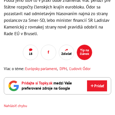
Podľa jeho slov to v praxi bude znamenať viac peňazí pre
štátne rozpočty členských krajín eurobloku. Ódor sa
pozastavil nad odmietavým hlasovaním najmä zo strany
poslancov za Smer-SD, lebo minister financií SR Ladislav
Kamenický z rovnakej strany nové pravidlá odobril na
Rade EÚ v Bruseli.
Tip na
18
Zdieľať
článok
Viac o téme:
Európsky parlament
,
DPH
,
Ľudovít Ódor
Pridajte si Topky.sk
medzi Vaše
Pridať
preferované zdroje na Google
Nahlásiť chybu