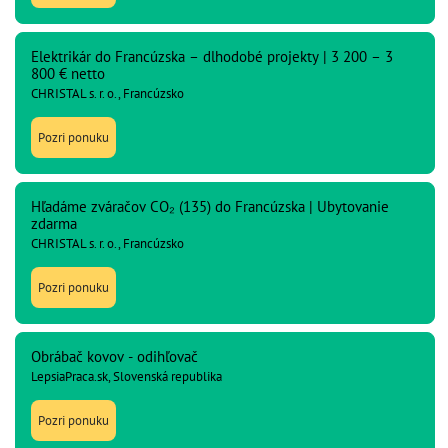
Elektrikár do Francúzska – dlhodobé projekty | 3 200 – 3
800 € netto
CHRISTAL s. r. o., Francúzsko
Pozri ponuku
Hľadáme zváračov CO₂ (135) do Francúzska | Ubytovanie
zdarma
CHRISTAL s. r. o., Francúzsko
Pozri ponuku
Obrábač kovov - odihľovač
LepsiaPraca.sk, Slovenská republika
Pozri ponuku