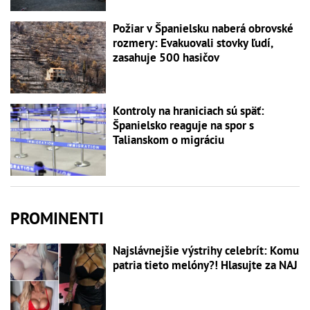
Požiar v Španielsku naberá obrovské
rozmery: Evakuovali stovky ľudí,
zasahuje 500 hasičov
Kontroly na hraniciach sú späť:
Španielsko reaguje na spor s
Talianskom o migráciu
PROMINENTI
Najslávnejšie výstrihy celebrít: Komu
patria tieto melóny?! Hlasujte za NAJ