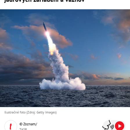
Ilustračné foto (Zdroj: Getty Images)
© Zoznam/
TASR