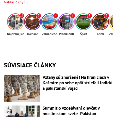
Nahlásiť chybu
16
3
4
6
7
5
Najčítanejšie
Domáce
Zahraničné
Prominenti
Šport
Krimi
Zaují
SÚVISIACE ČLÁNKY
Vzťahy sú zhoršené! Na hraniciach v
Kašmíre po sebe opäť strieľali indickí
a pakistanskí vojaci
Summit o vzdelávaní dievčat v
moslimskom svete: Pakistan