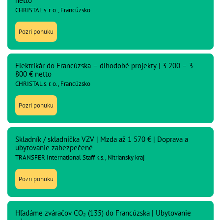
netto
CHRISTAL s. r. o., Francúzsko
Pozri ponuku
Elektrikár do Francúzska – dlhodobé projekty | 3 200 – 3
800 € netto
CHRISTAL s. r. o., Francúzsko
Pozri ponuku
Skladník / skladníčka VZV | Mzda až 1 570 € | Doprava a
ubytovanie zabezpečené
TRANSFER International Staff k.s., Nitriansky kraj
Pozri ponuku
Hľadáme zváračov CO₂ (135) do Francúzska | Ubytovanie