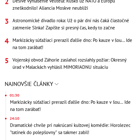
Desivé vyhlásenie veliteľa: Rusko už NATO a Európu
zneškodnilo! Aliancia Moskve neublíži
Astronomické divadlo roka: Už o pár dní nás čaká čiastočné
zatmenie Slnka! Zapíšte si presný čas, kedy to začne
Markizácky súťažiaci prerazil ďalšie dno: Po kauze v šou... Ide
na tom zarábať!
Vojenský obvod Záhorie zasiahol rozsiahly požiar: Okresný
úrad v Malackách vyhlásil MIMORIADNU situáciu
NAJNOVŠIE ČLÁNKY
01:30
Markizácky súťažiaci prerazil ďalšie dno: Po kauze v šou... Ide
na tom zarábať!
24:10
Dramatické chvíle pri nakrúcaní kultovej komédie: Horolezec
"tatínek do polepšovny" sa takmer zabil!