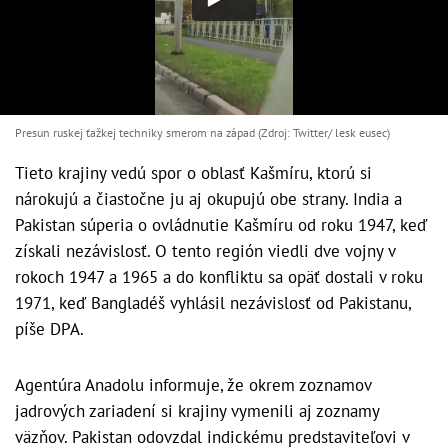
Presun ruskej ťažkej techniky smerom na západ (Zdroj: Twitter/ lesk eusec)
Tieto krajiny vedú spor o oblasť Kašmíru, ktorú si
nárokujú a čiastočne ju aj okupujú obe strany. India a
Pakistan súperia o ovládnutie Kašmíru od roku 1947, keď
získali nezávislosť. O tento región viedli dve vojny v
rokoch 1947 a 1965 a do konfliktu sa opäť dostali v roku
1971, keď Bangladéš vyhlásil nezávislosť od Pakistanu,
píše DPA.
Agentúra Anadolu informuje, že okrem zoznamov
jadrových zariadení si krajiny vymenili aj zoznamy
väzňov. Pakistan odovzdal indickému predstaviteľovi v