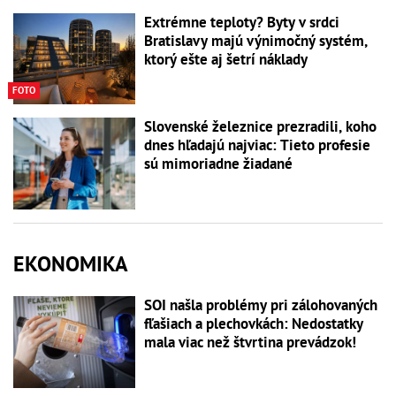
Extrémne teploty? Byty v srdci
Bratislavy majú výnimočný systém,
ktorý ešte aj šetrí náklady
FOTO
Slovenské železnice prezradili, koho
dnes hľadajú najviac: Tieto profesie
sú mimoriadne žiadané
EKONOMIKA
SOI našla problémy pri zálohovaných
fľašiach a plechovkách: Nedostatky
mala viac než štvrtina prevádzok!