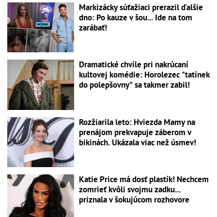
Markizácky súťažiaci prerazil ďalšie
dno: Po kauze v šou... Ide na tom
zarábať!
Dramatické chvíle pri nakrúcaní
kultovej komédie: Horolezec "tatínek
do polepšovny" sa takmer zabil!
Rozžiarila leto: Hviezda Mamy na
prenájom prekvapuje záberom v
bikinách. Ukázala viac než úsmev!
Katie Price má dosť plastík! Nechcem
zomrieť kvôli svojmu zadku...
priznala v šokujúcom rozhovore