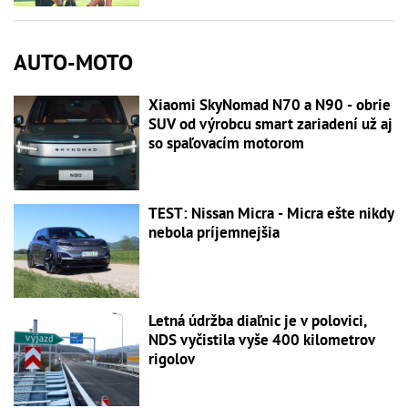
AUTO-MOTO
Xiaomi SkyNomad N70 a N90 - obrie
SUV od výrobcu smart zariadení už aj
so spaľovacím motorom
TEST: Nissan Micra - Micra ešte nikdy
nebola príjemnejšia
Letná údržba diaľnic je v polovici,
NDS vyčistila vyše 400 kilometrov
rigolov