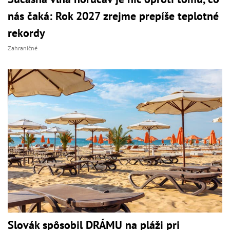
nás čaká: Rok 2027 zrejme prepíše teplotné
rekordy
Zahraničné
Slovák spôsobil DRÁMU na pláži pri