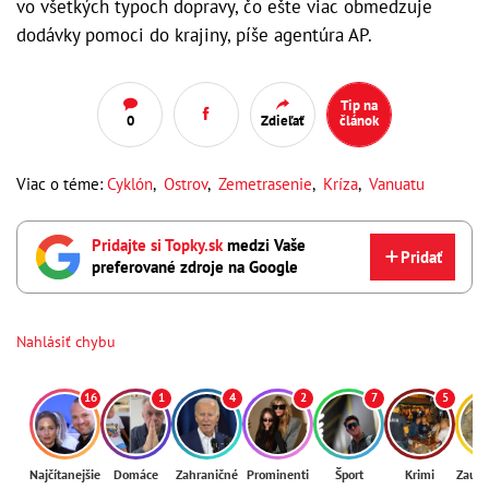
vo všetkých typoch dopravy, čo ešte viac obmedzuje
dodávky pomoci do krajiny, píše agentúra AP.
Tip na
0
Zdieľať
článok
Viac o téme:
Cyklón
,
Ostrov
,
Zemetrasenie
,
Kríza
,
Vanuatu
Pridajte si Topky.sk
medzi Vaše
Pridať
preferované zdroje na Google
Nahlásiť chybu
16
1
4
2
7
5
Najčítanejšie
Domáce
Zahraničné
Prominenti
Šport
Krimi
Zaují