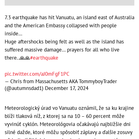
7.3 earthquake has hit Vanuatu, an island east of Australia
and the American Embassy collapsed with people
inside…
Huge aftershocks being felt as well as the island has
suffered massive damage… prayers for all who live
there..🙏🙏
#earthquake
pic.twitter.com/aJ0mFgF1PC
— Chris from Massachusetts AKA TommyboyTrader
(@autumnsdad1)
December 17, 2024
Meteorologický úrad vo Vanuatu oznámil, že sa ku krajine
blíži tlaková níž, z ktorej sa na 10 – 60 percent môže
vyvinúť cyklón. Meteorológovia očakávajú najbližšie dni
silné dažde, ktoré môžu spôsobiť záplavy a ďalšie zosuvy