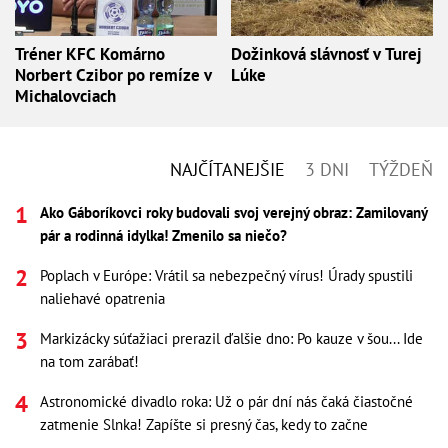
Tréner KFC Komárno
Dožinková slávnosť v Turej
Norbert Czibor po remíze v
Lúke
Michalovciach
NAJČÍTANEJŠIE
3 DNI
TÝŽDEŇ
Ako Gáboríkovci roky budovali svoj verejný obraz: Zamilovaný
pár a rodinná idylka! Zmenilo sa niečo?
Poplach v Európe: Vrátil sa nebezpečný vírus! Úrady spustili
naliehavé opatrenia
Markizácky súťažiaci prerazil ďalšie dno: Po kauze v šou... Ide
na tom zarábať!
Astronomické divadlo roka: Už o pár dní nás čaká čiastočné
zatmenie Slnka! Zapíšte si presný čas, kedy to začne