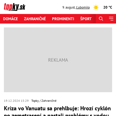
20 °C
9. august
,
Ľubomíra
DOMÁCE
ZAHRANIČNÉ
PROMINENTI
ŠPORT
ZAUJÍMAV
19.12.2024 15:29
Topky
Zahraničné
Kríza vo Vanuatu sa prehlbuje: Hrozí cyklón
po zemetrasení a nastali problémy s vodou