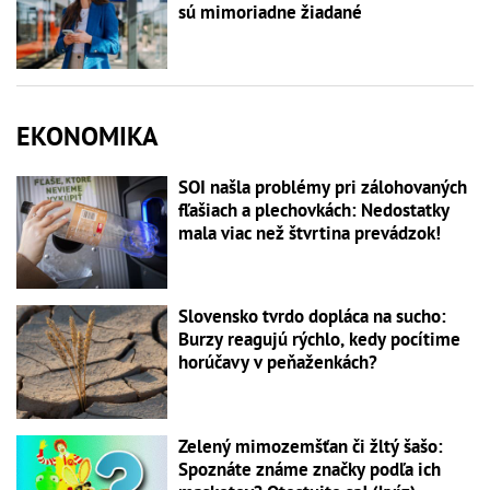
sú mimoriadne žiadané
EKONOMIKA
SOI našla problémy pri zálohovaných
fľašiach a plechovkách: Nedostatky
mala viac než štvrtina prevádzok!
Slovensko tvrdo dopláca na sucho:
Burzy reagujú rýchlo, kedy pocítime
horúčavy v peňaženkách?
Zelený mimozemšťan či žltý šašo:
Spoznáte známe značky podľa ich