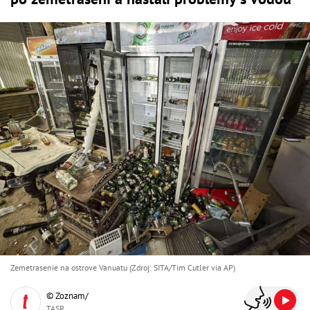
Zemetrasenie na ostrove Vanuatu (Zdroj: SITA/Tim Cutler via AP)
© Zoznam/
TASR