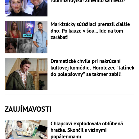
rodinná idylka! Zmenilo sa niečo?
Markizácky súťažiaci prerazil ďalšie
dno: Po kauze v šou... Ide na tom
zarábať!
Dramatické chvíle pri nakrúcaní
kultovej komédie: Horolezec "tatínek
do polepšovny" sa takmer zabil!
ZAUJÍMAVOSTI
Chlapcovi explodovala obľúbená
hračka. Skončil s vážnymi
popáleninami