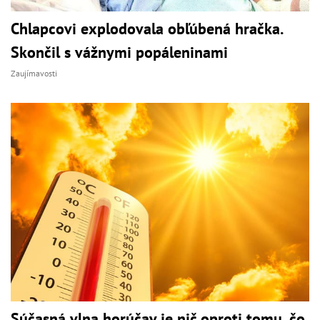
Chlapcovi explodovala obľúbená hračka.
Skončil s vážnymi popáleninami
Zaujímavosti
Súčasná vlna horúčav je nič oproti tomu, čo