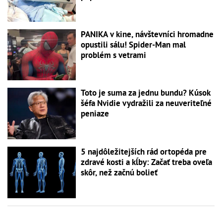
PANIKA v kine, návštevníci hromadne
opustili sálu! Spider-Man mal
problém s vetrami
Toto je suma za jednu bundu? Kúsok
šéfa Nvidie vydražili za neuveriteľné
peniaze
5 najdôležitejších rád ortopéda pre
zdravé kosti a kĺby: Začať treba oveľa
skôr, než začnú bolieť