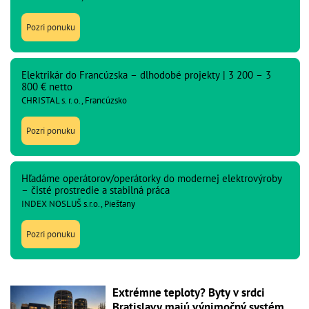
Pozri ponuku
Elektrikár do Francúzska – dlhodobé projekty | 3 200 – 3
800 € netto
CHRISTAL s. r. o., Francúzsko
Pozri ponuku
Hľadáme operátorov/operátorky do modernej elektrovýroby
– čisté prostredie a stabilná práca
INDEX NOSLUŠ s.r.o., Piešťany
Pozri ponuku
Extrémne teploty? Byty v srdci
Bratislavy majú výnimočný systém,