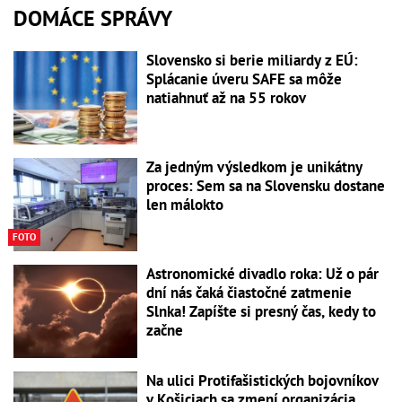
DOMÁCE SPRÁVY
Slovensko si berie miliardy z EÚ:
Splácanie úveru SAFE sa môže
natiahnuť až na 55 rokov
Za jedným výsledkom je unikátny
proces: Sem sa na Slovensku dostane
len málokto
FOTO
Astronomické divadlo roka: Už o pár
dní nás čaká čiastočné zatmenie
Slnka! Zapíšte si presný čas, kedy to
začne
Na ulici Protifašistických bojovníkov
v Košiciach sa zmení organizácia