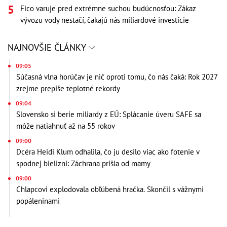
Fico varuje pred extrémne suchou budúcnosťou: Zákaz
vývozu vody nestačí, čakajú nás miliardové investície
NAJNOVŠIE ČLÁNKY
09:05
Súčasná vlna horúčav je nič oproti tomu, čo nás čaká: Rok 2027
zrejme prepíše teplotné rekordy
09:04
Slovensko si berie miliardy z EÚ: Splácanie úveru SAFE sa
môže natiahnuť až na 55 rokov
09:00
Dcéra Heidi Klum odhalila, čo ju desilo viac ako fotenie v
spodnej bielizni: Záchrana prišla od mamy
09:00
Chlapcovi explodovala obľúbená hračka. Skončil s vážnymi
popáleninami