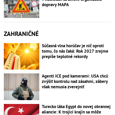
dopravy MAPA
ZAHRANIČNÉ
Súčasná vlna horúčav je nič oproti
tomu, čo nás čaká: Rok 2027 zrejme
prepíše teplotné rekordy
Agenti ICE pod kamerami: USA chcú
zvýšiť kontrolu nad zásahmi, zábery
však nemusia zverejniť
Turecko láka Egypt do novej obrannej
aliancie: K trojici krajín sa môže