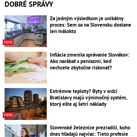
DOBRÉ SPRÁVY
Za jedným výsledkom je unikátny
proces: Sem sa na Slovensku dostane
len málokto
FOTO
Inflácia zmenila správanie Slovákov:
Ako narábať s peniazmi, keď
nechcete zbytočne riskovať?
Extrémne teploty? Byty v srdci
Bratislavy majú výnimočný systém,
ktorý ešte aj šetrí náklady
FOTO
Slovenské železnice prezradili, koho
dnes hľadajú najviac: Tieto profesie