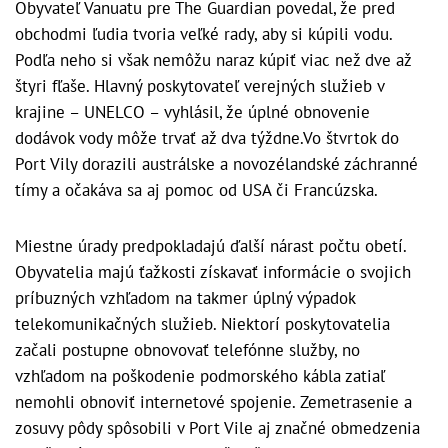
Obyvateľ Vanuatu pre The Guardian povedal, že pred
obchodmi ľudia tvoria veľké rady, aby si kúpili vodu.
Podľa neho si však nemôžu naraz kúpiť viac než dve až
štyri fľaše. Hlavný poskytovateľ verejných služieb v
krajine – UNELCO – vyhlásil, že úplné obnovenie
dodávok vody môže trvať až dva týždne.Vo štvrtok do
Port Vily dorazili austrálske a novozélandské záchranné
tímy a očakáva sa aj pomoc od USA či Francúzska.
Miestne úrady predpokladajú ďalší nárast počtu obetí.
Obyvatelia majú ťažkosti získavať informácie o svojich
príbuzných vzhľadom na takmer úplný výpadok
telekomunikačných služieb. Niektorí poskytovatelia
začali postupne obnovovať telefónne služby, no
vzhľadom na poškodenie podmorského kábla zatiaľ
nemohli obnoviť internetové spojenie. Zemetrasenie a
zosuvy pôdy spôsobili v Port Vile aj značné obmedzenia