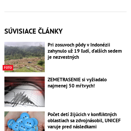
SÚVISIACE ČLÁNKY
Pri zosuvoch pôdy v Indonézii
zahynulo už 19 ľudí, ďalších sedem
je nezvestných
FOTO
ZEMETRASENIE si vyžiadalo
najmenej 50 mŕtvych!
Počet detí žijúcich v konfliktných
oblastiach sa zdvojnásobil, UNICEF
varuje pred následkami