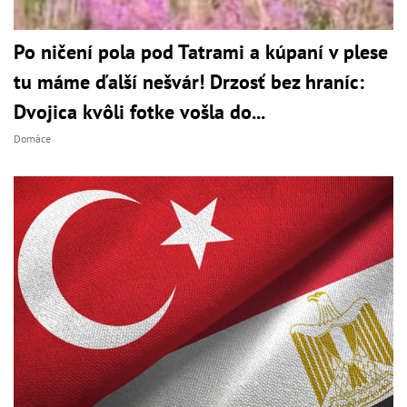
Po ničení pola pod Tatrami a kúpaní v plese
tu máme ďalší nešvár! Drzosť bez hraníc:
Dvojica kvôli fotke vošla do...
Domáce