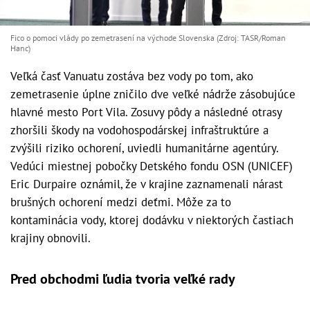
Fico o pomoci vlády po zemetrasení na východe Slovenska (Zdroj: TASR/Roman
Hanc)
Veľká časť Vanuatu zostáva bez vody po tom, ako
zemetrasenie úplne zničilo dve veľké nádrže zásobujúce
hlavné mesto Port Vila. Zosuvy pôdy a následné otrasy
zhoršili škody na vodohospodárskej infraštruktúre a
zvýšili riziko ochorení, uviedli humanitárne agentúry.
Vedúci miestnej pobočky Detského fondu OSN (UNICEF)
Eric Durpaire oznámil, že v krajine zaznamenali nárast
brušných ochorení medzi deťmi. Môže za to
kontaminácia vody, ktorej dodávku v niektorých častiach
krajiny obnovili.
Pred obchodmi ľudia tvoria veľké rady