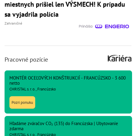
miestnych prišiel len VÝSMECH! K prípadu
sa vyjadrila polícia
Zahraničné
Pracovné pozície
MONTÉR OCEĽOVÝCH KONŠTRUKCIÍ - FRANCÚZSKO - 3 600
netto
CHRISTAL s. r. o., Francúzsko
Pozri ponuku
Hľadáme zváračov CO₂ (135) do Francúzska | Ubytovanie
zdarma
CHRISTAL s. r. o., Francúzsko