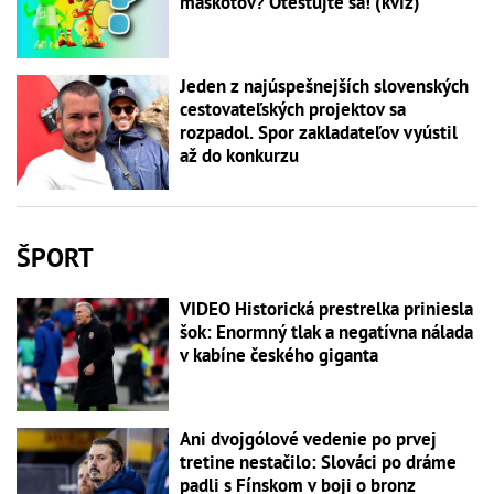
maskotov? Otestujte sa! (kvíz)
Jeden z najúspešnejších slovenských
cestovateľských projektov sa
rozpadol. Spor zakladateľov vyústil
až do konkurzu
ŠPORT
VIDEO Historická prestrelka priniesla
šok: Enormný tlak a negatívna nálada
v kabíne českého giganta
Ani dvojgólové vedenie po prvej
tretine nestačilo: Slováci po dráme
padli s Fínskom v boji o bronz