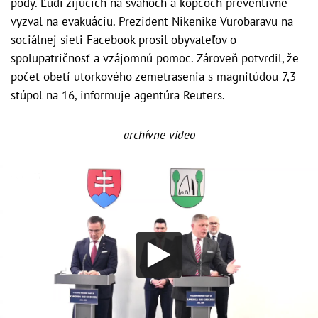
pôdy. Ľudí žijúcich na svahoch a kopcoch preventívne
vyzval na evakuáciu. Prezident Nikenike Vurobaravu na
sociálnej sieti Facebook prosil obyvateľov o
spolupatričnosť a vzájomnú pomoc. Zároveň potvrdil, že
počet obetí utorkového zemetrasenia s magnitúdou 7,3
stúpol na 16, informuje agentúra Reuters.
archívne video