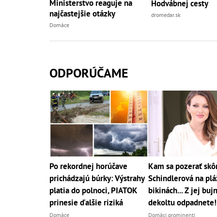
Ministerstvo reaguje na
Hodvábnej cesty
najčastejšie otázky
dromedar.sk
Domáce
ODPORÚČAME
Po rekordnej horúčave
Kam sa pozerať skô
prichádzajú búrky: Výstrahy
Schindlerová na pláž
platia do polnoci, PIATOK
bikinách... Z jej bu
prinesie ďalšie riziká
dekoltu odpadnete!
Domáce
Domáci prominenti