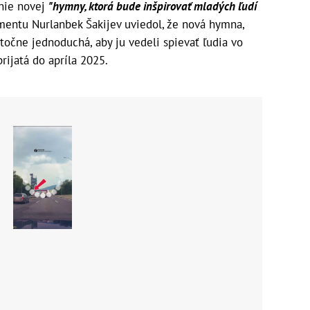
enie novej
"hymny, ktorá bude inšpirovať mladých ľudí
mentu Nurlanbek Šakijev uviedol, že nová hymna,
točne jednoduchá, aby ju vedeli spievať ľudia vo
rijatá do apríla 2025.