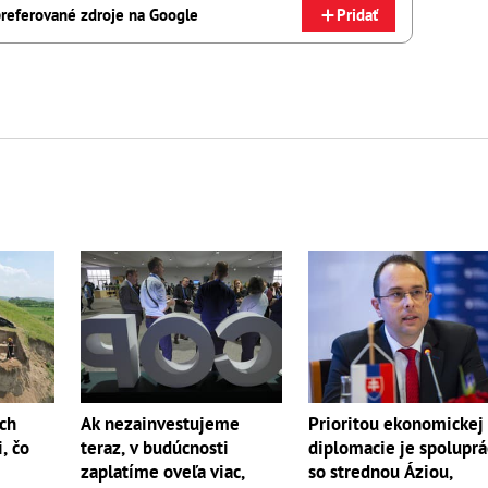
referované zdroje na Google
Pridať
ch
Ak nezainvestujeme
Prioritou ekonomickej
, čo
teraz, v budúcnosti
diplomacie je spoluprá
zaplatíme oveľa viac,
so strednou Áziou,