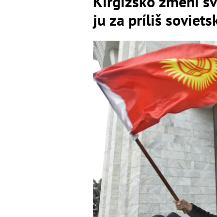
Kirgizsko zmení s
ju za príliš soviets