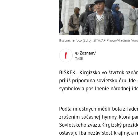
Ilustračné foto (Zdroj: SITA/AP Photo/Vladimir Voro
© Zoznam/
TASR
BIŠKEK - Kirgizsko vo štvrtok ozná
príliš pripomína sovietsku éru. Ide
symbolov a posilnenie národnej iden
Podľa miestnych médií bola zriade
zrušením súčasnej hymny, ktorá pa
Sovietskeho zväzu.Kirgizský prezi
oslavuje iba nezávislosť krajiny, a 