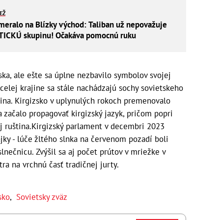
IEŽ
meralo na Blízky východ: Taliban už nepovažuje
TICKÚ skupinu! Očakáva pomocnú ruku
ka, ale ešte sa úplne nezbavilo symbolov svojej
celej krajine sa stále nachádzajú sochy sovietskeho
nina. Kirgizsko v uplynulých rokoch premenovalo
začalo propagovať kirgizský jazyk, pričom popri
 ruština.Kirgizský parlament v decembri 2023
ajky - lúče žltého slnka na červenom pozadí boli
lnečnicu. Zvýšil sa aj počet prútov v mriežke v
ra na vrchnú časť tradičnej jurty.
sko
,
Sovietsky zväz