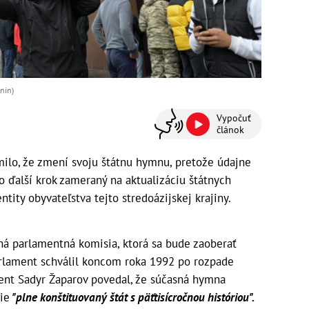
nin)
Vypočuť
článok
milo, že zmení svoju štátnu hymnu, pretože údajne
 o ďalší krok zameraný na aktualizáciu štátnych
tity obyvateľstva tejto stredoázijskej krajiny.
ná parlamentná komisia, ktorá sa bude zaoberať
rlament schválil koncom roka 1992 po rozpade
dent Sadyr Žaparov povedal, že súčasná hymna
nie
"plne konštituovaný štát s päťtisícročnou históriou".