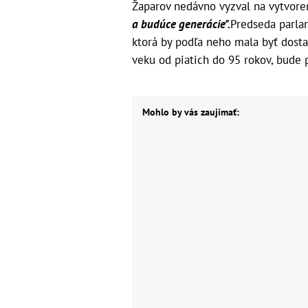
Žaparov nedávno vyzval na vytvor
a budúce generácie".
Predseda parla
ktorá by podľa neho mala byť dosta
veku od piatich do 95 rokov, bude p
Mohlo by vás zaujímať: