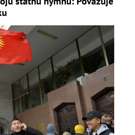
voju štátnu hymnu: Považuje
ku