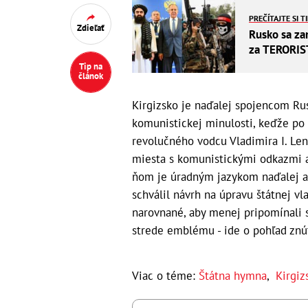
PREČÍTAJTE SI T
Zdieľať
Rusko sa za
za TERORIS
Tip na
článok
Kirgizsko je naďalej spojencom Rus
komunistickej minulosti, keďže po 
revolučného vodcu Vladimira I. Le
miesta s komunistickými odkazmi a 
ňom je úradným jazykom naďalej aj
schválil návrh na úpravu štátnej vl
narovnané, aby menej pripomínali s
strede emblému - ide o pohľad znút
Viac o téme:
Štátna hymna
,
Kirgiz