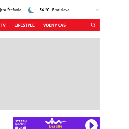
ajtra Štefánia
36 °C
 TV
LIFESTYLE
VOĽNÝ ČAS
STREAM
NAŽIVO
Bastille