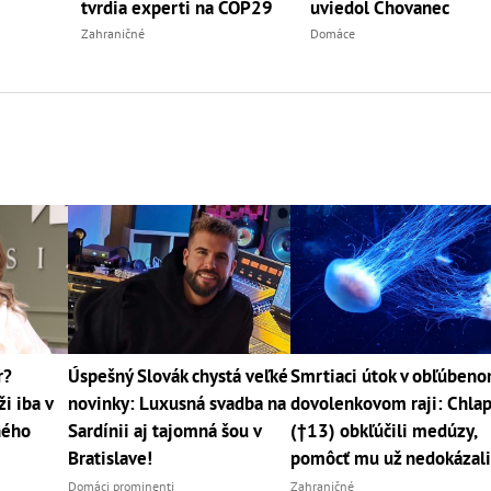
tvrdia experti na COP29
uviedol Chovanec
Zahraničné
Domáce
r?
Úspešný Slovák chystá veľké
Smrtiaci útok v obľúben
i iba v
novinky: Luxusná svadba na
dovolenkovom raji: Chla
jného
Sardínii aj tajomná šou v
(†13) obkľúčili medúzy,
Bratislave!
pomôcť mu už nedokázal
Domáci prominenti
Zahraničné