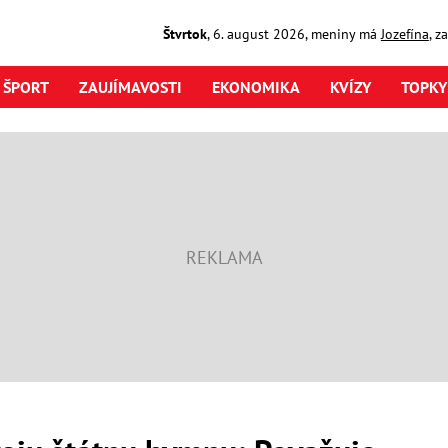
Štvrtok
,
6. august
2026
,
meniny má
Jozefína
, z
ŠPORT
ZAUJÍMAVOSTI
EKONOMIKA
KVÍZY
TOPKY