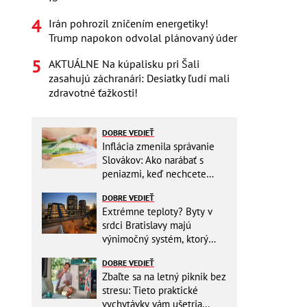
Irán pohrozil zničením energetiky!
Trump napokon odvolal plánovaný úder
AKTUÁLNE Na kúpalisku pri Šali
zasahujú záchranári: Desiatky ľudí mali
zdravotné ťažkosti!
DOBRE VEDIEŤ
Inflácia zmenila správanie
Slovákov: Ako narábať s
peniazmi, keď nechcete
zbytočne riskovať?
DOBRE VEDIEŤ
Extrémne teploty? Byty v
srdci Bratislavy majú
výnimočný systém, ktorý
ešte aj šetrí náklady
DOBRE VEDIEŤ
Zbaľte sa na letný piknik bez
stresu: Tieto praktické
vychytávky vám ušetria