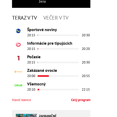
žena
TERAZ V TV
VEČER V TV
Športové noviny
20:15
20:30
Informácie pre tipujúcich
20:15
20:20
Počasie
20:15
20:30
Zakázané ovocie
20:00
20:55
Všemocný
20:10
22:15
Navoľ stanice
Celý program
ZAHRANIČNÉ