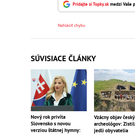
Pridajte si Topky.sk
medzi Vaše p
Nahlásiť chybu
SÚVISIACE ČLÁNKY
Nový rok privíta
Vzácny objav český
Slovensko s novou
archeológov: Zistili
verziou štátnej hymny:
jedli obyvatelia