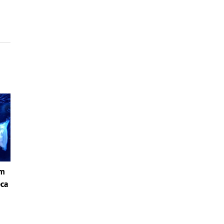
om
pca
i