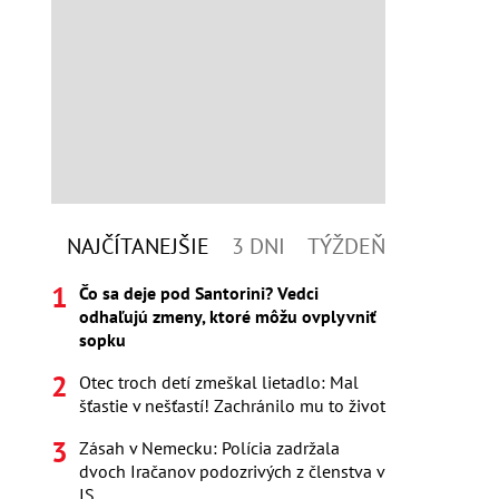
NAJČÍTANEJŠIE
3 DNI
TÝŽDEŇ
Čo sa deje pod Santorini? Vedci
odhaľujú zmeny, ktoré môžu ovplyvniť
sopku
Otec troch detí zmeškal lietadlo: Mal
šťastie v nešťastí! Zachránilo mu to život
Zásah v Nemecku: Polícia zadržala
dvoch Iračanov podozrivých z členstva v
IS