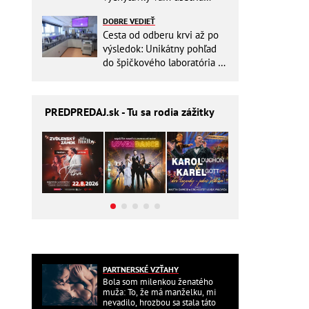
miesto v batohu!
DOBRE VEDIEŤ
Cesta od odberu krvi až po
výsledok: Unikátny pohľad
do špičkového laboratória na
Slovensku
PREDPREDAJ
.sk - Tu sa rodia zážitky
PARTNERSKÉ VZŤAHY
Bola som milenkou ženatého
muža: To, že má manželku, mi
nevadilo, hrozbou sa stala táto