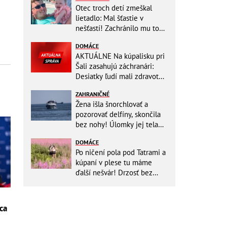
Otec troch detí zmeškal
lietadlo: Mal šťastie v
nešťastí! Zachránilo mu to
život
DOMÁCE
AKTUÁLNE Na kúpalisku pri
Šali zasahujú záchranári:
Desiatky ľudí mali zdravotné
ťažkosti!
ZAHRANIČNÉ
Žena išla šnorchlovať a
pozorovať delfíny, skončila
bez nohy! Úlomky jej tela
zostali v mori
DOMÁCE
Po ničení pola pod Tatrami a
kúpaní v plese tu máme
ďalší nešvár! Drzosť bez
hraníc: Dvojica kvôli fotke
vošla do...
ca