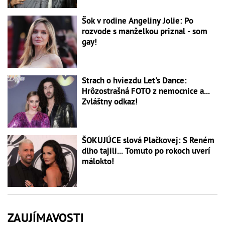
Šok v rodine Angeliny Jolie: Po
rozvode s manželkou priznal - som
gay!
Strach o hviezdu Let's Dance:
Hrôzostrašná FOTO z nemocnice a...
Zvláštny odkaz!
ŠOKUJÚCE slová Plačkovej: S Reném
dlho tajili... Tomuto po rokoch uverí
málokto!
ZAUJÍMAVOSTI