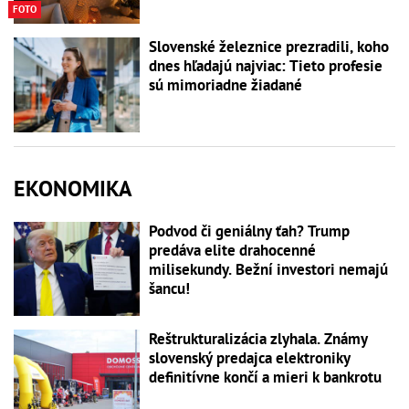
FOTO
Slovenské železnice prezradili, koho
dnes hľadajú najviac: Tieto profesie
sú mimoriadne žiadané
EKONOMIKA
Podvod či geniálny ťah? Trump
predáva elite drahocenné
milisekundy. Bežní investori nemajú
šancu!
Reštrukturalizácia zlyhala. Známy
slovenský predajca elektroniky
definitívne končí a mieri k bankrotu