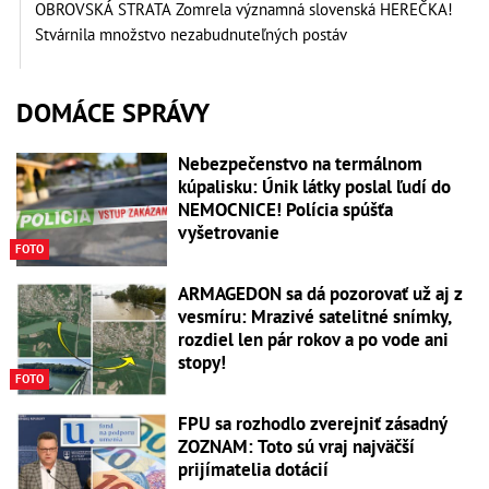
OBROVSKÁ STRATA Zomrela významná slovenská HEREČKA!
Stvárnila množstvo nezabudnuteľných postáv
DOMÁCE SPRÁVY
Nebezpečenstvo na termálnom
kúpalisku: Únik látky poslal ľudí do
NEMOCNICE! Polícia spúšťa
vyšetrovanie
FOTO
ARMAGEDON sa dá pozorovať už aj z
vesmíru: Mrazivé satelitné snímky,
rozdiel len pár rokov a po vode ani
stopy!
FOTO
FPU sa rozhodlo zverejniť zásadný
ZOZNAM: Toto sú vraj najväčší
prijímatelia dotácií