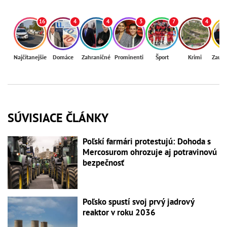
16
4
4
3
7
4
Najčítanejšie
Domáce
Zahraničné
Prominenti
Šport
Krimi
Zaují
SÚVISIACE ČLÁNKY
Poľskí farmári protestujú: Dohoda s
Mercosurom ohrozuje aj potravinovú
bezpečnosť
Poľsko spustí svoj prvý jadrový
reaktor v roku 2036