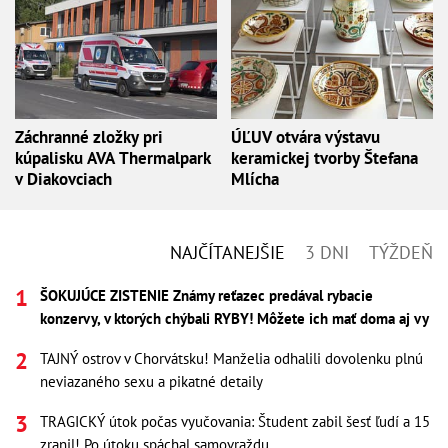
Záchranné zložky pri
ÚĽUV otvára výstavu
kúpalisku AVA Thermalpark
keramickej tvorby Štefana
v Diakovciach
Mlícha
NAJČÍTANEJŠIE
3 DNI
TÝŽDEŇ
ŠOKUJÚCE ZISTENIE Známy reťazec predával rybacie
konzervy, v ktorých chýbali RYBY! Môžete ich mať doma aj vy
TAJNÝ ostrov v Chorvátsku! Manželia odhalili dovolenku plnú
neviazaného sexu a pikatné detaily
TRAGICKÝ útok počas vyučovania: Študent zabil šesť ľudí a 15
zranil! Po útoku spáchal samovraždu