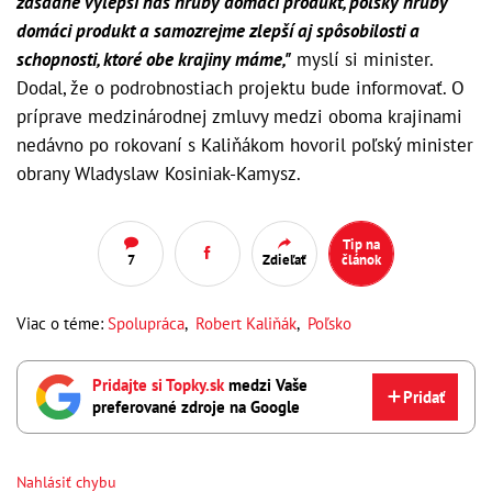
zásadne vylepší náš hrubý domáci produkt, poľský hrubý
domáci produkt a samozrejme zlepší aj spôsobilosti a
schopnosti, ktoré obe krajiny máme,"
myslí si minister.
Dodal, že o podrobnostiach projektu bude informovať. O
príprave medzinárodnej zmluvy medzi oboma krajinami
nedávno po rokovaní s Kaliňákom hovoril poľský minister
obrany Wladyslaw Kosiniak-Kamysz.
Tip na
7
Zdieľať
článok
Viac o téme:
Spolupráca
,
Robert Kaliňák
,
Poľsko
Pridajte si Topky.sk
medzi Vaše
Pridať
preferované zdroje na Google
Nahlásiť chybu