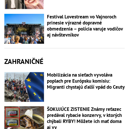
Festival Lovestream vo Vajnoroch
prinesie výrazné dopravné
obmedzenia – polícia varuje vodičov
aj návštevníkov
ZAHRANIČNÉ
Mobilizácia na sieťach vyvoláva
poplach pre Európsku komisiu:
Migranti chystajú ďalší vpád do Ceuty
ŠOKUJÚCE ZISTENIE Známy reťazec
predával rybacie konzervy, v ktorých
chýbali RYBY! Môžete ich mať doma
aj vy