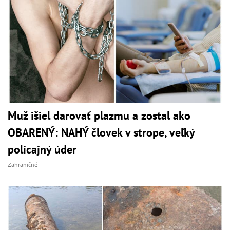
Muž išiel darovať plazmu a zostal ako
OBARENÝ: NAHÝ človek v strope, veľký
policajný úder
Zahraničné