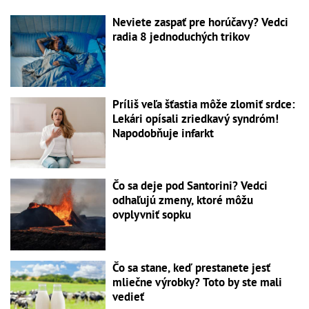
Neviete zaspať pre horúčavy? Vedci
radia 8 jednoduchých trikov
Príliš veľa šťastia môže zlomiť srdce:
Lekári opísali zriedkavý syndróm!
Napodobňuje infarkt
Čo sa deje pod Santorini? Vedci
odhaľujú zmeny, ktoré môžu
ovplyvniť sopku
Čo sa stane, keď prestanete jesť
mliečne výrobky? Toto by ste mali
vedieť