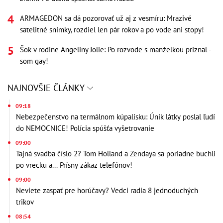
ARMAGEDON sa dá pozorovať už aj z vesmíru: Mrazivé
satelitné snímky, rozdiel len pár rokov a po vode ani stopy!
Šok v rodine Angeliny Jolie: Po rozvode s manželkou priznal -
som gay!
NAJNOVŠIE ČLÁNKY
09:18
Nebezpečenstvo na termálnom kúpalisku: Únik látky poslal ľudí
do NEMOCNICE! Polícia spúšťa vyšetrovanie
09:00
Tajná svadba číslo 2? Tom Holland a Zendaya sa poriadne buchli
po vrecku a... Prísny zákaz telefónov!
09:00
Neviete zaspať pre horúčavy? Vedci radia 8 jednoduchých
trikov
08:54