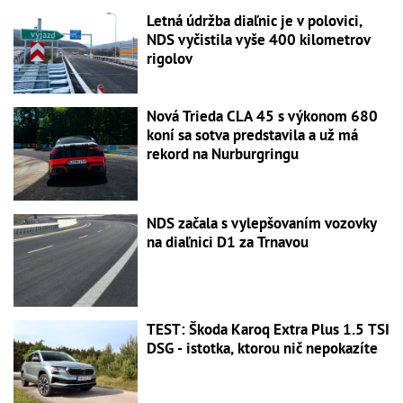
Letná údržba diaľnic je v polovici,
NDS vyčistila vyše 400 kilometrov
rigolov
Nová Trieda CLA 45 s výkonom 680
koní sa sotva predstavila a už má
rekord na Nurburgringu
NDS začala s vylepšovaním vozovky
na diaľnici D1 za Trnavou
TEST: Škoda Karoq Extra Plus 1.5 TSI
DSG - istotka, ktorou nič nepokazíte