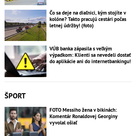
Čo sa deje na diaľnici, kým stojíte v
kolóne? Takto pracujú cestári počas
letnej údržby! (foto)
VÚB banka zápasila s veľkým
výpadkom: Klienti sa nevedeli dostať
do aplikácie ani do internetbankingu!
ŠPORT
FOTO Messiho žena v bikinách:
Komentár Ronaldovej Georginy
vyvolal ošiaľ