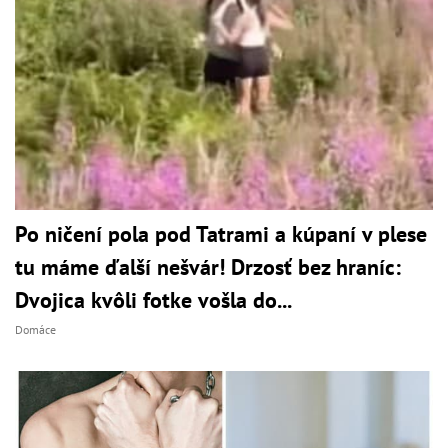
Po ničení pola pod Tatrami a kúpaní v plese
tu máme ďalší nešvár! Drzosť bez hraníc:
Dvojica kvôli fotke vošla do...
Domáce