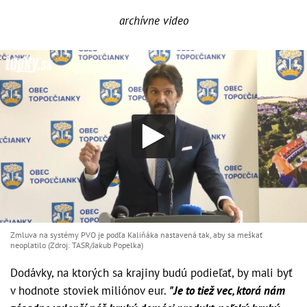
archívne video
Zmluva na systémy PVO je podľa Kaliňáka nastavená tak, aby sa meškať
neoplatilo (Zdroj: TASR/Jakub Popelka)
Dodávky, na ktorých sa krajiny budú podieľať, by mali byť
v hodnote stoviek miliónov eur.
"Je to tiež vec, ktorá nám