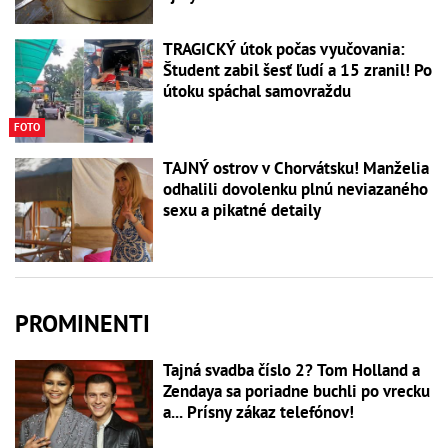
TRAGICKÝ útok počas vyučovania:
Študent zabil šesť ľudí a 15 zranil! Po
útoku spáchal samovraždu
FOTO
TAJNÝ ostrov v Chorvátsku! Manželia
odhalili dovolenku plnú neviazaného
sexu a pikatné detaily
PROMINENTI
Tajná svadba číslo 2? Tom Holland a
Zendaya sa poriadne buchli po vrecku
a... Prísny zákaz telefónov!