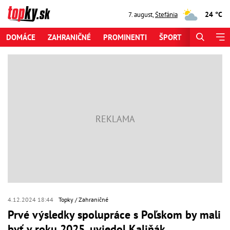
24 °C
7. august
,
Štefánia
DOMÁCE
ZAHRANIČNÉ
PROMINENTI
ŠPORT
ZAUJÍMAV
4.12.2024 18:44
Topky
Zahraničné
Prvé výsledky spolupráce s Poľskom by mali
byť v roku 2025, uviedol Kaliňák