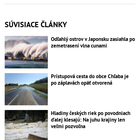
SÚVISIACE ČLÁNKY
Odľahlý ostrov v Japonsku zasiahla po
zemetrasení vlna cunami
Prístupová cesta do obce Chľaba je
po záplavách opäť otvorená
Hladiny českých riek po povodniach
ďalej klesajú: Na juhu krajiny len
veľmi pozvoľna