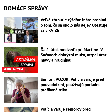
DOMÁCE SPRÁVY
Veľké zhrnutie týždňa: Máte prehľad
o tom, čo sa okolo nás deje? Otestuje
sa v KVÍZE
Ďalší útok medveďa pri Martine: V
Sučanoch dohrýzol muža, utrpel úraz
hlavy a hrudníka!
AKTUALIZOVANÉ
Seniori, POZOR! Polícia varuje pred
podvodníkmi, používajú poriadne
prefíkané triky
Polícia varuje seniorov pred