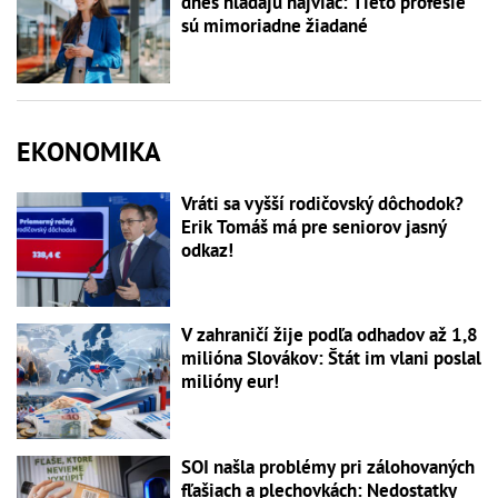
dnes hľadajú najviac: Tieto profesie
sú mimoriadne žiadané
EKONOMIKA
Vráti sa vyšší rodičovský dôchodok?
Erik Tomáš má pre seniorov jasný
odkaz!
V zahraničí žije podľa odhadov až 1,8
milióna Slovákov: Štát im vlani poslal
milióny eur!
SOI našla problémy pri zálohovaných
fľašiach a plechovkách: Nedostatky