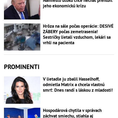
Namiesto útoku chce nechať prehĺbiť
jeho ekonomickú krízu
Hrôza na sále počas operácie: DESIVÉ
ZÁBERY počas zemetrasenia!
Sestričky lietali vzduchom, lekári sa
vrhli na pacienta
PROMINENTI
V lietadle ju zbalil Hasselhoff,
odmietla Matrix a chcela vlastnú
smrť: Dnes randí s láskou z mladosti!
Hospodárová chytila v správach
záchvat smiechu, stiahla aj