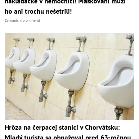
nakladačke v nemocnici! Maskovaní muži
ho ani trochu nešetrili!
Zahraniční prominenti
Hrôza na čerpacej stanici v Chorvátsku:
Mladý turista sa obnažoval pred 63-ročnou