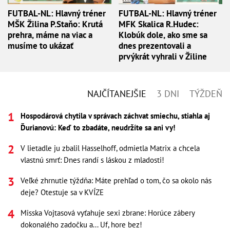
FUTBAL-NL: Hlavný tréner
FUTBAL-NL: Hlavný tréner
MŠK Žilina P.Staňo: Krutá
MFK Skalica R.Hudec:
prehra, máme na viac a
Klobúk dole, ako sme sa
musíme to ukázať
dnes prezentovali a
prvýkrát vyhrali v Žiline
NAJČÍTANEJŠIE
3 DNI
TÝŽDEŇ
Hospodárová chytila v správach záchvat smiechu, stiahla aj
Ďurianovú: Keď to zbadáte, neudržíte sa ani vy!
V lietadle ju zbalil Hasselhoff, odmietla Matrix a chcela
vlastnú smrť: Dnes randí s láskou z mladosti!
Veľké zhrnutie týždňa: Máte prehľad o tom, čo sa okolo nás
deje? Otestuje sa v KVÍZE
Misska Vojtasová vyťahuje sexi zbrane: Horúce zábery
dokonalého zadočku a... Uf, hore bez!