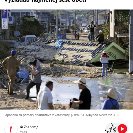
Japonsko sa pomaly spamätáva z katastrofy. (Zdroj: SITA/Kyodo News via AP)
© Zoznam/
TASR