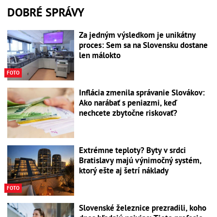
DOBRÉ SPRÁVY
Za jedným výsledkom je unikátny
proces: Sem sa na Slovensku dostane
len málokto
FOTO
Inflácia zmenila správanie Slovákov:
Ako narábať s peniazmi, keď
nechcete zbytočne riskovať?
Extrémne teploty? Byty v srdci
Bratislavy majú výnimočný systém,
ktorý ešte aj šetrí náklady
FOTO
Slovenské železnice prezradili, koho