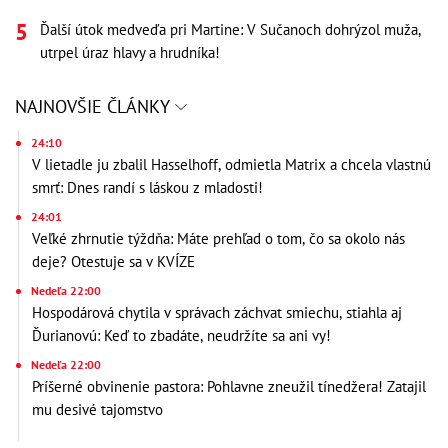
Ďalší útok medveďa pri Martine: V Sučanoch dohrýzol muža,
utrpel úraz hlavy a hrudníka!
NAJNOVŠIE ČLÁNKY
24:10
V lietadle ju zbalil Hasselhoff, odmietla Matrix a chcela vlastnú
smrť: Dnes randí s láskou z mladosti!
24:01
Veľké zhrnutie týždňa: Máte prehľad o tom, čo sa okolo nás
deje? Otestuje sa v KVÍZE
Nedeľa 22:00
Hospodárová chytila v správach záchvat smiechu, stiahla aj
Ďurianovú: Keď to zbadáte, neudržíte sa ani vy!
Nedeľa 22:00
Príšerné obvinenie pastora: Pohlavne zneužil tínedžera! Zatajil
mu desivé tajomstvo