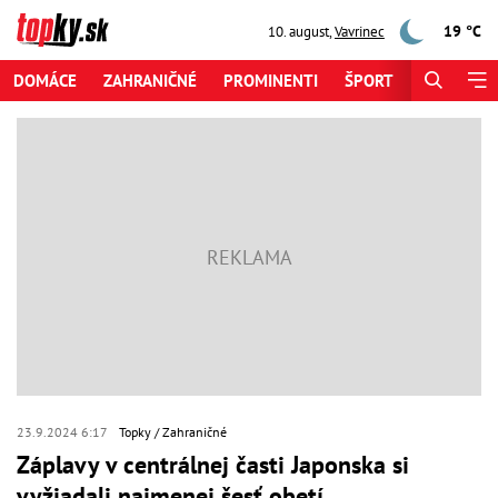
19 °C
10. august
,
Vavrinec
DOMÁCE
ZAHRANIČNÉ
PROMINENTI
ŠPORT
ZAUJÍMAV
23.9.2024 6:17
Topky
Zahraničné
Záplavy v centrálnej časti Japonska si
vyžiadali najmenej šesť obetí