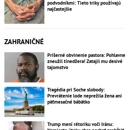
podvodníkmi: Tieto triky používajú
najčastejšie
ZAHRANIČNÉ
Príšerné obvinenie pastora: Pohlavne
zneužil tínedžera! Zatajil mu desivé
tajomstvo
Tragédia pri Soche slobody:
Prevrátenie lode neprežila žena ani
päťmesačné bábätko
Trump mení rétoriku voči Iránu: