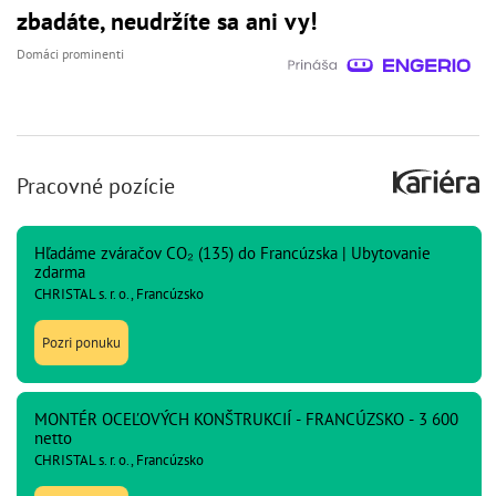
zbadáte, neudržíte sa ani vy!
Domáci prominenti
Pracovné pozície
Hľadáme zváračov CO₂ (135) do Francúzska | Ubytovanie
zdarma
CHRISTAL s. r. o., Francúzsko
Pozri ponuku
MONTÉR OCEĽOVÝCH KONŠTRUKCIÍ - FRANCÚZSKO - 3 600
netto
CHRISTAL s. r. o., Francúzsko