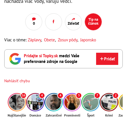
nachádza viac vody, varujú vedci.
Tip na
0
Zdieľať
článok
Viac o téme:
Záplavy
,
Obete
,
Zosuv pôdy
,
Japonsko
Pridajte si Topky.sk
medzi Vaše
Pridať
preferované zdroje na Google
Nahlásiť chybu
16
4
4
3
7
2
Najčítanejšie
Domáce
Zahraničné
Prominenti
Šport
Krimi
Zaují