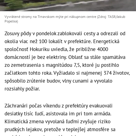
Vyvrátené stromy na Trnavskom mýte pri nákupnom centre (Zdroj: TASR/Jakub
Popelka)
Zosuvy pôdy v pondelok zablokovali cesty a odrezali od
okolia viac než 100 lokalít v prefektúre. Energetická
spoločnosť Hokuriku uviedla, že približne 4000
domácností je bez elektriny. Oblasť sa stále spamätáva
zo zemetrasenia s magnitúdou 7,5, ktoré ju postihlo
začiatkom tohto roka. Vyžiadalo si najmenej 374 životov,
spôsobilo zrútenie budov, vlny cunami a vyvolalo
rozsiahly požiar.
Záchranári počas víkendu z prefektúry evakuovali
desiatky tisíc ľudí, asistovala im pri tom armáda.
Klimatická zmena vyvolaná ľuďmi zvyšuje riziko
prudkých lejakov, pretože v teplejšej atmosfére sa