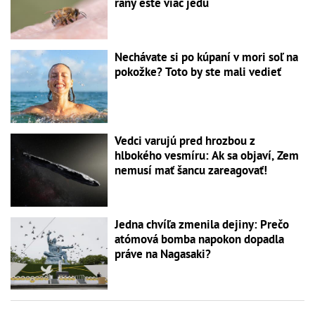
rany ešte viac jedu
Nechávate si po kúpaní v mori soľ na
pokožke? Toto by ste mali vedieť
Vedci varujú pred hrozbou z
hlbokého vesmíru: Ak sa objaví, Zem
nemusí mať šancu zareagovať!
Jedna chvíľa zmenila dejiny: Prečo
atómová bomba napokon dopadla
práve na Nagasaki?