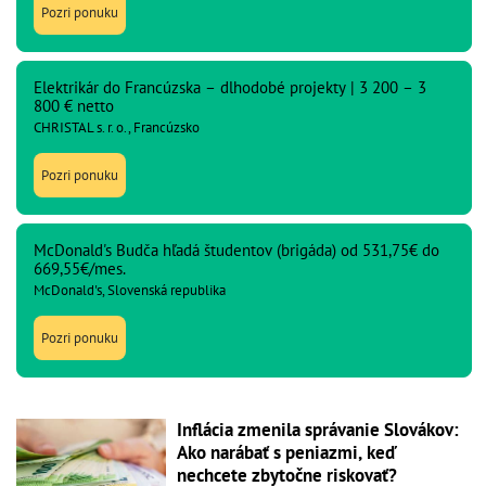
Pozri ponuku
Elektrikár do Francúzska – dlhodobé projekty | 3 200 – 3
800 € netto
CHRISTAL s. r. o., Francúzsko
Pozri ponuku
McDonald's Budča hľadá študentov (brigáda) od 531,75€ do
669,55€/mes.
McDonald's, Slovenská republika
Pozri ponuku
Inflácia zmenila správanie Slovákov:
Ako narábať s peniazmi, keď
nechcete zbytočne riskovať?