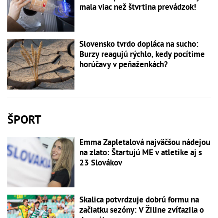
mala viac než štvrtina prevádzok!
Slovensko tvrdo dopláca na sucho:
Burzy reagujú rýchlo, kedy pocítime
horúčavy v peňaženkách?
ŠPORT
Emma Zapletalová najväčšou nádejou
na zlato: Štartujú ME v atletike aj s
23 Slovákov
Skalica potvrdzuje dobrú formu na
začiatku sezóny: V Žiline zvíťazila o