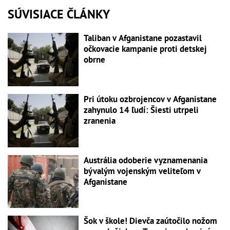
SÚVISIACE ČLÁNKY
Taliban v Afganistane pozastavil
očkovacie kampanie proti detskej
obrne
Pri útoku ozbrojencov v Afganistane
zahynulo 14 ľudí: Šiesti utrpeli
zranenia
Austrália odoberie vyznamenania
bývalým vojenským veliteľom v
Afganistane
Šok v škole! Dievča zaútočilo nožom