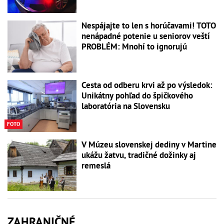
Nespájajte to len s horúčavami! TOTO
nenápadné potenie u seniorov veští
PROBLÉM: Mnohí to ignorujú
Cesta od odberu krvi až po výsledok:
Unikátny pohľad do špičkového
laboratória na Slovensku
FOTO
V Múzeu slovenskej dediny v Martine
ukážu žatvu, tradičné dožinky aj
remeslá
ZAHRANIČNÉ