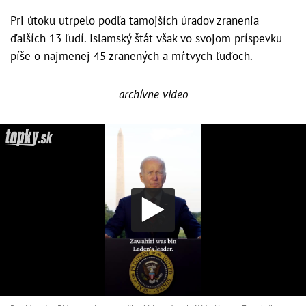
Pri útoku utrpelo podľa tamojších úradov zranenia
ďalších 13 ľudí. Islamský štát však vo svojom príspevku
píše o najmenej 45 zranených a mŕtvych ľuďoch.
archívne video