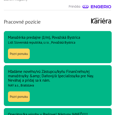
Pracovné pozície
Manažérka predajne (ž/m), Považská Bystrica
Lidl Slovenská republika, s.r.o., Považská Bystrica
Pozri ponuku
Hľadáme nového/vú Zástupcu/kyňu Finančného/ej
manažéra/ky &amp; Daňový/á špecialista/ka pre Nay.
Neváhaj a pridaj sa k nám.
NAY a.s., Bratislava
Pozri ponuku
Operátor/ka výroby v Prešove! Nástupy IHNEĎ!!!!