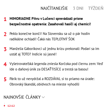
NAJČÍTANEJŠIE
3 DNI
TÝŽDEŇ
MIMORIADNE Pitvu v Lučenci sprevádzali prísne
bezpečnostné opatrenia: Zasahovali hasiči aj chemici!
Peklo konečne končí! Na Slovensku sa už o pár hodín
radikálne ochladí! Čaká nás TEPLOTNÝ ŠOK
Manželia Gáboríkovci už jednu krízu prekonali: Podarí sa im
ustáť aj TOTO? Indície sú jasné!
Vyšetrovateľská legenda zniesla Korčoka pod čiernu zem: Veď
ide o daňový únik za DESAŤTISÍCE a trestá sa basou!
Párik to už nevydržal a ROZDÁVAL si to priamo na úrade:
Obrovský škandál, obidvoch na mieste vyhodili
NAJNOVŠIE ČLÁNKY
12:12