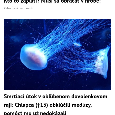
Kto to zaplatí? Musí sa obracať v hrobe!
Zahraniční prominenti
Smrtiaci útok v obľúbenom dovolenkovom
raji: Chlapca (†13) obkľúčili medúzy,
pomôcť mu už nedokázali