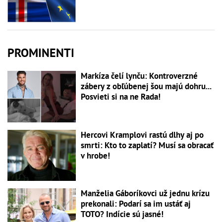
PROMINENTI
Markíza čelí lynču: Kontroverzné
zábery z obľúbenej šou majú dohru...
Posvieti si na ne Rada!
Hercovi Kramplovi rastú dlhy aj po
smrti: Kto to zaplatí? Musí sa obracať
v hrobe!
Manželia Gáboríkovci už jednu krízu
prekonali: Podarí sa im ustáť aj
TOTO? Indície sú jasné!