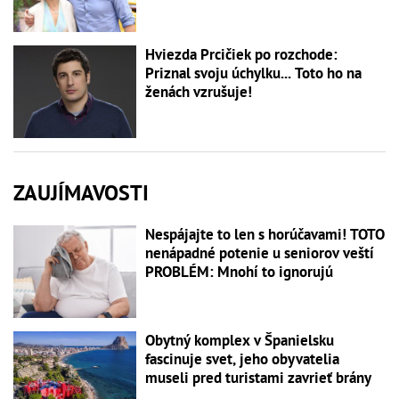
Hviezda Prcičiek po rozchode:
Priznal svoju úchylku... Toto ho na
ženách vzrušuje!
ZAUJÍMAVOSTI
Nespájajte to len s horúčavami! TOTO
nenápadné potenie u seniorov veští
PROBLÉM: Mnohí to ignorujú
Obytný komplex v Španielsku
fascinuje svet, jeho obyvatelia
museli pred turistami zavrieť brány