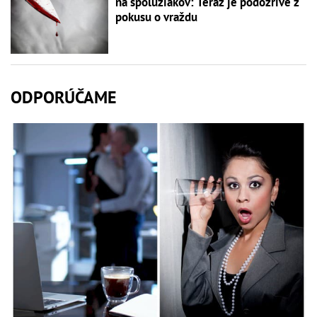
na spolužiakov: Teraz je podozrivé z
pokusu o vraždu
ODPORÚČAME