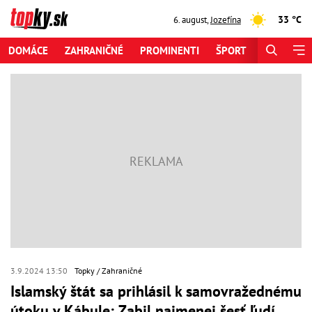
33 °C
6. august
,
Jozefína
DOMÁCE
ZAHRANIČNÉ
PROMINENTI
ŠPORT
ZAUJÍMAV
3.9.2024 13:50
Topky
Zahraničné
Islamský štát sa prihlásil k samovražednému
útoku v Kábule: Zabil najmenej šesť ľudí