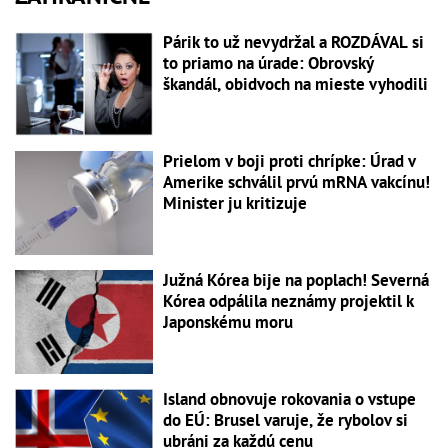
Párik to už nevydržal a ROZDÁVAL si
to priamo na úrade: Obrovský
škandál, obidvoch na mieste vyhodili
Prielom v boji proti chrípke: Úrad v
Amerike schválil prvú mRNA vakcínu!
Minister ju kritizuje
Južná Kórea bije na poplach! Severná
Kórea odpálila neznámy projektil k
Japonskému moru
Island obnovuje rokovania o vstupe
do EÚ: Brusel varuje, že rybolov si
ubráni za každú cenu