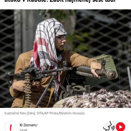
Ilustračné foto (Zdroj: SITA/AP Photo/Ebrahim Noroozi)
© Zoznam/
TASR