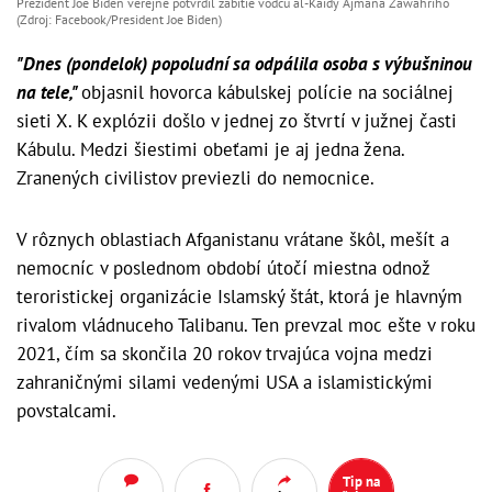
Prezident Joe Biden verejne potvrdil zabitie vodcu al-Káidy Ajmana Zawahrího
(Zdroj: Facebook/President Joe Biden)
"Dnes (pondelok) popoludní sa odpálila osoba s výbušninou
na tele,"
objasnil hovorca kábulskej polície na sociálnej
sieti X. K explózii došlo v jednej zo štvrtí v južnej časti
Kábulu. Medzi šiestimi obeťami je aj jedna žena.
Zranených civilistov previezli do nemocnice.
V rôznych oblastiach Afganistanu vrátane škôl, mešít a
nemocníc v poslednom období útočí miestna odnož
teroristickej organizácie Islamský štát, ktorá je hlavným
rivalom vládnuceho Talibanu. Ten prevzal moc ešte v roku
2021, čím sa skončila 20 rokov trvajúca vojna medzi
zahraničnými silami vedenými USA a islamistickými
povstalcami.
Tip na