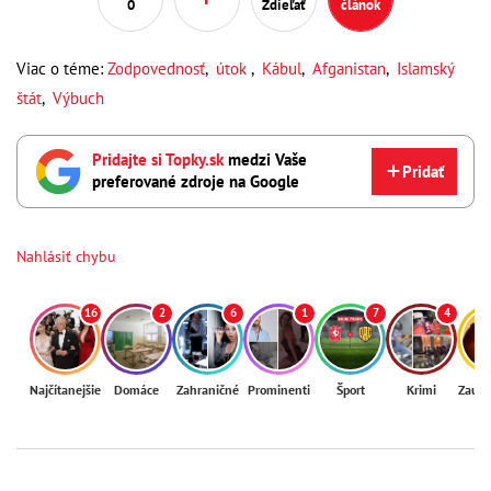
0
Zdieľať
článok
Viac o téme:
Zodpovednosť
,
útok
,
Kábul
,
Afganistan
,
Islamský
štát
,
Výbuch
Pridajte si Topky.sk
medzi Vaše
Pridať
preferované zdroje na Google
Nahlásiť chybu
16
2
6
1
7
4
Najčítanejšie
Domáce
Zahraničné
Prominenti
Šport
Krimi
Zaují