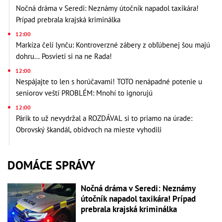
Nočná dráma v Seredi: Neznámy útočník napadol taxikára!
Prípad prebrala krajská kriminálka
12:00
Markíza čelí lynču: Kontroverzné zábery z obľúbenej šou majú
dohru... Posvieti si na ne Rada!
12:00
Nespájajte to len s horúčavami! TOTO nenápadné potenie u
seniorov veští PROBLÉM: Mnohí to ignorujú
12:00
Párik to už nevydržal a ROZDÁVAL si to priamo na úrade:
Obrovský škandál, obidvoch na mieste vyhodili
DOMÁCE SPRÁVY
Nočná dráma v Seredi: Neznámy
útočník napadol taxikára! Prípad
prebrala krajská kriminálka