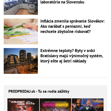
laboratória na Slovensku
Inflácia zmenila správanie Slovákov:
Ako narábať s peniazmi, keď
nechcete zbytočne riskovať?
Extrémne teploty? Byty v srdci
Bratislavy majú výnimočný systém,
ktorý ešte aj šetrí náklady
PREDPREDAJ
.sk - Tu sa rodia zážitky