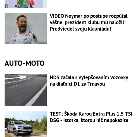
VIDEO Neymar po postupe rozpútal
vášne, prezident klubu mu naložil:
Predviedol svoju klauniádu!
AUTO-MOTO
NDS začala s vylepšovaním vozovky
na diaľnici D1 za Trnavou
TEST: Škoda Karoq Extra Plus 1.5 TSI
DSG - istotka, ktorou nič nepokazíte