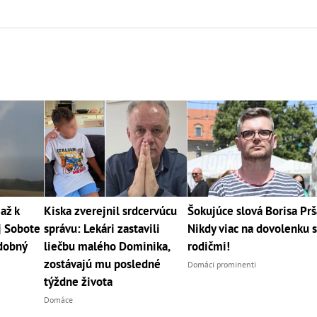
až k
Kiska zverejnil srdcervúcu
Šokujúce slová Borisa Prš
j Sobote
správu: Lekári zastavili
Nikdy viac na dovolenku 
dobný
liečbu malého Dominika,
rodičmi!
zostávajú mu posledné
Domáci prominenti
týždne života
Domáce