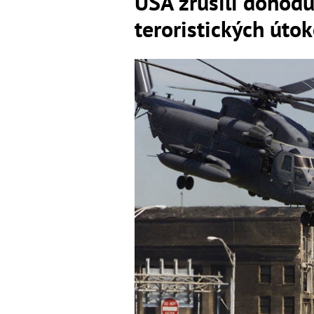
USA zrušili dohodu
teroristických úto