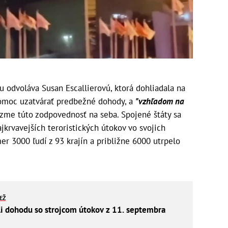
du odvoláva Susan Escallierovú, ktorá dohliadala na
vomoc uzatvárať predbežné dohody, a
"vzhľadom na
zme túto zodpovednosť na seba. Spojené štáty sa
jkrvavejších teroristických útokov vo svojich
er 3000 ľudí z 93 krajín a približne 6000 utrpelo
IEŽ
i dohodu so strojcom útokov z 11. septembra