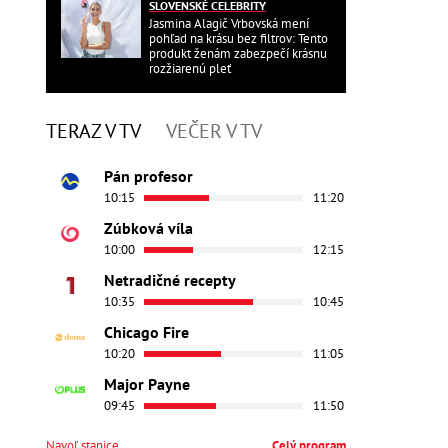
SLOVENSKÉ CELEBRITY
Jasmina Alagič Vrbovská mení
pohľad na krásu bez filtrov: Tento
produkt ženám zabezpečí krásnu
rozžiarenú pleť
TERAZ V TV
VEČER V TV
Pán profesor
10:15
11:20
Zúbková víla
10:00
12:15
Netradičné recepty
10:35
10:45
Chicago Fire
10:20
11:05
Major Payne
09:45
11:50
Navoľ stanice
Celý program