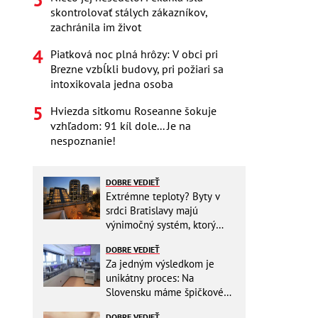
skontrolovať stálych zákazníkov,
zachránila im život
Piatková noc plná hrôzy: V obci pri
Brezne vzbĺkli budovy, pri požiari sa
intoxikovala jedna osoba
Hviezda sitkomu Roseanne šokuje
vzhľadom: 91 kíl dole... Je na
nespoznanie!
DOBRE VEDIEŤ
Extrémne teploty? Byty v
srdci Bratislavy majú
výnimočný systém, ktorý
ešte aj šetrí náklady
DOBRE VEDIEŤ
Za jedným výsledkom je
unikátny proces: Na
Slovensku máme špičkové
pracovisko
DOBRE VEDIEŤ