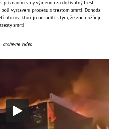
a s priznaním viny výmenou za doživotný trest
 boli vystavení procesu s trestom smrti. Dohoda
tí útokov, ktorí ju odsúdili s tým, že znemožňuje
tresty smrti.
archívne video