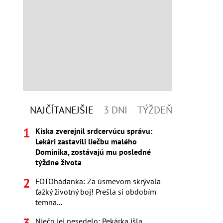
NAJČÍTANEJŠIE
3 DNI
TÝŽDEŇ
Kiska zverejnil srdcervúcu správu:
Lekári zastavili liečbu malého
Dominika, zostávajú mu posledné
týždne života
FOTOhádanka: Za úsmevom skrývala
ťažký životný boj! Prešla si obdobím
temna...
Niečo jej nesedelo: Pekárka išla