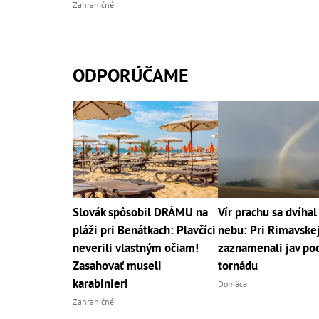
Zahraničné
ODPORÚČAME
Slovák spôsobil DRÁMU na
Vír prachu sa dvíhal 
pláži pri Benátkach: Plavčíci
nebu: Pri Rimavske
neverili vlastným očiam!
zaznamenali jav po
Zasahovať museli
tornádu
karabinieri
Domáce
Zahraničné