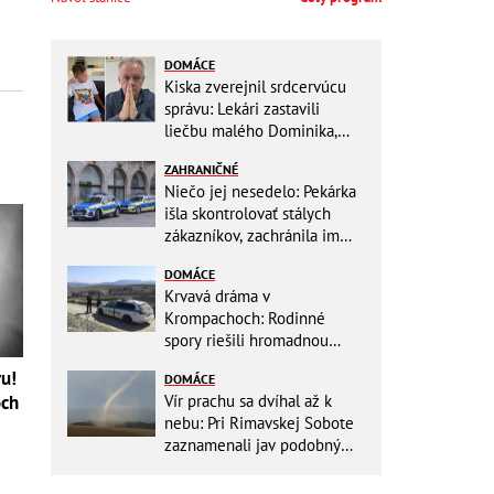
DOMÁCE
Kiska zverejnil srdcervúcu
správu: Lekári zastavili
liečbu malého Dominika,
zostávajú mu posledné
ZAHRANIČNÉ
týždne života
Niečo jej nesedelo: Pekárka
išla skontrolovať stálych
zákazníkov, zachránila im
život
DOMÁCE
Krvavá dráma v
Krompachoch: Rodinné
spory riešili hromadnou
bitkou s lopatami a nožom!
vu!
DOMÁCE
Vír prachu sa dvíhal až k
och
nebu: Pri Rimavskej Sobote
zaznamenali jav podobný
tornádu