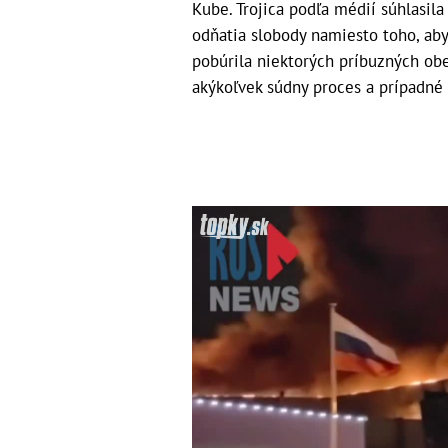
Kube. Trojica podľa médií súhlasil
odňatia slobody namiesto toho, aby
pobúrila niektorých príbuzných obe
akýkoľvek súdny proces a prípadné 