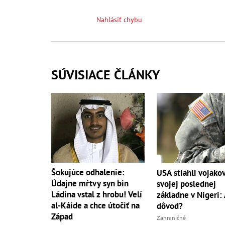
Nahlásiť chybu
SÚVISIACE ČLÁNKY
Šokujúce odhalenie:
USA stiahli vojako
Údajne mŕtvy syn bin
svojej poslednej
Ládina vstal z hrobu! Velí
základne v Nigeri: 
al-Káide a chce útočiť na
dôvod?
Západ
Zahraničné