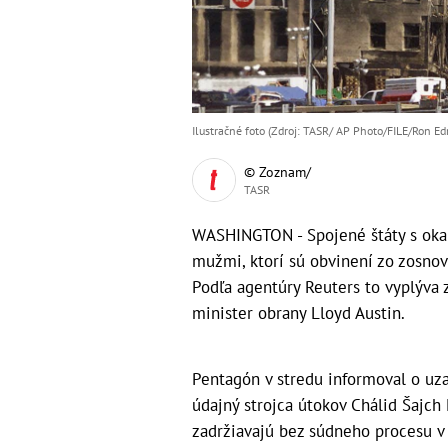
Ilustračné foto (Zdroj: TASR/ AP Photo/FILE/Ron E
© Zoznam/
TASR
WASHINGTON - Spojené štáty s okam
mužmi, ktorí sú obvinení zo zosnov
Podľa agentúry Reuters to vyplýva z
minister obrany Lloyd Austin.
Pentagón v stredu informoval o uzav
údajný strojca útokov Chálid Šaj
zadržiavajú bez súdneho procesu 