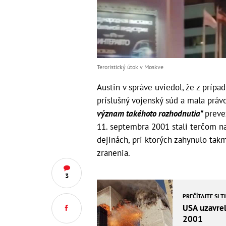
Teroristický útok v Moskve
Austin v správe uviedol, že z prípa
príslušný vojenský súd a mala prá
význam takéhoto rozhodnutia"
preve
11. septembra 2001 stali terčom na
dejinách, pri ktorých zahynulo takm
zranenia.
3
PREČÍTAJTE SI T
USA uzavrel
2001