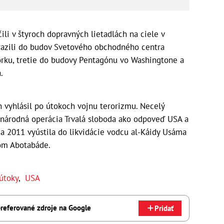
očili v štyroch dopravných lietadlách na ciele v
arazili do budov Svetového obchodného centra
orku, tretie do budovy Pentagónu vo Washingtone a
.
 vyhlásil po útokoch vojnu terorizmu. Necelý
národná operácia Trvalá sloboda ako odpoveď USA a
ja 2011 vyústila do likvidácie vodcu al-Káidy Usáma
kom Abotabáde.
 útoky
,
USA
referované zdroje na Google
Pridať