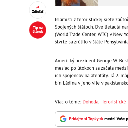
Zdieľať
Islamisti z teroristickej siete zaút
Spojených štátoch. Dve lietadlá n
Tip na
článok
(World Trade Center, WTC) v New Y
štvrté sa zrútilo v štáte Pensylvánia
Americký prezident George W. Bush
mesiac po útokoch sa začala medzi
ich spojencov na atentáty. Tá 2. má
bin Ládina v jeho vile v pakistans
Viac o téme:
Dohoda
,
Teroristické
Pridajte si Topky.sk
medzi Vaše p