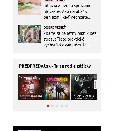
Inflácia zmenila správanie
Slovákov: Ako narábať s
peniazmi, keď nechcete
zbytočne riskovať?
DOBRE VEDIEŤ
Zbaľte sa na letný piknik bez
stresu: Tieto praktické
vychytávky vám ušetria
miesto v batohu!
PREDPREDAJ
.sk - Tu sa rodia zážitky