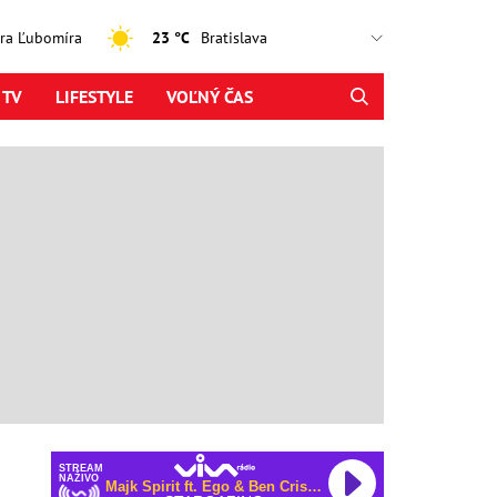
jtra Ľubomíra
23 °C
 TV
LIFESTYLE
VOĽNÝ ČAS
STREAM
NAŽIVO
Majk Spirit ft. Ego & Ben Cristovao