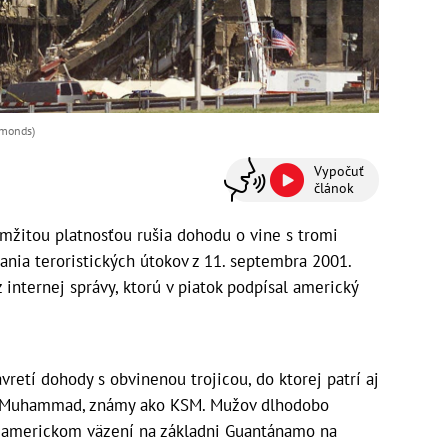
dmonds)
Vypočuť
článok
žitou platnosťou rušia dohodu o vine s tromi
ania teroristických útokov z 11. septembra 2001.
 internej správy, ktorú v piatok podpísal americký
retí dohody s obvinenou trojicou, do ktorej patrí aj
ch Muhammad, známy ako KSM. Mužov dlhodobo
v americkom väzení na základni Guantánamo na