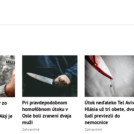
Pri pravdepodobnom
Útok neďaleko Tel Avi
v zo
homofóbnom útoku v
Hlásia už tri obete, dv
Osle boli zranení dvaja
ľudí previezli do
Aký je
muži
nemocnice
Zahraničné
Zahraničné