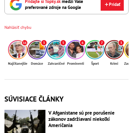
Pridajte si Topky.sk
medzi Vaše
Pridať
preferované zdroje na Google
Nahlásiť chybu
16
3
5
6
7
3
Najčítanejšie
Domáce
Zahraničné
Prominenti
Šport
Krimi
Zaují
SÚVISIACE ČLÁNKY
V Afganistane sú pre porušenie
zákonov zadržiavaní niekoľkí
Američania