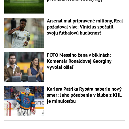
Arsenal mal pripravené milióny, Real
požadoval viac: Vinícius spečatil
svoju futbalovú budúcnosť
FOTO Messiho žena v bikinách:
Komentár Ronaldovej Georginy
vyvolal ošiaľ
Kariéra Patrika Rybára naberie nový
smer: Jeho pôsobenie v klube z KHL
je minulosťou