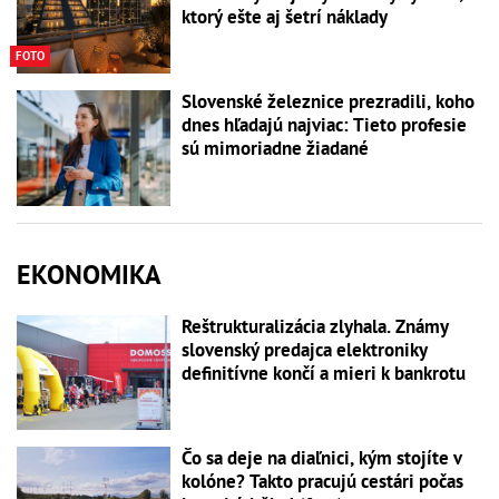
ktorý ešte aj šetrí náklady
FOTO
Slovenské železnice prezradili, koho
dnes hľadajú najviac: Tieto profesie
sú mimoriadne žiadané
EKONOMIKA
Reštrukturalizácia zlyhala. Známy
slovenský predajca elektroniky
definitívne končí a mieri k bankrotu
Čo sa deje na diaľnici, kým stojíte v
kolóne? Takto pracujú cestári počas