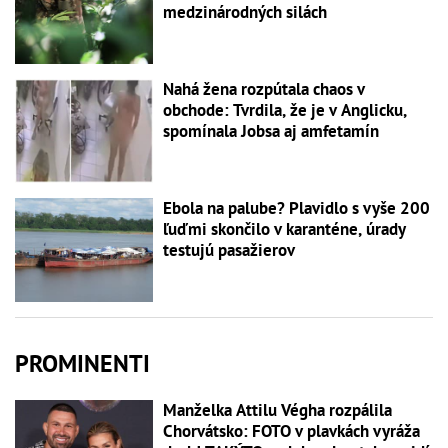
medzinárodných silách
Nahá žena rozpútala chaos v
obchode: Tvrdila, že je v Anglicku,
spomínala Jobsa aj amfetamín
Ebola na palube? Plavidlo s vyše 200
ľuďmi skončilo v karanténe, úrady
testujú pasažierov
PROMINENTI
Manželka Attilu Végha rozpálila
Chorvátsko: FOTO v plavkách vyráža