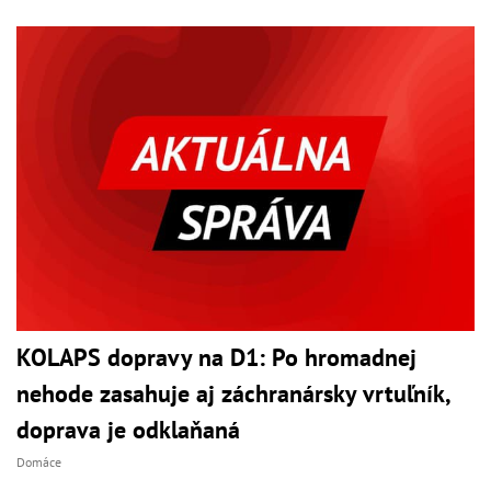
KOLAPS dopravy na D1: Po hromadnej
nehode zasahuje aj záchranársky vrtuľník,
doprava je odklaňaná
Domáce