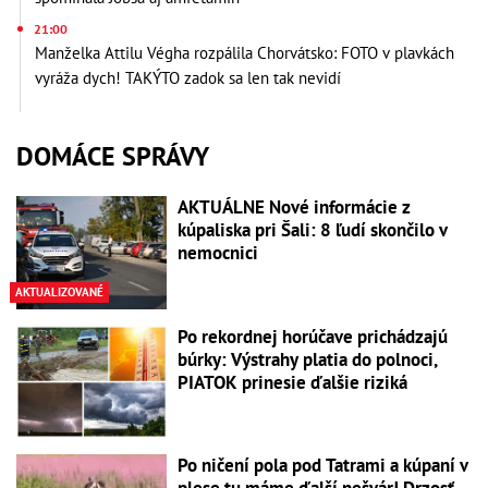
21:00
Manželka Attilu Végha rozpálila Chorvátsko: FOTO v plavkách
vyráža dych! TAKÝTO zadok sa len tak nevidí
DOMÁCE SPRÁVY
AKTUÁLNE Nové informácie z
kúpaliska pri Šali: 8 ľudí skončilo v
nemocnici
AKTUALIZOVANÉ
Po rekordnej horúčave prichádzajú
búrky: Výstrahy platia do polnoci,
PIATOK prinesie ďalšie riziká
Po ničení pola pod Tatrami a kúpaní v