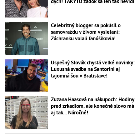
dych! TAKÝTO zadok sa len tak nevidí
Celebritný blogger sa pokúsil o
samovraždu v živom vysielaní:
Záchranku volali fanúšikovia!
Úspešný Slovák chystá veľké novinky:
Luxusná svadba na Santorini aj
tajomná šou v Bratislave!
Zuzana Haasová na nákupoch: Hodiny
pred zrkadlom, ale konečné slovo má
aj tak... Náročné!