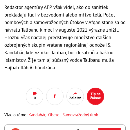
Redaktor agentúry AFP však videl, ako do sanitiek
prekladajú ľudí v bezvedomí alebo mŕtve telá. Počet
bombových a samovražedných útokov v Afganistane sa od
návratu Talibanu k moci v auguste 2021 výrazne znížil.
Hrozbu však naďalej predstavuje množstvo ďalších
ozbrojených skupín vrátane regionálnej odnože IS.
Kandahár, kde vznikol Taliban, bol desaťročia baštou
islamistov. Žije tam aj súčasný vodca Talibanu mulla
Hajbatulláh Áchúndzáda.
Tip na
0
Zdieľať
článok
Viac o téme:
Kandahár
,
Obete
,
Samovražedný útok