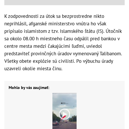
K zodpovednosti za útok sa bezprostredne nikto
neprihlásil, afganské ministerstvo vnútra ho však
pripísalo islamistom z tzv. Islamského štátu (IS). Útočník
sa okolo 08.00 h miestneho času odpálil pred bankou v
centre mesta medzi čakajúcimi ľuďmi, uviedol
predstaviteľ provinčných úradov vymenovaný Talibanom.
Všetky obete explózie sú civilisti. Po výbuchu úrady
uzavreli okolie miesta činu.
Mohlo by vás zaujímať: