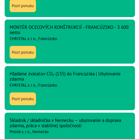
Pozri ponuku
MONTÉR OCEĽOVÝCH KONŠTRUKCIÍ - FRANCÚZSKO - 3 600
netto
CHRISTAL s. r. o., Francúzsko
Pozri ponuku
Hľadáme zváračov CO₂ (135) do Francúzska | Ubytovanie
zdarma
CHRISTAL s. r. o., Francúzsko
Pozri ponuku
Skladník / skladníčka v Nemecku – ubytovanie a doprava
zdarma, práca v stabilnej spoločnosti
ProJob s. r. o., Nemecko