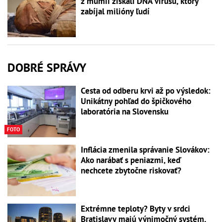
z múmií získali DNA vírusu, ktorý
zabíjal milióny ľudí
DOBRÉ SPRÁVY
Cesta od odberu krvi až po výsledok:
Unikátny pohľad do špičkového
laboratória na Slovensku
FOTO
Inflácia zmenila správanie Slovákov:
Ako narábať s peniazmi, keď
nechcete zbytočne riskovať?
Extrémne teploty? Byty v srdci
Bratislavy majú výnimočný systém,