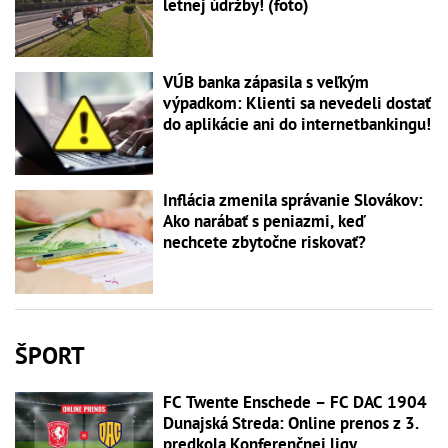
letnej údržby! (foto)
VÚB banka zápasila s veľkým
výpadkom: Klienti sa nevedeli dostať
do aplikácie ani do internetbankingu!
Inflácia zmenila správanie Slovákov:
Ako narábať s peniazmi, keď
nechcete zbytočne riskovať?
ŠPORT
FC Twente Enschede – FC DAC 1904
Dunajská Streda: Online prenos z 3.
predkola Konferenčnej ligy