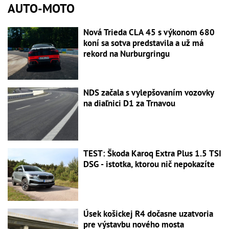
AUTO-MOTO
Nová Trieda CLA 45 s výkonom 680
koní sa sotva predstavila a už má
rekord na Nurburgringu
NDS začala s vylepšovaním vozovky
na diaľnici D1 za Trnavou
TEST: Škoda Karoq Extra Plus 1.5 TSI
DSG - istotka, ktorou nič nepokazíte
Úsek košickej R4 dočasne uzatvoria
pre výstavbu nového mosta