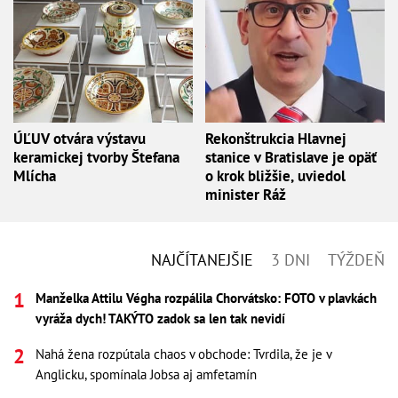
ÚĽUV otvára výstavu
Rekonštrukcia Hlavnej
keramickej tvorby Štefana
stanice v Bratislave je opäť
Mlícha
o krok bližšie, uviedol
minister Ráž
NAJČÍTANEJŠIE
3 DNI
TÝŽDEŇ
Manželka Attilu Végha rozpálila Chorvátsko: FOTO v plavkách
vyráža dych! TAKÝTO zadok sa len tak nevidí
Nahá žena rozpútala chaos v obchode: Tvrdila, že je v
Anglicku, spomínala Jobsa aj amfetamín