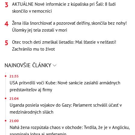
AKTUÁLNE Nové informácie z kúpaliska pri Šali: 8 ľudí
skončilo v nemocnici
Žena išla šnorchlovať a pozorovať delfíny, skončila bez nohy!
Úlomky jej tela zostali v mori
Otec troch detí zmeškal lietadlo: Mal šťastie v nešťastí!
Zachránilo mu to život
NAJNOVŠIE ČLÁNKY
21:35
USA pritvrdili voči Kube: Nové sankcie zasiahli armádnych
predstaviteľov aj firmy
21:04
Uganda posiela vojakov do Gazy: Parlament schválil účasť v
medzinárodných silách
21:00
Nahá žena rozpútala chaos v obchode: Tvrdila, že je v Anglicku,
spomínala Jobsa aj amfetamín