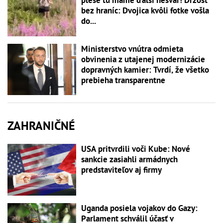
plese tu máme ďalší nešvár! Drzosť
bez hraníc: Dvojica kvôli fotke vošla
do...
Ministerstvo vnútra odmieta
obvinenia z utajenej modernizácie
dopravných kamier: Tvrdí, že všetko
prebieha transparentne
ZAHRANIČNÉ
USA pritvrdili voči Kube: Nové
sankcie zasiahli armádnych
predstaviteľov aj firmy
Uganda posiela vojakov do Gazy:
Parlament schválil účasť v