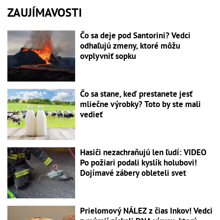
ZAUJÍMAVOSTI
Čo sa deje pod Santorini? Vedci
odhaľujú zmeny, ktoré môžu
ovplyvniť sopku
Čo sa stane, keď prestanete jesť
mliečne výrobky? Toto by ste mali
vedieť
Hasiči nezachraňujú len ľudí: VIDEO
Po požiari podali kyslík holubovi!
Dojímavé zábery obleteli svet
Prielomový NÁLEZ z čias Inkov! Vedci