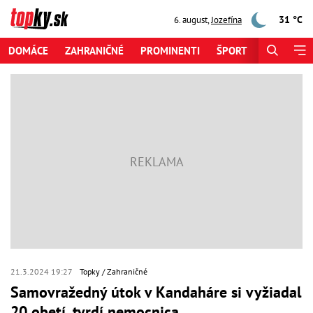
31 °C
6. august
,
Jozefína
DOMÁCE
ZAHRANIČNÉ
PROMINENTI
ŠPORT
ZAUJÍMAV
21.3.2024 19:27
Topky
Zahraničné
Samovražedný útok v Kandaháre si vyžiadal
20 obetí, tvrdí nemocnica