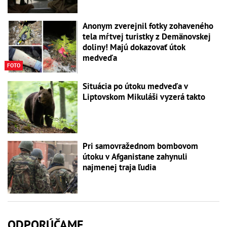
Anonym zverejnil fotky zohaveného
tela mŕtvej turistky z Demänovskej
doliny! Majú dokazovať útok
medveďa
FOTO
Situácia po útoku medveďa v
Liptovskom Mikuláši vyzerá takto
Pri samovražednom bombovom
útoku v Afganistane zahynuli
najmenej traja ľudia
ODPORÚČAME