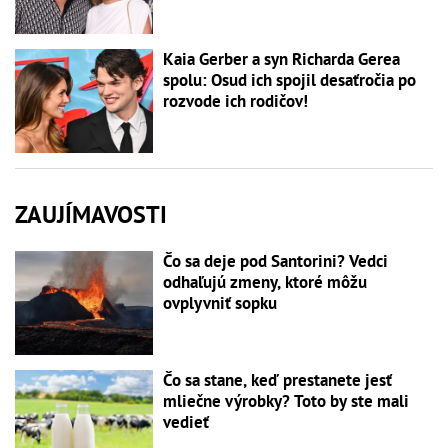
Kaia Gerber a syn Richarda Gerea
spolu: Osud ich spojil desaťročia po
rozvode ich rodičov!
ZAUJÍMAVOSTI
Čo sa deje pod Santorini? Vedci
odhaľujú zmeny, ktoré môžu
ovplyvniť sopku
Čo sa stane, keď prestanete jesť
mliečne výrobky? Toto by ste mali
vedieť