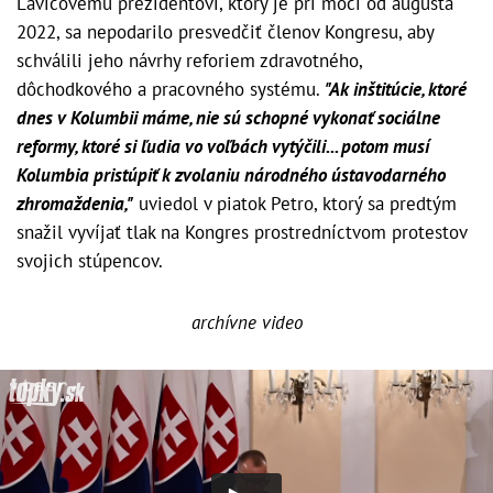
Ľavicovému prezidentovi, ktorý je pri moci od augusta
2022, sa nepodarilo presvedčiť členov Kongresu, aby
schválili jeho návrhy reforiem zdravotného,
dôchodkového a pracovného systému.
"Ak inštitúcie, ktoré
dnes v Kolumbii máme, nie sú schopné vykonať sociálne
reformy, ktoré si ľudia vo voľbách vytýčili... potom musí
Kolumbia pristúpiť k zvolaniu národného ústavodarného
zhromaždenia,"
uviedol v piatok Petro, ktorý sa predtým
snažil vyvíjať tlak na Kongres prostredníctvom protestov
svojich stúpencov.
archívne video