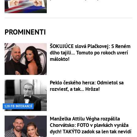
PROMINENTI
ŠOKUJÚCE slová Plačkovej: S Reném
dlho tajili... Tomuto po rokoch uverí
málokto!
Peklo českého herca: Odmietol sa
rozviesť, a tak... Hrôza!
128 FB INTERAKCIÍ
Manželka Attilu Végha rozpálila
Chorvátsko: FOTO v plavkách vyráža
dych! TAKÝTO zadok sa len tak nevidí