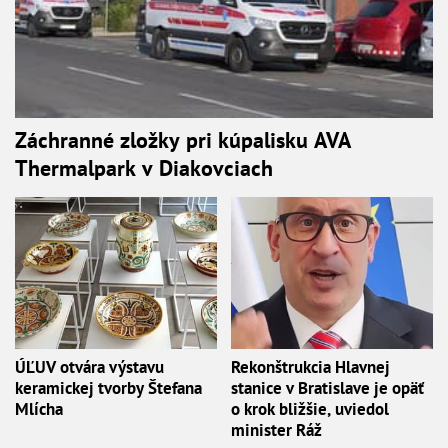
Záchranné zložky pri kúpalisku AVA
Thermalpark v Diakovciach
ÚĽUV otvára výstavu
Rekonštrukcia Hlavnej
keramickej tvorby Štefana
stanice v Bratislave je opäť
Mlícha
o krok bližšie, uviedol
minister Ráž