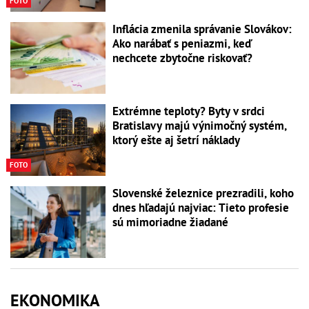
FOTO
Inflácia zmenila správanie Slovákov:
Ako narábať s peniazmi, keď
nechcete zbytočne riskovať?
Extrémne teploty? Byty v srdci
Bratislavy majú výnimočný systém,
ktorý ešte aj šetrí náklady
FOTO
Slovenské železnice prezradili, koho
dnes hľadajú najviac: Tieto profesie
sú mimoriadne žiadané
EKONOMIKA