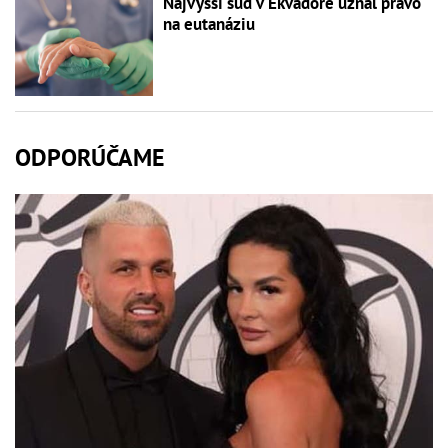
Najvyšší súd v Ekvádore uznal právo
na eutanáziu
ODPORÚČAME