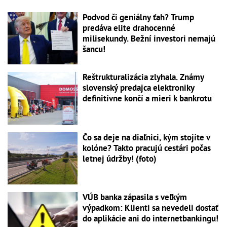
Podvod či geniálny ťah? Trump
predáva elite drahocenné
milisekundy. Bežní investori nemajú
šancu!
Reštrukturalizácia zlyhala. Známy
slovenský predajca elektroniky
definitívne končí a mieri k bankrotu
Čo sa deje na diaľnici, kým stojíte v
kolóne? Takto pracujú cestári počas
letnej údržby! (foto)
VÚB banka zápasila s veľkým
výpadkom: Klienti sa nevedeli dostať
do aplikácie ani do internetbankingu!