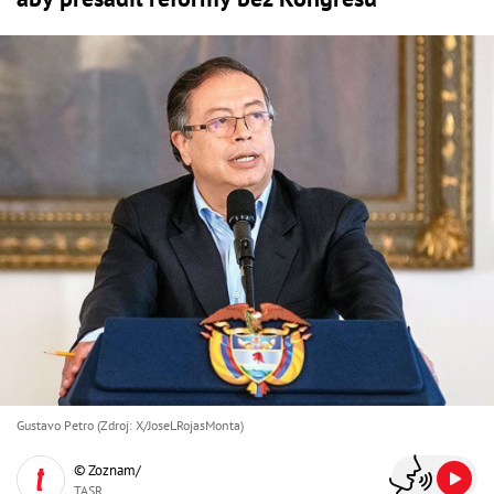
Gustavo Petro (Zdroj: X/JoseLRojasMonta)
© Zoznam/
TASR