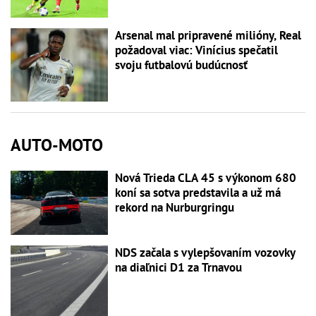
Arsenal mal pripravené milióny, Real
požadoval viac: Vinícius spečatil
svoju futbalovú budúcnosť
AUTO-MOTO
Nová Trieda CLA 45 s výkonom 680
koní sa sotva predstavila a už má
rekord na Nurburgringu
NDS začala s vylepšovaním vozovky
na diaľnici D1 za Trnavou