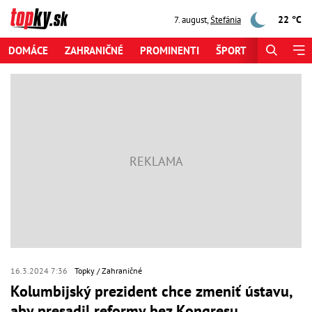
22 °C
7. august
,
Štefánia
DOMÁCE
ZAHRANIČNÉ
PROMINENTI
ŠPORT
ZAUJÍMAV
16.3.2024 7:36
Topky
Zahraničné
Kolumbijský prezident chce zmeniť ústavu,
aby presadil reformy bez Kongresu