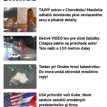
TAJNÝ ostrov v Chorvátsku! Manželia
odhalili dovolenku plnú neviazaného
sexu a pikatné detaily
Desivé VIDEO len pre silné žalúdky:
Chlapca zabilo na priechode auto!
Telo našli o 150 metrov ďalej
Tanker pri Ománe hrozí katastrofou:
Do mora uniká obrovské množstvo
ropy!
USA pritvrdili voči Kube: Nové
sankcie zasiahli armádnych
predstaviteľov aj firmy