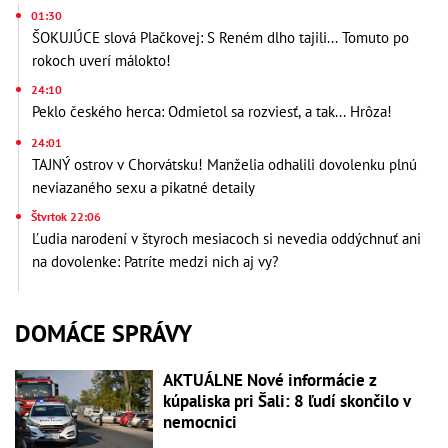
01:30
ŠOKUJÚCE slová Plačkovej: S Reném dlho tajili... Tomuto po
rokoch uverí málokto!
24:10
Peklo českého herca: Odmietol sa rozviesť, a tak... Hrôza!
24:01
TAJNÝ ostrov v Chorvátsku! Manželia odhalili dovolenku plnú
neviazaného sexu a pikatné detaily
Štvrtok 22:06
Ľudia narodení v štyroch mesiacoch si nevedia oddýchnuť ani
na dovolenke: Patríte medzi nich aj vy?
DOMÁCE SPRÁVY
AKTUÁLNE Nové informácie z
kúpaliska pri Šali: 8 ľudí skončilo v
nemocnici