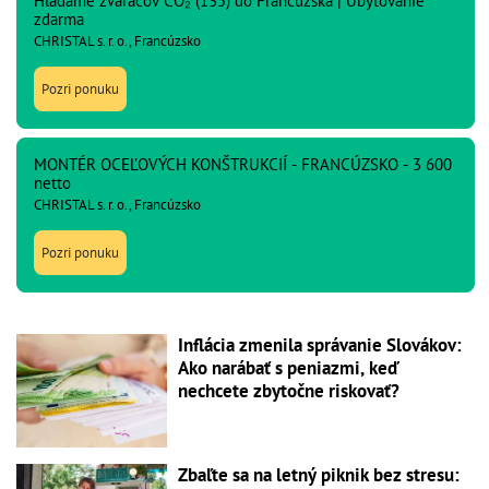
Hľadáme zváračov CO₂ (135) do Francúzska | Ubytovanie
zdarma
CHRISTAL s. r. o., Francúzsko
Pozri ponuku
MONTÉR OCEĽOVÝCH KONŠTRUKCIÍ - FRANCÚZSKO - 3 600
netto
CHRISTAL s. r. o., Francúzsko
Pozri ponuku
Inflácia zmenila správanie Slovákov:
Ako narábať s peniazmi, keď
nechcete zbytočne riskovať?
Zbaľte sa na letný piknik bez stresu: