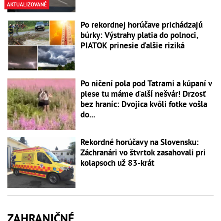
AKTUALIZOVANÉ
Po rekordnej horúčave prichádzajú
búrky: Výstrahy platia do polnoci,
PIATOK prinesie ďalšie riziká
Po ničení pola pod Tatrami a kúpaní v
plese tu máme ďalší nešvár! Drzosť
bez hraníc: Dvojica kvôli fotke vošla
do...
Rekordné horúčavy na Slovensku:
Záchranári vo štvrtok zasahovali pri
kolapsoch už 83-krát
ZAHRANIČNÉ