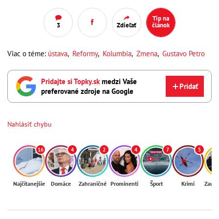
Tip na
3
Zdieľať
článok
Viac o téme:
ústava
,
Reformy
,
Kolumbia
,
Zmena
,
Gustavo Petro
Pridajte si Topky.sk
medzi Vaše
Pridať
preferované zdroje na Google
Nahlásiť chybu
16
4
2
4
7
5
Najčítanejšie
Domáce
Zahraničné
Prominenti
Šport
Krimi
Zaují