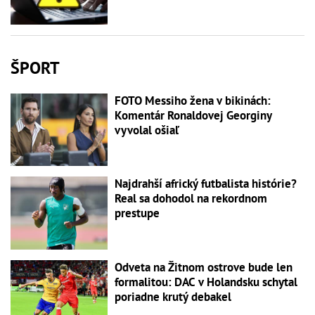
ŠPORT
FOTO Messiho žena v bikinách:
Komentár Ronaldovej Georginy
vyvolal ošiaľ
Najdrahší africký futbalista histórie?
Real sa dohodol na rekordnom
prestupe
Odveta na Žitnom ostrove bude len
formalitou: DAC v Holandsku schytal
poriadne krutý debakel