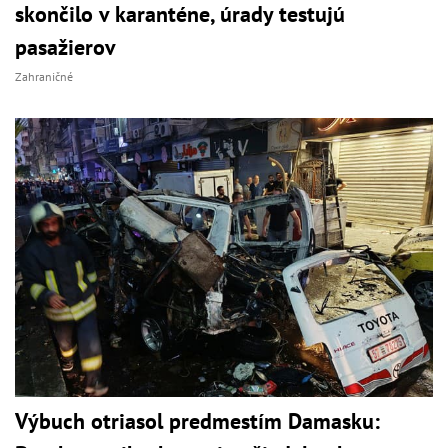
skončilo v karanténe, úrady testujú
pasažierov
Zahraničné
Výbuch otriasol predmestím Damasku: