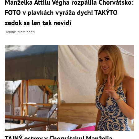
Manželka Attilu Végha rozpálila Chorvátsko:
FOTO v plavkách vyráža dych! TAKÝTO
zadok sa len tak nevidí
Domáci prominenti
TAJNÝ ostrov v Chorvátsku! Manželia