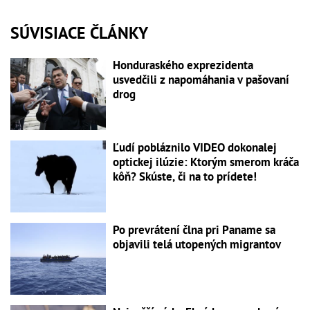
SÚVISIACE ČLÁNKY
Honduraského exprezidenta
usvedčili z napomáhania v pašovaní
drog
Ľudí pobláznilo VIDEO dokonalej
optickej ilúzie: Ktorým smerom kráča
kôň? Skúste, či na to prídete!
Po prevrátení člna pri Paname sa
objavili telá utopených migrantov