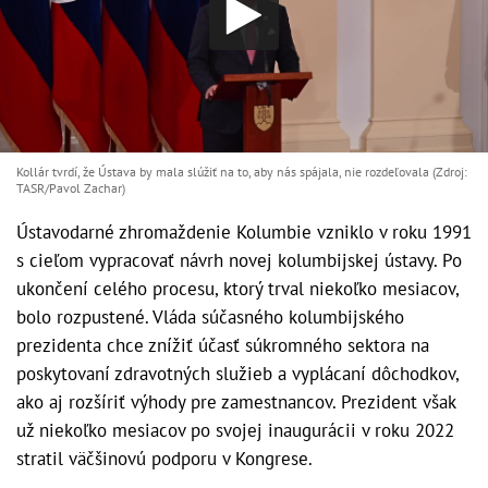
Kollár tvrdí, že Ústava by mala slúžiť na to, aby nás spájala, nie rozdeľovala (Zdroj:
TASR/Pavol Zachar)
Ústavodarné zhromaždenie Kolumbie vzniklo v roku 1991
s cieľom vypracovať návrh novej kolumbijskej ústavy. Po
ukončení celého procesu, ktorý trval niekoľko mesiacov,
bolo rozpustené. Vláda súčasného kolumbijského
prezidenta chce znížiť účasť súkromného sektora na
poskytovaní zdravotných služieb a vyplácaní dôchodkov,
ako aj rozšíriť výhody pre zamestnancov. Prezident však
už niekoľko mesiacov po svojej inaugurácii v roku 2022
stratil väčšinovú podporu v Kongrese.