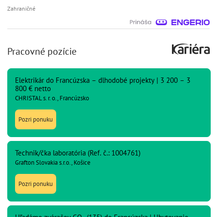
Zahraničné
Pracovné pozície
Elektrikár do Francúzska – dlhodobé projekty | 3 200 – 3
800 € netto
CHRISTAL s. r. o., Francúzsko
Pozri ponuku
Technik/čka laboratória (Ref. č.: 1004761)
Grafton Slovakia s.r.o., Košice
Pozri ponuku