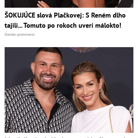
ŠOKUJÚCE slová Plačkovej: S Reném dlho
tajili... Tomuto po rokoch uverí málokto!
Domáci prominenti