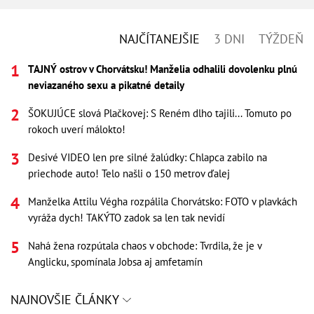
NAJČÍTANEJŠIE
3 DNI
TÝŽDEŇ
TAJNÝ ostrov v Chorvátsku! Manželia odhalili dovolenku plnú
neviazaného sexu a pikatné detaily
ŠOKUJÚCE slová Plačkovej: S Reném dlho tajili... Tomuto po
rokoch uverí málokto!
Desivé VIDEO len pre silné žalúdky: Chlapca zabilo na
priechode auto! Telo našli o 150 metrov ďalej
Manželka Attilu Végha rozpálila Chorvátsko: FOTO v plavkách
vyráža dych! TAKÝTO zadok sa len tak nevidí
Nahá žena rozpútala chaos v obchode: Tvrdila, že je v
Anglicku, spomínala Jobsa aj amfetamín
NAJNOVŠIE ČLÁNKY