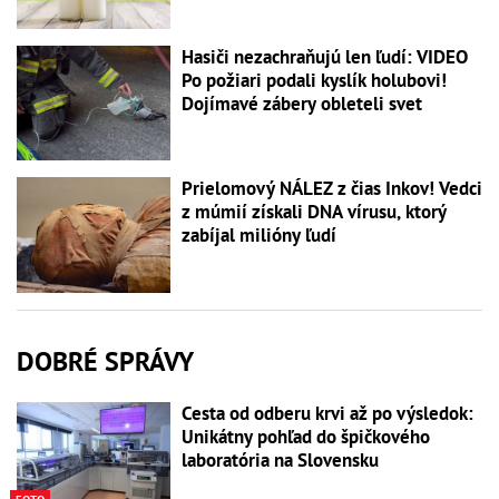
Hasiči nezachraňujú len ľudí: VIDEO
Po požiari podali kyslík holubovi!
Dojímavé zábery obleteli svet
Prielomový NÁLEZ z čias Inkov! Vedci
z múmií získali DNA vírusu, ktorý
zabíjal milióny ľudí
DOBRÉ SPRÁVY
Cesta od odberu krvi až po výsledok:
Unikátny pohľad do špičkového
laboratória na Slovensku