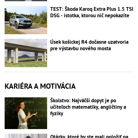
TEST: Škoda Karoq Extra Plus 1.5 TSI
DSG - istotka, ktorou nič nepokazíte
Úsek košickej R4 dočasne uzatvoria
pre výstavbu nového mosta
KARIÉRA A MOTIVÁCIA
Školstvo: Najväčší dopyt je po
učiteľoch matematiky, angličtiny a
fyziky
Otázky, ktoré by ste mali položiť na