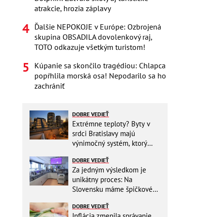
atrakcie, hrozia záplavy
Ďalšie NEPOKOJE v Európe: Ozbrojená
skupina OBSADILA dovolenkový raj,
TOTO odkazuje všetkým turistom!
Kúpanie sa skončilo tragédiou: Chlapca
popŕhlila morská osa! Nepodarilo sa ho
zachrániť
DOBRE VEDIEŤ
Extrémne teploty? Byty v
srdci Bratislavy majú
výnimočný systém, ktorý
ešte aj šetrí náklady
DOBRE VEDIEŤ
Za jedným výsledkom je
unikátny proces: Na
Slovensku máme špičkové
pracovisko
DOBRE VEDIEŤ
Inflácia zmenila správanie