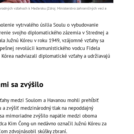
árodných vzťahoch k Maďarsku (Zdroj: Ministerstvo zahraničných vecí a
olenie vytrvalého úsilia Soulu o vybudovanie
írenie svojho diplomatického zázemia v Strednej a
ala Južnú Kóreu v roku 1949, vzájomné vzťahy sa
úspešnej revolúcii komunistického vodcu Fidela
 Kórea nadviazali diplomatické vzťahy a udržiavajú
mi sa zvýšilo
vzťahy medzi Soulom a Havanou mohli prehĺbiť
u a zvýšiť medzinárodný tlak na nepoddajný
i sa mimoriadne zvýšilo napätie medzi oboma
dca Kim Čong-un nedávno označil Južnú Kóreu za
čom zdvojnásobil skúšky zbraní.