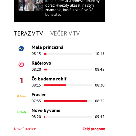
Koniec mesiaca prinesie finančný
obrat: Hviezdy ukázali na štyri
znamenia, ktoré získajú veľké
bohatstvo
TERAZ V TV
VEČER V TV
Malá princezná
08:15
10:15
Káčerovo
08:20
08:45
Čo budeme robiť
08:15
08:30
Frasier
07:55
08:25
Nové bývanie
08:20
09:45
Navoľ stanice
Celý program