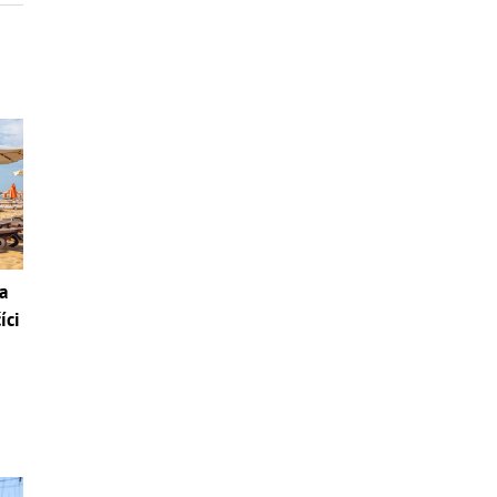
a
íci