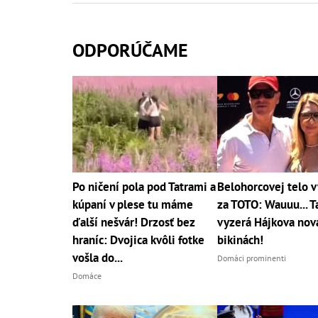
ODPORÚČAME
Po ničení pola pod Tatrami a
Belohorcovej telo 
kúpaní v plese tu máme
za TOTO: Wauuu... T
ďalší nešvár! Drzosť bez
vyzerá Hájkova nová
hraníc: Dvojica kvôli fotke
bikinách!
vošla do...
Domáci prominenti
Domáce