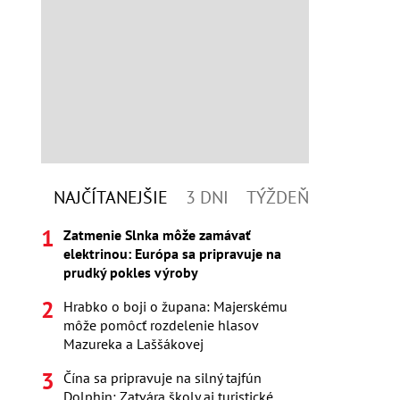
NAJČÍTANEJŠIE
3 DNI
TÝŽDEŇ
Zatmenie Slnka môže zamávať
elektrinou: Európa sa pripravuje na
prudký pokles výroby
Hrabko o boji o župana: Majerskému
môže pomôcť rozdelenie hlasov
Mazureka a Laššákovej
Čína sa pripravuje na silný tajfún
Dolphin: Zatvára školy aj turistické