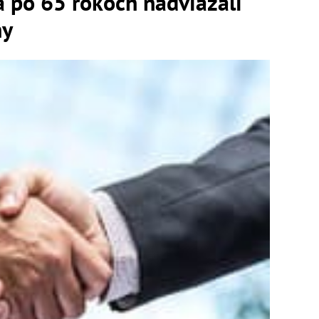
 po 65 rokoch nadviazali
hy