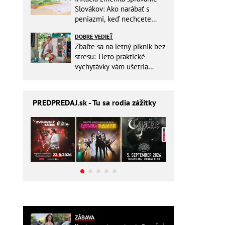
Slovákov: Ako narábať s
peniazmi, keď nechcete
zbytočne riskovať?
DOBRE VEDIEŤ
Zbaľte sa na letný piknik bez
stresu: Tieto praktické
vychytávky vám ušetria
miesto v batohu!
PREDPREDAJ
.sk - Tu sa rodia zážitky
ZÁBAVA