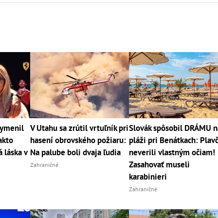
vymenil
V Utahu sa zrútil vrtuľník pri
Slovák spôsobil DRÁMU n
akto
hasení obrovského požiaru:
pláži pri Benátkach: Plavč
 láska v
Na palube boli dvaja ľudia
neverili vlastným očiam!
Zasahovať museli
Zahraničné
karabinieri
Zahraničné