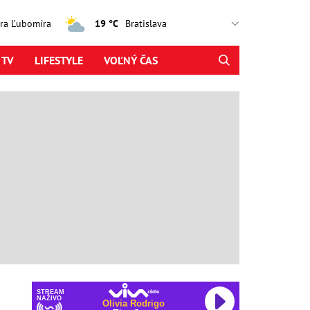
jtra Ľubomíra
19 °C
 TV
LIFESTYLE
VOĽNÝ ČAS
STREAM
NAŽIVO
Olivia Rodrigo