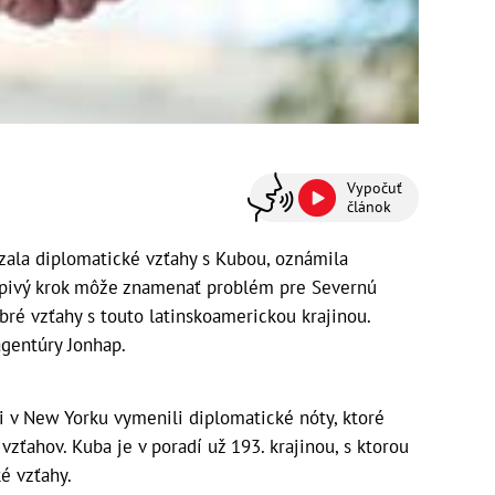
Vypočuť
článok
zala diplomatické vzťahy s Kubou, oznámila
apivý krok môže znamenať problém pre Severnú
bré vzťahy s touto latinskoamerickou krajinou.
agentúry Jonhap.
i v New Yorku vymenili diplomatické nóty, ktoré
zťahov. Kuba je v poradí už 193. krajinou, s ktorou
é vzťahy.