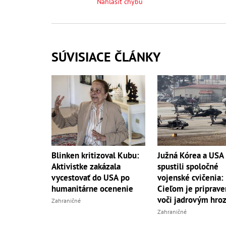
Nahlásiť chybu
SÚVISIACE ČLÁNKY
Blinken kritizoval Kubu:
Južná Kórea a USA
Aktivistke zakázala
spustili spoločné
vycestovať do USA po
vojenské cvičenia:
humanitárne ocenenie
Cieľom je priprave
voči jadrovým hro
Zahraničné
Zahraničné