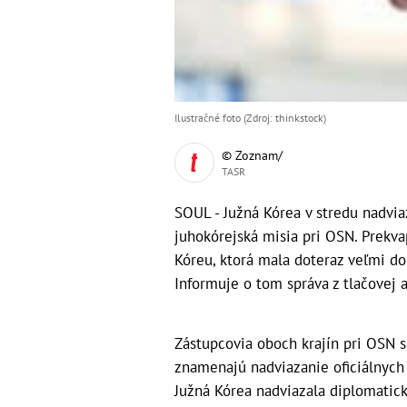
Ilustračné foto (Zdroj: thinkstock)
© Zoznam/
TASR
SOUL - Južná Kórea v stredu nadvia
juhokórejská misia pri OSN. Prekv
Kóreu, ktorá mala doteraz veľmi do
Informuje o tom správa z tlačovej 
Zástupcovia oboch krajín pri OSN s
znamenajú nadviazanie oficiálnych v
Južná Kórea nadviazala diplomatick