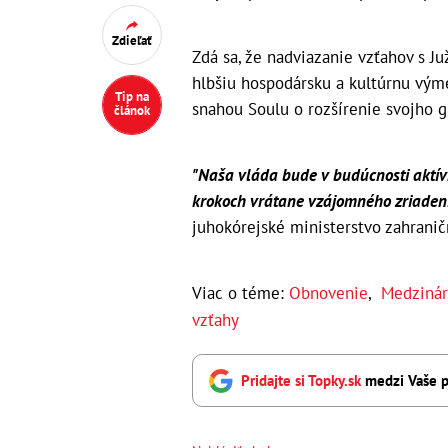
Zdieľať
Zdá sa, že nadviazanie vzťahov s J
hlbšiu hospodársku a kultúrnu vým
Tip na
snahou Soulu o rozšírenie svojho gl
článok
"Naša vláda bude v budúcnosti aktí
krokoch vrátane vzájomného zriadeni
juhokórejské ministerstvo zahranič
Viac o téme:
Obnovenie
,
Medzinár
vzťahy
Pridajte si Topky.sk
medzi Vaše p