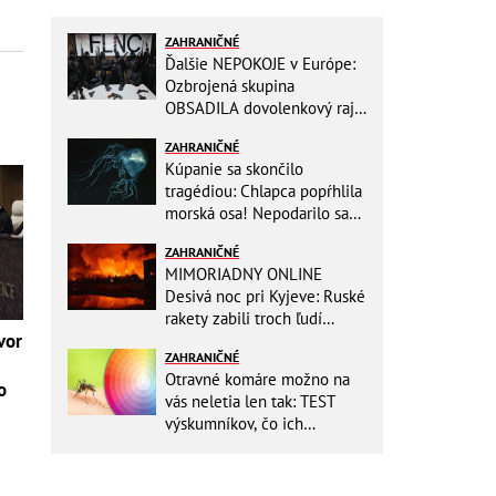
ZAHRANIČNÉ
Ďalšie NEPOKOJE v Európe:
Ozbrojená skupina
OBSADILA dovolenkový raj,
TOTO odkazuje všetkým
ZAHRANIČNÉ
turistom!
Kúpanie sa skončilo
tragédiou: Chlapca popŕhlila
morská osa! Nepodarilo sa
ho zachrániť
ZAHRANIČNÉ
MIMORIADNY ONLINE
Desivá noc pri Kyjeve: Ruské
rakety zabili troch ľudí
vor
vrátane dieťaťa, ozývali sa
ZAHRANIČNÉ
výbuchy
Otravné komáre možno na
o
vás neletia len tak: TEST
výskumníkov, čo ich
priťahujú najviac?