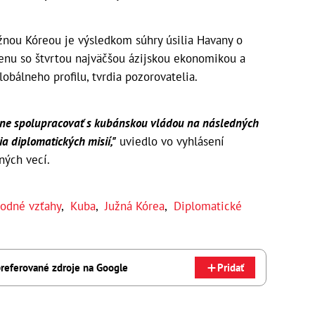
užnou Kóreou je výsledkom súhry úsilia Havany o
enu so štvrtou najväčšou ázijskou ekonomikou a
obálneho profilu, tvrdia pozorovatelia.
vne spolupracovať s kubánskou vládou na následných
a diplomatických misií,"
uviedlo vo vyhlásení
ných vecí.
odné vzťahy
,
Kuba
,
Južná Kórea
,
Diplomatické
referované zdroje na Google
Pridať