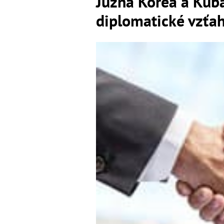
Južná Kórea a Kuba
diplomatické vzťa