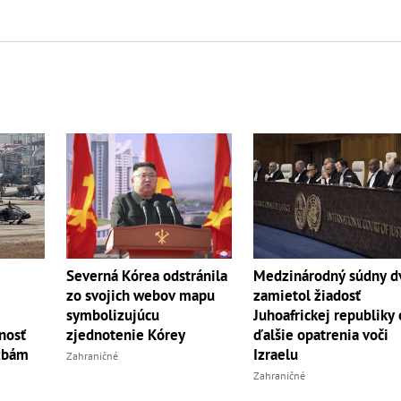
Severná Kórea odstránila
Medzinárodný súdny d
zo svojich webov mapu
zamietol žiadosť
symbolizujúcu
Juhoafrickej republiky 
nosť
zjednotenie Kórey
ďalšie opatrenia voči
zbám
Izraelu
Zahraničné
Zahraničné