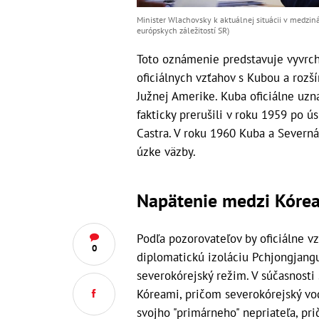
Minister Wlachovsky k aktuálnej situácii v medzin
európskych záležitostí SR)
Toto oznámenie predstavuje vyvrch
oficiálnych vzťahov s Kubou a rozš
Južnej Amerike. Kuba oficiálne uzn
fakticky prerušili v roku 1959 po 
Castra. V roku 1960 Kuba a Severná
úzke väzby.
Napätenie medzi Kórea
Podľa pozorovateľov by oficiálne 
0
diplomatickú izoláciu Pchjongjang
severokórejský režim. V súčasnost
Kóreami, pričom severokórejský vo
svojho "primárneho" nepriateľa, pri