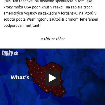
Raísí tak reagoval na nedávne špekulácie o tom, aké
kroky môžu USA podniknúť v reakcii na zabitie troch
amerických vojakov na základni v Jordánsku, na ktorú v
sobotu podľa Washingtonu zaútočili dronom Teheránom
podporovaní militanti.
archívne video