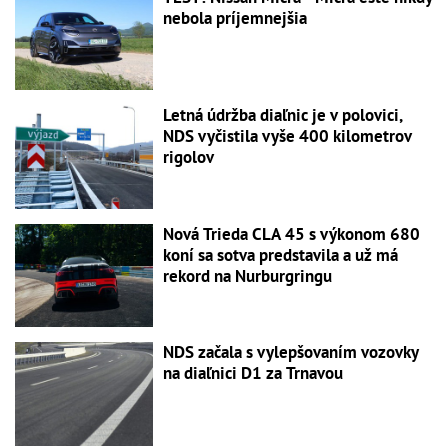
nebola príjemnejšia
Letná údržba diaľnic je v polovici,
NDS vyčistila vyše 400 kilometrov
rigolov
Nová Trieda CLA 45 s výkonom 680
koní sa sotva predstavila a už má
rekord na Nurburgringu
NDS začala s vylepšovaním vozovky
na diaľnici D1 za Trnavou