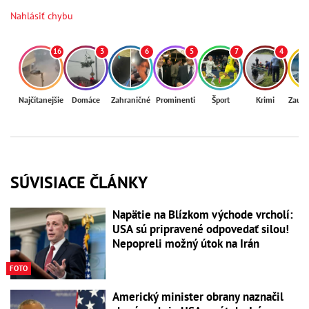
Nahlásiť chybu
16
3
6
5
7
4
Najčítanejšie
Domáce
Zahraničné
Prominenti
Šport
Krimi
Zaují
SÚVISIACE ČLÁNKY
Napätie na Blízkom východe vrcholí:
USA sú pripravené odpovedať silou!
Nepopreli možný útok na Irán
FOTO
Americký minister obrany naznačil