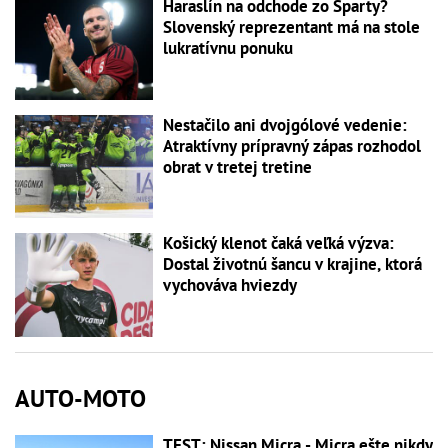
Haraslín na odchode zo Sparty?
Slovenský reprezentant má na stole
lukratívnu ponuku
Nestačilo ani dvojgólové vedenie:
Atraktívny prípravný zápas rozhodol
obrat v tretej tretine
Košický klenot čaká veľká výzva:
Dostal životnú šancu v krajine, ktorá
vychováva hviezdy
AUTO-MOTO
TEST: Nissan Micra - Micra ešte nikdy