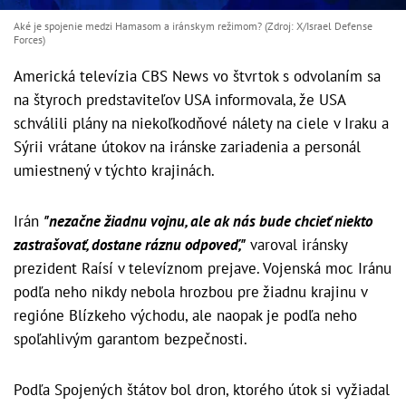
Aké je spojenie medzi Hamasom a iránskym režimom? (Zdroj: X/Israel Defense
Forces)
Americká televízia CBS News vo štvrtok s odvolaním sa
na štyroch predstaviteľov USA informovala, že USA
schválili plány na niekoľkodňové nálety na ciele v Iraku a
Sýrii vrátane útokov na iránske zariadenia a personál
umiestnený v týchto krajinách.
Irán
"nezačne žiadnu vojnu, ale ak nás bude chcieť niekto
zastrašovať, dostane ráznu odpoveď,"
varoval iránsky
prezident Raísí v televíznom prejave. Vojenská moc Iránu
podľa neho nikdy nebola hrozbou pre žiadnu krajinu v
regióne Blízkeho východu, ale naopak je podľa neho
spoľahlivým garantom bezpečnosti.
Podľa Spojených štátov bol dron, ktorého útok si vyžiadal