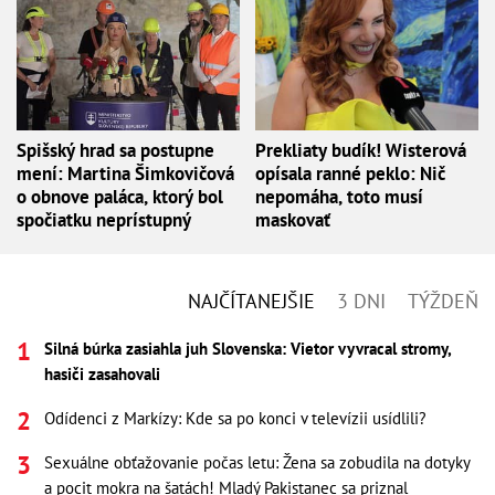
Spišský hrad sa postupne
Prekliaty budík! Wisterová
mení: Martina Šimkovičová
opísala ranné peklo: Nič
o obnove paláca, ktorý bol
nepomáha, toto musí
spočiatku neprístupný
maskovať
NAJČÍTANEJŠIE
3 DNI
TÝŽDEŇ
Silná búrka zasiahla juh Slovenska: Vietor vyvracal stromy,
hasiči zasahovali
Odídenci z Markízy: Kde sa po konci v televízii usídlili?
Sexuálne obťažovanie počas letu: Žena sa zobudila na dotyky
a pocit mokra na šatách! Mladý Pakistanec sa priznal