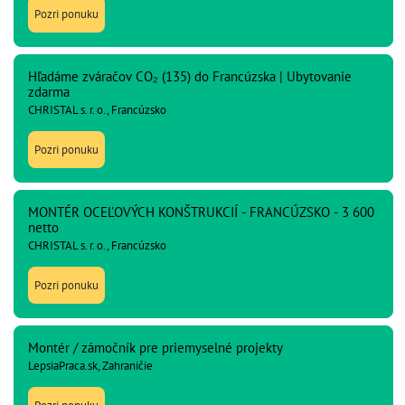
Pozri ponuku
Hľadáme zváračov CO₂ (135) do Francúzska | Ubytovanie
zdarma
CHRISTAL s. r. o., Francúzsko
Pozri ponuku
MONTÉR OCEĽOVÝCH KONŠTRUKCIÍ - FRANCÚZSKO - 3 600
netto
CHRISTAL s. r. o., Francúzsko
Pozri ponuku
Montér / zámočník pre priemyselné projekty
LepsiaPraca.sk, Zahraničie