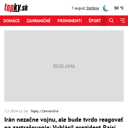
30 °C
7. august
,
Štefánia
DOMÁCE
ZAHRANIČNÉ
PROMINENTI
ŠPORT
ZAUJÍMAV
2.2.2024 11:26
Topky
Zahraničné
Irán nezačne vojnu, ale bude tvrdo reagovať
na zastrašovanie: Vyhlásil prezident Raísí