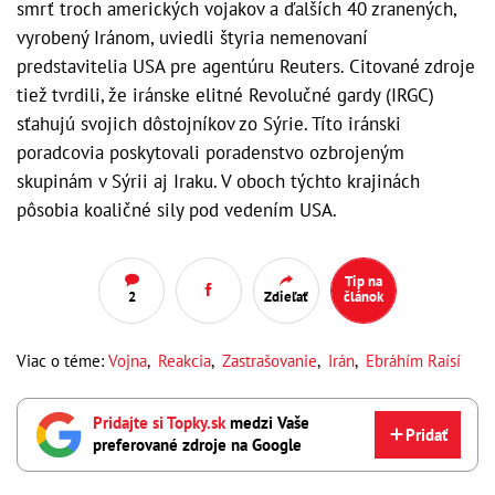
smrť troch amerických vojakov a ďalších 40 zranených,
vyrobený Iránom, uviedli štyria nemenovaní
predstavitelia USA pre agentúru Reuters. Citované zdroje
tiež tvrdili, že iránske elitné Revolučné gardy (IRGC)
sťahujú svojich dôstojníkov zo Sýrie. Títo iránski
poradcovia poskytovali poradenstvo ozbrojeným
skupinám v Sýrii aj Iraku. V oboch týchto krajinách
pôsobia koaličné sily pod vedením USA.
Tip na
2
Zdieľať
článok
Viac o téme:
Vojna
,
Reakcia
,
Zastrašovanie
,
Irán
,
Ebráhím Raísí
Pridajte si Topky.sk
medzi Vaše
Pridať
preferované zdroje na Google