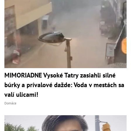
MIMORIADNE Vysoké Tatry zasiahli silné
búrky a prívalové dažde: Voda v mestách sa
valí ulicami!
Domáce