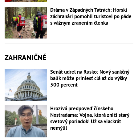
Dráma v Západných Tatrách: Horskí
záchranári pomohli turistovi po páde
s vážnym zranením členka
ZAHRANIČNÉ
Senát udrel na Rusko: Nový sankčný
balík môže priniesť clá až do výšky
500 percent
Hrozivá predpoveď čínskeho
Nostradama: Vojna, ktorá zničí starý
svetový poriadok! Už sa viackrát
nemýlil