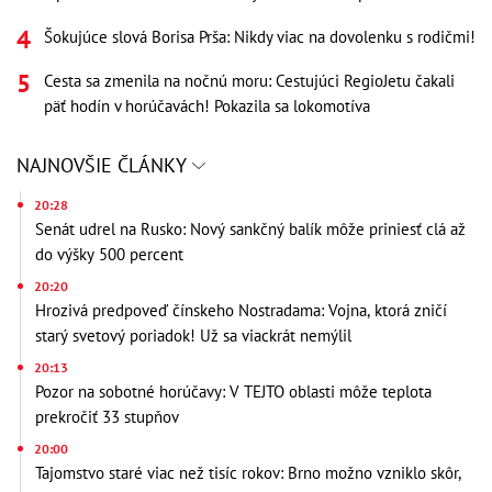
Šokujúce slová Borisa Prša: Nikdy viac na dovolenku s rodičmi!
Cesta sa zmenila na nočnú moru: Cestujúci RegioJetu čakali
päť hodín v horúčavách! Pokazila sa lokomotíva
NAJNOVŠIE ČLÁNKY
20:28
Senát udrel na Rusko: Nový sankčný balík môže priniesť clá až
do výšky 500 percent
20:20
Hrozivá predpoveď čínskeho Nostradama: Vojna, ktorá zničí
starý svetový poriadok! Už sa viackrát nemýlil
20:13
Pozor na sobotné horúčavy: V TEJTO oblasti môže teplota
prekročiť 33 stupňov
20:00
Tajomstvo staré viac než tisíc rokov: Brno možno vzniklo skôr,