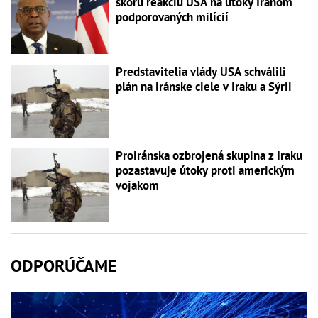
skorú reakciu USA na útoky Iránom
podporovaných milícií
Predstavitelia vlády USA schválili
plán na iránske ciele v Iraku a Sýrii
Proiránska ozbrojená skupina z Iraku
pozastavuje útoky proti americkým
vojakom
ODPORÚČAME