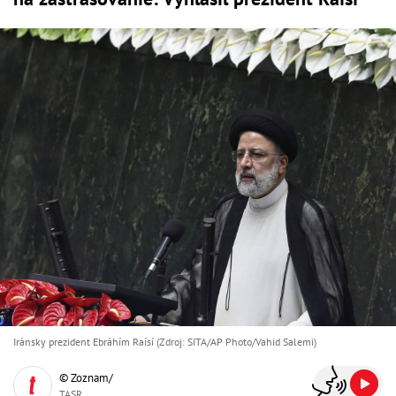
Iránsky prezident Ebráhím Raísí (Zdroj: SITA/AP Photo/Vahid Salemi)
© Zoznam/
TASR