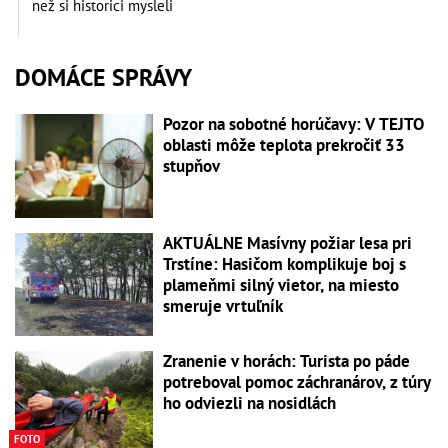
než si historici mysleli
DOMÁCE SPRÁVY
Pozor na sobotné horúčavy: V TEJTO
oblasti môže teplota prekročiť 33
stupňov
AKTUÁLNE Masívny požiar lesa pri
Trstíne: Hasičom komplikuje boj s
plameňmi silný vietor, na miesto
smeruje vrtuľník
Zranenie v horách: Turista po páde
potreboval pomoc záchranárov, z túry
ho odviezli na nosidlách
FOTO