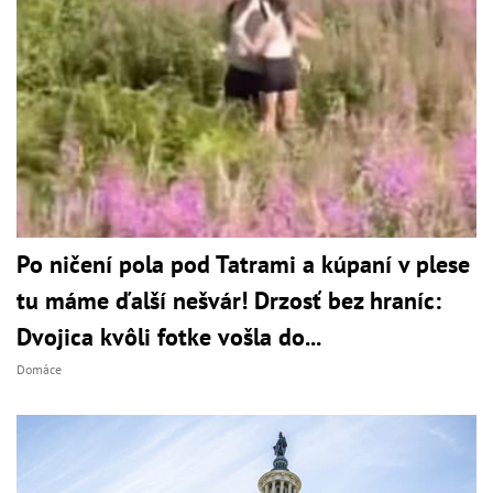
Po ničení pola pod Tatrami a kúpaní v plese
tu máme ďalší nešvár! Drzosť bez hraníc:
Dvojica kvôli fotke vošla do...
Domáce