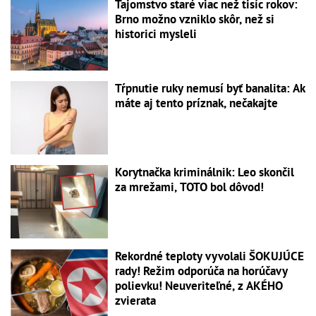
Tajomstvo staré viac než tisíc rokov:
Brno možno vzniklo skôr, než si
historici mysleli
Tŕpnutie ruky nemusí byť banalita: Ak
máte aj tento príznak, nečakajte
Korytnačka kriminálnik: Leo skončil
za mrežami, TOTO bol dôvod!
Rekordné teploty vyvolali ŠOKUJÚCE
rady! Režim odporúča na horúčavy
polievku! Neuveriteľné, z AKÉHO
zvierata