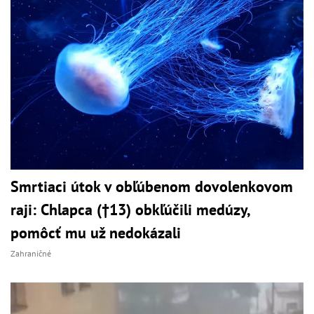
Smrtiaci útok v obľúbenom dovolenkovom
raji: Chlapca (†13) obkľúčili medúzy,
pomôcť mu už nedokázali
Zahraničné