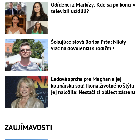
Odídenci z Markízy: Kde sa po konci v
televízii usídlili?
Šokujúce slová Borisa Prša: Nikdy
viac na dovolenku s rodičmi!
Ľadová sprcha pre Meghan a jej
kulinársku šou! Ikona životného štýlu
jej naložila: Nestačí si obliecť zásteru
ZAUJÍMAVOSTI