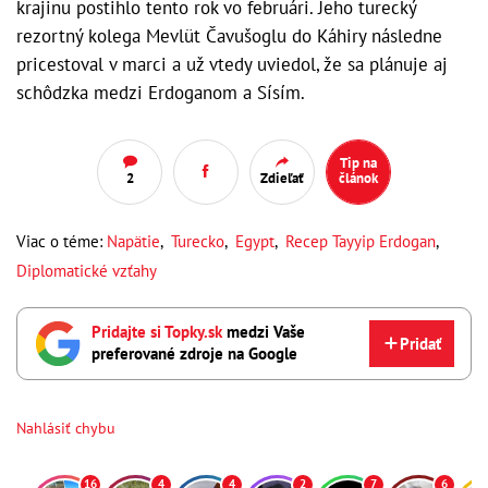
krajinu postihlo tento rok vo februári. Jeho turecký
rezortný kolega Mevlüt Čavušoglu do Káhiry následne
pricestoval v marci a už vtedy uviedol, že sa plánuje aj
schôdzka medzi Erdoganom a Sísím.
Tip na
2
Zdieľať
článok
Viac o téme:
Napätie
,
Turecko
,
Egypt
,
Recep Tayyip Erdogan
,
Diplomatické vzťahy
Pridajte si Topky.sk
medzi Vaše
Pridať
preferované zdroje na Google
Nahlásiť chybu
16
4
4
2
7
6