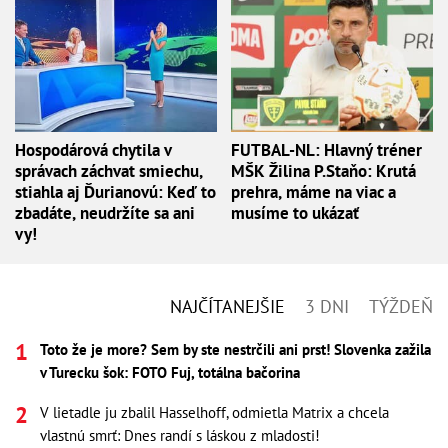
Hospodárová chytila v
FUTBAL-NL: Hlavný tréner
správach záchvat smiechu,
MŠK Žilina P.Staňo: Krutá
stiahla aj Ďurianovú: Keď to
prehra, máme na viac a
zbadáte, neudržíte sa ani
musíme to ukázať
vy!
NAJČÍTANEJŠIE
3 DNI
TÝŽDEŇ
Toto že je more? Sem by ste nestrčili ani prst! Slovenka zažila
v Turecku šok: FOTO Fuj, totálna bačorina
V lietadle ju zbalil Hasselhoff, odmietla Matrix a chcela
vlastnú smrť: Dnes randí s láskou z mladosti!