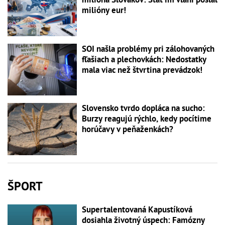
milióny eur!
SOI našla problémy pri zálohovaných
fľašiach a plechovkách: Nedostatky
mala viac než štvrtina prevádzok!
Slovensko tvrdo dopláca na sucho:
Burzy reagujú rýchlo, kedy pocítime
horúčavy v peňaženkách?
ŠPORT
Supertalentovaná Kapustíková
dosiahla životný úspech: Famózny