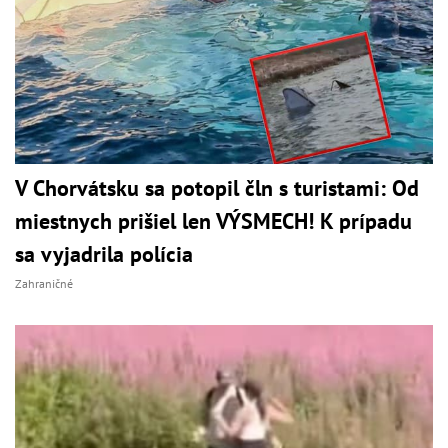
V Chorvátsku sa potopil čln s turistami: Od
miestnych prišiel len VÝSMECH! K prípadu
sa vyjadrila polícia
Zahraničné