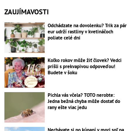
ZAUJÍMAVOSTI
Odchádzate na dovolenku? Trik za pár
eur udrží rastliny v kvetináčoch
poliate celé dni
Koľko rokov môže žiť človek? Vedci
prišli s prekvapivou odpoveďou!
Budete v šoku
Pichla vás včela? TOTO nerobte:
Jedna bežná chyba môže dostať do
rany ešte viac jedu
Nechávate si po kúpaní v mori soľ na