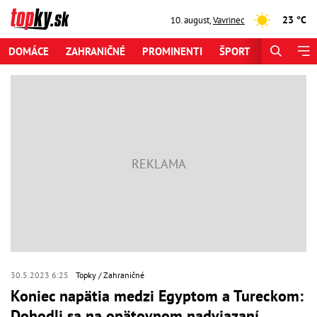
23 °C
10. august
,
Vavrinec
DOMÁCE
ZAHRANIČNÉ
PROMINENTI
ŠPORT
ZAUJÍMAV
30.5.2023 6:25
Topky
Zahraničné
Koniec napätia medzi Egyptom a Tureckom:
Dohodli sa na opätovnom nadviazaní