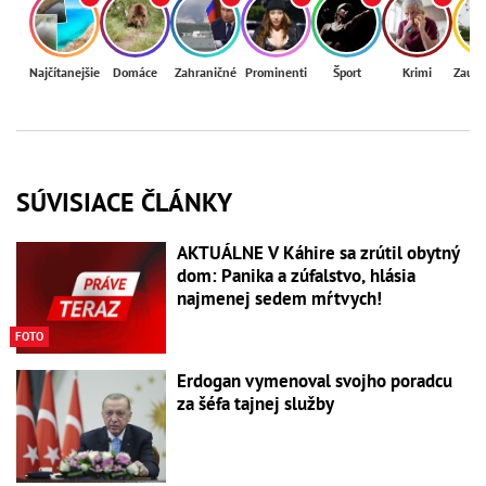
Najčítanejšie
Domáce
Zahraničné
Prominenti
Šport
Krimi
Zaují
SÚVISIACE ČLÁNKY
AKTUÁLNE V Káhire sa zrútil obytný
dom: Panika a zúfalstvo, hlásia
najmenej sedem mŕtvych!
FOTO
Erdogan vymenoval svojho poradcu
za šéfa tajnej služby