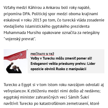
Vzťahy medzi Káhirou a Ankarou boli roky napäté,
pripomína DPA. Politický spor medzi oboma krajinami
eskaloval v roku 2013 po tom, čo turecká vláda zosadenie
vtedajšieho islamistického gyptského prezidenta
Muhammada Mursího opakovane označila za nelegálny
"vojenský prevrat".
PREČÍTAJTE SI TIEŽ
Voľby v Turecku môžu zmeniť pomer síl!
Erdoganovi veštia prieskumy prehru: Líder
opozície obvinil Rusko z manipulácií
Turecko a Egypt si v tom istom roku navzájom odvolali aj
veľvyslancov. K zblíženiu medzi nimi došlo až nedávno;
egyptský minister zahraničných vecí Sámih Šukrí
navštívil Turecko po katastrofálnom zemetrasení, ktoré