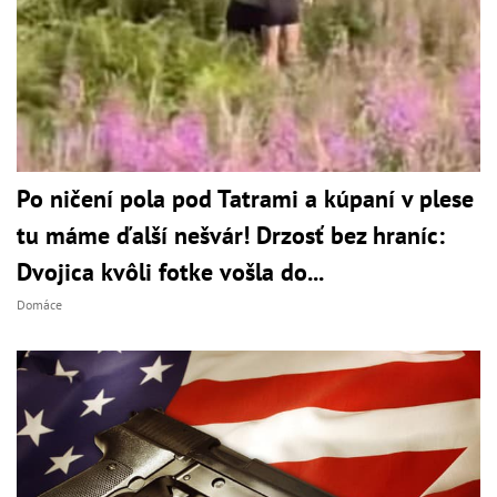
Po ničení pola pod Tatrami a kúpaní v plese
tu máme ďalší nešvár! Drzosť bez hraníc:
Dvojica kvôli fotke vošla do...
Domáce