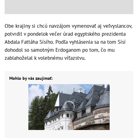
Obe krajiny si chcú navzájom vymenovať aj veľvyslancov,
potvrdil v pondelok večer úrad egyptského prezidenta
Abdala Fattáha Sísího. Podľa vyhlásenia sa na tom Sísí
dohodol so samotným Erdoganom po tom, čo mu
zablahoželal k volebnému víťazstvu.
Mohlo by vás zaujímať: