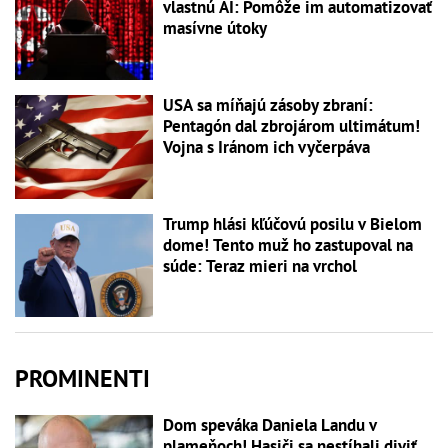
vlastnú AI: Pomôže im automatizovať
masívne útoky
USA sa míňajú zásoby zbraní:
Pentagón dal zbrojárom ultimátum!
Vojna s Iránom ich vyčerpáva
Trump hlási kľúčovú posilu v Bielom
dome! Tento muž ho zastupoval na
súde: Teraz mieri na vrchol
PROMINENTI
Dom speváka Daniela Landu v
plameňoch! Hasiči sa nestíhali diviť,