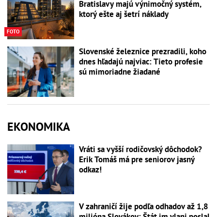
Bratislavy majú výnimočný systém,
ktorý ešte aj šetrí náklady
FOTO
Slovenské železnice prezradili, koho
dnes hľadajú najviac: Tieto profesie
sú mimoriadne žiadané
EKONOMIKA
Vráti sa vyšší rodičovský dôchodok?
Erik Tomáš má pre seniorov jasný
odkaz!
V zahraničí žije podľa odhadov až 1,8
milióna Slovákov: Štát im vlani poslal