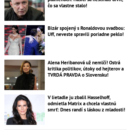
čo sa vlastne stalo!
Bizár spojený s Ronaldovou svadbou:
Uff, neveste spravili poriadne peklo!
Alena Heribanová už nemlčí! Ostrá
kritika politikov, útoky od hejterov a
TVRDÁ PRAVDA o Slovensku!
V lietadle ju zbalil Hasselhoff,
odmietla Matrix a chcela vlastnú
smrť: Dnes randí s láskou z mladosti!