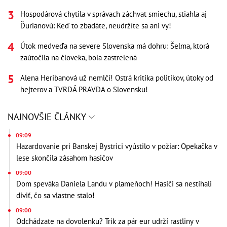
Hospodárová chytila v správach záchvat smiechu, stiahla aj
Ďurianovú: Keď to zbadáte, neudržíte sa ani vy!
Útok medveďa na severe Slovenska má dohru: Šelma, ktorá
zaútočila na človeka, bola zastrelená
Alena Heribanová už nemlčí! Ostrá kritika politikov, útoky od
hejterov a TVRDÁ PRAVDA o Slovensku!
NAJNOVŠIE ČLÁNKY
09:09
Hazardovanie pri Banskej Bystrici vyústilo v požiar: Opekačka v
lese skončila zásahom hasičov
09:00
Dom speváka Daniela Landu v plameňoch! Hasiči sa nestíhali
diviť, čo sa vlastne stalo!
09:00
Odchádzate na dovolenku? Trik za pár eur udrží rastliny v