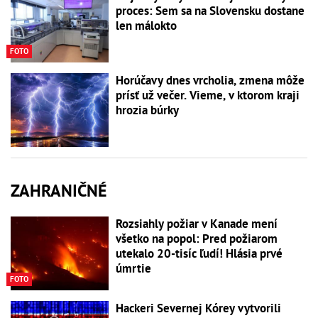
proces: Sem sa na Slovensku dostane
len málokto
FOTO
Horúčavy dnes vrcholia, zmena môže
prísť už večer. Vieme, v ktorom kraji
hrozia búrky
ZAHRANIČNÉ
Rozsiahly požiar v Kanade mení
všetko na popol: Pred požiarom
utekalo 20-tisíc ľudí! Hlásia prvé
úmrtie
FOTO
Hackeri Severnej Kórey vytvorili