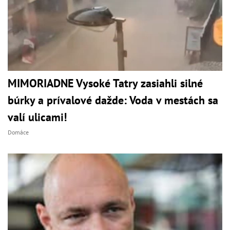
MIMORIADNE Vysoké Tatry zasiahli silné
búrky a prívalové dažde: Voda v mestách sa
valí ulicami!
Domáce