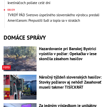
kvetináčoch poliate celé dni
08:59
TVRDÝ PÁD Svetovo úspešného slovenského výrobcu predali
Američanom: Prepustili ľudí a topia sa v stratách
DOMÁCE SPRÁVY
Hazardovanie pri Banskej Bystrici
vyústilo v požiar: Opekačka v lese
skončila zásahom hasičov
FOTO
Náročný týždeň slovenských hasičov:
Stovky požiarov aj nehôd! Zasahovať
museli takmer TISÍCKRÁT
Za jedným výsledkom je unikátny