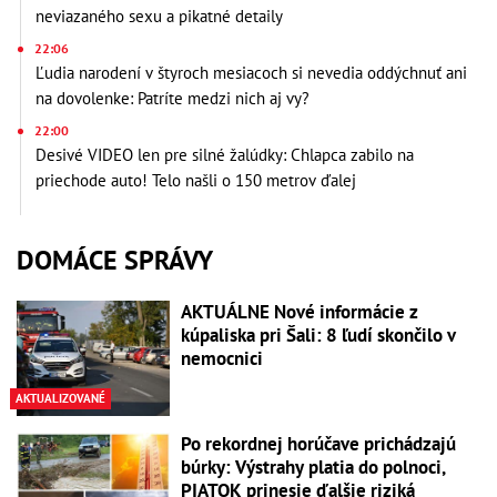
neviazaného sexu a pikatné detaily
22:06
Ľudia narodení v štyroch mesiacoch si nevedia oddýchnuť ani
na dovolenke: Patríte medzi nich aj vy?
22:00
Desivé VIDEO len pre silné žalúdky: Chlapca zabilo na
priechode auto! Telo našli o 150 metrov ďalej
DOMÁCE SPRÁVY
AKTUÁLNE Nové informácie z
kúpaliska pri Šali: 8 ľudí skončilo v
nemocnici
AKTUALIZOVANÉ
Po rekordnej horúčave prichádzajú
búrky: Výstrahy platia do polnoci,
PIATOK prinesie ďalšie riziká