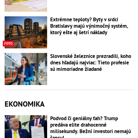
Extrémne teploty? Byty v srdci
Bratislavy majú výnimočný systém,
ktorý ešte aj šetrí náklady
FOTO
Slovenské železnice prezradili, koho
dnes hľadajú najviac: Tieto profesie
sú mimoriadne žiadané
EKONOMIKA
Podvod či geniálny ťah? Trump
predáva elite drahocenné
milisekundy. Bežní investori nemajú
šancu!