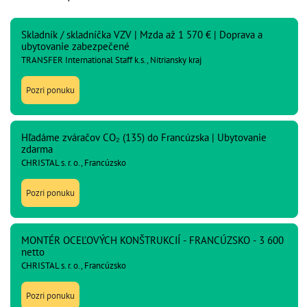
Skladník / skladníčka VZV | Mzda až 1 570 € | Doprava a
ubytovanie zabezpečené
TRANSFER International Staff k.s., Nitriansky kraj
Pozri ponuku
Hľadáme zváračov CO₂ (135) do Francúzska | Ubytovanie
zdarma
CHRISTAL s. r. o., Francúzsko
Pozri ponuku
MONTÉR OCEĽOVÝCH KONŠTRUKCIÍ - FRANCÚZSKO - 3 600
netto
CHRISTAL s. r. o., Francúzsko
Pozri ponuku