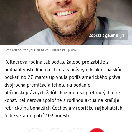
Zobraziť galériu
(2)
Petr Kellner zahynul pri havárii vrtuľníka. (Zdroj: PPF)
Kellnerova rodina tak podala žalobu pre zabitie z
nedbanlivosti. Rodina chcela s právnym krokmi najskôr
počkať, no 27. marca uplynula podľa amerického práva
dvojročná premlčacia lehota na podanie
občianskoprávnych žalôb. Rozhodli sa preto urýchlene
konať. Kellnerová spoločne s rodinou aktuálne kraľuje
rebríčku najbohatších Čechov a v rebríčku najbohatších
ľudí sveta im patrí 102. miesto.