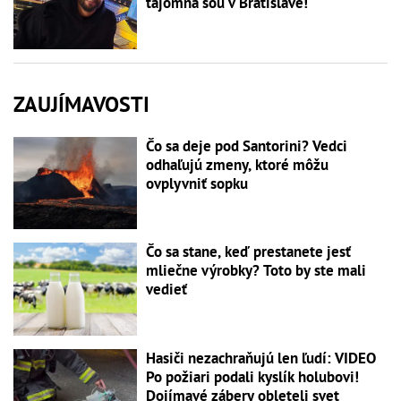
tajomná šou v Bratislave!
ZAUJÍMAVOSTI
Čo sa deje pod Santorini? Vedci
odhaľujú zmeny, ktoré môžu
ovplyvniť sopku
Čo sa stane, keď prestanete jesť
mliečne výrobky? Toto by ste mali
vedieť
Hasiči nezachraňujú len ľudí: VIDEO
Po požiari podali kyslík holubovi!
Dojímavé zábery obleteli svet