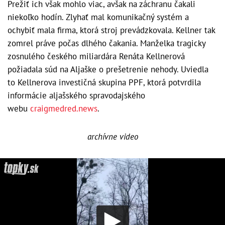
Prežiť ich však mohlo viac, avšak na záchranu čakali
niekoľko hodín. Zlyhať mal komunikačný systém a
ochybiť mala firma, ktorá stroj prevádzkovala. Kellner tak
zomrel práve počas dlhého čakania. Manželka tragicky
zosnulého českého miliardára Renáta Kellnerová
požiadala súd na Aljaške o prešetrenie nehody. Uviedla
to Kellnerova investičná skupina PPF, ktorá potvrdila
informácie aljašského spravodajského
webu
craigmedred.news
.
archívne video