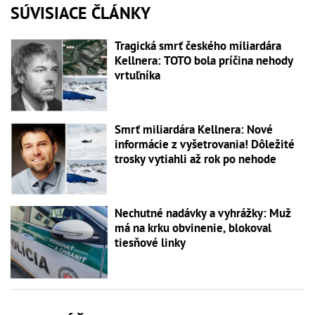
SÚVISIACE ČLÁNKY
Tragická smrť českého miliardára
Kellnera: TOTO bola príčina nehody
vrtuľníka
Smrť miliardára Kellnera: Nové
informácie z vyšetrovania! Dôležité
trosky vytiahli až rok po nehode
Nechutné nadávky a vyhrážky: Muž
má na krku obvinenie, blokoval
tiesňové linky