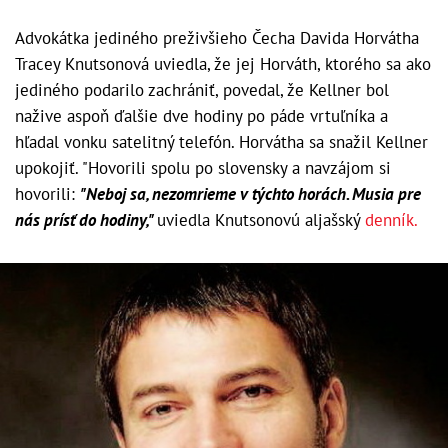
Advokátka jediného preživšieho Čecha Davida Horvátha
Tracey Knutsonová uviedla, že jej Horváth, ktorého sa ako
jediného podarilo zachrániť, povedal, že Kellner bol
nažive aspoň ďalšie dve hodiny po páde vrtuľníka a
hľadal vonku satelitný telefón. Horvátha sa snažil Kellner
upokojiť. "Hovorili spolu po slovensky a navzájom si
hovorili:
"Neboj sa, nezomrieme v týchto horách. Musia pre
nás prísť do hodiny,"
uviedla Knutsonovú aljašský
denník.