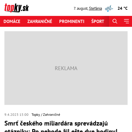
24 °C
7. august
,
Štefánia
DOMÁCE
ZAHRANIČNÉ
PROMINENTI
ŠPORT
ZAUJÍMAV
9.4.2023 15:00
Topky
Zahraničné
Smrť českého miliardára sprevádzajú
otázniky: Po nehode žil ešte dve hodiny!