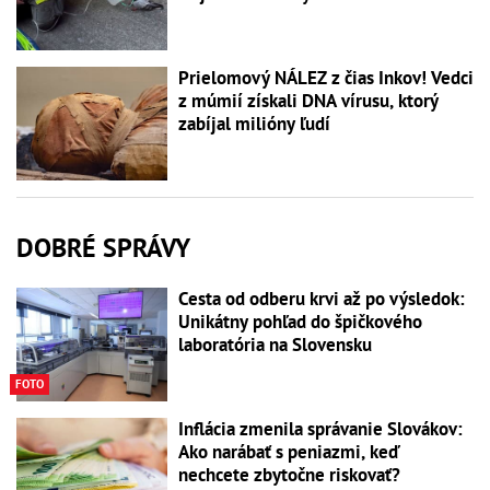
Prielomový NÁLEZ z čias Inkov! Vedci
z múmií získali DNA vírusu, ktorý
zabíjal milióny ľudí
DOBRÉ SPRÁVY
Cesta od odberu krvi až po výsledok:
Unikátny pohľad do špičkového
laboratória na Slovensku
FOTO
Inflácia zmenila správanie Slovákov:
Ako narábať s peniazmi, keď
nechcete zbytočne riskovať?