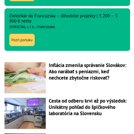
Elektrikár do Francúzska – dlhodobé projekty | 3 200 – 3
800 € netto
CHRISTAL s. r. o., Francúzsko
Pozri ponuku
Inflácia zmenila správanie Slovákov:
Ako narábať s peniazmi, keď
nechcete zbytočne riskovať?
Cesta od odberu krvi až po výsledok:
Unikátny pohľad do špičkového
laboratória na Slovensku