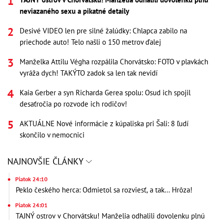
neviazaného sexu a pikatné detaily
Desivé VIDEO len pre silné žalúdky: Chlapca zabilo na
priechode auto! Telo našli o 150 metrov ďalej
Manželka Attilu Végha rozpálila Chorvátsko: FOTO v plavkách
vyráža dych! TAKÝTO zadok sa len tak nevidí
Kaia Gerber a syn Richarda Gerea spolu: Osud ich spojil
desaťročia po rozvode ich rodičov!
AKTUÁLNE Nové informácie z kúpaliska pri Šali: 8 ľudí
skončilo v nemocnici
NAJNOVŠIE ČLÁNKY
Piatok 24:10
Peklo českého herca: Odmietol sa rozviesť, a tak... Hrôza!
Piatok 24:01
TAJNÝ ostrov v Chorvátsku! Manželia odhalili dovolenku plnú