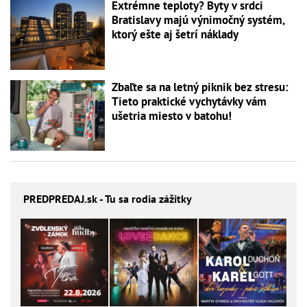
Extrémne teploty? Byty v srdci
Bratislavy majú výnimočný systém,
ktorý ešte aj šetrí náklady
Zbaľte sa na letný piknik bez stresu:
Tieto praktické vychytávky vám
ušetria miesto v batohu!
PREDPREDAJ
.sk - Tu sa rodia zážitky