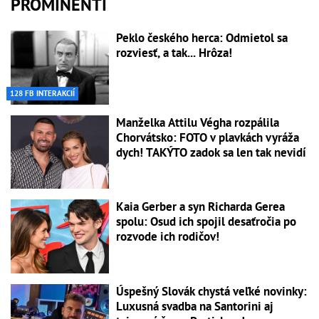
PROMINENTI
Peklo českého herca: Odmietol sa
rozviesť, a tak... Hrôza!
128 FB INTERAKCIÍ
Manželka Attilu Végha rozpálila
Chorvátsko: FOTO v plavkách vyráža
dych! TAKÝTO zadok sa len tak nevidí
Kaia Gerber a syn Richarda Gerea
spolu: Osud ich spojil desaťročia po
rozvode ich rodičov!
Úspešný Slovák chystá veľké novinky:
Luxusná svadba na Santorini aj