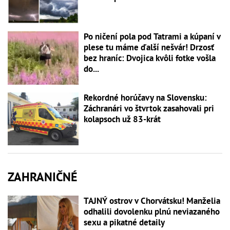
Po ničení pola pod Tatrami a kúpaní v
plese tu máme ďalší nešvár! Drzosť
bez hraníc: Dvojica kvôli fotke vošla
do...
Rekordné horúčavy na Slovensku:
Záchranári vo štvrtok zasahovali pri
kolapsoch už 83-krát
ZAHRANIČNÉ
TAJNÝ ostrov v Chorvátsku! Manželia
odhalili dovolenku plnú neviazaného
sexu a pikatné detaily