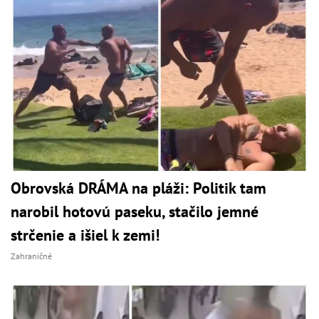
Obrovská DRÁMA na pláži: Politik tam
narobil hotovú paseku, stačilo jemné
strčenie a išiel k zemi!
Zahraničné