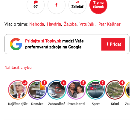
Tip na
97
Zdieľať
článok
Viac o téme:
Nehoda
,
Havária
,
Žaloba
,
Vrtuľník
,
Petr Kellner
Pridajte si Topky.sk
medzi Vaše
Pridať
preferované zdroje na Google
Nahlásiť chybu
16
3
6
5
7
4
Najčítanejšie
Domáce
Zahraničné
Prominenti
Šport
Krimi
Zaují