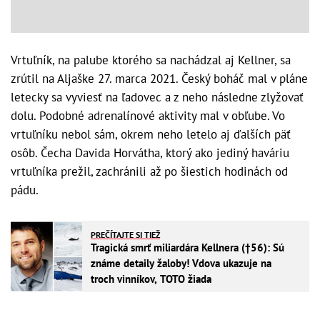
Vrtuľník, na palube ktorého sa nachádzal aj Kellner, sa
zrútil na Aljaške 27. marca 2021. Český boháč mal v pláne
letecky sa vyviesť na ľadovec a z neho následne zlyžovať
dolu. Podobné adrenalínové aktivity mal v obľube. Vo
vrtuľníku nebol sám, okrem neho letelo aj ďalších päť
osôb. Čecha Davida Horvátha, ktorý ako jediný haváriu
vrtuľníka prežil, zachránili až po šiestich hodinách od
pádu.
PREČÍTAJTE SI TIEŽ
Tragická smrť miliardára Kellnera (†56): Sú
známe detaily žaloby! Vdova ukazuje na
troch vinníkov, TOTO žiada