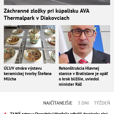
Záchranné zložky pri kúpalisku AVA
Thermalpark v Diakovciach
ÚĽUV otvára výstavu
Rekonštrukcia Hlavnej
keramickej tvorby Štefana
stanice v Bratislave je opäť
Mlícha
o krok bližšie, uviedol
minister Ráž
NAJČÍTANEJŠIE
3 DNI
TÝŽDEŇ
TAJNÝ ostrov v Chorvátsku! Manželia odhalili dovolenku plnú