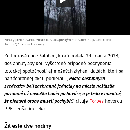
Minúty pred haváriou vrtuľníka s ukrajinským ministrom na palube (Zdroj:
Twitter/@UkraineEugenia)
Kellnerová chce žalobou, ktorú podala 24. marca 2023,
dosiahnuť, aby boli vyšetrené prípadné pochybenia
leteckej spoločnosti aj možných zlyhaní ďalších, ktorí sa
na záchrannej akcii podieľali.
„Podľa dostupných
svedectiev boli záchranné jednotky na miesto nešťastia
povolané až niekoľko hodín po havárii, a je teda evidentné,
že niektoré osoby museli pochybiť,
“ cituje
Forbes
hovorcu
PPF Leoša Rouseka.
Žil ešte dve hodiny