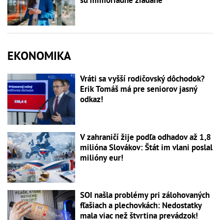
sú mimoriadne žiadané
EKONOMIKA
Vráti sa vyšší rodičovský dôchodok?
Erik Tomáš má pre seniorov jasný
odkaz!
V zahraničí žije podľa odhadov až 1,8
milióna Slovákov: Štát im vlani poslal
milióny eur!
SOI našla problémy pri zálohovaných
fľašiach a plechovkách: Nedostatky
mala viac než štvrtina prevádzok!