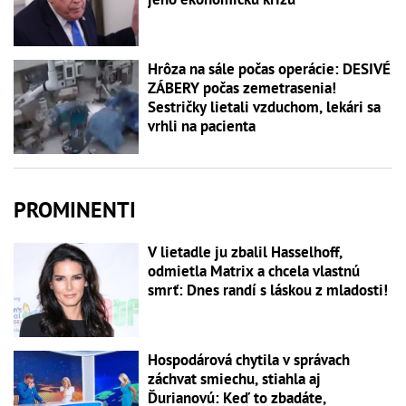
Hrôza na sále počas operácie: DESIVÉ
ZÁBERY počas zemetrasenia!
Sestričky lietali vzduchom, lekári sa
vrhli na pacienta
PROMINENTI
V lietadle ju zbalil Hasselhoff,
odmietla Matrix a chcela vlastnú
smrť: Dnes randí s láskou z mladosti!
Hospodárová chytila v správach
záchvat smiechu, stiahla aj
Ďurianovú: Keď to zbadáte,