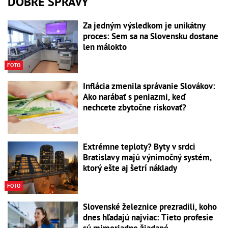
DOBRÉ SPRÁVY
Za jedným výsledkom je unikátny
proces: Sem sa na Slovensku dostane
len málokto
FOTO
Inflácia zmenila správanie Slovákov:
Ako narábať s peniazmi, keď
nechcete zbytočne riskovať?
Extrémne teploty? Byty v srdci
Bratislavy majú výnimočný systém,
ktorý ešte aj šetrí náklady
FOTO
Slovenské železnice prezradili, koho
dnes hľadajú najviac: Tieto profesie