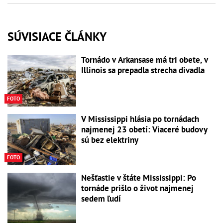
SÚVISIACE ČLÁNKY
Tornádo v Arkansase má tri obete, v
Illinois sa prepadla strecha divadla
FOTO
V Mississippi hlásia po tornádach
najmenej 23 obetí: Viaceré budovy
sú bez elektriny
FOTO
Nešťastie v štáte Mississippi: Po
tornáde prišlo o život najmenej
sedem ľudí