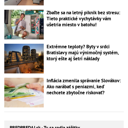
Zbaľte sa na letný piknik bez stresu:
Tieto praktické vychytávky vám
ušetria miesto v batohu!
Extrémne teploty? Byty v srdci
Bratislavy majú výnimočný systém,
ktorý ešte aj šetrí náklady
Inflácia zmenila správanie Slovákov:
Ako narábať s peniazmi, keď
nechcete zbytočne riskovať?
PREDPREDAJ
.sk - Tu sa rodia zážitky