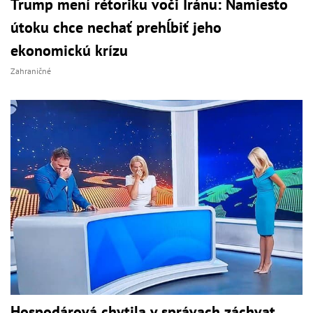
Trump mení rétoriku voči Iránu: Namiesto
útoku chce nechať prehĺbiť jeho
ekonomickú krízu
Zahraničné
Hospodárová chytila v správach záchvat