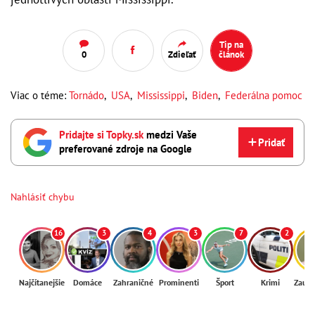
Tip na
0
Zdieľať
článok
Viac o téme:
Tornádo
,
USA
,
Mississippi
,
Biden
,
Federálna pomoc
Pridajte si Topky.sk
medzi Vaše
Pridať
preferované zdroje na Google
Nahlásiť chybu
16
3
4
3
7
2
Najčítanejšie
Domáce
Zahraničné
Prominenti
Šport
Krimi
Zaují