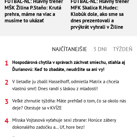
FUTBAL-NL: Hlavný tréner
FUTBAL-NL: Hlavný tréner
MŠK Žilina P.Staňo: Krutá
MFK Skalica R.Hudec:
prehra, máme na viac a
Klobúk dole, ako sme sa
musíme to ukázať
dnes prezentovali a
prvýkrát vyhrali v Žiline
NAJČÍTANEJŠIE
3 DNI
TÝŽDEŇ
Hospodárová chytila v správach záchvat smiechu, stiahla aj
Ďurianovú: Keď to zbadáte, neudržíte sa ani vy!
V lietadle ju zbalil Hasselhoff, odmietla Matrix a chcela
vlastnú smrť: Dnes randí s láskou z mladosti!
Veľké zhrnutie týždňa: Máte prehľad o tom, čo sa okolo nás
deje? Otestuje sa v KVÍZE
Misska Vojtasová vyťahuje sexi zbrane: Horúce zábery
dokonalého zadočku a... Uf, hore bez!