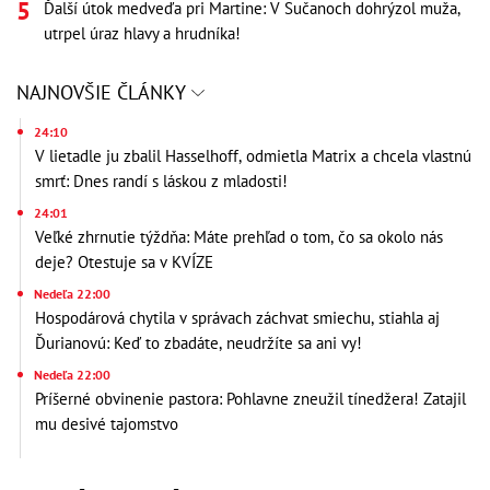
Ďalší útok medveďa pri Martine: V Sučanoch dohrýzol muža,
utrpel úraz hlavy a hrudníka!
NAJNOVŠIE ČLÁNKY
24:10
V lietadle ju zbalil Hasselhoff, odmietla Matrix a chcela vlastnú
smrť: Dnes randí s láskou z mladosti!
24:01
Veľké zhrnutie týždňa: Máte prehľad o tom, čo sa okolo nás
deje? Otestuje sa v KVÍZE
Nedeľa 22:00
Hospodárová chytila v správach záchvat smiechu, stiahla aj
Ďurianovú: Keď to zbadáte, neudržíte sa ani vy!
Nedeľa 22:00
Príšerné obvinenie pastora: Pohlavne zneužil tínedžera! Zatajil
mu desivé tajomstvo