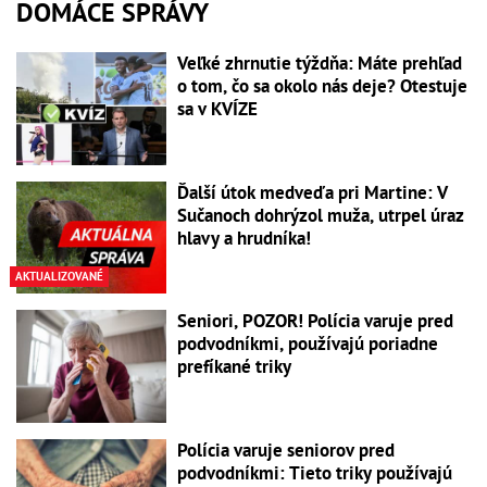
DOMÁCE SPRÁVY
Veľké zhrnutie týždňa: Máte prehľad
o tom, čo sa okolo nás deje? Otestuje
sa v KVÍZE
Ďalší útok medveďa pri Martine: V
Sučanoch dohrýzol muža, utrpel úraz
hlavy a hrudníka!
AKTUALIZOVANÉ
Seniori, POZOR! Polícia varuje pred
podvodníkmi, používajú poriadne
prefíkané triky
Polícia varuje seniorov pred
podvodníkmi: Tieto triky používajú