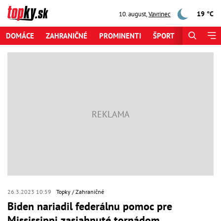
19 °C
10. august
,
Vavrinec
DOMÁCE
ZAHRANIČNÉ
PROMINENTI
ŠPORT
ZAUJÍMAV
26.3.2023 10:59
Topky
Zahraničné
Biden nariadil federálnu pomoc pre
Mississippi zasiahnuté tornádom