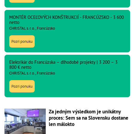
MONTÉR OCEĽOVÝCH KONŠTRUKCIÍ - FRANCÚZSKO - 3 600
netto
CHRISTAL s. r. o., Francúzsko
Pozri ponuku
Elektrikár do Francúzska – dlhodobé projekty | 3 200 – 3
800 € netto
CHRISTAL s. r. o., Francúzsko
Pozri ponuku
Za jedným výsledkom je unikátny
proces: Sem sa na Slovensku dostane
len málokto