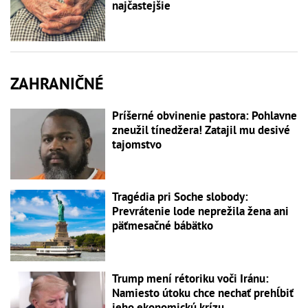
najčastejšie
ZAHRANIČNÉ
Príšerné obvinenie pastora: Pohlavne
zneužil tínedžera! Zatajil mu desivé
tajomstvo
Tragédia pri Soche slobody:
Prevrátenie lode neprežila žena ani
päťmesačné bábätko
Trump mení rétoriku voči Iránu:
Namiesto útoku chce nechať prehĺbiť
jeho ekonomickú krízu