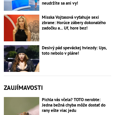
neudržíte sa ani vy!
Misska Vojtasová vyťahuje sexi
zbrane: Horúce zábery dokonalého
zadočku a... Uf, hore bez!
Desivý pád speváckej hviezdy: Ups,
toto nebolo v pláne!
ZAUJÍMAVOSTI
Pichla vás včela? TOTO nerobte:
Jedna bežná chyba môže dostať do
rany ešte viac jedu