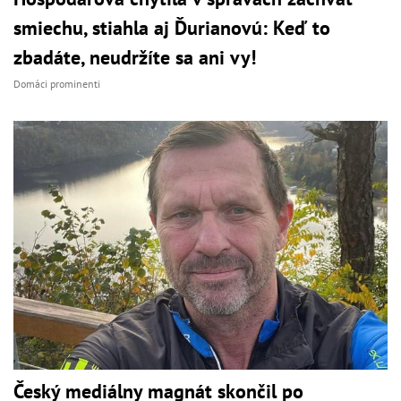
smiechu, stiahla aj Ďurianovú: Keď to
zbadáte, neudržíte sa ani vy!
Domáci prominenti
Český mediálny magnát skončil po