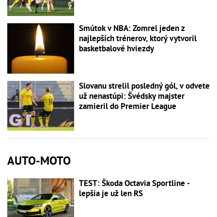
Smútok v NBA: Zomrel jeden z
najlepších trénerov, ktorý vytvoril
basketbalové hviezdy
Slovanu strelil posledný gól, v odvete
už nenastúpi: Švédsky majster
zamieril do Premier League
AUTO-MOTO
TEST: Škoda Octavia Sportline -
lepšia je už len RS