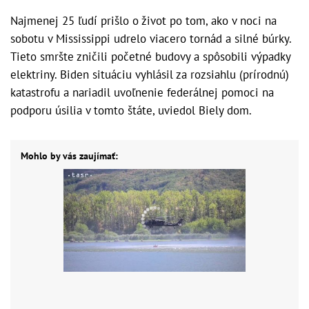
Najmenej 25 ľudí prišlo o život po tom, ako v noci na
sobotu v Mississippi udrelo viacero tornád a silné búrky.
Tieto smršte zničili početné budovy a spôsobili výpadky
elektriny. Biden situáciu vyhlásil za rozsiahlu (prírodnú)
katastrofu a nariadil uvoľnenie federálnej pomoci na
podporu úsilia v tomto štáte, uviedol Biely dom.
Mohlo by vás zaujímať: