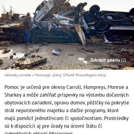
Zobraziť galériu
(2)
Následky tornáda v Mississippi (Zdroj: SITA/AP Photo/Rogelio Solis)
Pomoc je určená pre okresy Carroll, Humpreys, Monroe a
Sharkey a môže zahŕňať príspevky na výstavbu dočasných
ubytovacích zariadení, opravu domov, pôžičky na pokrytie
strát nepoisteného majetku a ďalšie programy, ktoré
majú pomôcť jednotlivcom či spoločnostiam. Prostriedky
sú k dispozícii aj pre úrady na úrovni štátu či
jednotlivých oblastí Mississippi.