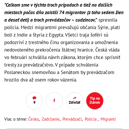
"Celkom sme v týchto troch prípadoch a tiež na ďalších
miestach počas dňa zaistili 74 migrantov (z toho sedem žien
a desať detí) a troch prevádzačov – cudzincov,"
spresnila
polícia. Medzi migrantmi prevažujú občania Sýrie, piati
boli z Indie a štyria z Egypta. Všetci traja šoféri sú
podozriví z trestného činu organizovania a umožnenia
nedovoleného prekročenia štátnej hranice. Česká vláda
vo februári schválila návrh zákona, ktorým chce sprísniť
tresty za prevádzačstvo. V prípade schválenia
Poslaneckou snemovňou a Senátom by prevádzačom
hrozilo dva až osem rokov väzenia.
Tip na
9
Zdieľať
článok
Viac o téme:
Česko
,
Zadržanie
,
Prevádzači
,
Polícia
,
Migranti