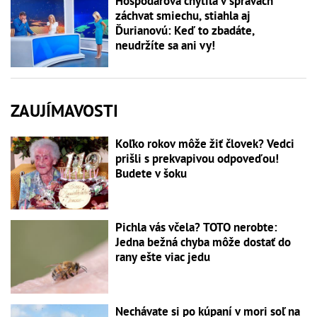
Hospodárová chytila v správach
záchvat smiechu, stiahla aj
Ďurianovú: Keď to zbadáte,
neudržíte sa ani vy!
ZAUJÍMAVOSTI
Koľko rokov môže žiť človek? Vedci
prišli s prekvapivou odpoveďou!
Budete v šoku
Pichla vás včela? TOTO nerobte:
Jedna bežná chyba môže dostať do
rany ešte viac jedu
Nechávate si po kúpaní v mori soľ na