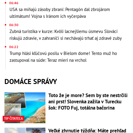
06:46
USA sa míňajú zásoby zbraní: Pentagón dal zbrojárom
ultimátum! Vojna s Iránom ich vyčerpáva
06:30
Zubná turistika v kurze: Kvôli lacnejšiemu úsmevu Slováci
riskujú zdravie, v zahraničí si nechávajú trhať aj zdravé zuby
06:22
Trump hlási kľúčovú posilu v Bielom dome! Tento muž ho
zastupoval na súde: Teraz mieri na vrchol
DOMÁCE SPRÁVY
Toto že je more? Sem by ste nestrčili
ani prst! Slovenka zažila v Turecku
šok: FOTO Fuj, totálna bačorina
TIP ČITATEĽA
Veľké zhrnutie týždňa: Máte prehľad