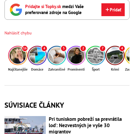
Pridajte si Topky.sk
medzi Vaše
Pridať
preferované zdroje na Google
Nahlásiť chybu
16
4
5
2
7
4
Najčítanejšie
Domáce
Zahraničné
Prominenti
Šport
Krimi
Zaují
SÚVISIACE ČLÁNKY
Pri tuniskom pobreží sa prevrátila
loď: Nezvestných je vyše 30
migrantov