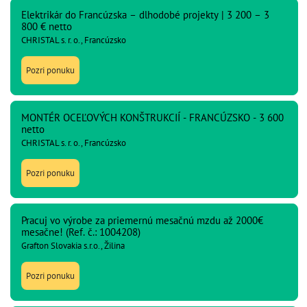
Elektrikár do Francúzska – dlhodobé projekty | 3 200 – 3
800 € netto
CHRISTAL s. r. o., Francúzsko
Pozri ponuku
MONTÉR OCEĽOVÝCH KONŠTRUKCIÍ - FRANCÚZSKO - 3 600
netto
CHRISTAL s. r. o., Francúzsko
Pozri ponuku
Pracuj vo výrobe za priemernú mesačnú mzdu až 2000€
mesačne! (Ref. č.: 1004208)
Grafton Slovakia s.r.o., Žilina
Pozri ponuku