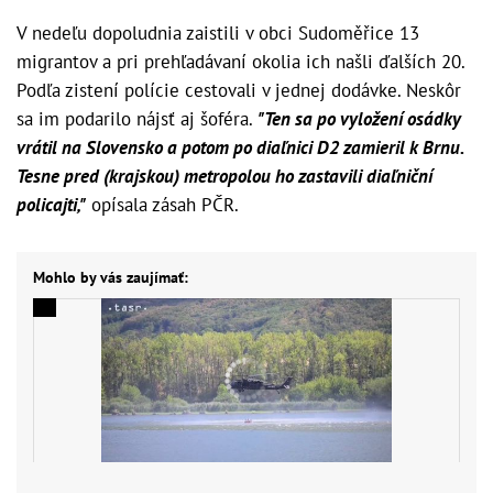
V nedeľu dopoludnia zaistili v obci Sudoměřice 13
migrantov a pri prehľadávaní okolia ich našli ďalších 20.
Podľa zistení polície cestovali v jednej dodávke. Neskôr
sa im podarilo nájsť aj šoféra.
"Ten sa po vyložení osádky
vrátil na Slovensko a potom po diaľnici D2 zamieril k Brnu.
Tesne pred (krajskou) metropolou ho zastavili diaľniční
policajti,"
opísala zásah PČR.
Mohlo by vás zaujímať: