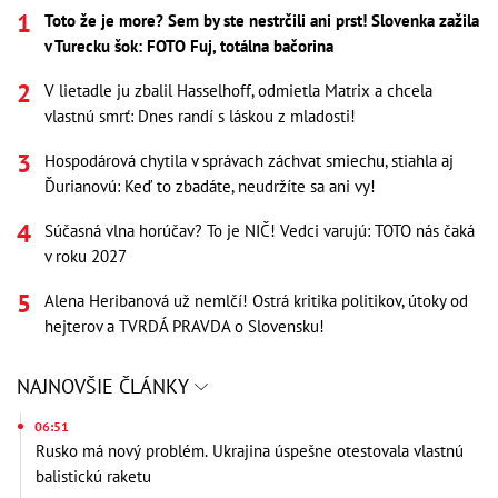
Toto že je more? Sem by ste nestrčili ani prst! Slovenka zažila
v Turecku šok: FOTO Fuj, totálna bačorina
V lietadle ju zbalil Hasselhoff, odmietla Matrix a chcela
vlastnú smrť: Dnes randí s láskou z mladosti!
Hospodárová chytila v správach záchvat smiechu, stiahla aj
Ďurianovú: Keď to zbadáte, neudržíte sa ani vy!
Súčasná vlna horúčav? To je NIČ! Vedci varujú: TOTO nás čaká
v roku 2027
Alena Heribanová už nemlčí! Ostrá kritika politikov, útoky od
hejterov a TVRDÁ PRAVDA o Slovensku!
NAJNOVŠIE ČLÁNKY
06:51
Rusko má nový problém. Ukrajina úspešne otestovala vlastnú
balistickú raketu