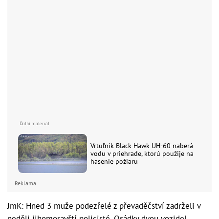
Vrtuľník Black Hawk UH-60 naberá
vodu v priehrade, ktorú použije na
hasenie požiaru
Reklama
JmK: Hned 3 muže podezřelé z převaděčství zadrželi v
neděli jihomoravští policisté. Osádky dvou vozidel