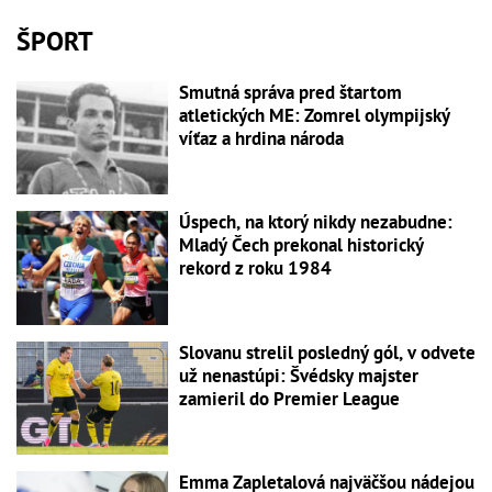
ŠPORT
Smutná správa pred štartom
atletických ME: Zomrel olympijský
víťaz a hrdina národa
Úspech, na ktorý nikdy nezabudne:
Mladý Čech prekonal historický
rekord z roku 1984
Slovanu strelil posledný gól, v odvete
už nenastúpi: Švédsky majster
zamieril do Premier League
Emma Zapletalová najväčšou nádejou