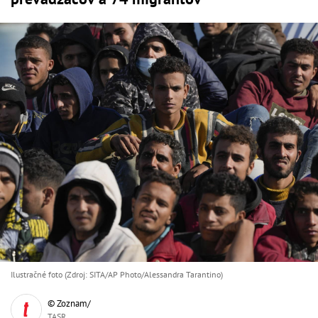
Ilustračné foto (Zdroj: SITA/AP Photo/Alessandra Tarantino)
© Zoznam/
TASR