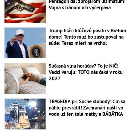
Pentagón dal zbrojárom ultimátum!
Vojna s Iránom ich vyčerpáva
Trump hlási kľúčovú posilu v Bielom
dome! Tento muž ho zastupoval na
súde: Teraz mieri na vrchol
Súčasná vlna horúčav? To je NIČ!
Vedci varujú: TOTO nás čaká v roku
2027
TRAGÉDIA pri Soche slobody: Čln sa
náhle prevrátil! Záchranári našli vo
vode už len telá matky a BÁBÄTKA