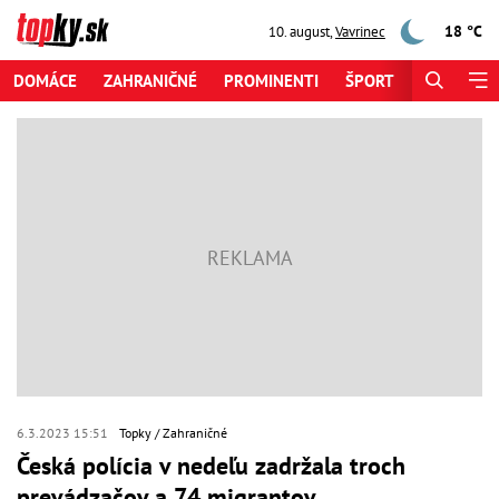
18 °C
10. august
,
Vavrinec
DOMÁCE
ZAHRANIČNÉ
PROMINENTI
ŠPORT
ZAUJÍMAV
6.3.2023 15:51
Topky
Zahraničné
Česká polícia v nedeľu zadržala troch
prevádzačov a 74 migrantov