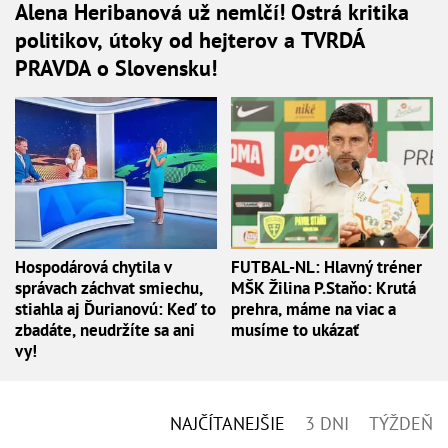
Alena Heribanová už nemlčí! Ostrá kritika
politikov, útoky od hejterov a TVRDÁ
PRAVDA o Slovensku!
Hospodárová chytila v
FUTBAL-NL: Hlavný tréner
správach záchvat smiechu,
MŠK Žilina P.Staňo: Krutá
stiahla aj Ďurianovú: Keď to
prehra, máme na viac a
zbadáte, neudržíte sa ani
musíme to ukázať
vy!
NAJČÍTANEJŠIE
3 DNI
TÝŽDEŇ