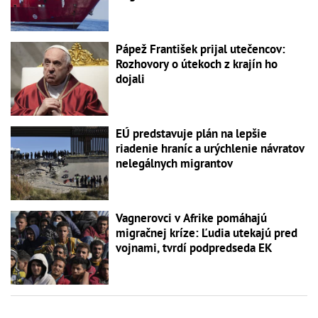
Pápež František prijal utečencov:
Rozhovory o útekoch z krajín ho
dojali
EÚ predstavuje plán na lepšie
riadenie hraníc a urýchlenie návratov
nelegálnych migrantov
Vagnerovci v Afrike pomáhajú
migračnej kríze: Ľudia utekajú pred
vojnami, tvrdí podpredseda EK