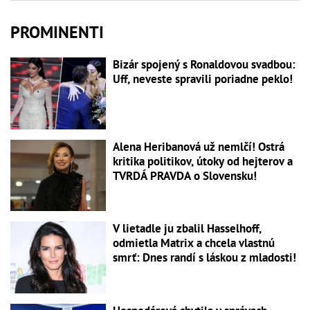
PROMINENTI
Bizár spojený s Ronaldovou svadbou:
Uff, neveste spravili poriadne peklo!
Alena Heribanová už nemlčí! Ostrá
kritika politikov, útoky od hejterov a
TVRDÁ PRAVDA o Slovensku!
V lietadle ju zbalil Hasselhoff,
odmietla Matrix a chcela vlastnú
smrť: Dnes randí s láskou z mladosti!