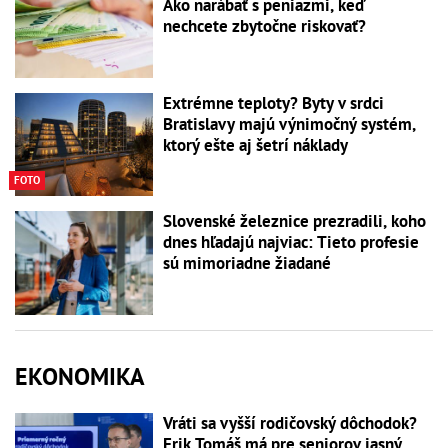
Ako narábať s peniazmi, keď
nechcete zbytočne riskovať?
Extrémne teploty? Byty v srdci
Bratislavy majú výnimočný systém,
ktorý ešte aj šetrí náklady
FOTO
Slovenské železnice prezradili, koho
dnes hľadajú najviac: Tieto profesie
sú mimoriadne žiadané
EKONOMIKA
Vráti sa vyšší rodičovský dôchodok?
Erik Tomáš má pre seniorov jasný