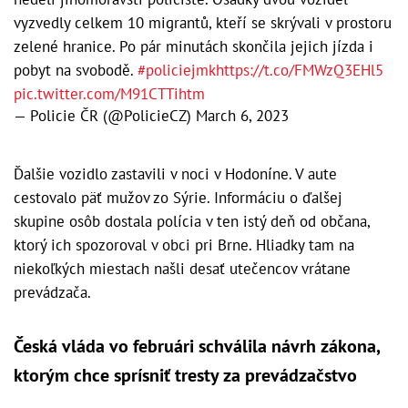
vyzvedly celkem 10 migrantů, kteří se skrývali v prostoru
zelené hranice. Po pár minutách skončila jejich jízda i
pobyt na svobodě.
#policiejmk
https://t.co/FMWzQ3EHl5
pic.twitter.com/M91CTTihtm
— Policie ČR (@PolicieCZ)
March 6, 2023
Ďalšie vozidlo zastavili v noci v Hodoníne. V aute
cestovalo päť mužov zo Sýrie. Informáciu o ďalšej
skupine osôb dostala polícia v ten istý deň od občana,
ktorý ich spozoroval v obci pri Brne. Hliadky tam na
niekoľkých miestach našli desať utečencov vrátane
prevádzača.
Česká vláda vo februári schválila návrh zákona,
ktorým chce sprísniť tresty za prevádzačstvo