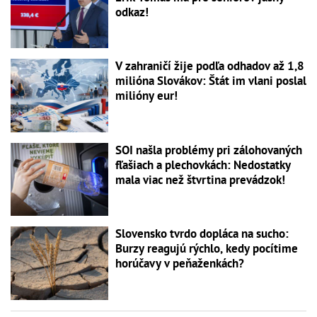
odkaz!
V zahraničí žije podľa odhadov až 1,8
milióna Slovákov: Štát im vlani poslal
milióny eur!
SOI našla problémy pri zálohovaných
fľašiach a plechovkách: Nedostatky
mala viac než štvrtina prevádzok!
Slovensko tvrdo dopláca na sucho:
Burzy reagujú rýchlo, kedy pocítime
horúčavy v peňaženkách?