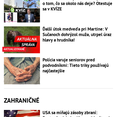
o tom, čo sa okolo nás deje? Otestuje
sa v KVÍZE
Ďalší útok medveďa pri Martine: V
Sučanoch dohrýzol muža, utrpel úraz
hlavy a hrudníka!
AKTUALIZOVANÉ
Polícia varuje seniorov pred
podvodníkmi: Tieto triky používajú
najčastejšie
ZAHRANIČNÉ
USA sa míňajú zásoby zbraní: