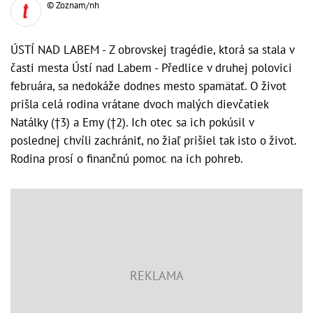
© Zoznam/nh
ÚSTÍ NAD LABEM - Z obrovskej tragédie, ktorá sa stala v
časti mesta Ústí nad Labem - Předlice v druhej polovici
februára, sa nedokáže dodnes mesto spamätať. O život
prišla celá rodina vrátane dvoch malých dievčatiek
Natálky (†3) a Emy (†2). Ich otec sa ich pokúsil v
poslednej chvíli zachrániť, no žiaľ prišiel tak isto o život.
Rodina prosí o finančnú pomoc na ich pohreb.