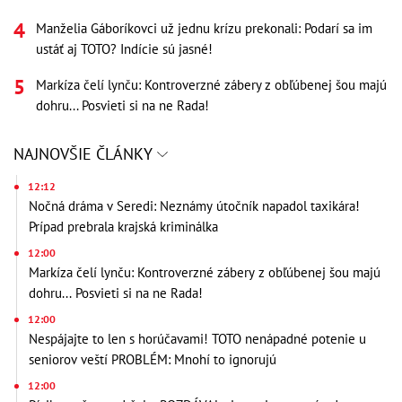
Manželia Gáboríkovci už jednu krízu prekonali: Podarí sa im
ustáť aj TOTO? Indície sú jasné!
Markíza čelí lynču: Kontroverzné zábery z obľúbenej šou majú
dohru... Posvieti si na ne Rada!
NAJNOVŠIE ČLÁNKY
12:12
Nočná dráma v Seredi: Neznámy útočník napadol taxikára!
Prípad prebrala krajská kriminálka
12:00
Markíza čelí lynču: Kontroverzné zábery z obľúbenej šou majú
dohru... Posvieti si na ne Rada!
12:00
Nespájajte to len s horúčavami! TOTO nenápadné potenie u
seniorov veští PROBLÉM: Mnohí to ignorujú
12:00