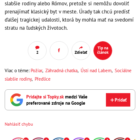
slabšie rodiny alebo Rómov, pretože si nemôžu dovoliť
prenajímať klasický byt v meste. Úrady tak chcú predísť
ďalšej tragickej udalosti, ktorá by mohla mať na svedomí
stratu na ľudských životoch.
Tip na
2
Zdieľať
článok
Viac o téme:
Požiar
,
Záhradná chatka
,
Ústí nad Labem
,
Sociálne
slabšie rodiny
,
Předlice
Pridajte si Topky.sk
medzi Vaše
Pridať
preferované zdroje na Google
Nahlásiť chybu