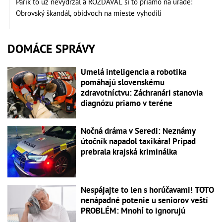
Párik to už nevydržal a ROZDÁVAL si to priamo na úrade:
Obrovský škandál, obidvoch na mieste vyhodili
DOMÁCE SPRÁVY
Umelá inteligencia a robotika
pomáhajú slovenskému
zdravotníctvu: Záchranári stanovia
diagnózu priamo v teréne
Nočná dráma v Seredi: Neznámy
útočník napadol taxikára! Prípad
prebrala krajská kriminálka
Nespájajte to len s horúčavami! TOTO
nenápadné potenie u seniorov veští
PROBLÉM: Mnohí to ignorujú