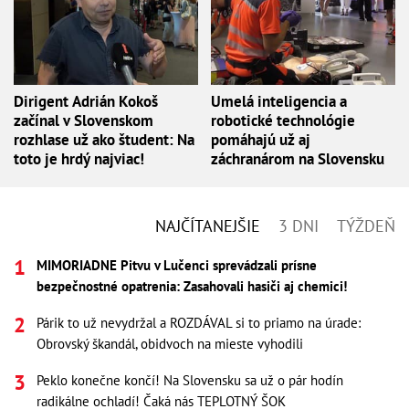
Dirigent Adrián Kokoš
Umelá inteligencia a
začínal v Slovenskom
robotické technológie
rozhlase už ako študent: Na
pomáhajú už aj
toto je hrdý najviac!
záchranárom na Slovensku
NAJČÍTANEJŠIE
3 DNI
TÝŽDEŇ
MIMORIADNE Pitvu v Lučenci sprevádzali prísne
bezpečnostné opatrenia: Zasahovali hasiči aj chemici!
Párik to už nevydržal a ROZDÁVAL si to priamo na úrade:
Obrovský škandál, obidvoch na mieste vyhodili
Peklo konečne končí! Na Slovensku sa už o pár hodín
radikálne ochladí! Čaká nás TEPLOTNÝ ŠOK