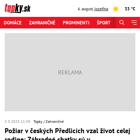
33 °C
6. august
,
Jozefína
DOMÁCE
ZAHRANIČNÉ
PROMINENTI
ŠPORT
ZAUJÍMAV
3.3.2023 21:59
Topky
Zahraničné
Požiar v českých Předlicích vzal život celej
rodine: Záhradné chatky sú v