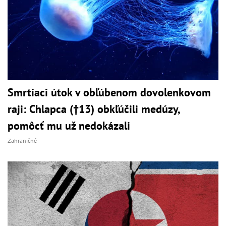
Smrtiaci útok v obľúbenom dovolenkovom
raji: Chlapca (†13) obkľúčili medúzy,
pomôcť mu už nedokázali
Zahraničné