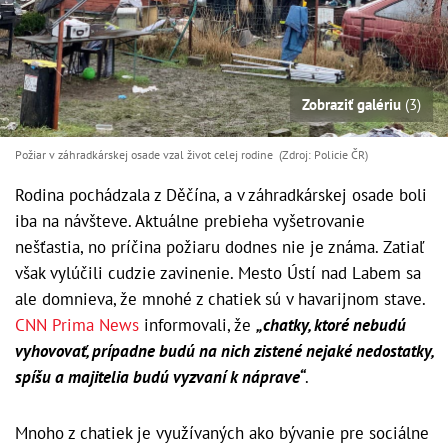
Zobraziť galériu
(3)
Požiar v záhradkárskej osade vzal život celej rodine (Zdroj: Policie ČR)
Rodina pochádzala z Děčína, a v záhradkárskej osade boli
iba na návšteve. Aktuálne prebieha vyšetrovanie
nešťastia, no príčina požiaru dodnes nie je známa. Zatiaľ
však vylúčili cudzie zavinenie. Mesto Ústí nad Labem sa
ale domnieva, že mnohé z chatiek sú v havarijnom stave.
CNN Prima News
informovali, že
„chatky, ktoré nebudú
vyhovovať, prípadne budú na nich zistené nejaké nedostatky,
spíšu a majitelia budú vyzvaní k náprave“
.
Mnoho z chatiek je využívaných ako bývanie pre sociálne