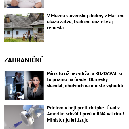
V Múzeu slovenskej dediny v Martine
ukážu žatvu, tradičné dožinky aj
remeslá
ZAHRANIČNÉ
Párik to už nevydržal a ROZDÁVAL si
to priamo na úrade: Obrovský
škandál, obidvoch na mieste vyhodili
Prielom v boji proti chrípke: Úrad v
Amerike schválil prvú mRNA vakcínu!
Minister ju kritizuje