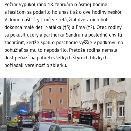
Požiar vypukol ráno 18. februára o ôsmej hodine
a hasičom sa podarilo ho uhasiť až o dve hodiny neskôr.
V dome našli štyri mŕtve telá, žiaľ dve z nich boli
dokonca malé deti Natálka (†3) a Ema (†2). Otec rodiny
sa pokúsil dcéry a partnerku Sandru na poslednú chvíľu
zachrániť, keďže spali o poschodie vyššie v podkroví, no
bohužiaľ sa mu to nepodarilo. Pretože rodina nemala
dosť peňazí na pohreb všetkých štyroch blízkych
požiadali verejnosť o zbierku.