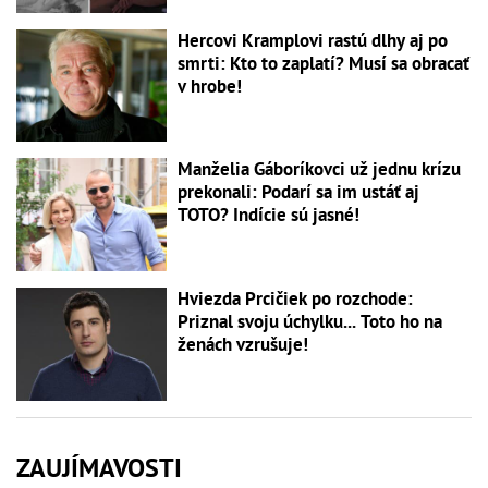
Hercovi Kramplovi rastú dlhy aj po
smrti: Kto to zaplatí? Musí sa obracať
v hrobe!
Manželia Gáboríkovci už jednu krízu
prekonali: Podarí sa im ustáť aj
TOTO? Indície sú jasné!
Hviezda Prcičiek po rozchode:
Priznal svoju úchylku... Toto ho na
ženách vzrušuje!
ZAUJÍMAVOSTI