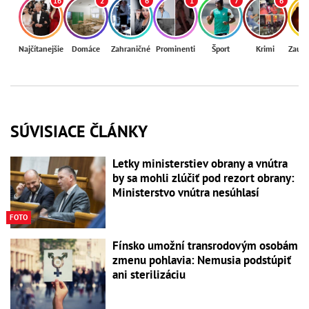
16
2
6
1
7
6
Najčítanejšie
Domáce
Zahraničné
Prominenti
Šport
Krimi
Zaují
SÚVISIACE ČLÁNKY
Letky ministerstiev obrany a vnútra
by sa mohli zlúčiť pod rezort obrany:
Ministerstvo vnútra nesúhlasí
FOTO
Fínsko umožní transrodovým osobám
zmenu pohlavia: Nemusia podstúpiť
ani sterilizáciu