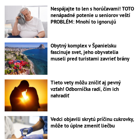
Nespájajte to len s horúčavami! TOTO
nenápadné potenie u seniorov veští
PROBLÉM: Mnohí to ignorujú
Obytný komplex v Španielsku
fascinuje svet, jeho obyvatelia
museli pred turistami zavrieť brány
Tieto vety môžu zničiť aj pevný
vzťah! Odborníčka radí, čím ich
nahradiť
Vedci objavili skrytú príčinu cukrovky,
môže to úplne zmeniť liečbu