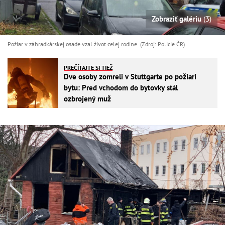
Zobraziť galériu
(3)
Požiar v záhradkárskej osade vzal život celej rodine (Zdroj: Policie ČR)
PREČÍTAJTE SI TIEŽ
Dve osoby zomreli v Stuttgarte po požiari
bytu: Pred vchodom do bytovky stál
ozbrojený muž