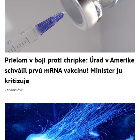
Prielom v boji proti chrípke: Úrad v Amerike
schválil prvú mRNA vakcínu! Minister ju
kritizuje
Zahraničné