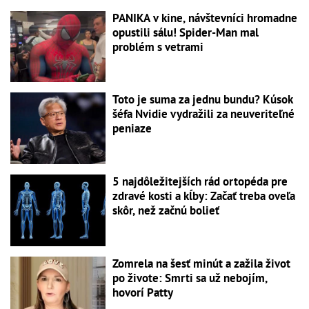
PANIKA v kine, návštevníci hromadne
opustili sálu! Spider-Man mal
problém s vetrami
Toto je suma za jednu bundu? Kúsok
šéfa Nvidie vydražili za neuveriteľné
peniaze
5 najdôležitejších rád ortopéda pre
zdravé kosti a kĺby: Začať treba oveľa
skôr, než začnú bolieť
Zomrela na šesť minút a zažila život
po živote: Smrti sa už nebojím,
hovorí Patty