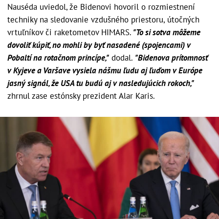
Nauséda uviedol, že Bidenovi hovoril o rozmiestnení
techniky na sledovanie vzdušného priestoru, útočných
vrtuľníkov či raketometov HIMARS.
"To si sotva môžeme
dovoliť kúpiť, no mohli by byť nasadené (spojencami) v
Pobaltí na rotačnom princípe,"
dodal.
"Bidenova prítomnosť
v Kyjeve a Varšave vysiela nášmu ľudu aj ľuďom v Európe
jasný signál, že USA tu budú aj v nasledujúcich rokoch,"
zhrnul zase estónsky prezident Alar Karis.