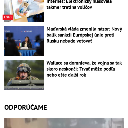
internet: Elektronicky hlasovala
takmer tretina voličov
FOTO
Maďarská vláda zmenila názor: Nový
balík sankcií Európskej únie proti
Rusku nebude vetovať
Wallace sa domnieva, že vojna sa tak
skoro neskončí: Trvať môže podľa
neho ešte ďalší rok
ODPORÚČAME