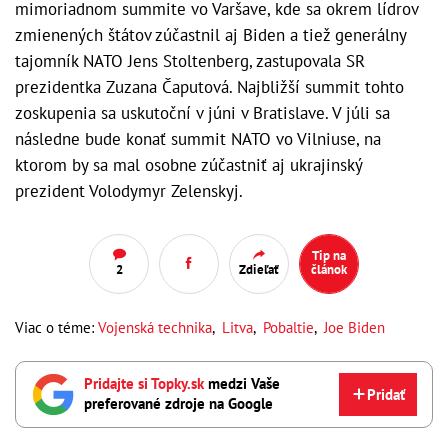
mimoriadnom summite vo Varšave, kde sa okrem lídrov
zmienených štátov zúčastnil aj Biden a tiež generálny
tajomník NATO Jens Stoltenberg, zastupovala SR
prezidentka Zuzana Čaputová. Najbližší summit tohto
zoskupenia sa uskutoční v júni v Bratislave. V júli sa
následne bude konať summit NATO vo Vilniuse, na
ktorom by sa mal osobne zúčastniť aj ukrajinský
prezident Volodymyr Zelenskyj.
Tip na
2
Zdieľať
článok
Viac o téme:
Vojenská technika
,
Litva
,
Pobaltie
,
Joe Biden
Pridajte si Topky.sk
medzi Vaše
Pridať
preferované zdroje na Google