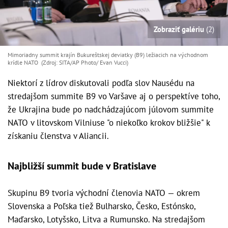
Zobraziť galériu
(2)
Mimoriadny summit krajín Bukureštskej deviatky (B9) ležiacich na východnom
krídle NATO (Zdroj: SITA/AP Photo/ Evan Vucci)
Niektorí z lídrov diskutovali podľa slov Nausédu na
stredajšom summite B9 vo Varšave aj o perspektíve toho,
že Ukrajina bude po nadchádzajúcom júlovom summite
NATO v litovskom Vilniuse "o niekoľko krokov bližšie" k
získaniu členstva v Aliancii.
Najbližší summit bude v Bratislave
Skupinu B9 tvoria východní členovia NATO — okrem
Slovenska a Poľska tiež Bulharsko, Česko, Estónsko,
Maďarsko, Lotyšsko, Litva a Rumunsko. Na stredajšom