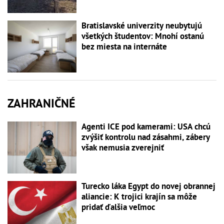
Bratislavské univerzity neubytujú
všetkých študentov: Mnohí ostanú
bez miesta na internáte
ZAHRANIČNÉ
Agenti ICE pod kamerami: USA chcú
zvýšiť kontrolu nad zásahmi, zábery
však nemusia zverejniť
Turecko láka Egypt do novej obrannej
aliancie: K trojici krajín sa môže
pridať ďalšia veľmoc