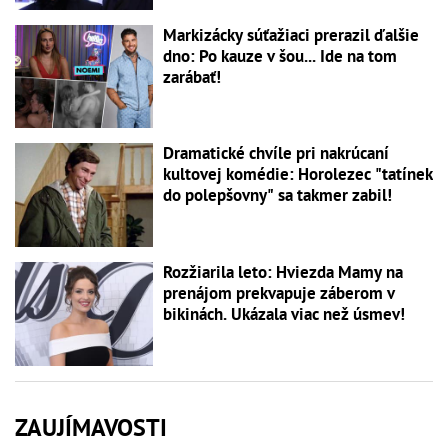
Markizácky súťažiaci prerazil ďalšie
dno: Po kauze v šou... Ide na tom
zarábať!
Dramatické chvíle pri nakrúcaní
kultovej komédie: Horolezec "tatínek
do polepšovny" sa takmer zabil!
Rozžiarila leto: Hviezda Mamy na
prenájom prekvapuje záberom v
bikinách. Ukázala viac než úsmev!
ZAUJÍMAVOSTI