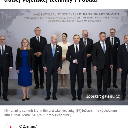
Zobraziť galériu
(2)
Mimoriadny summit krajín Bukureštskej deviatky (B9) ležiacich na východnom
krídle NATO (Zdroj: SITA/AP Photo/ Evan Vucci)
© Zoznam/