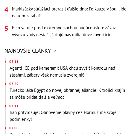
Markizácky súťažiaci prerazil ďalšie dno: Po kauze v šou... Ide
na tom zarábať!
Fico varuje pred extrémne suchou budúcnosťou: Zákaz
vývozu vody nestačí, čakajú nás miliardové investície
NAJNOVŠIE ČLÁNKY
08:11
Agenti ICE pod kamerami: USA chcú zvýšiť kontrolu nad
zásahmi, zábery však nemusia zverejniť
07:29
Turecko láka Egypt do novej obrannej aliancie: K trojici krajín
sa môže pridať ďalšia veľmoc
07:11
Irán pritvrdzuje: Obnovenie plavby cez Hormuz má svoje
podmienky!
07:00