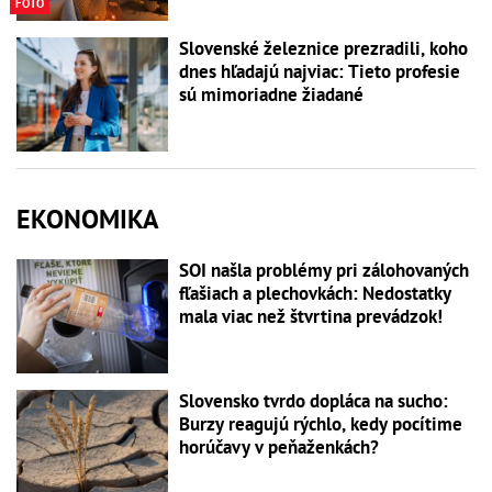
FOTO
Slovenské železnice prezradili, koho
dnes hľadajú najviac: Tieto profesie
sú mimoriadne žiadané
EKONOMIKA
SOI našla problémy pri zálohovaných
fľašiach a plechovkách: Nedostatky
mala viac než štvrtina prevádzok!
Slovensko tvrdo dopláca na sucho:
Burzy reagujú rýchlo, kedy pocítime
horúčavy v peňaženkách?