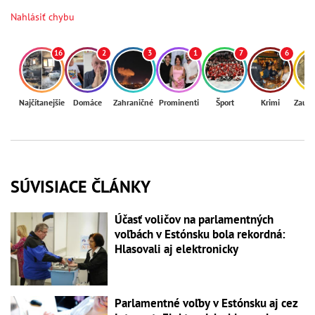
Nahlásiť chybu
16
2
3
1
7
6
Najčítanejšie
Domáce
Zahraničné
Prominenti
Šport
Krimi
Zaují
SÚVISIACE ČLÁNKY
Účasť voličov na parlamentných
voľbách v Estónsku bola rekordná:
Hlasovali aj elektronicky
Parlamentné voľby v Estónsku aj cez