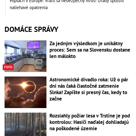
Poplach v Európe: Vrátil sa nebezpečný vírus! Úrady spustili
naliehavé opatrenia
DOMÁCE SPRÁVY
Za jedným výsledkom je unikátny
proces: Sem sa na Slovensku dostane
len málokto
FOTO
Astronomické divadlo roka: Už o pár
dní nás čaká čiastočné zatmenie
Slnka! Zapíšte si presný čas, kedy to
začne
Rozsiahly požiar lesa v Trstíne je pod
kontrolou: Hasiči naďalej dohliadajú
na poškodené územie