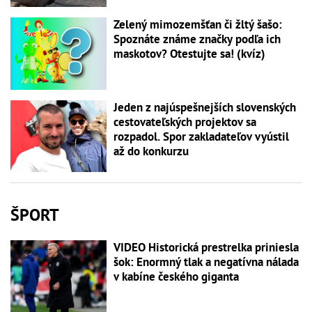
Zelený mimozemšťan či žltý šašo:
Spoznáte známe značky podľa ich
maskotov? Otestujte sa! (kvíz)
Jeden z najúspešnejších slovenských
cestovateľských projektov sa
rozpadol. Spor zakladateľov vyústil
až do konkurzu
ŠPORT
VIDEO Historická prestrelka priniesla
šok: Enormný tlak a negatívna nálada
v kabíne českého giganta