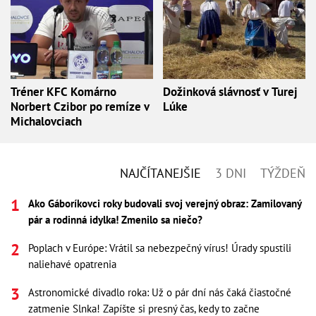
Tréner KFC Komárno
Dožinková slávnosť v Turej
Norbert Czibor po remíze v
Lúke
Michalovciach
NAJČÍTANEJŠIE
3 DNI
TÝŽDEŇ
Ako Gáboríkovci roky budovali svoj verejný obraz: Zamilovaný
pár a rodinná idylka! Zmenilo sa niečo?
Poplach v Európe: Vrátil sa nebezpečný vírus! Úrady spustili
naliehavé opatrenia
Astronomické divadlo roka: Už o pár dní nás čaká čiastočné
zatmenie Slnka! Zapíšte si presný čas, kedy to začne