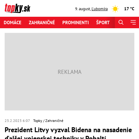
17 °C
9. august
,
Ľubomíra
DOMÁCE
ZAHRANIČNÉ
PROMINENTI
ŠPORT
ZAUJÍMAV
23.2.2023 6:07
Topky
Zahraničné
Prezident Litvy vyzval Bidena na nasadenie
ďalšej vojenskej techniky v Pobaltí