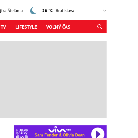
ajtra Štefánia
36 °C
 TV
LIFESTYLE
VOĽNÝ ČAS
STREAM
NAŽIVO
Sam Fender & Olivia Dean