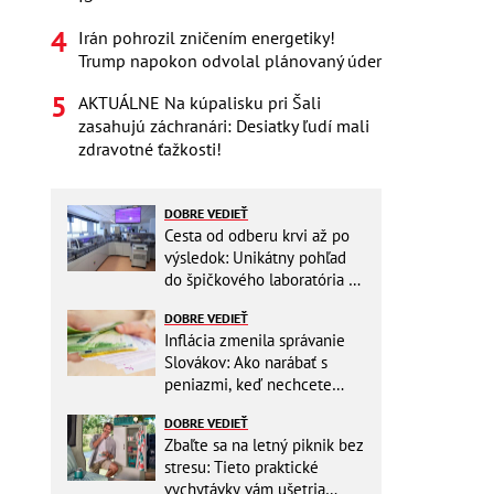
Irán pohrozil zničením energetiky!
Trump napokon odvolal plánovaný úder
AKTUÁLNE Na kúpalisku pri Šali
zasahujú záchranári: Desiatky ľudí mali
zdravotné ťažkosti!
DOBRE VEDIEŤ
Cesta od odberu krvi až po
výsledok: Unikátny pohľad
do špičkového laboratória na
Slovensku
DOBRE VEDIEŤ
Inflácia zmenila správanie
Slovákov: Ako narábať s
peniazmi, keď nechcete
zbytočne riskovať?
DOBRE VEDIEŤ
Zbaľte sa na letný piknik bez
stresu: Tieto praktické
vychytávky vám ušetria