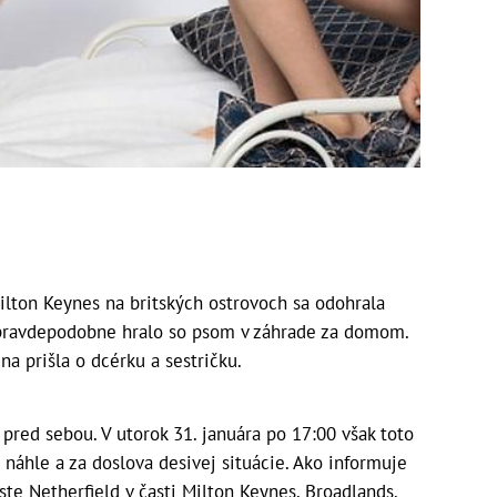
lton Keynes na britských ostrovoch sa odohrala
a pravdepodobne hralo so psom v záhrade za domom.
na prišla o dcérku a sestričku.
 pred sebou. V utorok 31. januára po 17:00 však toto
 náhle a za doslova desivej situácie. Ako informuje
te Netherfield v časti Milton Keynes, Broadlands.