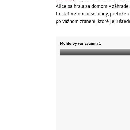
Alice sa hrala za domom v záhrade.
to stať v zlomku sekundy, pretože 
po vážnom zranení, ktoré jej uštedr
Mohlo by vás zaujímať: