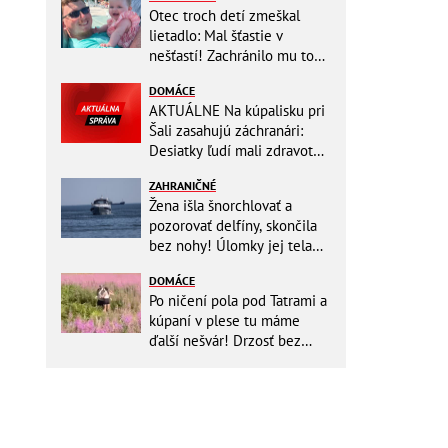
Otec troch detí zmeškal
lietadlo: Mal šťastie v
nešťastí! Zachránilo mu to
život
DOMÁCE
AKTUÁLNE Na kúpalisku pri
Šali zasahujú záchranári:
Desiatky ľudí mali zdravotné
ťažkosti!
ZAHRANIČNÉ
Žena išla šnorchlovať a
pozorovať delfíny, skončila
bez nohy! Úlomky jej tela
zostali v mori
DOMÁCE
Po ničení pola pod Tatrami a
kúpaní v plese tu máme
ďalší nešvár! Drzosť bez
hraníc: Dvojica kvôli fotke
vošla do...