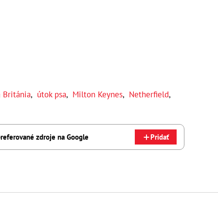
 Británia
,
útok psa
,
Milton Keynes
,
Netherfield
,
referované zdroje na Google
Pridať