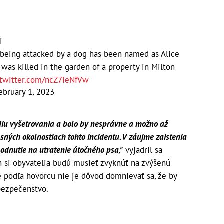
i
r being attacked by a dog has been named as Alice
 was killed in the garden of a property in Milton
.twitter.com/ncZ7ieNfVw
ebruary 1, 2023
ádiu vyšetrovania a bolo by nesprávne a možno až
esných okolnostiach tohto incidentu. V záujme zaistenia
hodnutie na utratenie útočného psa,"
vyjadril sa
ch si obyvatelia budú musieť zvyknúť na zvýšenú
e podľa hovorcu nie je dôvod domnievať sa, že by
ebezpečenstvo.