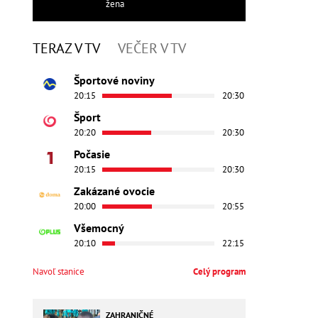
žena
TERAZ V TV
VEČER V TV
Športové noviny
20:15
20:30
Šport
20:20
20:30
Počasie
20:15
20:30
Zakázané ovocie
20:00
20:55
Všemocný
20:10
22:15
Navoľ stanice
Celý program
ZAHRANIČNÉ