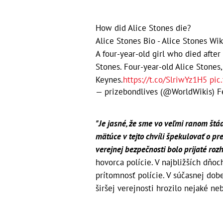
How did Alice Stones die?
Alice Stones Bio - Alice Stones Wik
A four-year-old girl who died afte
Stones. Four-year-old Alice Stones,
Keynes.
https://t.co/SlriwYz1H5
pic
— prizebondlives (@WorldWikis)
F
"Je jasné, že sme vo veľmi ranom št
mätúce v tejto chvíli špekulovať o pr
verejnej bezpečnosti bolo prijaté roz
hovorca polície. V najbližších dňo
prítomnosť polície. V súčasnej dob
širšej verejnosti hrozilo nejaké n