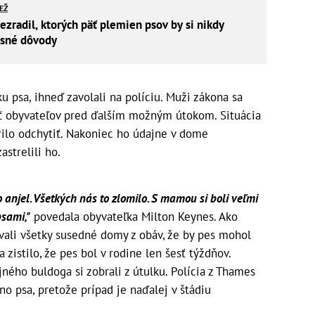
IEŽ
ezradil, ktorých päť plemien psov by si nikdy
asné dôvody
u psa, ihneď zavolali na políciu. Muži zákona sa
ániť obyvateľov pred ďalším možným útokom. Situácia
arilo odchytiť. Nakoniec ho údajne v dome
astrelili ho.
o anjel. Všetkých nás to zlomilo. S mamou si boli veľmi
psami,"
povedala obyvateľka Milton Keynes. Ako
vali všetky susedné domy z obáv, že by pes mohol
 zistilo, že pes bol v rodine len šesť týždňov.
jného buldoga si zobrali z útulku. Polícia z Thames
no psa, pretože prípad je naďalej v štádiu