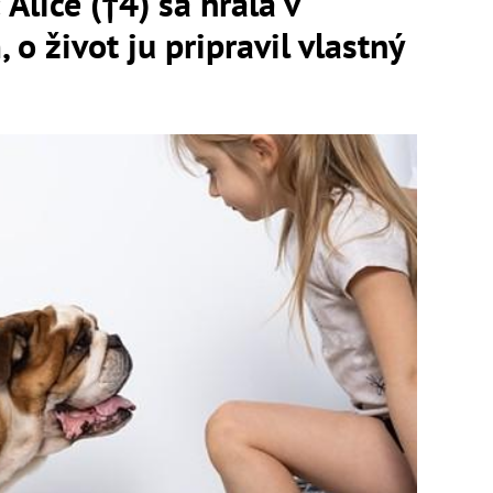
Alice (†4) sa hrala v
o život ju pripravil vlastný