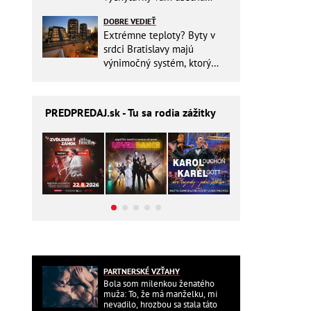
miesto v batohu!
DOBRE VEDIEŤ
Extrémne teploty? Byty v
srdci Bratislavy majú
výnimočný systém, ktorý
ešte aj šetrí náklady
PREDPREDAJ
.sk - Tu sa rodia zážitky
PARTNERSKÉ VZŤAHY
Bola som milenkou ženatého
muža: To, že má manželku, mi
nevadilo, hrozbou sa stala táto