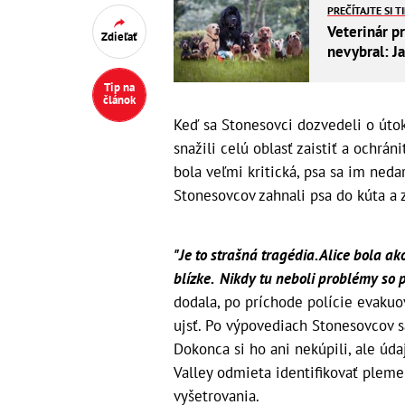
PREČÍTAJTE SI T
Veterinár pr
Zdieľať
nevybral: J
Tip na
článok
Keď sa Stonesovci dozvedeli o útok
snažili celú oblasť zaistiť a ochr
bola veľmi kritická, psa sa im ned
Stonesovcov zahnali psa do kúta a z
"Je to strašná tragédia. Alice bola ak
blízke. Nikdy tu neboli problémy so 
dodala, po príchode polície evakuo
ujsť. Po výpovediach Stonesovcov sa
Dokonca si ho ani nekúpili, ale úda
Valley odmieta identifikovať pleme
vyšetrovania.