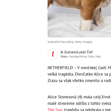
Ilustračné foto (Zdroj: Getty Images)
© Zoznam/Lukáš Čief
Video
: Youtube/Mirror, Daily Mail
NETHERFIELD – V mestskej časti Mi
veľká tragédia. Dievčatko Alice s
Zrazu sa však všetko zmenilo a rodi
Alice Stonesová (4) mala celý život
malé stvorenie odišlo z tohto sveta
The Sun,
tragédia sa odohrala v mes