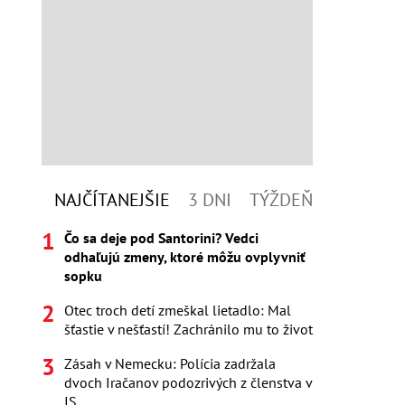
NAJČÍTANEJŠIE
3 DNI
TÝŽDEŇ
Čo sa deje pod Santorini? Vedci
odhaľujú zmeny, ktoré môžu ovplyvniť
sopku
Otec troch detí zmeškal lietadlo: Mal
šťastie v nešťastí! Zachránilo mu to život
Zásah v Nemecku: Polícia zadržala
dvoch Iračanov podozrivých z členstva v
IS