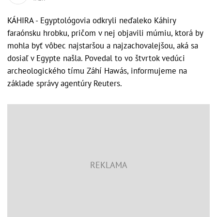
KÁHIRA - Egyptológovia odkryli neďaleko Káhiry
faraónsku hrobku, pričom v nej objavili múmiu, ktorá by
mohla byť vôbec najstaršou a najzachovalejšou, aká sa
dosiaľ v Egypte našla. Povedal to vo štvrtok vedúci
archeologického tímu Záhí Hawás, informujeme na
základe správy agentúry Reuters.