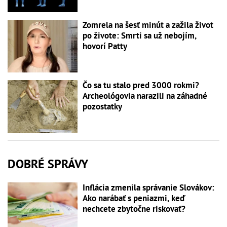
Zomrela na šesť minút a zažila život
po živote: Smrti sa už nebojím,
hovorí Patty
Čo sa tu stalo pred 3000 rokmi?
Archeológovia narazili na záhadné
pozostatky
DOBRÉ SPRÁVY
Inflácia zmenila správanie Slovákov:
Ako narábať s peniazmi, keď
nechcete zbytočne riskovať?