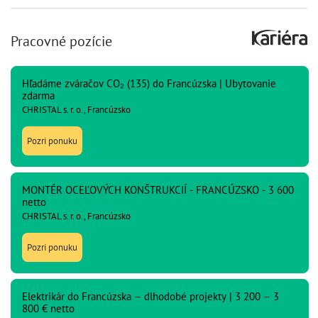
Pracovné pozície
Hľadáme zváračov CO₂ (135) do Francúzska | Ubytovanie
zdarma
CHRISTAL s. r. o., Francúzsko
Pozri ponuku
MONTÉR OCEĽOVÝCH KONŠTRUKCIÍ - FRANCÚZSKO - 3 600
netto
CHRISTAL s. r. o., Francúzsko
Pozri ponuku
Elektrikár do Francúzska – dlhodobé projekty | 3 200 – 3
800 € netto