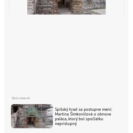
Spišský hrad sa postupne mení:
Martina Šimkovičová o obnove
paláca, ktorý bol spočiatku
neprístupný