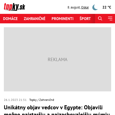
22 °C
8. august
,
Oskar
DOMÁCE
ZAHRANIČNÉ
PROMINENTI
ŠPORT
ZAUJÍMAV
26.1.2023 21:51
Topky
Zahraničné
Unikátny objav vedcov v Egypte: Objavili
možno najstaršiu a najzachovalejšiu múmiu