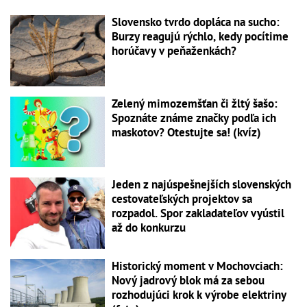
Slovensko tvrdo dopláca na sucho:
Burzy reagujú rýchlo, kedy pocítime
horúčavy v peňaženkách?
Zelený mimozemšťan či žltý šašo:
Spoznáte známe značky podľa ich
maskotov? Otestujte sa! (kvíz)
Jeden z najúspešnejších slovenských
cestovateľských projektov sa
rozpadol. Spor zakladateľov vyústil
až do konkurzu
Historický moment v Mochovciach:
Nový jadrový blok má za sebou
rozhodujúci krok k výrobe elektriny