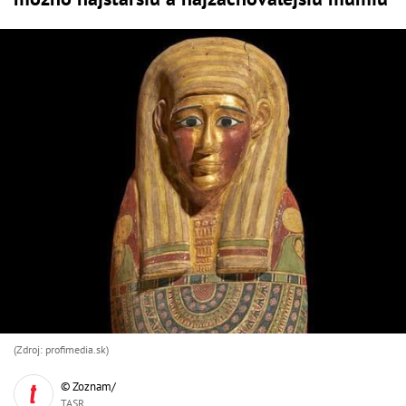
(Zdroj: profimedia.sk)
© Zoznam/
TASR