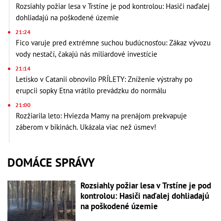
Rozsiahly požiar lesa v Trstíne je pod kontrolou: Hasiči naďalej
dohliadajú na poškodené územie
21:24
Fico varuje pred extrémne suchou budúcnosťou: Zákaz vývozu
vody nestačí, čakajú nás miliardové investície
21:14
Letisko v Catanii obnovilo PRÍLETY: Zníženie výstrahy po
erupcii sopky Etna vrátilo prevádzku do normálu
21:00
Rozžiarila leto: Hviezda Mamy na prenájom prekvapuje
záberom v bikinách. Ukázala viac než úsmev!
DOMÁCE SPRÁVY
Rozsiahly požiar lesa v Trstíne je pod
kontrolou: Hasiči naďalej dohliadajú
na poškodené územie