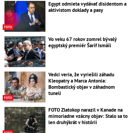
Egypt odmieta vydávať disidentom a
aktivistom doklady a pasy
FOTO
Vo veku 67 rokov zomrel bývalý
egyptský premiér Šaríf Ismáíl
Vedci veria, že vyriešili záhadu
Kleopatry a Marca Antonia:
Bombastický objav v záhadnom
tuneli
FOTO
FOTO Zlatokop narazil v Kanade na
mimoriadne vzácny objav: Stalo sa to
len druhýkrát v histórii