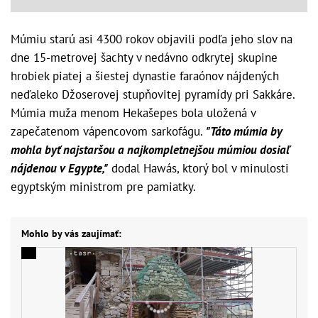
Múmiu starú asi 4300 rokov objavili podľa jeho slov na
dne 15-metrovej šachty v nedávno odkrytej skupine
hrobiek piatej a šiestej dynastie faraónov nájdených
neďaleko Džoserovej stupňovitej pyramídy pri Sakkáre.
Múmia muža menom Hekašepes bola uložená v
zapečatenom vápencovom sarkofágu.
"Táto múmia by
mohla byť najstaršou a najkompletnejšou múmiou dosiaľ
nájdenou v Egypte,"
dodal Hawás, ktorý bol v minulosti
egyptským ministrom pre pamiatky.
Mohlo by vás zaujímať: