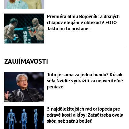
Premiéra filmu Bojovník: Z drsných
chlapov elegáni v oblekoch! FOTO
Takto im to pristane...
ZAUJÍMAVOSTI
Toto je suma za jednu bundu? Kúsok
šéfa Nvidie vydražili za neuveriteľné
peniaze
5 najdôležitejších rád ortopéda pre
zdravé kosti a kĺby: Začať treba oveľa
skôr, než začnú bolieť