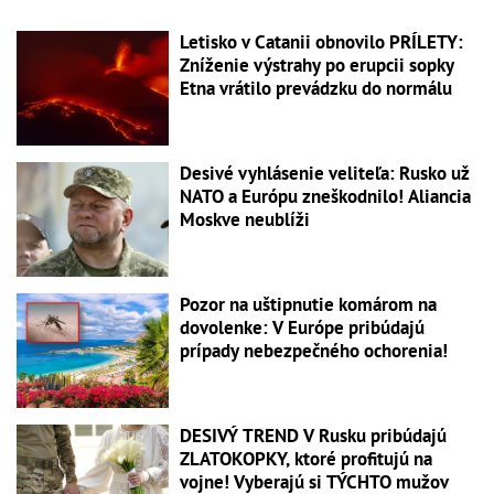
Letisko v Catanii obnovilo PRÍLETY:
Zníženie výstrahy po erupcii sopky
Etna vrátilo prevádzku do normálu
Desivé vyhlásenie veliteľa: Rusko už
NATO a Európu zneškodnilo! Aliancia
Moskve neublíži
Pozor na uštipnutie komárom na
dovolenke: V Európe pribúdajú
prípady nebezpečného ochorenia!
DESIVÝ TREND V Rusku pribúdajú
ZLATOKOPKY, ktoré profitujú na
vojne! Vyberajú si TÝCHTO mužov