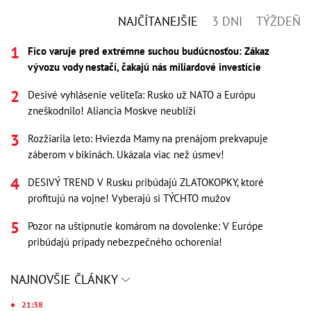
NAJČÍTANEJŠIE
3 DNI
TÝŽDEŇ
Fico varuje pred extrémne suchou budúcnosťou: Zákaz
vývozu vody nestačí, čakajú nás miliardové investície
Desivé vyhlásenie veliteľa: Rusko už NATO a Európu
zneškodnilo! Aliancia Moskve neublíži
Rozžiarila leto: Hviezda Mamy na prenájom prekvapuje
záberom v bikinách. Ukázala viac než úsmev!
DESIVÝ TREND V Rusku pribúdajú ZLATOKOPKY, ktoré
profitujú na vojne! Vyberajú si TÝCHTO mužov
Pozor na uštipnutie komárom na dovolenke: V Európe
pribúdajú prípady nebezpečného ochorenia!
NAJNOVŠIE ČLÁNKY
21:38