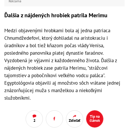
Reklama
Ďalšia z nájdených hrobiek patrila Merimu
Medzi objavenými hrobkami bola aj jedna patriaca
Chnumdžedefovi, ktorý dohliadal na aristokraciu i
úradníkov a bol tiež kňazom počas vlády Venisa,
posledného panovníka piatej dynastie faraónov.
Vyzdobená je výjavmi z každodenného života. Ďalšia z
nájdených hrobiek zase patrila Merimu, "strážcovi
tajomstiev a pobočníkovi veľkého vodcu paláca".
Egyptológovia objavili aj množstvo sôch vrátane jednej
znázorňujúcej muža s manželkou a niekoľkými
služobníkmi.
Tip na
2
Zdieľať
článok