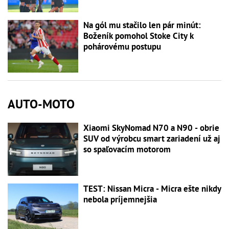
Na gól mu stačilo len pár minút:
Boženík pomohol Stoke City k
pohárovému postupu
AUTO-MOTO
Xiaomi SkyNomad N70 a N90 - obrie
SUV od výrobcu smart zariadení už aj
so spaľovacím motorom
TEST: Nissan Micra - Micra ešte nikdy
nebola príjemnejšia