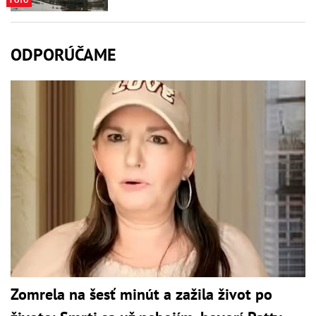
FOTO
ODPORÚČAME
Zomrela na šesť minút a zažila život po