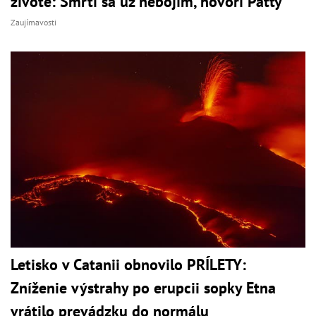
živote: Smrti sa už nebojím, hovorí Patty
Zaujímavosti
Letisko v Catanii obnovilo PRÍLETY:
Zníženie výstrahy po erupcii sopky Etna
vrátilo prevádzku do normálu