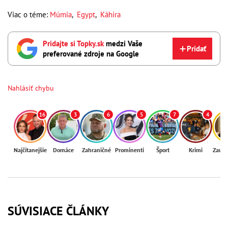
Viac o téme:
Múmia
,
Egypt
,
Káhira
Pridajte si Topky.sk
medzi Vaše
Pridať
preferované zdroje na Google
Nahlásiť chybu
16
3
6
5
7
4
Najčítanejšie
Domáce
Zahraničné
Prominenti
Šport
Krimi
Zaují
SÚVISIACE ČLÁNKY