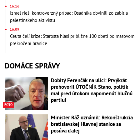
16:16
Izrael rieši kontroverzný prípad: Osadníka obvinili zo zabitia
palestínskeho aktivistu
16:09
Ceuta čelí kríze: Starosta hlási približne 100 obetí po masovom
prekročení hranice
DOMÁCE SPRÁVY
Dobitý Ferenčák na ulici: Prvýkrát
prehovoril ÚTOČNÍK Stano, politik
mal pred útokom napomenúť hlučnú
partiu!
FOTO
Minister Ráž oznámil: Rekonštrukcia
bratislavskej Hlavnej stanice sa
posúva ďalej