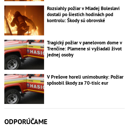
Rozsiahly požiar v Mladej Boleslavi
dostali po šiestich hodinách pod
kontrolu: Škody sú obrovské
Tragický požiar v panelovom dome v
Trenčíne: Plamene si vyžiadali život
jednej osoby
V Prešove horeli unimobunky: Požiar
spôsobil škody za 70-tisíc eur
ODPORÚČAME