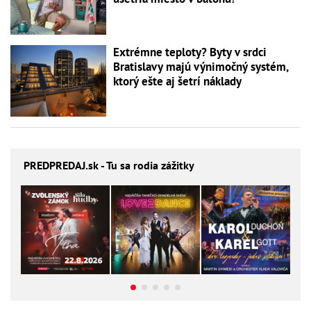
Extrémne teploty? Byty v srdci
Bratislavy majú výnimočný systém,
ktorý ešte aj šetrí náklady
PREDPREDAJ
.sk - Tu sa rodia zážitky