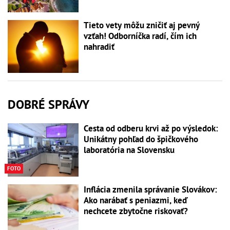
Tieto vety môžu zničiť aj pevný
vzťah! Odborníčka radí, čím ich
nahradiť
DOBRÉ SPRÁVY
Cesta od odberu krvi až po výsledok:
Unikátny pohľad do špičkového
laboratória na Slovensku
FOTO
Inflácia zmenila správanie Slovákov:
Ako narábať s peniazmi, keď
nechcete zbytočne riskovať?