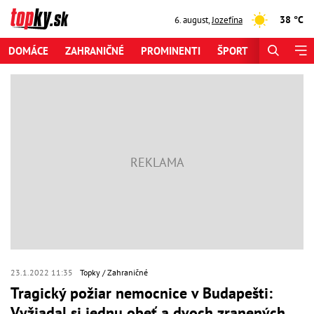
38 °C
6. august
,
Jozefína
DOMÁCE
ZAHRANIČNÉ
PROMINENTI
ŠPORT
ZAUJÍMAV
23.1.2022 11:35
Topky
Zahraničné
Tragický požiar nemocnice v Budapešti:
Vyžiadal si jednu obeť a dvoch zranených