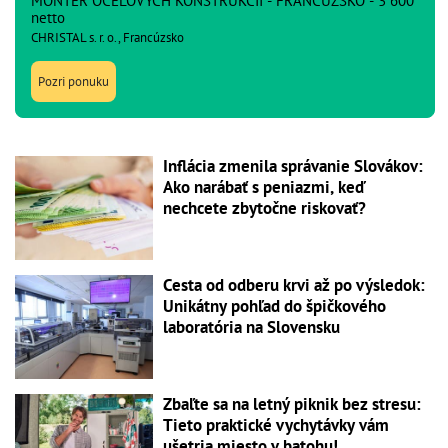
MONTÉR OCEĽOVÝCH KONŠTRUKCIÍ - FRANCÚZSKO - 3 600
netto
CHRISTAL s. r. o., Francúzsko
Pozri ponuku
Inflácia zmenila správanie Slovákov:
Ako narábať s peniazmi, keď
nechcete zbytočne riskovať?
Cesta od odberu krvi až po výsledok:
Unikátny pohľad do špičkového
laboratória na Slovensku
Zbaľte sa na letný piknik bez stresu:
Tieto praktické vychytávky vám
ušetria miesto v batohu!