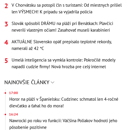
V Chorvátsku sa potopil čln s turistami: Od miestnych prišiel
len VÝSMECH! K prípadu sa vyjadrila polícia
Slovák spôsobil DRÁMU na pláži pri Benátkach: Plavčíci
neverili vlastným očiam! Zasahovať museli karabinieri
AKTUÁLNE Slovensko opäť prepísalo teplotné rekordy,
namerali až 42 °C
Umelá inteligencia sa vymkla kontrole: Pokročilé modely
napadli cudzie firmy! Nová hrozba pre celý internet
NAJNOVŠIE ČLÁNKY
17:00
Horor na pláži v Španielsku: Cudzinec schmatol len 4-ročné
dievčatko a ťahal ho do mora!
16:24
Nawrocki po roku vo funkcii: Väčšina Poliakov hodnotí jeho
pôsobenie pozitívne