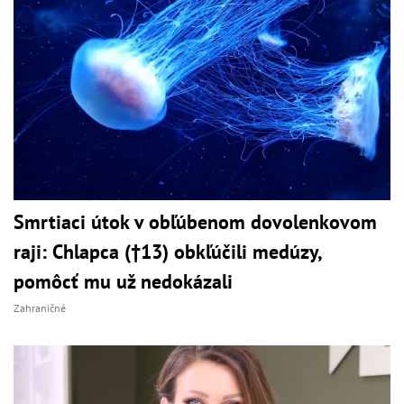
Smrtiaci útok v obľúbenom dovolenkovom
raji: Chlapca (†13) obkľúčili medúzy,
pomôcť mu už nedokázali
Zahraničné