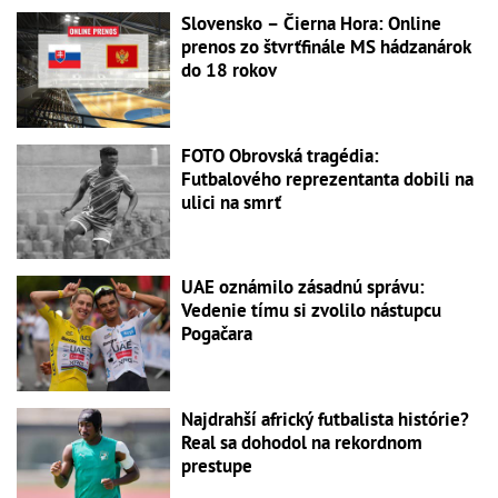
Slovensko – Čierna Hora: Online
prenos zo štvrťfinále MS hádzanárok
do 18 rokov
FOTO Obrovská tragédia:
Futbalového reprezentanta dobili na
ulici na smrť
UAE oznámilo zásadnú správu:
Vedenie tímu si zvolilo nástupcu
Pogačara
Najdrahší africký futbalista histórie?
Real sa dohodol na rekordnom
prestupe