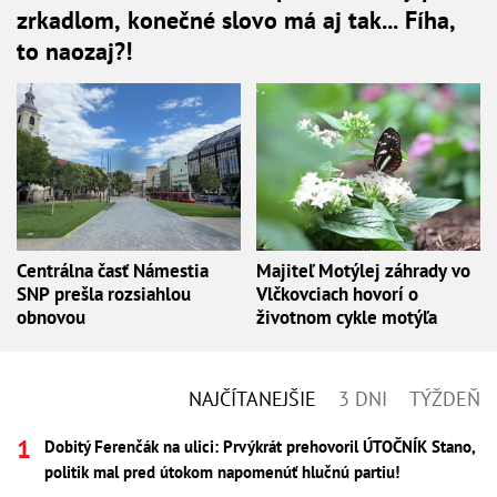
zrkadlom, konečné slovo má aj tak... Fíha,
to naozaj?!
Centrálna časť Námestia
Majiteľ Motýlej záhrady vo
SNP prešla rozsiahlou
Vlčkovciach hovorí o
obnovou
životnom cykle motýľa
NAJČÍTANEJŠIE
3 DNI
TÝŽDEŇ
Dobitý Ferenčák na ulici: Prvýkrát prehovoril ÚTOČNÍK Stano,
politik mal pred útokom napomenúť hlučnú partiu!