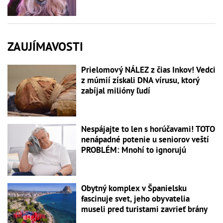
ZAUJÍMAVOSTI
Prielomový NÁLEZ z čias Inkov! Vedci
z múmií získali DNA vírusu, ktorý
zabíjal milióny ľudí
Nespájajte to len s horúčavami! TOTO
nenápadné potenie u seniorov veští
PROBLÉM: Mnohí to ignorujú
Obytný komplex v Španielsku
fascinuje svet, jeho obyvatelia
museli pred turistami zavrieť brány