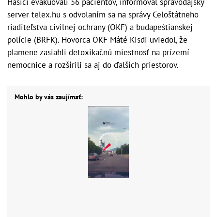
Hasiči evakuovali 56 pacientov, informoval spravodajský
server telex.hu s odvolaním sa na správy Celoštátneho
riaditeľstva civilnej ochrany (OKF) a budapeštianskej
polície (BRFK). Hovorca OKF Máté Kisdi uviedol, že
plamene zasiahli detoxikačnú miestnosť na prízemí
nemocnice a rozšírili sa aj do ďalších priestorov.
Mohlo by vás zaujímať: