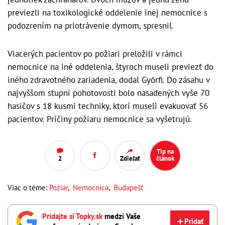
previezli na toxikologické oddelenie inej nemocnice s
podozrením na priotrávenie dymom, spresnil.
Viacerých pacientov po požiari preložili v rámci
nemocnice na iné oddelenia, štyroch museli previezť do
iného zdravotného zariadenia, dodal Győrfi. Do zásahu v
najvyššom stupni pohotovosti bolo nasadených vyše 70
hasičov s 18 kusmi techniky, ktorí museli evakuovať 56
pacientov. Príčiny požiaru nemocnice sa vyšetrujú.
Tip na
2
Zdieľať
článok
Viac o téme:
Požiar
,
Nemocnica
,
Budapešť
Pridajte si Topky.sk
medzi Vaše
Pridať