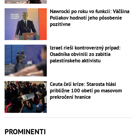
Nawrocki po roku vo funkcii: Väčšina
Poliakov hodnotí jeho pôsobenie
pozitívne
Izrael rieši kontroverzný prípad:
Osadníka obvinili zo zabitia
palestínskeho aktivistu
Ceuta čelí kríze: Starosta hlási
približne 100 obetí po masovom
prekročení hranice
PROMINENTI