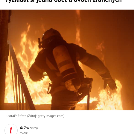
Ilustračné foto (Zdroj: gettyimages.com)
© Zoznam/
TASR