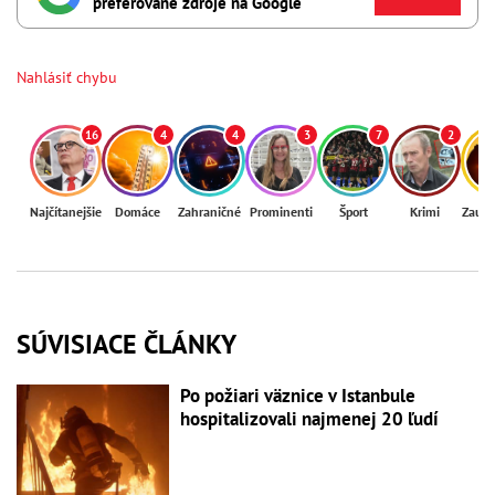
preferované zdroje na Google
Nahlásiť chybu
16
4
4
3
7
2
Najčítanejšie
Domáce
Zahraničné
Prominenti
Šport
Krimi
Zaují
SÚVISIACE ČLÁNKY
Po požiari väznice v Istanbule
hospitalizovali najmenej 20 ľudí