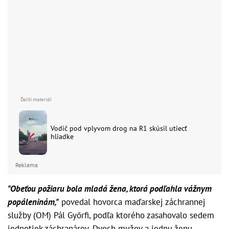
Vodič pod vplyvom drog na R1 skúsil utiecť
hliadke
Reklama
"Obeťou požiaru bola mladá žena, ktorá podľahla vážnym
popáleninám,"
povedal hovorca maďarskej záchrannej
služby (OM) Pál Győrfi, podľa ktorého zasahovalo sedem
jednotiek záchranárov. Dvoch mužov a jednu ženu