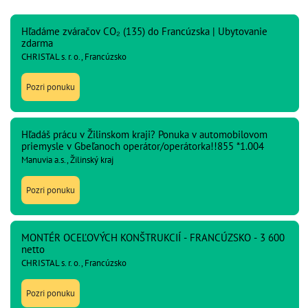
Hľadáme zváračov CO₂ (135) do Francúzska | Ubytovanie
zdarma
CHRISTAL s. r. o., Francúzsko
Pozri ponuku
Hľadáš prácu v Žilinskom kraji? Ponuka v automobilovom
priemysle v Gbeľanoch operátor/operátorka!!855 *1.004
Manuvia a.s., Žilinský kraj
Pozri ponuku
MONTÉR OCEĽOVÝCH KONŠTRUKCIÍ - FRANCÚZSKO - 3 600
netto
CHRISTAL s. r. o., Francúzsko
Pozri ponuku