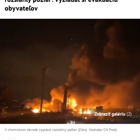
obyvateľov
Zobraziť galériu
(2)
V chemickom závode vypukol rozsiahly požiar (Zdroj: Youtube/ CN Post)