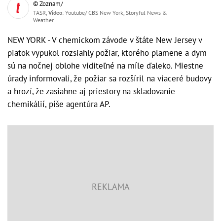
© Zoznam/
TASR,
Video
: Youtube/ CBS New York, Storyful News &
Weather
NEW YORK - V chemickom závode v štáte New Jersey v
piatok vypukol rozsiahly požiar, ktorého plamene a dym
sú na nočnej oblohe viditeľné na míle ďaleko. Miestne
úrady informovali, že požiar sa rozšíril na viaceré budovy
a hrozí, že zasiahne aj priestory na skladovanie
chemikálií, píše agentúra AP.