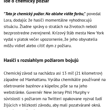
Ide o chemický požiar
"Toto je chemický požiar. Na oblohe vidíte farbu,"
povedal
Lora, dodajúc že hasiči momentálne vyhodnocujú
situáciu. Žiadne správy o stratách na životoch neboli
bezprostredne zverejnené. Krízový štáb mesta New York
vydal v piatok večer upozornenie, že jeho obyvatelia
môžu vidieť alebo cítiť dym z požiaru.
Hasiči s rozsiahlym požiarom bojujú
Chemický závod sa nachádza asi 13 míľ (21 kilometrov)
západne od Manhattanu. Vyrába chemikálie používané na
ošetrovanie bazénov a kúpeľov, píše sa na jeho
webstránke. Guvernér New Jersey Phil Murphy v
súvislosti s požiarom na Twitteri opakovane vyzval ľudí
žijúcich v blízkosti závodu, aby mali pozatvárané okná.