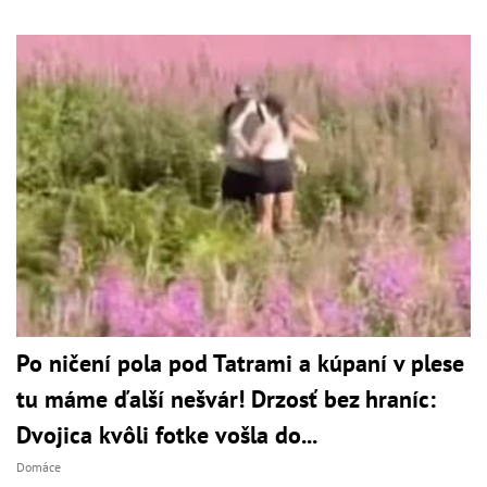
Po ničení pola pod Tatrami a kúpaní v plese
tu máme ďalší nešvár! Drzosť bez hraníc:
Dvojica kvôli fotke vošla do...
Domáce