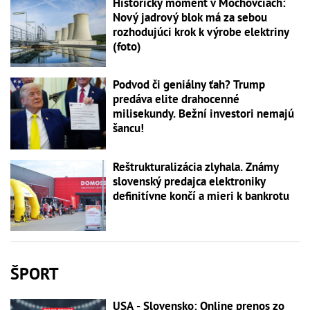
Historický moment v Mochovciach:
Nový jadrový blok má za sebou
rozhodujúci krok k výrobe elektriny
(foto)
Podvod či geniálny ťah? Trump
predáva elite drahocenné
milisekundy. Bežní investori nemajú
šancu!
Reštrukturalizácia zlyhala. Známy
slovenský predajca elektroniky
definitívne končí a mieri k bankrotu
ŠPORT
USA - Slovensko: Online prenos zo