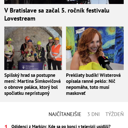
V Bratislave sa začal 5. ročník festivalu
Lovestream
Spišský hrad sa postupne
Prekliaty budík! Wisterová
mení: Martina Šimkovičová
opísala ranné peklo: Nič
o obnove paláca, ktorý bol
nepomáha, toto musí
spočiatku neprístupný
maskovať
NAJČÍTANEJŠIE
3 DNI
TÝŽDEŇ
Odídenci z Markízy: Kde sa po konci v televízii usídlili?