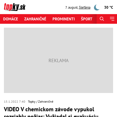
30 °C
7. august
,
Štefánia
DOMÁCE
ZAHRANIČNÉ
PROMINENTI
ŠPORT
ZAUJÍMAV
15.1.2022 7:40
Topky
Zahraničné
VIDEO V chemickom závode vypukol
rozsiahly požiar: Vyžiadal si evakuáciu