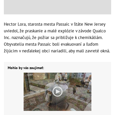
Hector Lora, starosta mesta Passaic v štáte New Jersey
uviedol, že praskanie a malé explózie v závode Qualco
Inc. naznačujú, že požiar sa približuje k chemikáliám.
Obyvatelia mesta Passaic boli evakuovaní a ľuďom
žijúcim v neďalekej obci nariadili, aby mali zavreté okná.
Mohlo by vás zaujímať: