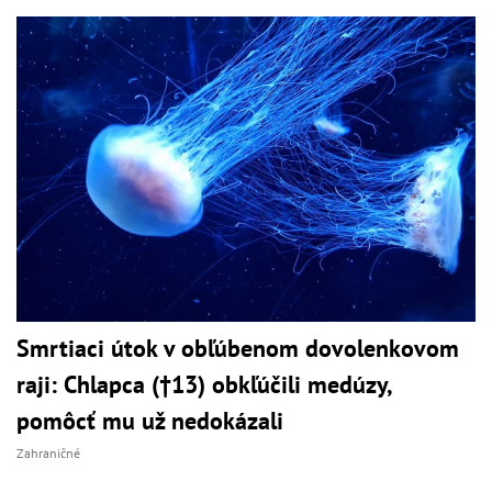
Smrtiaci útok v obľúbenom dovolenkovom
raji: Chlapca (†13) obkľúčili medúzy,
pomôcť mu už nedokázali
Zahraničné