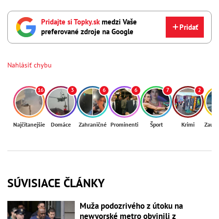
Pridajte si Topky.sk
medzi Vaše
Pridať
preferované zdroje na Google
Nahlásiť chybu
16
3
6
6
7
2
Najčítanejšie
Domáce
Zahraničné
Prominenti
Šport
Krimi
Zaují
SÚVISIACE ČLÁNKY
Muža podozrivého z útoku na
newyorské metro obvinili z