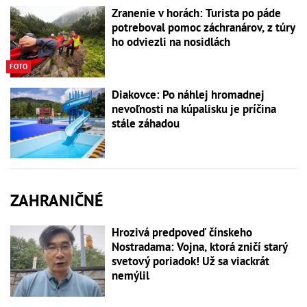
Zranenie v horách: Turista po páde
potreboval pomoc záchranárov, z túry
ho odviezli na nosidlách
FOTO
Diakovce: Po náhlej hromadnej
nevoľnosti na kúpalisku je príčina
stále záhadou
ZAHRANIČNÉ
Hrozivá predpoveď čínskeho
Nostradama: Vojna, ktorá zničí starý
svetový poriadok! Už sa viackrát
nemýlil