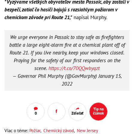
"Vyzývame všetkých obyvateľov mesta Passaic, aby zostali v
bezpečí, zatiaľ čo hasiči bojujú s rozsiahlym požiarom v
chemickom závode pri Route 21,"
napísal Murphy.
We urge everyone in Passaic to stay safe as firefighters
battle a large eight-alarm fire at a chemical plant off of
Route 21. If you live nearby, keep your windows closed.
Praying for the safety of our first responders on the
scene.
https://t.co/70QQwbyqzt
— Governor Phil Murphy (@GovMurphy)
January 15,
2022
Tip na
0
Zdieľať
článok
Viac o téme:
Požiar
,
Chemický závod
,
New Jersey