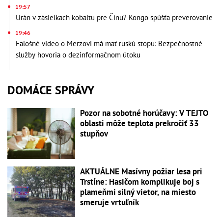
19:57
Urán v zásielkach kobaltu pre Čínu? Kongo spúšťa preverovanie
19:46
Falošné video o Merzovi má mať ruskú stopu: Bezpečnostné
služby hovoria o dezinformačnom útoku
DOMÁCE SPRÁVY
Pozor na sobotné horúčavy: V TEJTO
oblasti môže teplota prekročiť 33
stupňov
AKTUÁLNE Masívny požiar lesa pri
Trstíne: Hasičom komplikuje boj s
plameňmi silný vietor, na miesto
smeruje vrtuľník