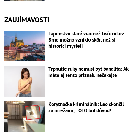
ZAUJÍMAVOSTI
Tajomstvo staré viac než tisíc rokov:
Brno možno vzniklo skôr, než si
historici mysleli
Tŕpnutie ruky nemusí byť banalita: Ak
máte aj tento príznak, nečakajte
Korytnačka kriminálnik: Leo skončil
za mrežami, TOTO bol dôvod!