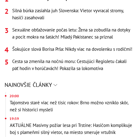
Silná búrka zasiahla juh Slovenska: Vietor vyvracal stromy,
hasiči zasahovali
Sexuálne obťažovanie počas letu: Žena sa zobudila na dotyky
a pocit mokra na šatách! Mladý Pakistanec sa priznal
Šokujúce slová Borisa Prša: Nikdy viac na dovolenku s rodičmi!
Cesta sa zmenila na nočnú moru: Cestujúci RegioJetu čakali
päť hodín v horúčavách! Pokazila sa lokomotíva
NAJNOVŠIE ČLÁNKY
20:00
Tajomstvo staré viac než tisíc rokov: Brno možno vzniklo skôr,
než si historici mysleli
19:59
AKTUÁLNE Masívny požiar lesa pri Trstíne: Hasičom komplikuje
boj s plameňmi silný vietor, na miesto smeruje vrtuľník