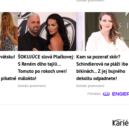
Domáci prominenti
vátsku!
ŠOKUJÚCE slová Plačkovej:
Kam sa pozerať skôr?
S Reném dlho tajili...
Schindlerová na pláži iba
Tomuto po rokoch uverí
bikinách... Z jej bujného
 pikatné
málokto!
dekoltu odpadnete!
Domáci prominenti
Domáci prominenti