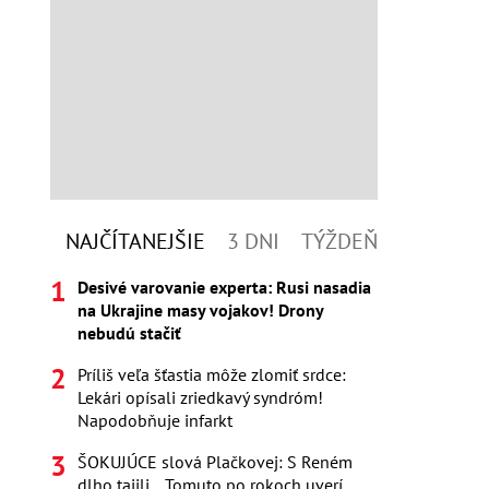
NAJČÍTANEJŠIE
3 DNI
TÝŽDEŇ
Desivé varovanie experta: Rusi nasadia
na Ukrajine masy vojakov! Drony
nebudú stačiť
Príliš veľa šťastia môže zlomiť srdce:
Lekári opísali zriedkavý syndróm!
Napodobňuje infarkt
ŠOKUJÚCE slová Plačkovej: S Reném
dlho tajili... Tomuto po rokoch uverí