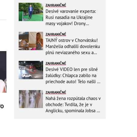
ZAHRANIČNÉ
Desivé varovanie experta:
Rusi nasadia na Ukrajine
masy vojakov! Drony
nebudú stačiť
ZAHRANIČNÉ
TAJNÝ ostrov v Chorvátsku!
Manželia odhalili dovolenku
plnú neviazaného sexu a
pikatné detaily
ZAHRANIČNÉ
Desivé VIDEO len pre silné
žalúdky: Chlapca zabilo na
priechode auto! Telo našli o
150 metrov ďalej
ZAHRANIČNÉ
Nahá žena rozpútala chaos v
obchode: Tvrdila, že je v
TO
Anglicku, spomínala Jobsa aj
amfetamín