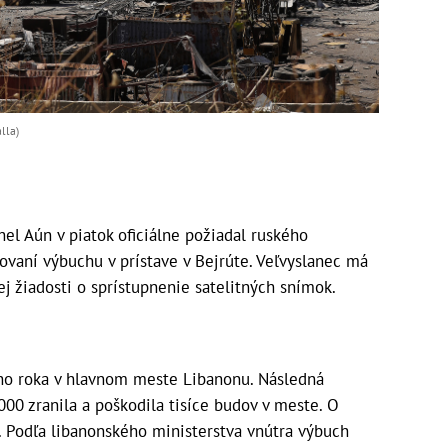
lla)
el Aún v piatok oficiálne požiadal ruského
rovaní výbuchu v prístave v Bejrúte. Veľvyslanec má
j žiadosti o sprístupnenie satelitných snímok.
ého roka v hlavnom meste Libanonu. Následná
6000 zranila a poškodila tisíce budov v meste. O
. Podľa libanonského ministerstva vnútra výbuch