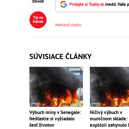
Zdieľať
Pridajte si Topky.sk
medzi Vaše p
Tip na
článok
Nahlásiť chybu
SÚVISIACE ČLÁNKY
Výbuch míny v Senegale:
Ničivý výbuch v
Nešťastie si vyžiadalo
muničnom sklade: 
šesť životov
explózii zahynulo 