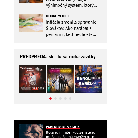
výnimočný systém, ktorý
ešte aj šetrí náklady
DOBRE VEDIEŤ
Inflácia zmenila správanie
Slovákov: Ako narábať s
peniazmi, keď nechcete
zbytočne riskovať?
PREDPREDAJ
.sk - Tu sa rodia zážitky
PARTNERSKÉ VZŤAHY
Bola som milenkou ženatého
muža: To, že má manželku, mi