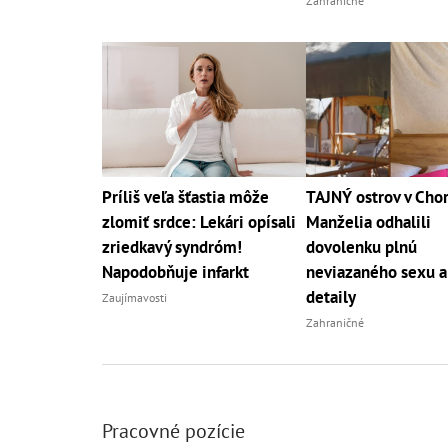
Zahraničné
Príliš veľa šťastia môže
TAJNÝ ostrov v Chor
zlomiť srdce: Lekári opísali
Manželia odhalili
zriedkavý syndróm!
dovolenku plnú
Napodobňuje infarkt
neviazaného sexu a
detaily
Zaujímavosti
Zahraničné
Pracovné pozície