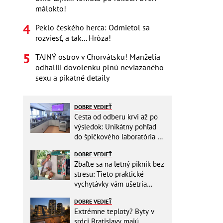
málokto!
Peklo českého herca: Odmietol sa
rozviesť, a tak... Hrôza!
TAJNÝ ostrov v Chorvátsku! Manželia
odhalili dovolenku plnú neviazaného
sexu a pikatné detaily
DOBRE VEDIEŤ
Cesta od odberu krvi až po
výsledok: Unikátny pohľad
do špičkového laboratória na
Slovensku
DOBRE VEDIEŤ
Zbaľte sa na letný piknik bez
stresu: Tieto praktické
vychytávky vám ušetria
miesto v batohu!
DOBRE VEDIEŤ
Extrémne teploty? Byty v
srdci Bratislavy majú