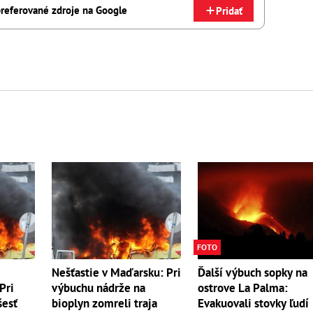
referované zdroje na Google
Pridať
FOTO
Nešťastie v Maďarsku: Pri
Ďalší výbuch sopky na
Pri
výbuchu nádrže na
ostrove La Palma:
šesť
bioplyn zomreli traja
Evakuovali stovky ľudí