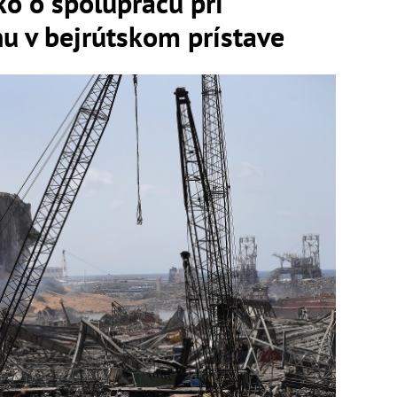
o o spoluprácu pri
u v bejrútskom prístave