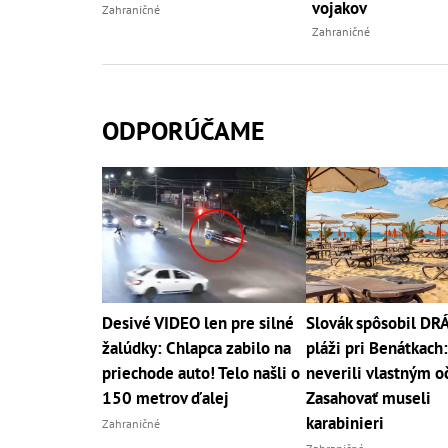
vojakov
Zahraničné
Zahraničné
ODPORÚČAME
Desivé VIDEO len pre silné
Slovák spôsobil D
žalúdky: Chlapca zabilo na
pláži pri Benátkach:
priechode auto! Telo našli o
neverili vlastným o
150 metrov ďalej
Zasahovať museli
karabinieri
Zahraničné