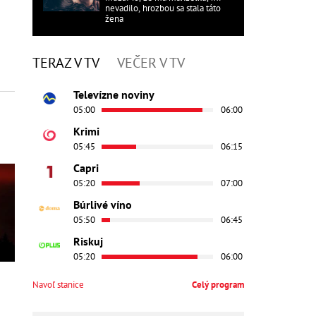
nevadilo, hrozbou sa stala táto
žena
TERAZ V TV
VEČER V TV
Televízne noviny
05:00
06:00
Krimi
05:45
06:15
Capri
05:20
07:00
Búrlivé víno
05:50
06:45
Riskuj
05:20
06:00
Navoľ stanice
Celý program