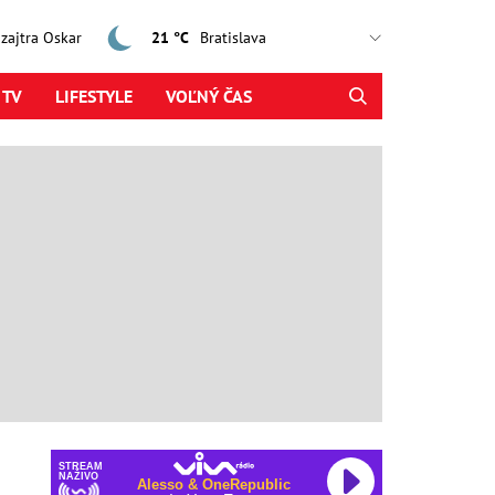
, zajtra Oskar
21 °C
 TV
LIFESTYLE
VOĽNÝ ČAS
STREAM
NAŽIVO
Alesso & OneRepublic