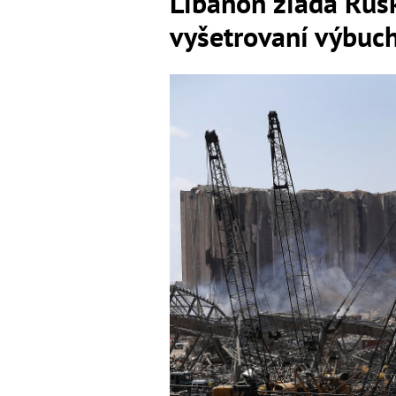
Libanon žiada Rusk
vyšetrovaní výbuch