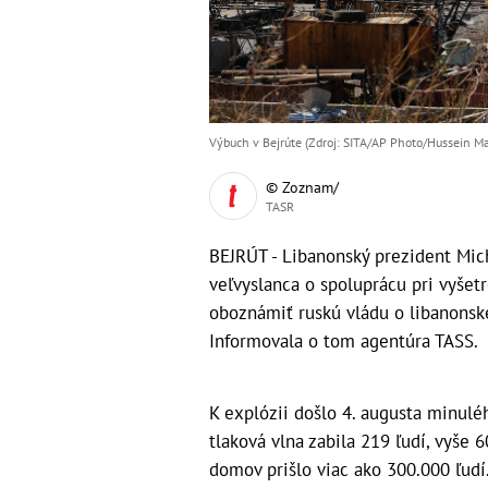
Výbuch v Bejrúte (Zdroj: SITA/AP Photo/Hussein Ma
© Zoznam/
TASR
BEJRÚT - Libanonský prezident Mich
veľvyslanca o spoluprácu pri vyšet
oboznámiť ruskú vládu o libanonske
Informovala o tom agentúra TASS.
K explózii došlo 4. augusta minul
tlaková vlna zabila 219 ľudí, vyše 
domov prišlo viac ako 300.000 ľudí