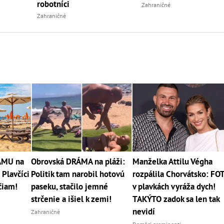
robotníci
Zahraničné
Zahraničné
RÁMU na
Obrovská DRÁMA na pláži:
Manželka Attilu Végha
 Plavčíci
Politik tam narobil hotovú
rozpálila Chorvátsko: FO
čiam!
paseku, stačilo jemné
v plavkách vyráža dych!
strčenie a išiel k zemi!
TAKÝTO zadok sa len tak
nevidí
Zahraničné