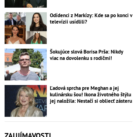
Odídenci z Markízy: Kde sa po konci v
televízii usídlili?
Šokujúce slová Borisa Prša: Nikdy
viac na dovolenku s rodičmi!
Ľadová sprcha pre Meghan a jej
kulinársku šou! Ikona životného štýlu
jej naložila: Nestačí si obliecť zásteru
ZAUJÍMAVOSTI