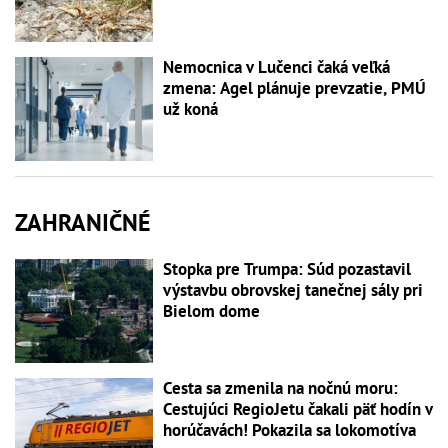
Nemocnica v Lučenci čaká veľká
zmena: Agel plánuje prevzatie, PMÚ
už koná
ZAHRANIČNÉ
Stopka pre Trumpa: Súd pozastavil
výstavbu obrovskej tanečnej sály pri
Bielom dome
Cesta sa zmenila na nočnú moru:
Cestujúci RegioJetu čakali päť hodín v
horúčavách! Pokazila sa lokomotíva