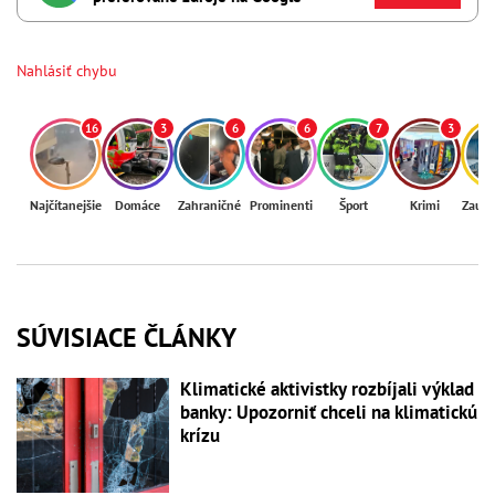
Nahlásiť chybu
16
3
6
6
7
3
Najčítanejšie
Domáce
Zahraničné
Prominenti
Šport
Krimi
Zaují
SÚVISIACE ČLÁNKY
Klimatické aktivistky rozbíjali výklad
banky: Upozorniť chceli na klimatickú
krízu