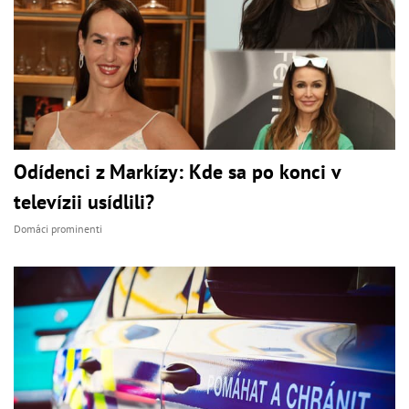
Odídenci z Markízy: Kde sa po konci v
televízii usídlili?
Domáci prominenti