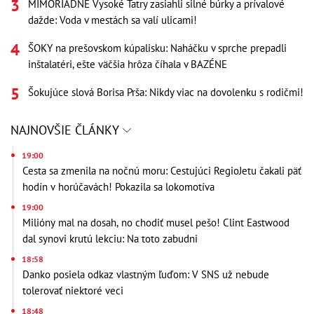
MIMORIADNE Vysoké Tatry zasiahli silné búrky a prívalové
dažde: Voda v mestách sa valí ulicami!
ŠOKY na prešovskom kúpalisku: Naháčku v sprche prepadli
inštalatéri, ešte väčšia hrôza číhala v BAZÉNE
Šokujúce slová Borisa Prša: Nikdy viac na dovolenku s rodičmi!
NAJNOVŠIE ČLÁNKY
19:00
Cesta sa zmenila na nočnú moru: Cestujúci RegioJetu čakali päť
hodín v horúčavách! Pokazila sa lokomotíva
19:00
Milióny mal na dosah, no chodiť musel pešo! Clint Eastwood
dal synovi krutú lekciu: Na toto zabudni
18:58
Danko posiela odkaz vlastným ľuďom: V SNS už nebude
tolerovať niektoré veci
18:48