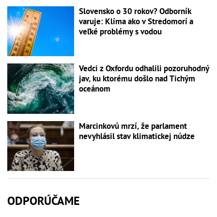
Slovensko o 30 rokov? Odborník
varuje: Klíma ako v Stredomorí a
veľké problémy s vodou
Vedci z Oxfordu odhalili pozoruhodný
jav, ku ktorému došlo nad Tichým
oceánom
Marcinkovú mrzí, že parlament
nevyhlásil stav klimatickej núdze
ODPORÚČAME