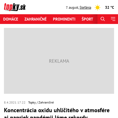
32 °C
7. august
,
Štefánia
DOMÁCE
ZAHRANIČNÉ
PROMINENTI
ŠPORT
ZAUJÍMAV
8.4.2021 17:22
Topky
Zahraničné
Koncentrácia oxidu uhličitého v atmosfére
aj napriek pandémii láme rekordy