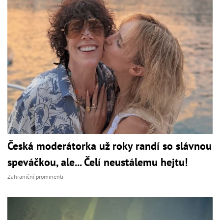
Česká moderátorka už roky randí so slávnou
speváčkou, ale... Čelí neustálemu hejtu!
Zahraniční prominenti