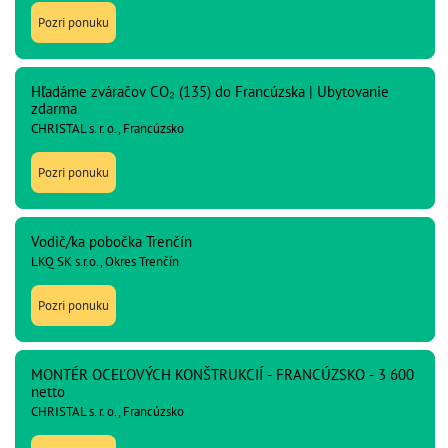
Pozri ponuku
Hľadáme zváračov CO₂ (135) do Francúzska | Ubytovanie
zdarma
CHRISTAL s. r. o., Francúzsko
Pozri ponuku
Vodič/ka pobočka Trenčín
LKQ SK s.r.o., Okres Trenčín
Pozri ponuku
MONTÉR OCEĽOVÝCH KONŠTRUKCIÍ - FRANCÚZSKO - 3 600
netto
CHRISTAL s. r. o., Francúzsko