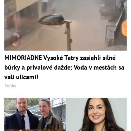
MIMORIADNE Vysoké Tatry zasiahli silné
búrky a prívalové dažde: Voda v mestách sa
valí ulicami!
Domáce