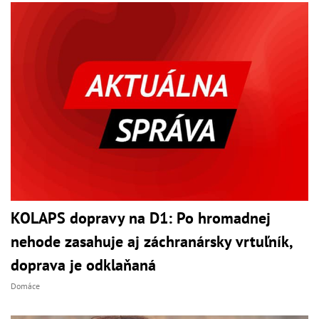
KOLAPS dopravy na D1: Po hromadnej
nehode zasahuje aj záchranársky vrtuľník,
doprava je odklaňaná
Domáce