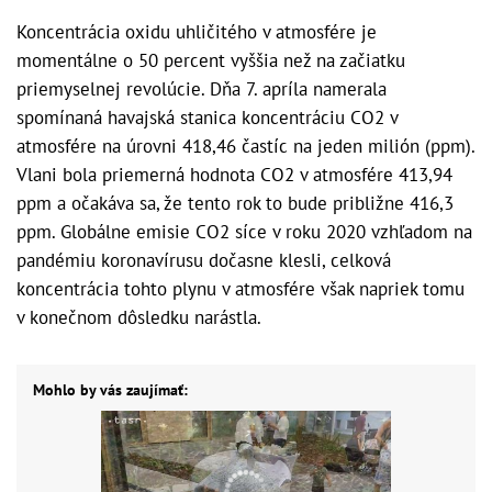
Koncentrácia oxidu uhličitého v atmosfére je
momentálne o 50 percent vyššia než na začiatku
priemyselnej revolúcie. Dňa 7. apríla namerala
spomínaná havajská stanica koncentráciu CO2 v
atmosfére na úrovni 418,46 častíc na jeden milión (ppm).
Vlani bola priemerná hodnota CO2 v atmosfére 413,94
ppm a očakáva sa, že tento rok to bude približne 416,3
ppm. Globálne emisie CO2 síce v roku 2020 vzhľadom na
pandémiu koronavírusu dočasne klesli, celková
koncentrácia tohto plynu v atmosfére však napriek tomu
v konečnom dôsledku narástla.
Mohlo by vás zaujímať: