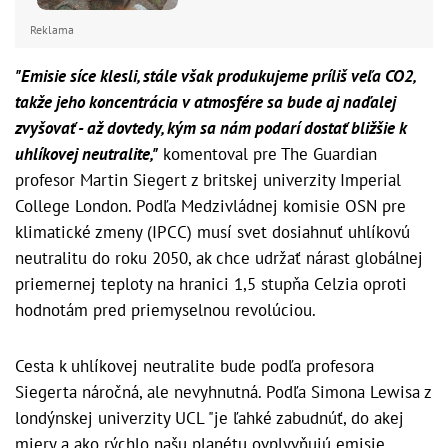
Reklama
"Emisie síce klesli, stále však produkujeme príliš veľa CO2,
takže jeho koncentrácia v atmosfére sa bude aj naďalej
zvyšovať - až dovtedy, kým sa nám podarí dostať bližšie k
uhlíkovej neutralite,"
komentoval pre The Guardian
profesor Martin Siegert z britskej univerzity Imperial
College London. Podľa Medzivládnej komisie OSN pre
klimatické zmeny (IPCC) musí svet dosiahnuť uhlíkovú
neutralitu do roku 2050, ak chce udržať nárast globálnej
priemernej teploty na hranici 1,5 stupňa Celzia oproti
hodnotám pred priemyselnou revolúciou.
Cesta k uhlíkovej neutralite bude podľa profesora
Siegerta náročná, ale nevyhnutná. Podľa Simona Lewisa z
londýnskej univerzity UCL "je ľahké zabudnúť, do akej
miery a ako rýchlo našu planétu ovplyvňujú emisie