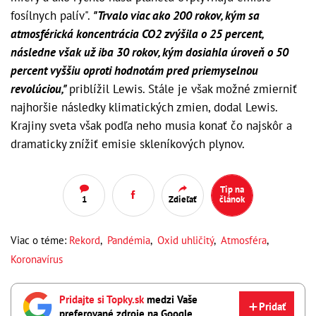
fosílnych palív".
"Trvalo viac ako 200 rokov, kým sa
atmosférická koncentrácia CO2 zvýšila o 25 percent,
následne však už iba 30 rokov, kým dosiahla úroveň o 50
percent vyššiu oproti hodnotám pred priemyselnou
revolúciou,"
priblížil Lewis. Stále je však možné zmierniť
najhoršie následky klimatických zmien, dodal Lewis.
Krajiny sveta však podľa neho musia konať čo najskôr a
dramaticky znížiť emisie skleníkových plynov.
Tip na
1
Zdieľať
článok
Viac o téme:
Rekord
,
Pandémia
,
Oxid uhličitý
,
Atmosféra
,
Koronavírus
Pridajte si Topky.sk
medzi Vaše
Pridať
preferované zdroje na Google