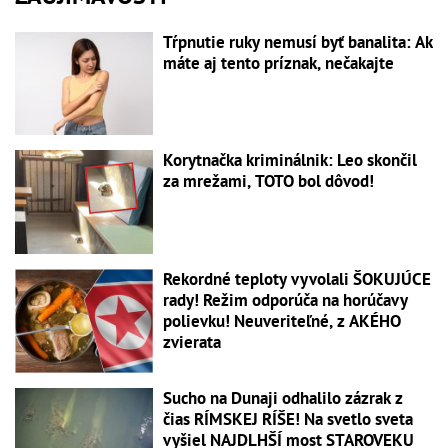
Tŕpnutie ruky nemusí byť banalita: Ak
máte aj tento príznak, nečakajte
Korytnačka kriminálnik: Leo skončil
za mrežami, TOTO bol dôvod!
Rekordné teploty vyvolali ŠOKUJÚCE
rady! Režim odporúča na horúčavy
polievku! Neuveriteľné, z AKÉHO
zvierata
Sucho na Dunaji odhalilo zázrak z
čias RÍMSKEJ RÍŠE! Na svetlo sveta
vyšiel NAJDLHŠÍ most STAROVEKU