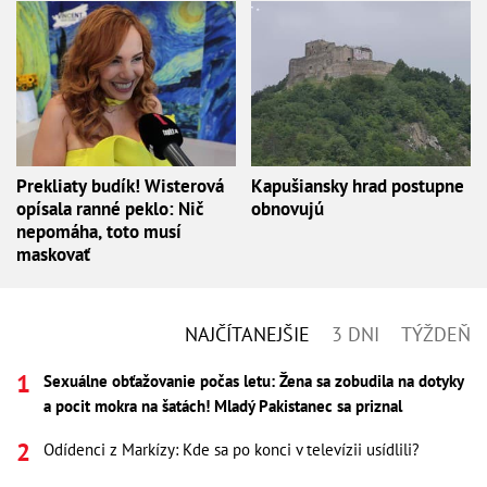
Prekliaty budík! Wisterová
Kapušiansky hrad postupne
opísala ranné peklo: Nič
obnovujú
nepomáha, toto musí
maskovať
NAJČÍTANEJŠIE
3 DNI
TÝŽDEŇ
Sexuálne obťažovanie počas letu: Žena sa zobudila na dotyky
a pocit mokra na šatách! Mladý Pakistanec sa priznal
Odídenci z Markízy: Kde sa po konci v televízii usídlili?