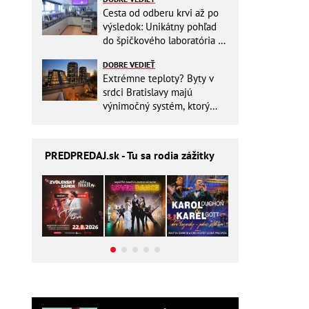
Cesta od odberu krvi až po
výsledok: Unikátny pohľad
do špičkového laboratória na
Slovensku
DOBRE VEDIEŤ
Extrémne teploty? Byty v
srdci Bratislavy majú
výnimočný systém, ktorý
ešte aj šetrí náklady
PREDPREDAJ
.sk - Tu sa rodia zážitky