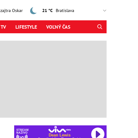
, zajtra Oskar
21 °C
 TV
LIFESTYLE
VOĽNÝ ČAS
STREAM
NAŽIVO
Dean Lewis