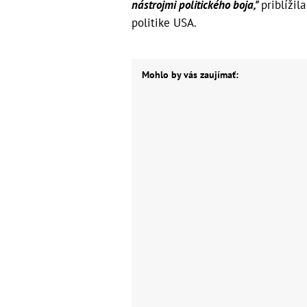
nástrojmi politického boja,"
priblížil
politike USA.
Mohlo by vás zaujímať: