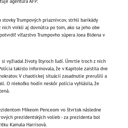
tuje agentúra AFP.
 stovky Trumpových priaznivcov, strhli barikády
nich vnikli aj dovnútra po tom, ako sa jeho obe
 potvrdiť víťazstvo Trumpovho súpera Joea Bidena v
i vyžiadal životy štyroch ľudí. Úmrtie troch z nich
olícia takisto informovala, že v Kapitole zaistila dve
okratov. V chaotickej situácii zasadnutie prerušili a
i. O niekoľko hodín neskôr polícia vyhlásila, že
tená.
rezidentom Mikeom Penceom vo štvrtok následne
rových prezidentských volieb - za prezidenta bol
ntku Kamala Harrisová.