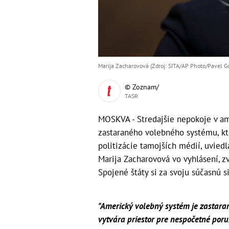
Marija Zacharovová (Zdroj: SITA/AP Photo/Pavel G
© Zoznam/
TASR
MOSKVA - Stredajšie nepokoje v a
zastaraného volebného systému, kt
politizácie tamojších médií, uvied
Marija Zacharovová vo vyhlásení, z
Spojené štáty si za svoju súčasnú 
"Americký volebný systém je zastara
vytvára priestor pre nespočetné poru