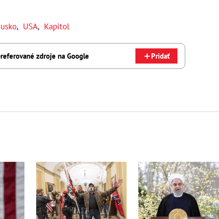
usko
,
USA
,
Kapitol
referované zdroje na Google
Pridať