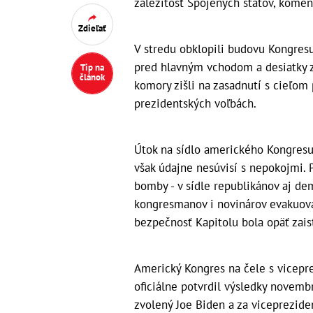
záležitosť Spojených štátov, komen
Zdieľať
V stredu obklopili budovu Kongresu
pred hlavným vchodom a desiatky z 
Tip na
článok
komory zišli na zasadnutí s cieľom
prezidentských voľbách.
Útok na sídlo amerického Kongresu s
však údajne nesúvisí s nepokojmi. P
bomby - v sídle republikánov aj dem
kongresmanov i novinárov evakuoval
bezpečnosť Kapitolu bola opäť zais
Americký Kongres na čele s vicep
oficiálne potvrdil výsledky novemb
zvolený Joe Biden a za viceprezide