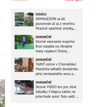
DOMÁCE
ARMAGEDON sa dá
pozorovať už aj z vesmíru:
Mrazivé satelitné snímky,
rozdiel len pár rokov a po
ZAHRANIČNÉ
vode ani stopy!
Desivé varovanie experta:
Rusi nasadia na Ukrajine
masy vojakov! Drony
nebudú stačiť
ZAHRANIČNÉ
TAJNÝ ostrov v Chorvátsku!
Manželia odhalili dovolenku
plnú neviazaného sexu a
pikatné detaily
ZAHRANIČNÉ
Desivé VIDEO len pre silné
žalúdky: Chlapca zabilo na
priechode auto! Telo našli o
150 metrov ďalej