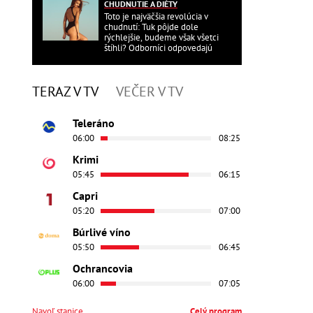
CHUDNUTIE A DIÉTY
Toto je najväčšia revolúcia v
chudnutí: Tuk pôjde dole
rýchlejšie, budeme však všetci
štíhli? Odborníci odpovedajú
TERAZ V TV
VEČER V TV
Teleráno
06:00
08:25
Krimi
05:45
06:15
Capri
05:20
07:00
Búrlivé víno
05:50
06:45
Ochrancovia
06:00
07:05
Navoľ stanice
Celý program