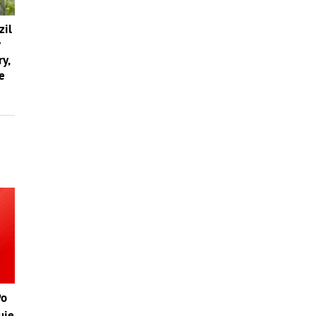
zil
v
y,
e
Po
uje