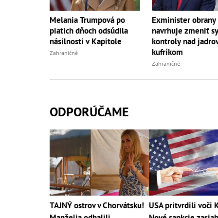
Melania Trumpová po
Exminister obrany
piatich dňoch odsúdila
navrhuje zmeniť s
násilnosti v Kapitole
kontroly nad jadr
kufríkom
Zahraničné
Zahraničné
ODPORÚČAME
TAJNÝ ostrov v Chorvátsku!
USA pritvrdili voči 
Manželia odhalili
Nové sankcie zasiah