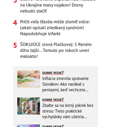
na Ukrajine masy vojakov! Drony
nebudú stačiť
Príliš veľa šťastia môže zlomiť srdce:
Lekári opísali zriedkavý syndróm!
Napodobňuje infarkt
ŠOKUJÚCE slová Plačkovej: S Reném
dlho tajili... Tomuto po rokoch uverí
málokto!
DOBRE VEDIEŤ
Inflácia zmenila správanie
Slovákov: Ako narábať s
peniazmi, keď nechcete
zbytočne riskovať?
DOBRE VEDIEŤ
Zbaľte sa na letný piknik bez
stresu: Tieto praktické
vychytávky vám ušetria
miesto v batohu!
DOBRE VEDIEŤ