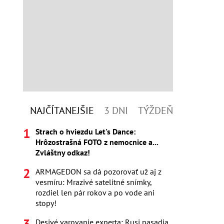
NAJČÍTANEJŠIE
3 DNI
TÝŽDEŇ
Strach o hviezdu Let's Dance:
Hrôzostrašná FOTO z nemocnice a...
Zvláštny odkaz!
ARMAGEDON sa dá pozorovať už aj z
vesmíru: Mrazivé satelitné snímky,
rozdiel len pár rokov a po vode ani
stopy!
Desivé varovanie experta: Rusi nasadia