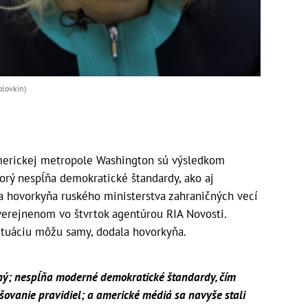
olovkin)
merickej metropole Washington sú výsledkom
orý nespĺňa demokratické štandardy, ako aj
la hovorkyňa ruského ministerstva zahraničných vecí
verejnenom vo štvrtok agentúrou RIA Novosti.
situáciu môžu samy, dodala hovorkyňa.
ný; nespĺňa moderné demokratické štandardy, čím
šovanie pravidiel; a americké médiá sa navyše stali