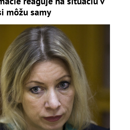
macie reaguje na situáciu v
si môžu samy