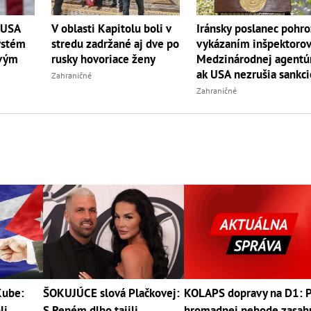
 USA
V oblasti Kapitolu boli v
Iránsky poslanec pohro
ystém
stredu zadržané aj dve po
vykázaním inšpektoro
ovým
rusky hovoriace ženy
Medzinárodnej agentúr
ak USA nezrušia sankci
Zahraničné
Zahraničné
Kube:
ŠOKUJÚCE slová Plačkovej:
KOLAPS dopravy na D1: 
li
S Reném dlho tajili...
hromadnej nehode zasah