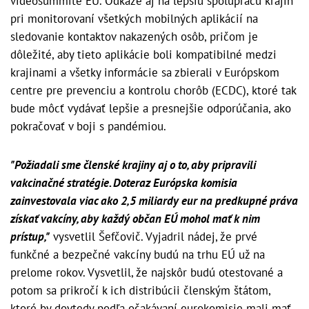
videosummite EÚ. Odkáže aj na lepšiu spoluprácu krajín
pri monitorovaní všetkých mobilných aplikácií na
sledovanie kontaktov nakazených osôb, pričom je
dôležité, aby tieto aplikácie boli kompatibilné medzi
krajinami a všetky informácie sa zbierali v Európskom
centre pre prevenciu a kontrolu chorôb (ECDC), ktoré tak
bude môcť vydávať lepšie a presnejšie odporúčania, ako
pokračovať v boji s pandémiou.
"Požiadali sme členské krajiny aj o to, aby pripravili
vakcinačné stratégie. Doteraz Európska komisia
zainvestovala viac ako 2,5 miliardy eur na predkupné práva
získať vakcíny, aby každý občan EÚ mohol mať k nim
prístup,"
vysvetlil Šefčovič. Vyjadril nádej, že prvé
funkčné a bezpečné vakcíny budú na trhu EÚ už na
prelome rokov. Vysvetlil, že najskôr budú otestované a
potom sa prikročí k ich distribúcii členským štátom,
ktoré by dovtedy podľa očakávaní eurokomisie mali mať