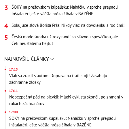
ŠOKY na prešovskom kúpalisku: Naháčku v sprche prepadli
inštalatéri, ešte väčšia hrôza číhala v BAZÉNE
Šokujúce slová Borisa Prša: Nikdy viac na dovolenku s rodičmi!
Česká moderátorka už roky randí so slávnou speváčkou, ale...
Čelí neustálemu hejtu!
NAJNOVŠIE ČLÁNKY
17:15
Vlak sa zrazil s autom: Doprava na trati stojí! Zasahujú
záchranné zložky
17:11
Nebezpečný pád na bicykli: Mladý cyklista skončil po zranení v
rukách záchranárov
17:00
ŠOKY na prešovskom kúpalisku: Naháčku v sprche prepadli
inštalatéri, ešte väčšia hrôza číhala v BAZÉNE