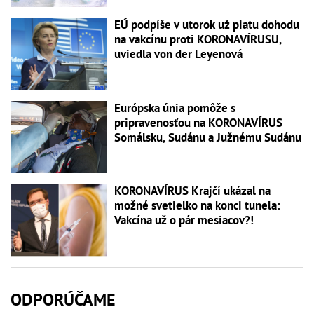
EÚ podpíše v utorok už piatu dohodu
na vakcínu proti KORONAVÍRUSU,
uviedla von der Leyenová
Európska únia pomôže s
pripravenosťou na KORONAVÍRUS
Somálsku, Sudánu a Južnému Sudánu
KORONAVÍRUS Krajčí ukázal na
možné svetielko na konci tunela:
Vakcína už o pár mesiacov?!
ODPORÚČAME