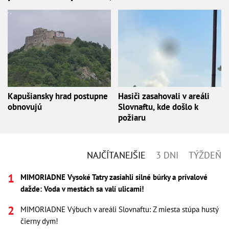
Kapušiansky hrad postupne
Hasiči zasahovali v areáli
obnovujú
Slovnaftu, kde došlo k
požiaru
NAJČÍTANEJŠIE
3 DNI
TÝŽDEŇ
MIMORIADNE Vysoké Tatry zasiahli silné búrky a prívalové
dažde: Voda v mestách sa valí ulicami!
MIMORIADNE Výbuch v areáli Slovnaftu: Z miesta stúpa hustý
čierny dym!