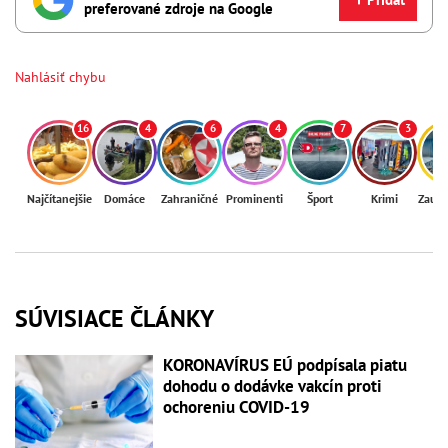
preferované zdroje na Google
Nahlásiť chybu
16
4
6
4
7
3
Najčítanejšie
Domáce
Zahraničné
Prominenti
Šport
Krimi
Zaují
SÚVISIACE ČLÁNKY
KORONAVÍRUS EÚ podpísala piatu
dohodu o dodávke vakcín proti
ochoreniu COVID-19