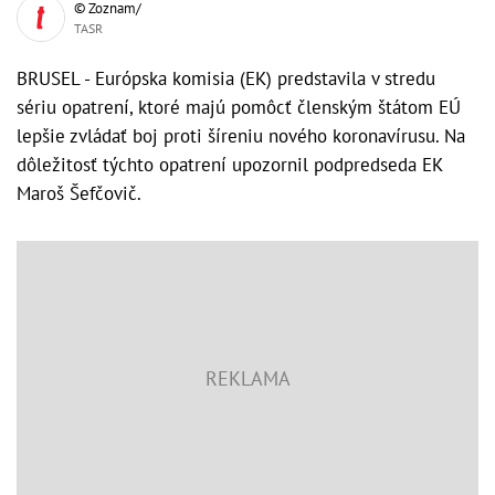
© Zoznam/
TASR
BRUSEL - Európska komisia (EK) predstavila v stredu
sériu opatrení, ktoré majú pomôcť členským štátom EÚ
lepšie zvládať boj proti šíreniu nového koronavírusu. Na
dôležitosť týchto opatrení upozornil podpredseda EK
Maroš Šefčovič.