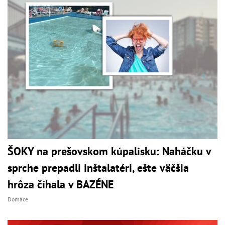
ŠOKY na prešovskom kúpalisku: Naháčku v
sprche prepadli inštalatéri, ešte väčšia
hrôza číhala v BAZÉNE
Domáce