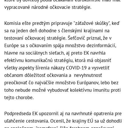
vypracované národné očkovacie stratégie.
Komisia ešte predtým pripravuje "záťažové skúšky", keď
sa na jeden deň dohodne s členskými krajinami na
testovaní očkovacej stratégie. Šefčovič priznal, že v
Európe sa s očkovaním spája množstvo dezinformácií,
hlavne na sociálnych sieťach, aj preto EK navrhla
efektívnu komunikačnú stratégiu, ktorá má objasniť
všetky aspekty šírenia nákazy COVID-19 a vysvetliť
občanom dôležitosť očkovania a nevyhnutnosť
preočkovať čo najväčšie množstvo Európanov, lebo bez
toho nebude možné vybudovať kolektívnu imunitu proti
tejto chorobe.
Podpredseda EK upozornil aj na navrhnuté opatrenia pre
uľahčenie cestovania. Ocenil, že krajiny EÚ sa už dohodli