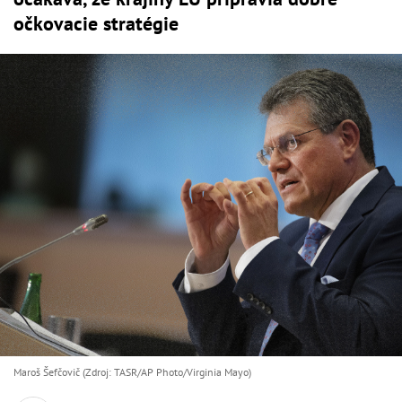
očkovacie stratégie
Maroš Šefčovič (Zdroj: TASR/AP Photo/Virginia Mayo)