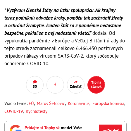
"Vyzývam členské štáty na úzku spoluprácu. Ak krajiny
teraz podniknú odvážne kroky, pomôžu tak zachrániť životy
a ochrániť živobytie. Žiaden štát sa z pandémie nedostane
bezpečne, pokiaľ sa z nej nedostanú všetci,"
dodala. Od
vypuknutia pandémie v Európe a Veľkej Británii úrady do
tejto stredy zaznamenali celkovo 6.466.450 pozitívnych
prípadov nákazy vírusom SARS-CoV-2, ktorý spôsobuje
ochorenie COVID-10.
Tip na
30
Zdieľať
článok
Viac o téme:
EÚ
,
Maroš Šefčovič
,
Koronavírus
,
Európska komisia
,
COVID-19
,
Rýchlotesty
Pridajte si Topky.sk
medzi Vaše
Pridať