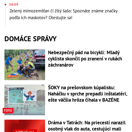
16:59
Zelený mimozemšťan či žltý šašo: Spoznáte známe značky
podľa ich maskotov? Otestujte sa!
DOMÁCE SPRÁVY
Nebezpečný pád na bicykli: Mladý
cyklista skončil po zranení v rukách
záchranárov
ŠOKY na prešovskom kúpalisku:
Naháčku v sprche prepadli inštalatéri,
ešte väčšia hrôza číhala v BAZÉNE
FOTO
Dráma v Tatrách: Na priecestí narazil
osobný vlak do auta, cestujúci mali