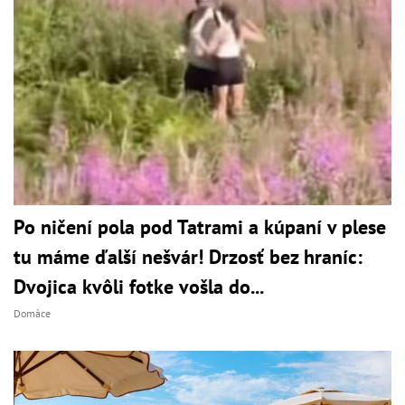
Po ničení pola pod Tatrami a kúpaní v plese
tu máme ďalší nešvár! Drzosť bez hraníc:
Dvojica kvôli fotke vošla do...
Domáce