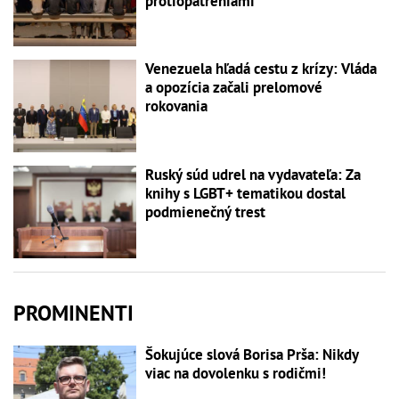
protiopatreniami
Venezuela hľadá cestu z krízy: Vláda
a opozícia začali prelomové
rokovania
Ruský súd udrel na vydavateľa: Za
knihy s LGBT+ tematikou dostal
podmienečný trest
PROMINENTI
Šokujúce slová Borisa Prša: Nikdy
viac na dovolenku s rodičmi!