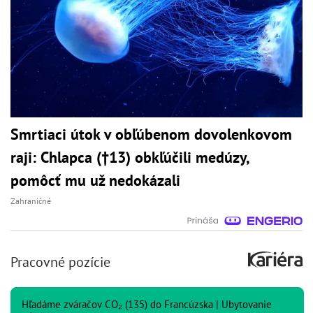
Smrtiaci útok v obľúbenom dovolenkovom
raji: Chlapca (†13) obkľúčili medúzy,
pomôcť mu už nedokázali
Zahraničné
Pracovné pozície
Hľadáme zváračov CO₂ (135) do Francúzska | Ubytovanie