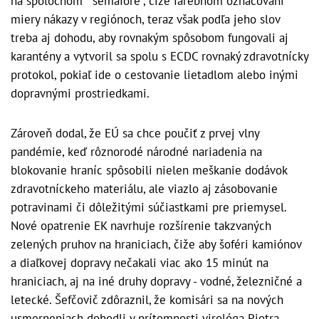
na spoločnom "semafore", čiže farebnom označovaní
miery nákazy v regiónoch, teraz však podľa jeho slov
treba aj dohodu, aby rovnakým spôsobom fungovali aj
karantény a vytvoril sa spolu s ECDC rovnaký zdravotnícky
protokol, pokiaľ ide o cestovanie lietadlom alebo inými
dopravnými prostriedkami.
Zároveň dodal, že EÚ sa chce poučiť z prvej vlny
pandémie, keď rôznorodé národné nariadenia na
blokovanie hraníc spôsobili nielen meškanie dodávok
zdravotníckeho materiálu, ale viazlo aj zásobovanie
potravinami či dôležitými súčiastkami pre priemysel.
Nové opatrenie EK navrhuje rozšírenie takzvaných
zelených pruhov na hraniciach, čiže aby šoféri kamiónov
a diaľkovej dopravy nečakali viac ako 15 minút na
hraniciach, aj na iné druhy dopravy - vodné, železničné a
letecké. Šefčovič zdôraznil, že komisári sa na nových
usmerneniach dohodli v prítomnosti virológa Piotra