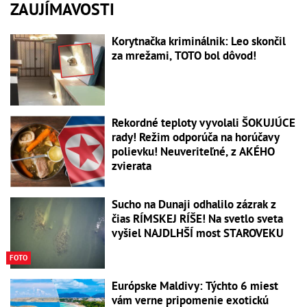
ZAUJÍMAVOSTI
Korytnačka kriminálnik: Leo skončil
za mrežami, TOTO bol dôvod!
Rekordné teploty vyvolali ŠOKUJÚCE
rady! Režim odporúča na horúčavy
polievku! Neuveriteľné, z AKÉHO
zvierata
Sucho na Dunaji odhalilo zázrak z
čias RÍMSKEJ RÍŠE! Na svetlo sveta
vyšiel NAJDLHŠÍ most STAROVEKU
FOTO
Európske Maldivy: Týchto 6 miest
vám verne pripomenie exotickú