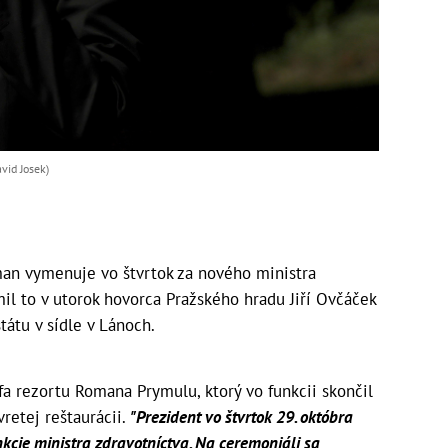
vid Josek)
an vymenuje vo štvrtok za nového ministra
il to v utorok hovorca Pražského hradu Jiří Ovčáček
tátu v sídle v Lánoch.
fa rezortu Romana Prymulu, ktorý vo funkcii skončil
retej reštaurácii.
"Prezident vo štvrtok 29. októbra
cie ministra zdravotníctva. Na ceremoniáli sa