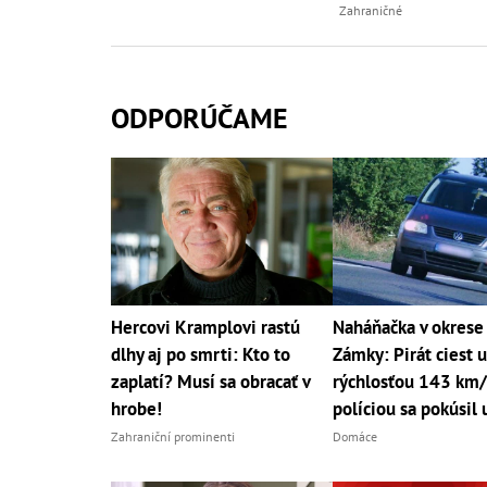
Zahraničné
ODPORÚČAME
Hercovi Kramplovi rastú
Naháňačka v okrese
dlhy aj po smrti: Kto to
Zámky: Pirát ciest 
zaplatí? Musí sa obracať v
rýchlosťou 143 km/
hrobe!
políciou sa pokúsil 
Zahraniční prominenti
Domáce