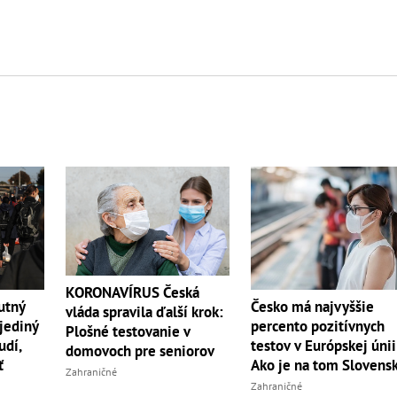
KORONAVÍRUS Česká
utný
Česko má najvyššie
vláda spravila ďalší krok:
 jediný
percento pozitívnych
Plošné testovanie v
udí,
testov v Európskej únii
domovoch pre seniorov
ť
Ako je na tom Slovens
Zahraničné
Zahraničné