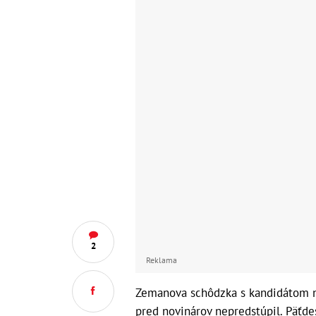
2
Reklama
Zemanova schôdzka s kandidátom na
pred novinárov nepredstúpil. Päťde