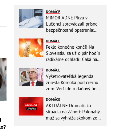
DOMÁCE
MIMORIADNE Pitvu v
Lučenci sprevádzali prísne
bezpečnostné opatrenia:
Zasahovali hasiči aj chemici!
DOMÁCE
Peklo konečne končí! Na
Slovensku sa už o pár hodín
radikálne ochladí! Čaká nás
TEPLOTNÝ ŠOK
DOMÁCE
Vyšetrovateľská legenda
zniesla Korčoka pod čiernu
zem: Veď ide o daňový únik
za DESAŤTISÍCE a trestá sa
DOMÁCE
basou!
AKTUÁLNE Dramatická
situácia na Záhorí: Polonahý
muž sa vyhráža skokom zo
!
stožiara, vlaky cez stanicu
ko?
nepremávajú