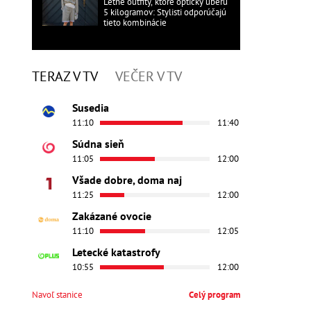
Letné outfity, ktoré opticky uberú
5 kilogramov: Stylisti odporúčajú
tieto kombinácie
TERAZ V TV
VEČER V TV
Susedia
11:10
11:40
Súdna sieň
11:05
12:00
Všade dobre, doma naj
11:25
12:00
Zakázané ovocie
11:10
12:05
Letecké katastrofy
10:55
12:00
Navoľ stanice
Celý program