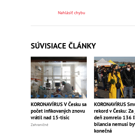
Nahlásiť chybu
SÚVISIACE ČLÁNKY
KORONAVÍRUS V Česku sa
KORONAVÍRUS Sm
počet infikovaných znovu
rekord v Česku: Za
vrátil nad 15-tisíc
deň zomrelo 136 ľ
bilancia nemusí by
Zahraničné
konečná