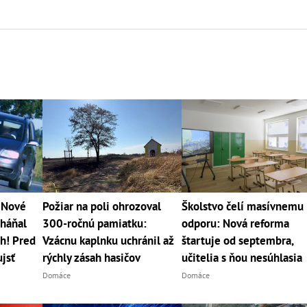
 Nové
Požiar na poli ohrozoval
Školstvo čelí masívnemu
uháňal
300-ročnú pamiatku:
odporu: Nová reforma
h! Pred
Vzácnu kaplnku uchránil až
štartuje od septembra,
ujsť
rýchly zásah hasičov
učitelia s ňou nesúhlasia
Domáce
Domáce