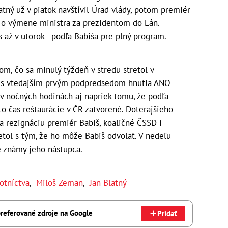
tný už v piatok navštívil Úrad vlády, potom premiér
a o výmene ministra za prezidentom do Lán.
s až v utorok - podľa Babiša pre plný program.
om, čo sa minulý týždeň v stredu stretol v
e s vtedajším prvým podpredsedom hnutia ANO
 v nočných hodinách aj napriek tomu, že podľa
to čas reštaurácie v ČR zatvorené. Doterajšieho
na rezignáciu premiér Babiš, koaličné ČSSD i
tol s tým, že ho môže Babiš odvolať. V nedeľu
e známy jeho nástupca.
otníctva
,
Miloš Zeman
,
Jan Blatný
referované zdroje na Google
Pridať