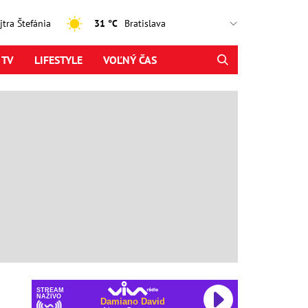
ajtra Štefánia
31 °C
 TV
LIFESTYLE
VOĽNÝ ČAS
STREAM
NAŽIVO
Damiano David