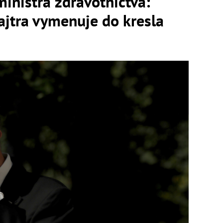
inistra zdravotníctva:
ajtra vymenuje do kresla