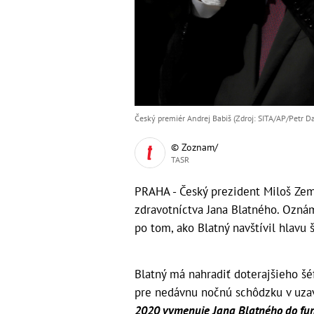
Český premiér Andrej Babiš (Zdroj: SITA/AP/Petr Da
© Zoznam/
TASR
PRAHA - Český prezident Miloš Zem
zdravotníctva Jana Blatného. Oznám
po tom, ako Blatný navštívil hlavu š
Blatný má nahradiť doterajšieho šé
pre nedávnu nočnú schôdzku v uzav
2020 vymenuje Jana Blatného do funk