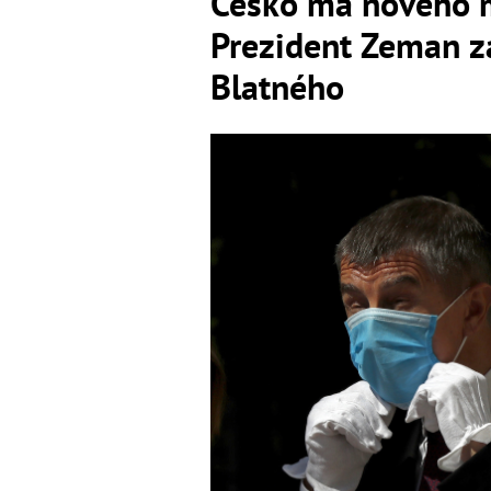
Česko má nového m
Prezident Zeman z
Blatného