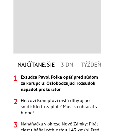
NAJČÍTANEJŠIE
3 DNI
TÝŽDEŇ
Exsudca Pavol Polka opäť pred súdom
za korupciu: Oslobodzujúci rozsudok
napadol prokurátor
Hercovi Kramplovi rastú dlhy aj po
smrti: Kto to zaplatí? Musí sa obracať v
hrobe!
Naháňačka v okrese Nové Zámky: Pirát
ciest uháňal rýchlosťou 143 km/h! Pred