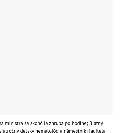
 ministra sa skončila zhruba po hodine; Blatný
siatročný detský hematológ a námestník riaditeľa