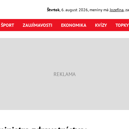
Štvrtok
,
6. august
2026
,
meniny má
Jozefína
, z
ŠPORT
ZAUJÍMAVOSTI
EKONOMIKA
KVÍZY
TOPKY