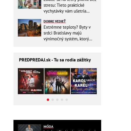
stresu: Tieto praktické
vychytávky vám ušetria
miesto v batohu!
DOBRE VEDIEŤ
Extrémne teploty? Byty v
srdci Bratislavy majú
výnimočný systém, ktorý
ešte aj šetrí náklady
PREDPREDAJ
.sk - Tu sa rodia zážitky
MÓDA