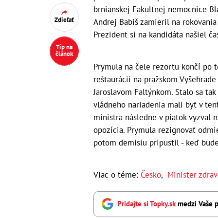
brnianskej Fakultnej nemocnice Bla
Zdieľať
Andrej Babiš zamieril na rokovani
Prezident si na kandidáta našiel ča
Tip na
článok
Prymula na čele rezortu končí po t
reštaurácii na pražskom Vyšehrad
Jaroslavom Faltýnkom. Stalo sa tak
vládneho nariadenia mali byť v ten
ministra následne v piatok vyzval 
opozícia. Prymula rezignovať odmie
potom demisiu pripustil - keď bud
Viac o téme:
Česko
,
Minister zdrav
Pridajte si Topky.sk
medzi Vaše p