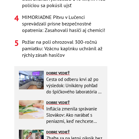
políciou sa pokúsil ujsť
MIMORIADNE Pitvu v Lučenci
sprevádzali prísne bezpečnostné
opatrenia: Zasahovali hasiči aj chemici!
Požiar na poli ohrozoval 300-ročnú
pamiatku: Vzácnu kaplnku uchránil až
rýchly zásah hasičov
DOBRE VEDIEŤ
Cesta od odberu krvi až po
výsledok: Unikátny pohľad
do špičkového laboratória na
Slovensku
DOBRE VEDIEŤ
Inflácia zmenila správanie
Slovákov: Ako narábať s
peniazmi, keď nechcete
zbytočne riskovať?
DOBRE VEDIEŤ
Zbaľte sa na letný piknik bez