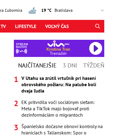
jtra Ľubomíra
19 °C
 TV
LIFESTYLE
VOĽNÝ ČAS
STREAM
NAŽIVO
Kristina Tran
Trenažér
NAJČÍTANEJŠIE
3 DNI
TÝŽDEŇ
V Utahu sa zrútil vrtuľník pri hasení
obrovského požiaru: Na palube boli
dvaja ľudia
EK pritvrdila voči sociálnym sieťam:
Meta a TikTok majú bojovať proti
dezinformáciám o migrantoch
Španielsko dočasne obnoví kontroly na
hraniciach s Talianskom: Spor o