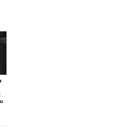
a
j
mu