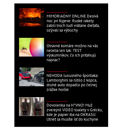
ZAHRANIČNÉ
MIMORIADNY ONLINE Desivá
noc pri Kyjeve: Ruské rakety
zabili troch ľudí vrátane dieťaťa,
ozývali sa výbuchy
ZAHRANIČNÉ
Otravné komáre možno na vás
neletia len tak: TEST
výskumníkov, čo ich priťahujú
najviac?
ZAHRANIČNÉ
NEHODA luxusného športiaka:
Lamborghini sa rútilo z kopca,
druhé auto dopadlo po čelnej
zrážke horšie
ZAHRANIČNÉ
Dovolenka na H*VNO! Muž
zverejnil VIDEO toalety v Grécku,
kde je papier iba na OKRASU:
Utrieť sa musíte ísť do kuchyne