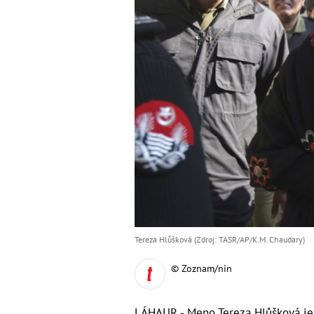
Tereza Hlůšková (Zdroj: TASR/AP/K.M. Chaudary)
© Zoznam/nin
LÁHAUR - Meno Tereza Hlůšková je