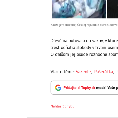
Kauza je v susednej Českej republike ostro sledo
Dievčina putovala do väzby, v ktore
trest odňatia slobody v trvaní ose
O ďalšom jej osude rozhodne spom
Viac o téme:
Väzenie
,
Pašeráčka
,
Pridajte si Topky.sk
medzi Vaše p
Nahlásiť chybu