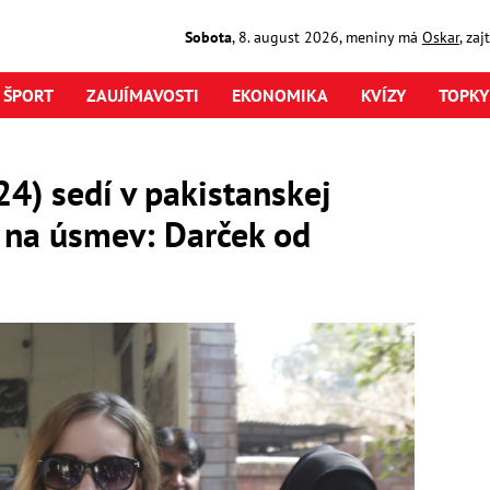
Sobota
,
8. august
2026
,
meniny má
Oskar
, za
ŠPORT
ZAUJÍMAVOSTI
EKONOMIKA
KVÍZY
TOPKY
24) sedí v pakistanskej
 na úsmev: Darček od