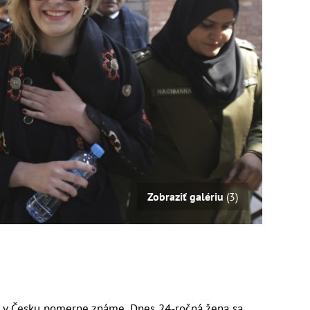
Zobraziť galériu
(3)
 v Česku pomerne známe. Dnes 24-ročná žena sa