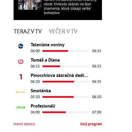
obrat: Hviezdy ukázali na štyri
znamenia, ktoré získajú veľké
bohatstvo
TERAZ V TV
VEČER V TV
Televízne noviny
06:00
06:55
Tomáš a Diana
06:15
06:55
Pinocchiova zázračná dedinka
06:20
06:35
Smotánka
05:50
06:50
Profesionáli
06:00
07:00
Navoľ stanice
Celý program