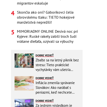
migrantov eskaluje
Skončia ako oni? Gáboríkovci čelia
obrovskému tlaku: TIETO hokejové
manželstvá neprežili!
MIMORIADNY ONLINE Desivá noc pri
Kyjeve: Ruské rakety zabili troch ľudí
vrátane dieťaťa, ozývali sa výbuchy
DOBRE VEDIEŤ
Zbaľte sa na letný piknik bez
stresu: Tieto praktické
vychytávky vám ušetria
miesto v batohu!
DOBRE VEDIEŤ
Inflácia zmenila správanie
Slovákov: Ako narábať s
peniazmi, keď nechcete
zbytočne riskovať?
DOBRE VEDIEŤ
Za jedným výsledkom je