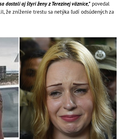
 dostali aj štyri ženy z Terezinej väznice,"
povedal
lil, že zníženie trestu sa netýka ľudí odsúdených za