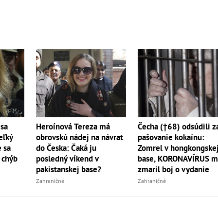
 sa
Heroínová Tereza má
Čecha (†68) odsúdili z
eľký
obrovskú nádej na návrat
pašovanie kokaínu:
e sa
do Česka: Čaká ju
Zomrel v hongkongske
 chýb
posledný víkend v
base, KORONAVÍRUS 
pakistanskej base?
zmaril boj o vydanie
Zahraničné
Zahraničné