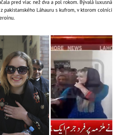
ačala pred viac než dva a pol rokom. Bývalá luxusná
 z pakistanského Láhauru s kufrom, v ktorom colníci
eroínu.