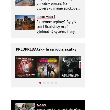
unikátny proces: Na
Slovensku máme špičkové
pracovisko
DOBRE VEDIEŤ
Extrémne teploty? Byty v
srdci Bratislavy majú
výnimočný systém, ktorý
ešte aj šetrí náklady
PREDPREDAJ
.sk - Tu sa rodia zážitky
ZÁBAVA
Koniec mesiaca prinesie finančný