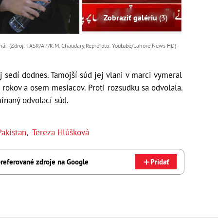
Zobraziť galériu
(3)
vaná. (Zdroj: TASR/AP/K.M. Chaudary,Reprofoto: Youtube/Lahore News HD)
j sedí dodnes. Tamojší súd jej vlani v marci vymeral
m rokov a osem mesiacov. Proti rozsudku sa odvolala.
ínaný odvolací súd.
Pakistan
,
Tereza Hlůšková
referované zdroje na Google
Pridať