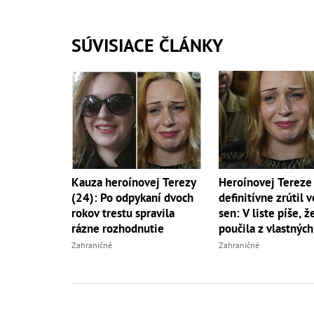
SÚVISIACE ČLÁNKY
Kauza heroínovej Terezy
Heroínovej Tereze
(24): Po odpykaní dvoch
definitívne zrútil v
rokov trestu spravila
sen: V liste píše, ž
rázne rozhodnutie
poučila z vlastných
Zahraničné
Zahraničné