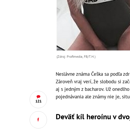
(Zdroj: Profimedia, FB/T.H.)
Neslávne známa Češka sa podľa zdro
Zároveň vraj verí, že slobodu si za
aj s jedným z bacharov. Už onedlho 
pojednávania ale známy nie je, sit
121
Deväť kíl heroínu v dv