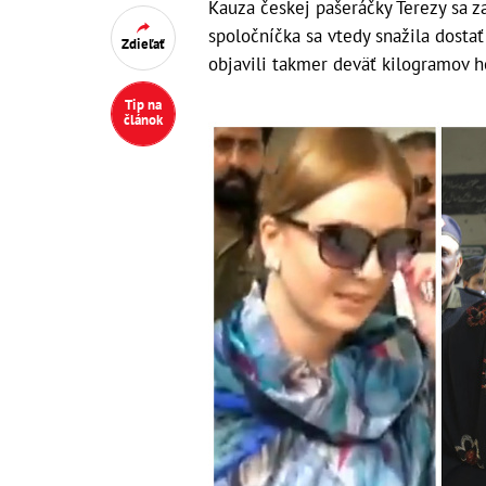
Kauza českej pašeráčky Terezy sa z
spoločníčka sa vtedy snažila dostať
Zdieľať
objavili takmer deväť kilogramov h
Tip na
článok