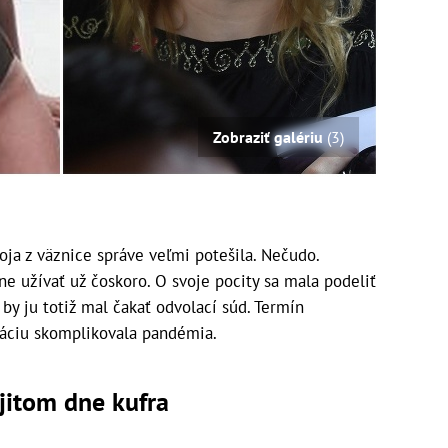
Zobraziť galériu
(3)
ja z väznice správe veľmi potešila. Nečudo.
čne užívať už čoskoro. O svoje pocity sa mala podeliť
by ju totiž mal čakať odvolací súd. Termín
uáciu skomplikovala pandémia.
ojitom dne kufra