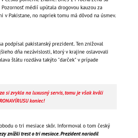
lé. Pozornosť médií upútala drogovou kauzou za
mi v Pakistane, no napriek tomu má dôvod na úsmev.
sa podpísal pakistanský prezident. Ten znižoval
šieho dňa nezávislosti, ktorý v krajine oslavovali
hlava štátu rozdáva takýto "darček" v prípade
a si zvykla na luxusný servis, tomu je však kvôli
RONAVÍRUSU koniec!
lobodu o tri mesiace skôr. Informoval o tom český
 znížili trest o tri mesiace. Prezident nariadil