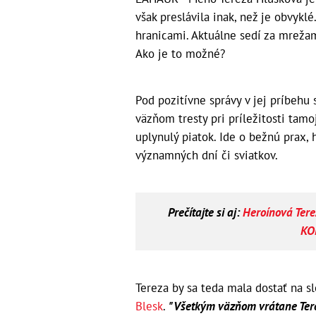
však preslávila inak, než je obvyk
hranicami. Aktuálne sedí za mreža
Ako je to možné?
Pod pozitívne správy v jej príbehu 
väzňom tresty pri príležitosti tamoj
uplynulý piatok. Ide o bežnú prax, 
významných dní či sviatkov.
Prečítajte si aj:
Heroínová Terez
KO
Tereza by sa teda mala dostať na s
Blesk
.
"Všetkým väzňom vrátane Terezy