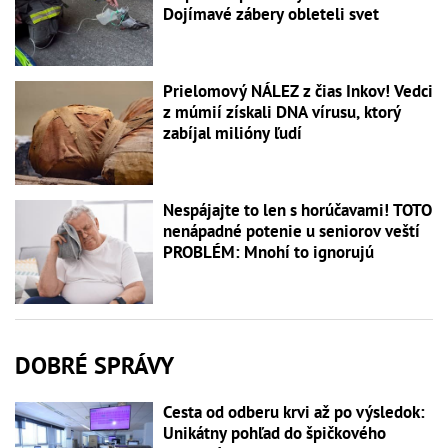
Dojímavé zábery obleteli svet
Prielomový NÁLEZ z čias Inkov! Vedci
z múmií získali DNA vírusu, ktorý
zabíjal milióny ľudí
Nespájajte to len s horúčavami! TOTO
nenápadné potenie u seniorov veští
PROBLÉM: Mnohí to ignorujú
DOBRÉ SPRÁVY
Cesta od odberu krvi až po výsledok:
Unikátny pohľad do špičkového