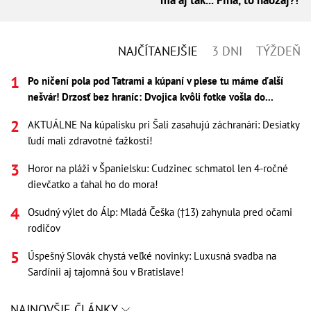
NAJČÍTANEJŠIE
3 DNI
TÝŽDEŇ
Po ničení pola pod Tatrami a kúpaní v plese tu máme ďalší
nešvár! Drzosť bez hraníc: Dvojica kvôli fotke vošla do...
AKTUÁLNE Na kúpalisku pri Šali zasahujú záchranári: Desiatky
ľudí mali zdravotné ťažkosti!
Horor na pláži v Španielsku: Cudzinec schmatol len 4-ročné
dievčatko a ťahal ho do mora!
Osudný výlet do Álp: Mladá Češka (†13) zahynula pred očami
rodičov
Úspešný Slovák chystá veľké novinky: Luxusná svadba na
Sardínii aj tajomná šou v Bratislave!
NAJNOVŠIE ČLÁNKY