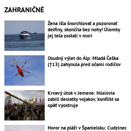
ZAHRANIČNÉ
Žena išla šnorchlovať a pozorovať
delfíny, skončila bez nohy! Úlomky
jej tela zostali v mori
Osudný výlet do Álp: Mladá Češka
(†13) zahynula pred očami rodičov
Krvavý útok v Jemene: Húsíovia
zabili desiatky vojakov, konflikt sa
opäť vyostruje
Horor na pláži v Španielsku: Cudzinec