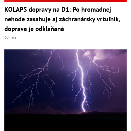
KOLAPS dopravy na D1: Po hromadnej
nehode zasahuje aj záchranársky vrtuľník,
doprava je odklaňaná
Domáce