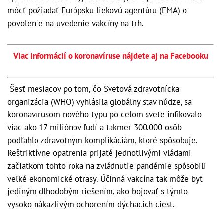
môcť požiadať Európsku liekovú agentúru (EMA) o
povolenie na uvedenie vakcíny na trh.
Viac informácií o koronavíruse nájdete aj na Facebooku
Šesť mesiacov po tom, čo Svetová zdravotnícka
organizácia (WHO) vyhlásila globálny stav núdze, sa
koronavírusom nového typu po celom svete infikovalo
viac ako 17 miliónov ľudí a takmer 300.000 osôb
podľahlo zdravotným komplikáciám, ktoré spôsobuje.
Reštriktívne opatrenia prijaté jednotlivými vládami
začiatkom tohto roka na zvládnutie pandémie spôsobili
veľké ekonomické otrasy. Účinná vakcína tak môže byť
jediným dlhodobým riešením, ako bojovať s týmto
vysoko nákazlivým ochorením dýchacích ciest.