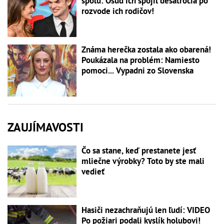
spolu: Osud ich spojil desaťročia po
rozvode ich rodičov!
Známa herečka zostala ako obarená!
Poukázala na problém: Namiesto
pomoci... Vypadni zo Slovenska
ZAUJÍMAVOSTI
Čo sa stane, keď prestanete jesť
mliečne výrobky? Toto by ste mali
vedieť
Hasiči nezachraňujú len ľudí: VIDEO
Po požiari podali kyslík holubovi!