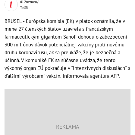
© Zoznam/
TASR
BRUSEL - Európska komisia (EK) v piatok oznámila, že v
mene 27 členských štátov uzavrela s francúzskym
farmaceutickým gigantom Sanofi dohodu o zabezpečení
300 miliónov dávok potenciálnej vakcíny proti novému
druhu koronavírusu, ak sa preukáže, že je bezpečná a
účinná. V komuniké EK sa súčasne uvádza, že tento
výkonný orgán EÚ pokračuje v "intenzívnych diskusiách" s
ďalšími výrobcami vakcín, informovala agentúra AFP.