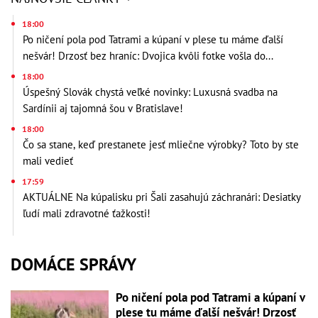
18:00
Po ničení pola pod Tatrami a kúpaní v plese tu máme ďalší
nešvár! Drzosť bez hraníc: Dvojica kvôli fotke vošla do...
18:00
Úspešný Slovák chystá veľké novinky: Luxusná svadba na
Sardínii aj tajomná šou v Bratislave!
18:00
Čo sa stane, keď prestanete jesť mliečne výrobky? Toto by ste
mali vedieť
17:59
AKTUÁLNE Na kúpalisku pri Šali zasahujú záchranári: Desiatky
ľudí mali zdravotné ťažkosti!
DOMÁCE SPRÁVY
Po ničení pola pod Tatrami a kúpaní v
plese tu máme ďalší nešvár! Drzosť