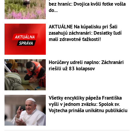
bez hraníc: Dvojica kvôli fotke vošla
do...
AKTUÁLNE Na kúpalisku pri Šali
zasahujú záchranári: Desiatky ľudí
mali zdravotné ťažkosti!
Horúčavy udreli naplno: Záchranári
riešili už 83 kolapsov
Všetky encykliky pápeža Františka
vyšli v jednom zväzku: Spolok sv.
Vojtecha prináša unikátnu publikáciu