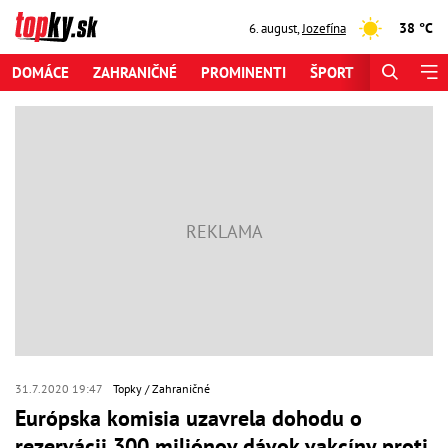
38 °C
6. august
,
Jozefína
DOMÁCE
ZAHRANIČNÉ
PROMINENTI
ŠPORT
ZAUJÍMAV
31.7.2020 19:47
Topky
Zahraničné
Európska komisia uzavrela dohodu o
rezervácii 300 miliónov dávok vakcíny proti