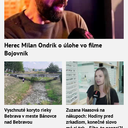
Herec Milan Ondrík o úlohe vo filme
Bojovník
Vyschnuté koryto rieky
Zuzana Haasová na
Bebrava v meste Bánovce
nákupoch: Hodiny pred
nad Bebravou
zrkadlom, konečné slovo
má aj tak... Fíha, to naozaj?!