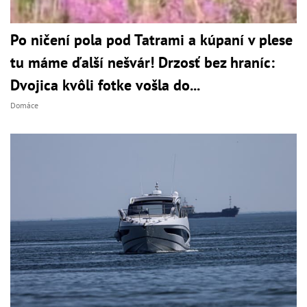
Po ničení pola pod Tatrami a kúpaní v plese
tu máme ďalší nešvár! Drzosť bez hraníc:
Dvojica kvôli fotke vošla do...
Domáce