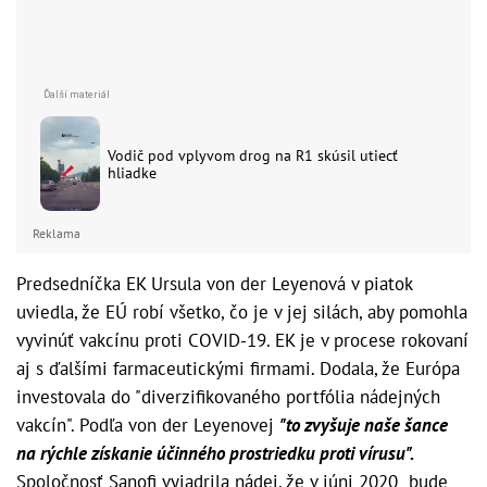
Vodič pod vplyvom drog na R1 skúsil utiecť
hliadke
Reklama
Predsedníčka EK Ursula von der Leyenová v piatok
uviedla, že EÚ robí všetko, čo je v jej silách, aby pomohla
vyvinúť vakcínu proti COVID-19. EK je v procese rokovaní
aj s ďalšími farmaceutickými firmami. Dodala, že Európa
investovala do "diverzifikovaného portfólia nádejných
vakcín". Podľa von der Leyenovej
"to zvyšuje naše šance
na rýchle získanie účinného prostriedku proti vírusu".
Spoločnosť Sanofi vyjadrila nádej, že v júni 2020 bude