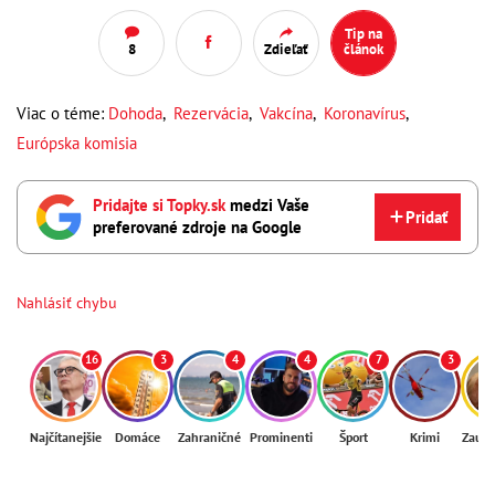
Tip na
8
Zdieľať
článok
Viac o téme:
Dohoda
,
Rezervácia
,
Vakcína
,
Koronavírus
,
Európska komisia
Pridajte si Topky.sk
medzi Vaše
Pridať
preferované zdroje na Google
Nahlásiť chybu
16
3
4
4
7
3
Najčítanejšie
Domáce
Zahraničné
Prominenti
Šport
Krimi
Zaují