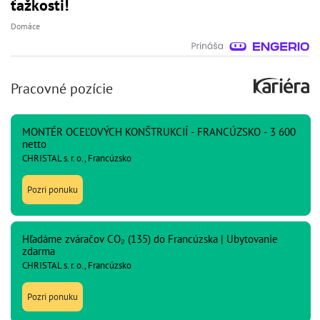
ťažkosti!
Domáce
Pracovné pozície
MONTÉR OCEĽOVÝCH KONŠTRUKCIÍ - FRANCÚZSKO - 3 600
netto
CHRISTAL s. r. o., Francúzsko
Pozri ponuku
Hľadáme zváračov CO₂ (135) do Francúzska | Ubytovanie
zdarma
CHRISTAL s. r. o., Francúzsko
Pozri ponuku