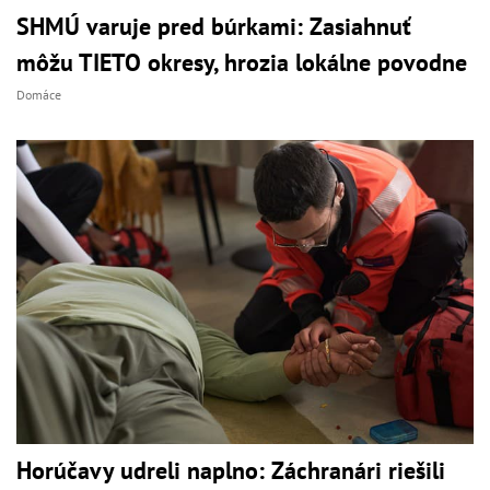
SHMÚ varuje pred búrkami: Zasiahnuť
môžu TIETO okresy, hrozia lokálne povodne
Domáce
Horúčavy udreli naplno: Záchranári riešili