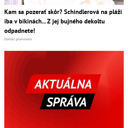
Kam sa pozerať skôr? Schindlerová na pláži
iba v bikinách... Z jej bujného dekoltu
odpadnete!
Domáci prominenti