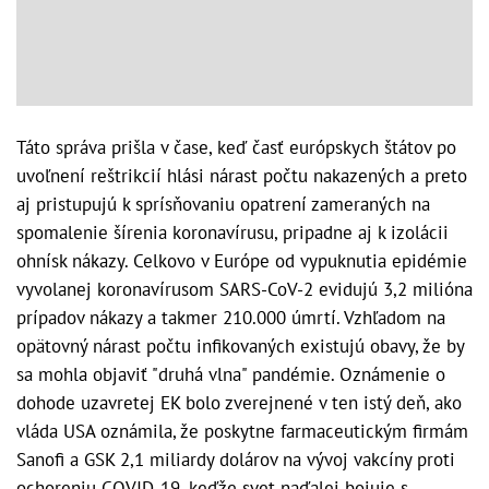
Táto správa prišla v čase, keď časť európskych štátov po
uvoľnení reštrikcií hlási nárast počtu nakazených a preto
aj pristupujú k sprísňovaniu opatrení zameraných na
spomalenie šírenia koronavírusu, pripadne aj k izolácii
ohnísk nákazy. Celkovo v Európe od vypuknutia epidémie
vyvolanej koronavírusom SARS-CoV-2 evidujú 3,2 milióna
prípadov nákazy a takmer 210.000 úmrtí. Vzhľadom na
opätovný nárast počtu infikovaných existujú obavy, že by
sa mohla objaviť "druhá vlna" pandémie. Oznámenie o
dohode uzavretej EK bolo zverejnené v ten istý deň, ako
vláda USA oznámila, že poskytne farmaceutickým firmám
Sanofi a GSK 2,1 miliardy dolárov na vývoj vakcíny proti
ochoreniu COVID-19, keďže svet naďalej bojuje s