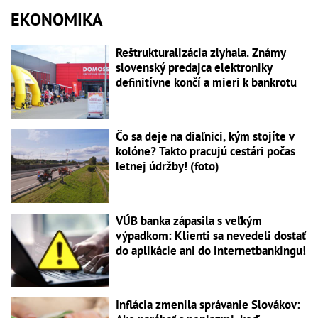
EKONOMIKA
Reštrukturalizácia zlyhala. Známy
slovenský predajca elektroniky
definitívne končí a mieri k bankrotu
Čo sa deje na diaľnici, kým stojíte v
kolóne? Takto pracujú cestári počas
letnej údržby! (foto)
VÚB banka zápasila s veľkým
výpadkom: Klienti sa nevedeli dostať
do aplikácie ani do internetbankingu!
Inflácia zmenila správanie Slovákov: