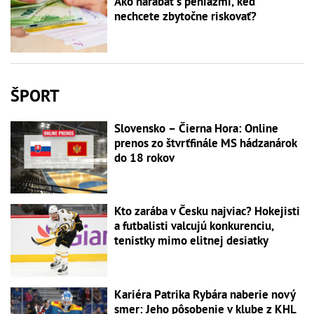
Ako narábať s peniazmi, keď
nechcete zbytočne riskovať?
ŠPORT
Slovensko – Čierna Hora: Online
prenos zo štvrťfinále MS hádzanárok
do 18 rokov
Kto zarába v Česku najviac? Hokejisti
a futbalisti valcujú konkurenciu,
tenistky mimo elitnej desiatky
Kariéra Patrika Rybára naberie nový
smer: Jeho pôsobenie v klube z KHL